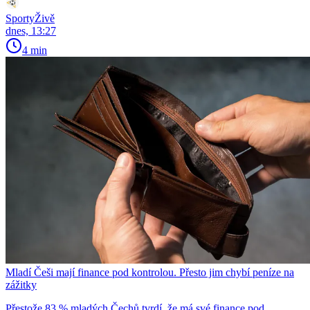
SportyŽivě
dnes, 13:27
4 min
Mladí Češi mají finance pod kontrolou. Přesto jim chybí peníze na
zážitky
Přestože 83 % mladých Čechů tvrdí, že má své finance pod