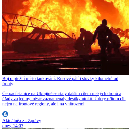
Boj o přežití místo tankování. Rusové pálí i stovky kilometrů od
fronty
Čerpací stanice na Ukrajině se staly dalším cílem ruských dronů a
úřady za jediný měsíc zaznamenaly desítky útoků. Údery přitom cílí
nejen na frontové regiony, ale i na vnitrozemí.
Aktuálně.cz - Zprávy
dnes, 14:03