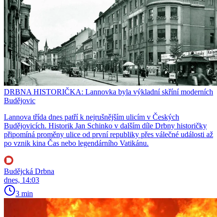
DRBNA HISTORIČKA: Lannovka byla výkladní skříní moderních
Budějovic
Lannova třída dnes patří k nejrušnějším ulicím v Českých
Budějovicích. Historik Jan Schinko v dalším díle Drbny historičky
připomíná proměny ulice od první republiky přes válečné události až
po vznik kina Čas nebo legendárního Vatikánu.
Budějcká Drbna
dnes, 14:03
3 min