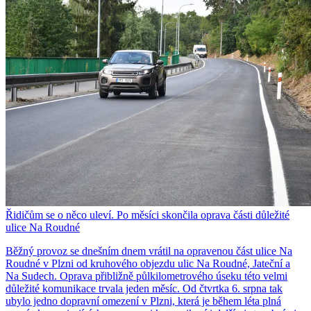
Řidičům se o něco uleví. Po měsíci skončila oprava části důležité
ulice Na Roudné
Běžný provoz se dnešním dnem vrátil na opravenou část ulice Na
Roudné v Plzni od kruhového objezdu ulic Na Roudné, Jateční a
Na Sudech. Oprava přibližně půlkilometrového úseku této velmi
důležité komunikace trvala jeden měsíc. Od čtvrtka 6. srpna tak
ubylo jedno dopravní omezení v Plzni, která je během léta plná