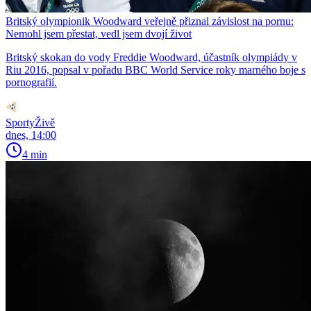
Britský olympionik Woodward veřejně přiznal závislost na pornu:
Nemohl jsem přestat, vedl jsem dvojí život
Britský skokan do vody Freddie Woodward, účastník olympiády v
Riu 2016, popsal v pořadu BBC World Service roky marného boje s
pornografií.
SportyŽivě
dnes, 14:00
4 min