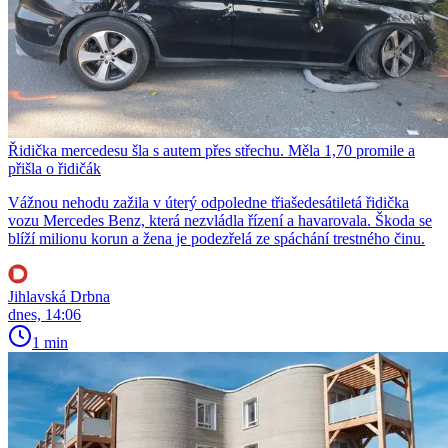
Řidička mercedesu šla s autem přes střechu. Měla 1,70 promile a
přišla o řidičák
Vážnou nehodu zažila v úterý odpoledne třiašedesátiletá řidička
vozu Mercedes Benz, která nezvládla řízení a havarovala. Škoda se
blíží milionu korun a žena je podezřelá ze spáchání trestného činu.
Jihlavská Drbna
dnes, 14:06
1 min