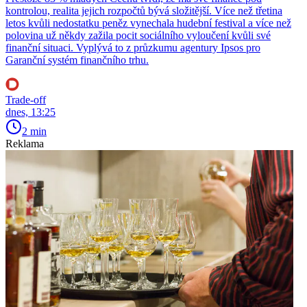
kontrolou, realita jejich rozpočtů bývá složitější. Více než třetina
letos kvůli nedostatku peněz vynechala hudební festival a více než
polovina už někdy zažila pocit sociálního vyloučení kvůli své
finanční situaci. Vyplývá to z průzkumu agentury Ipsos pro
Garanční systém finančního trhu.
Trade-off
dnes, 13:25
2 min
Reklama