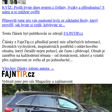
KVÍZ: Prošli byste dnes testem z češtiny, fyziky a přírodopisu? S
námi si to můžete ověřit
Připravili jsme pro vás znalostní kvíz ze základní školy, který
prověří, jak byste si vedli, kdybyste se...
Tento článek byl publikován ze zdrojů
FAJNTIP.cz
Články z FajnTip.cz přinášejí pestrý mix užitečných informací,
životních vychytávek, inspirativních postřehů i oddechového
obsahu, který čtenáře nejen pobaví, ale často i překvapí. Obsah je
zaměřen na každodenní témata – od domácnosti, zdraví a vztahů
přes zajímavosti ze světa až po jednoduché...
Všechny články tohoto autora →
Vybrali jsme pro vás
Magazíny a zajímavosti