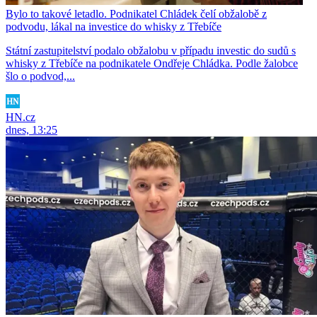
Bylo to takové letadlo. Podnikatel Chládek čelí obžalobě z
podvodu, lákal na investice do whisky z Třebíče
Státní zastupitelství podalo obžalobu v případu investic do sudů s
whisky z Třebíče na podnikatele Ondřeje Chládka. Podle žalobce
šlo o podvod,...
HN.cz
dnes, 13:25