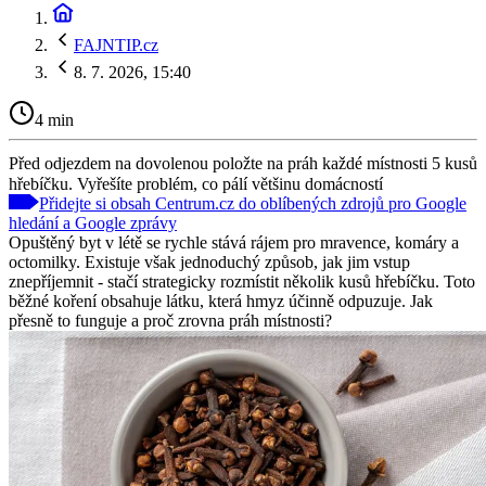
FAJNTIP.cz
8. 7. 2026, 15:40
4 min
Před odjezdem na dovolenou položte na práh každé místnosti 5 kusů
hřebíčku. Vyřešíte problém, co pálí většinu domácností
Přidejte si obsah Centrum.cz do oblíbených zdrojů pro Google
hledání a Google zprávy
Opuštěný byt v létě se rychle stává rájem pro mravence, komáry a
octomilky. Existuje však jednoduchý způsob, jak jim vstup
znepříjemnit - stačí strategicky rozmístit několik kusů hřebíčku. Toto
běžné koření obsahuje látku, která hmyz účinně odpuzuje. Jak
přesně to funguje a proč zrovna práh místnosti?