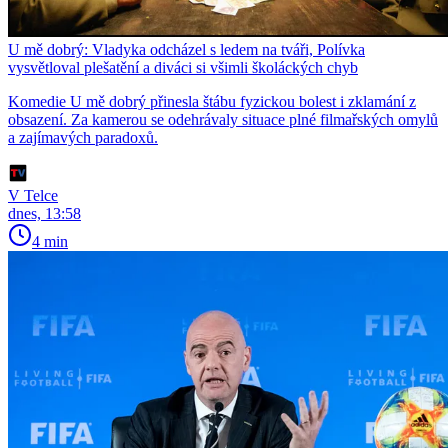
U mě dobrý: Vladyka odcházel s ledem na tváři, Polívka
vysvětloval plešatění a diváci si všimli školáckých chyb
Komedie U mě dobrý přinesla štábu fyzickou bolest i zklamání z
obsazení. Za kamerou se odehrávaly situace plné filmařských omylů
a zajímavých paradoxů.
V Telce
dnes, 13:58
4 min