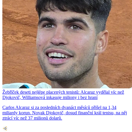
Žebříček deseti nejlépe placených tenistů: Alcaraz vydělal víc než
Djokovič, Williamsová inkasuje miliony i bez hraní
Carlos Alcaraz si za posledních dvanáct měsíců přišel na 1,34
miliardy korun. Novak Djokovič, dosud finanční král tenisu, na něj
ztrácí víc než 37 milionů dolarů.