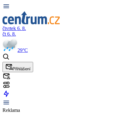
čtvrtek 6. 8.
čt 6. 8.
29°C
Přihlášení
Reklama