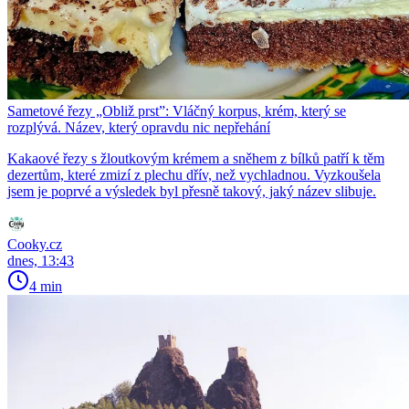
Sametové řezy „Obliž prst”: Vláčný korpus, krém, který se
rozplývá. Název, který opravdu nic nepřehání
Kakaové řezy s žloutkovým krémem a sněhem z bílků patří k těm
dezertům, které zmizí z plechu dřív, než vychladnou. Vyzkoušela
jsem je poprvé a výsledek byl přesně takový, jaký název slibuje.
Cooky.cz
dnes, 13:43
4 min