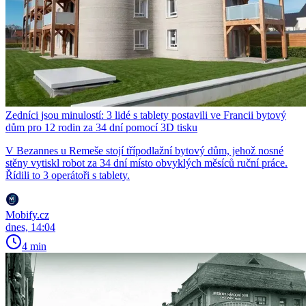
Zedníci jsou minulostí: 3 lidé s tablety postavili ve Francii bytový
dům pro 12 rodin za 34 dní pomocí 3D tisku
V Bezannes u Remeše stojí třípodlažní bytový dům, jehož nosné
stěny vytiskl robot za 34 dní místo obvyklých měsíců ruční práce.
Řídili to 3 operátoři s tablety.
Mobify.cz
dnes, 14:04
4 min