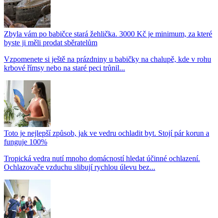
Zbyla vám po babičce stará žehlička. 3000 Kč je minimum, za které
byste ji měli prodat sběratelům
Vzpomenete si ještě na prázdniny u babičky na chalupě, kde v rohu
krbové římsy nebo na staré peci trůnil...
Toto je nejlepší způsob, jak ve vedru ochladit byt. Stojí pár korun a
funguje 100%
Tropická vedra nutí mnoho domácností hledat účinné ochlazení.
Ochlazovače vzduchu slibují rychlou úlevu bez...