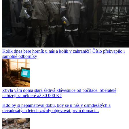
Kolik dnes bere horník u nás a kolik v zahraničí? Číslo překvapilo i
samotné odborníky
Zbyla vám doma stará šedivá klávesnice od počítače. Sběratelé
nabízejí za některé až 30 000 Kč
Kdo by si nepamatoval dobu, kdy se u nás v osmdesátých a
devadesátých letech začaly objevovat první domácí...