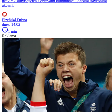
uzavírek souvisejících s opravami komunikací i dalšími stavebními
akcemi.
Plzeňská Drbna
dnes, 14:02
1 min
Reklama