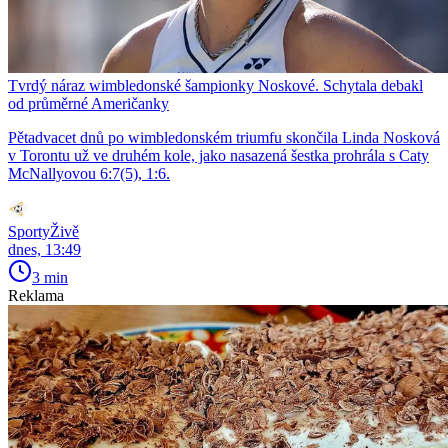
Tvrdý náraz wimbledonské šampionky Noskové. Schytala debakl
od průměrné Američanky
Pětadvacet dnů po wimbledonském triumfu skončila Linda Nosková
v Torontu už ve druhém kole, jako nasazená šestka prohrála s Caty
McNallyovou 6:7(5), 1:6.
SportyŽivě
dnes, 13:49
3 min
Reklama