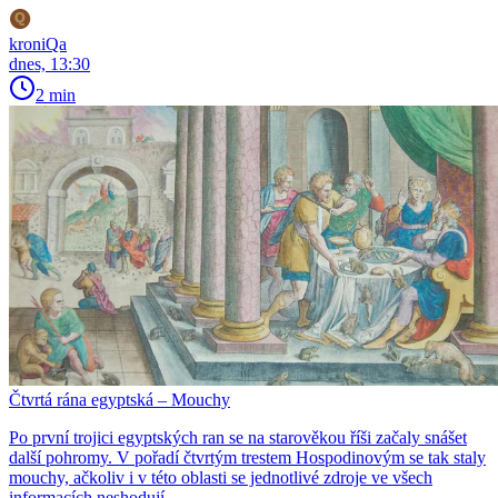
kroniQa
dnes, 13:30
2 min
Čtvrtá rána egyptská – Mouchy
Po první trojici egyptských ran se na starověkou říši začaly snášet
další pohromy. V pořadí čtvrtým trestem Hospodinovým se tak staly
mouchy, ačkoliv i v této oblasti se jednotlivé zdroje ve všech
informacích neshodují.