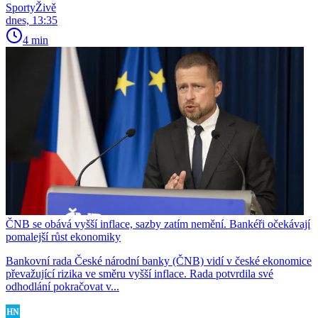
SportyŽivě
dnes, 13:35
4 min
ČNB se obává vyšší inflace, sazby zatím nemění. Bankéři očekávají
pomalejší růst ekonomiky
Bankovní rada České národní banky (ČNB) vidí v české ekonomice
převažující rizika ve směru vyšší inflace. Rada potvrdila své
odhodlání pokračovat v...