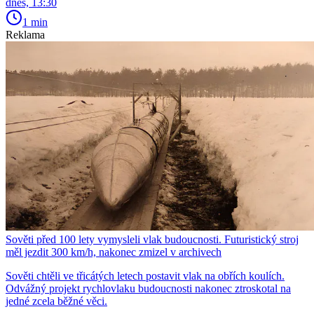
dnes, 13:30
1 min
Reklama
Sověti před 100 lety vymysleli vlak budoucnosti. Futuristický stroj
měl jezdit 300 km/h, nakonec zmizel v archivech
Sověti chtěli ve třicátých letech postavit vlak na obřích koulích.
Odvážný projekt rychlovlaku budoucnosti nakonec ztroskotal na
jedné zcela běžné věci.