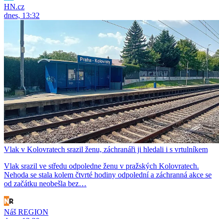
HN.cz
dnes, 13:32
Vlak v Kolovratech srazil ženu, záchranáři ji hledali i s vrtulníkem
Vlak srazil ve středu odpoledne ženu v pražských Kolovratech.
Nehoda se stala kolem čtvrté hodiny odpolední a záchranná akce se
od začátku neobešla bez…
Náš REGION