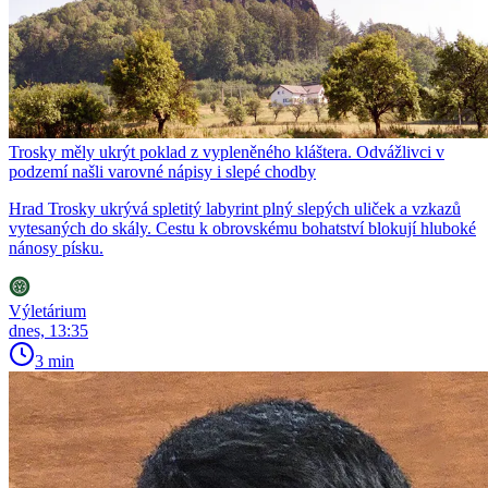
Trosky měly ukrýt poklad z vypleněného kláštera. Odvážlivci v
podzemí našli varovné nápisy i slepé chodby
Hrad Trosky ukrývá spletitý labyrint plný slepých uliček a vzkazů
vytesaných do skály. Cestu k obrovskému bohatství blokují hluboké
nánosy písku.
Výletárium
dnes, 13:35
3 min