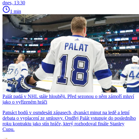
dnes, 13:30
1 min
Palát padá v NHL stále hlouběji. Před sezonou o něm zámoří mluví
jako o vyřízeném hráči
Patnáct bodů v osmdesáti zápasech, dvanáct minut na ledě a letní
debata o vyplacení ze smlouvy. Ondřej Palát vstupuje do posledního
roku kontraktu jako stín hráče, který rozhodoval finále Stanley
Cupu.