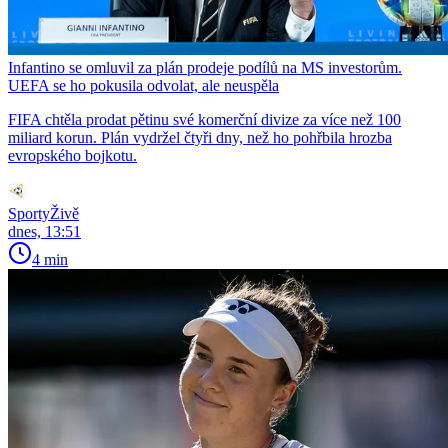
Infantino se omluvil za plán prodeje podílů na MS investorům.
UEFA se ho pokusila odvolat, ale neuspěla
FIFA chtěla prodat pětinu své komerční divize za více než 100
miliard korun. Plán vydržel čtyři dny, než ho pohřbila hrozba
evropského bojkotu.
SportyŽivě
dnes, 13:51
4 min