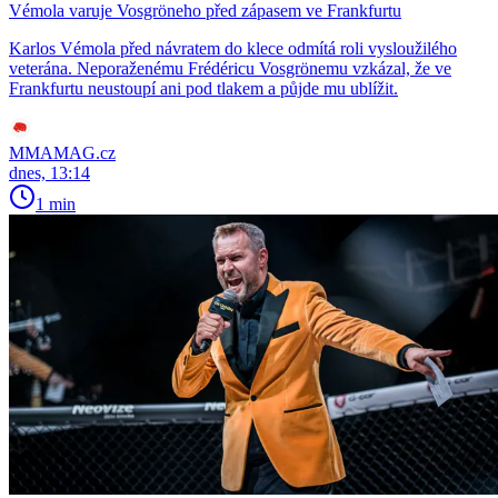
Vémola varuje Vosgröneho před zápasem ve Frankfurtu
Karlos Vémola před návratem do klece odmítá roli vysloužilého
veterána. Neporaženému Frédéricu Vosgrönemu vzkázal, že ve
Frankfurtu neustoupí ani pod tlakem a půjde mu ublížit.
MMAMAG.cz
dnes, 13:14
1 min