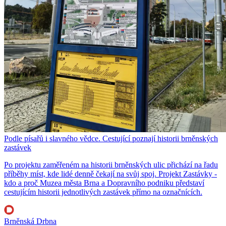
Podle písařů i slavného vědce. Cestující poznají historii brněnských
zastávek
Po projektu zaměřeném na historii brněnských ulic přichází na řadu
příběhy míst, kde lidé denně čekají na svůj spoj. Projekt Zastávky -
kdo a proč Muzea města Brna a Dopravního podniku představí
cestujícím historii jednotlivých zastávek přímo na označnících.
Brněnská Drbna