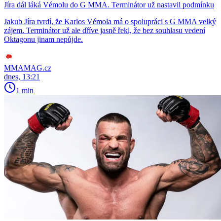
Jíra dál láká Vémolu do G MMA. Terminátor už nastavil podmínku
Jakub Jíra tvrdí, že Karlos Vémola má o spolupráci s G MMA velký
zájem. Terminátor už ale dříve jasně řekl, že bez souhlasu vedení
Oktagonu jinam nepůjde.
MMAMAG.cz
dnes, 13:21
1 min