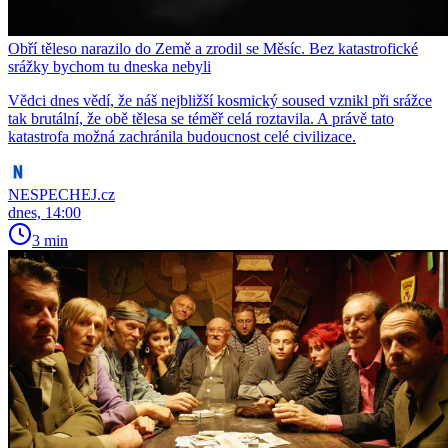
Obří těleso narazilo do Země a zrodil se Měsíc. Bez katastrofické
srážky bychom tu dneska nebyli
Vědci dnes vědí, že náš nejbližší kosmický soused vznikl při srážce
tak brutální, že obě tělesa se téměř celá roztavila. A právě tato
katastrofa možná zachránila budoucnost celé civilizace.
NESPECHEJ.cz
dnes, 14:00
3 min