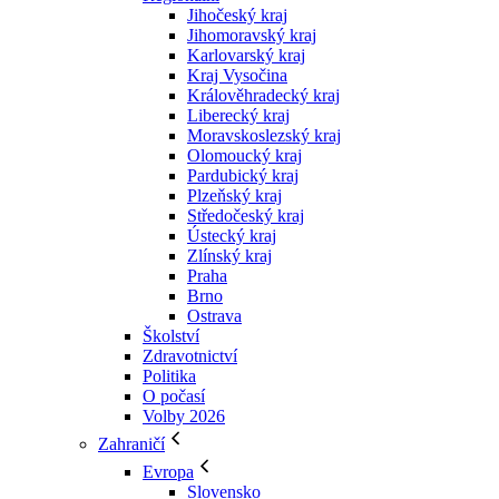
Jihočeský kraj
Jihomoravský kraj
Karlovarský kraj
Kraj Vysočina
Králověhradecký kraj
Liberecký kraj
Moravskoslezský kraj
Olomoucký kraj
Pardubický kraj
Plzeňský kraj
Středočeský kraj
Ústecký kraj
Zlínský kraj
Praha
Brno
Ostrava
Školství
Zdravotnictví
Politika
O počasí
Volby 2026
Zahraničí
Evropa
Slovensko