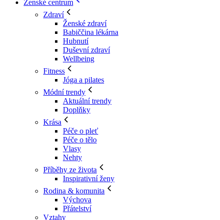
Ženské centrum
Zdraví
Ženské zdraví
Babiččina lékárna
Hubnutí
Duševní zdraví
Wellbeing
Fitness
Jóga a pilates
Módní trendy
Aktuální trendy
Doplňky
Krása
Péče o pleť
Péče o tělo
Vlasy
Nehty
Příběhy ze života
Inspirativní ženy
Rodina & komunita
Výchova
Přátelství
Vztahy