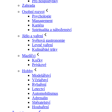
Pro hospodyňky
Zahrada
Osobní rozvoj
Psychologie
Management
Kariéra
Spiritualita a náboženství
Jídlo a vaření
Světová gastronomie
Levné vaření
Kulinářské triky
Mazlíčci
Kočky
Pejskové
Hobby
Modelářství
Včelařství
Rybaření
Letectví
Automobilismus
Adrenalin
Sběratelství
Houbaření