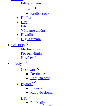
Filmy & kino
Televize
Reality show
Hudba
Hry
Literatura
Výtvarné umění
Divadlo
Digi a stream
Celebrity
Módní policie
Pro pamětníky
Nové tváře
Lifestyle
Cestování
Destinace
Rady na cesty
Bydlení
Interiery
Rady do domu
DIY
Pro kutily