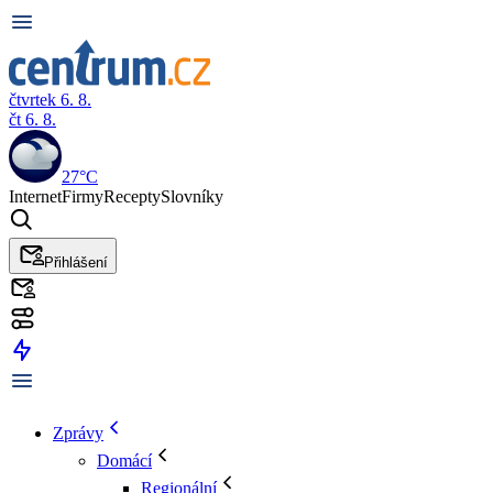
čtvrtek 6. 8.
čt 6. 8.
27°C
Internet
Firmy
Recepty
Slovníky
Přihlášení
Zprávy
Domácí
Regionální