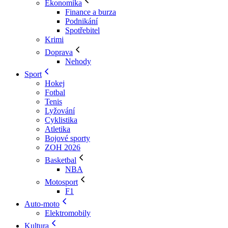
Ekonomika
Finance a burza
Podnikání
Spotřebitel
Krimi
Doprava
Nehody
Sport
Hokej
Fotbal
Tenis
Lyžování
Cyklistika
Atletika
Bojové sporty
ZOH 2026
Basketbal
NBA
Motosport
F1
Auto-moto
Elektromobily
Kultura