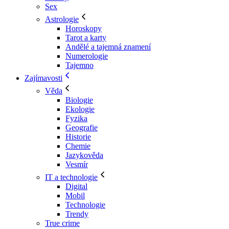
Sex
Astrologie
Horoskopy
Tarot a karty
Andělé a tajemná znamení
Numerologie
Tajemno
Zajímavosti
Věda
Biologie
Ekologie
Fyzika
Geografie
Historie
Chemie
Jazykověda
Vesmír
IT a technologie
Digital
Mobil
Technologie
Trendy
True crime