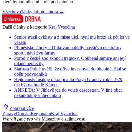
které hýbou ulicemi – nic podstatného...
Všechny články tohoto autora →
Další články z kategorie
Kraj Vysočina
Senior srazil cyklisty a z místa ujel, nyní mu hrozí až pět let ve
vězení
Příměstské tábory u Dukovan nabídly návštěvu elektrárny,
sport i návštěvu farmy
Porod v české zoo skončil tragicky. Oblíbená samice ani její
mládě nepřežily
Starosta Polné uvěřil, že dříve investoval do bitcoinů. Stal se
obětí podvodníků
Hejtmanství usiluje o koupi auta Praga Grand z roku 1929,
má být na hradě Kámen
ANKETA: V Jihlavě jde do voleb deset stran. V jiné obci
nekandiduje vůbec nikdo
Zobrazit více
Zprávy
Domácí
Regionální
Kraj Vysočina
Vybrali jsme pro vás
Magazíny a zajímavosti