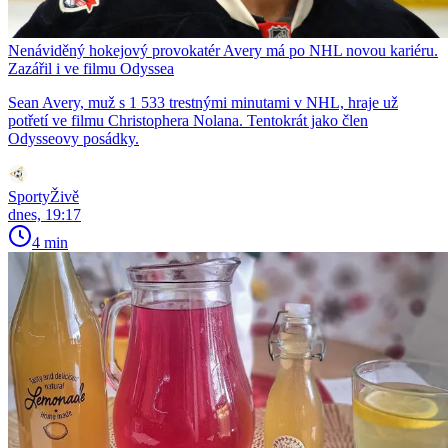
Nenáviděný hokejový provokatér Avery má po NHL novou kariéru.
Zazářil i ve filmu Odyssea
Sean Avery, muž s 1 533 trestnými minutami v NHL, hraje už
potřetí ve filmu Christophera Nolana. Tentokrát jako člen
Odysseovy posádky.
SportyŽivě
dnes, 19:17
4 min