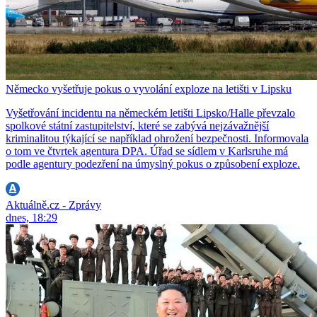
Německo vyšetřuje pokus o vyvolání exploze na letišti v Lipsku
Vyšetřování incidentu na německém letišti Lipsko/Halle převzalo
spolkové státní zastupitelství, které se zabývá nejzávažnější
kriminalitou týkající se například ohrožení bezpečnosti. Informovala
o tom ve čtvrtek agentura DPA. Úřad se sídlem v Karlsruhe má
podle agentury podezření na úmyslný pokus o způsobení exploze.
Aktuálně.cz - Zprávy
dnes, 18:29