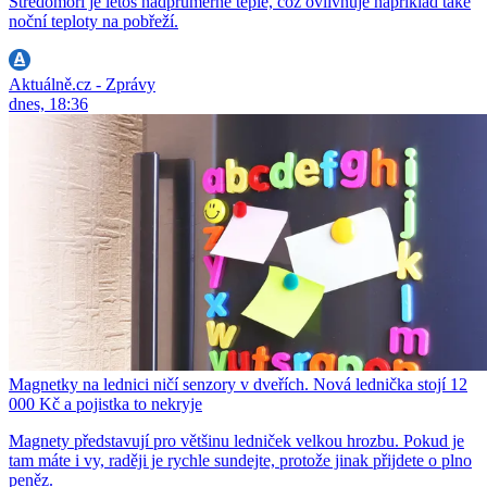
Středomoří je letos nadprůměrně teplé, což ovlivňuje například také
noční teploty na pobřeží.
Aktuálně.cz - Zprávy
dnes, 18:36
Magnetky na lednici ničí senzory v dveřích. Nová lednička stojí 12
000 Kč a pojistka to nekryje
Magnety představují pro většinu ledniček velkou hrozbu. Pokud je
tam máte i vy, raději je rychle sundejte, protože jinak přijdete o plno
peněz.