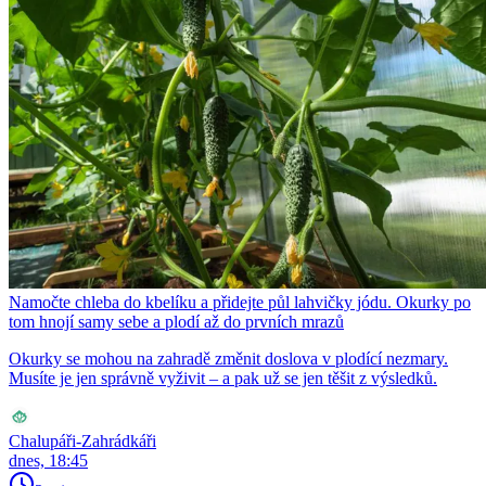
Namočte chleba do kbelíku a přidejte půl lahvičky jódu. Okurky po
tom hnojí samy sebe a plodí až do prvních mrazů
Okurky se mohou na zahradě změnit doslova v plodící nezmary.
Musíte je jen správně vyživit – a pak už se jen těšit z výsledků.
Chalupáři-Zahrádkáři
dnes, 18:45