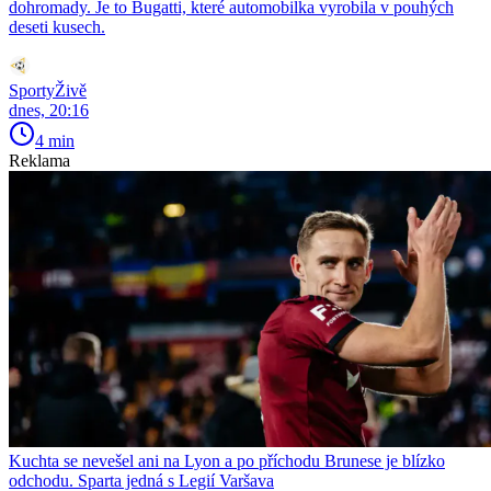
dohromady. Je to Bugatti, které automobilka vyrobila v pouhých
deseti kusech.
SportyŽivě
dnes, 20:16
4 min
Reklama
Kuchta se nevešel ani na Lyon a po příchodu Brunese je blízko
odchodu. Sparta jedná s Legií Varšava