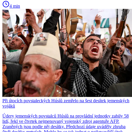
4 min
Při útocích povstaleckých Húsíů zemřelo na šest desítek jemenských
vojáků
Údery jemenských povstalců Húsíů na provládní jednotky zabily 58
lidí, řekl ve čtvrtek nejmenovaný vojenský zdroj agentuře AFP.
Zraněných jsou podle něj desítky. Předchozí údaje uváděly zhruba
čtyři desítky mrtvých. Mohlo by se tak jednat o nejkrvavější útok