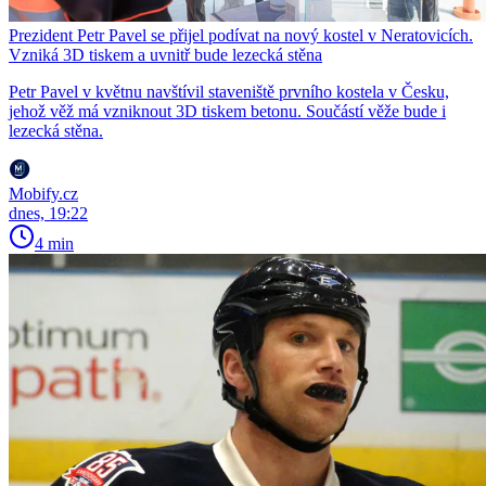
Prezident Petr Pavel se přijel podívat na nový kostel v Neratovicích.
Vzniká 3D tiskem a uvnitř bude lezecká stěna
Petr Pavel v květnu navštívil staveniště prvního kostela v Česku,
jehož věž má vzniknout 3D tiskem betonu. Součástí věže bude i
lezecká stěna.
Mobify.cz
dnes, 19:22
4 min