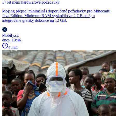
17 let mění hardwarové požadavky
Mojang přepsal minimální i doporučené požadavky pro Minecraft:
Java Edition. Minimum RAM vyskočilo ze 2 GB na 8, u
integrované grafiky dokonce na 12 GB.
Mobify.cz
dnes, 19:46
4 min