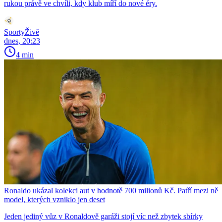
rukou právě ve chvíli, kdy klub míří do nové éry.
SportyŽivě
dnes, 20:23
4 min
Ronaldo ukázal kolekci aut v hodnotě 700 milionů Kč. Patří mezi ně
model, kterých vzniklo jen deset
Jeden jediný vůz v Ronaldově garáži stojí víc než zbytek sbírky