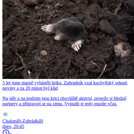
5 let jsme marně vyháněli krtka. Zahradník vzal kuchyňský odpad,
noviny a za 20 minut byl klid
Na jaře a na podzim jsou krtci obzvláště aktivní, protože si hledají
partnery a připravují se na zimu. Vypudit je tedy musíte včas.
Chalupáři-Zahrádkáři
dnes, 20:45