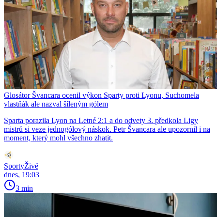
Glosátor Švancara ocenil výkon Sparty proti Lyonu, Suchomela
vlastňák ale nazval šíleným gólem
Sparta porazila Lyon na Letné 2:1 a do odvety 3. předkola Ligy
mistrů si veze jednogólový náskok. Petr Švancara ale upozornil i na
moment, který mohl všechno zhatit.
SportyŽivě
dnes, 19:03
3 min