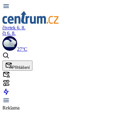
čtvrtek 6. 8.
čt 6. 8.
27°C
Přihlášení
Reklama