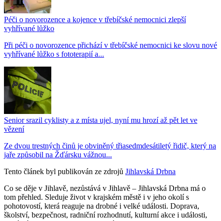
Péči o novorozence a kojence v třebíčské nemocnici zlepší
vyhřívané lůžko
Při péči o novorozence přichází v třebíčské nemocnici ke slovu nové
vyhřívané lůžko s fototerapií a...
Senior srazil cyklisty a z místa ujel, nyní mu hrozí až pět let ve
vězení
Ze dvou trestných činů je obviněný třiasedmdesátiletý řidič, který na
jaře způsobil na Žďársku vážnou...
Tento článek byl publikován ze zdrojů
Jihlavská Drbna
Co se děje v Jihlavě, nezůstává v Jihlavě – Jihlavská Drbna má o
tom přehled. Sleduje život v krajském městě i v jeho okolí s
pohotovostí, která reaguje na drobné i velké události. Doprava,
školství, bezpečnost, radniční rozhodnutí, kulturní akce i události,