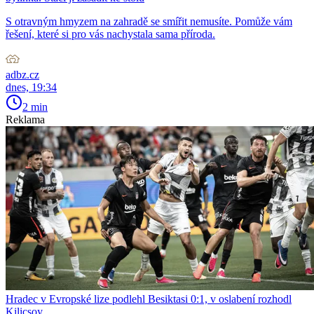
S otravným hmyzem na zahradě se smířit nemusíte. Pomůže vám
řešení, které si pro vás nachystala sama příroda.
adbz.cz
dnes, 19:34
2 min
Reklama
Hradec v Evropské lize podlehl Besiktasi 0:1, v oslabení rozhodl
Kilicsoy