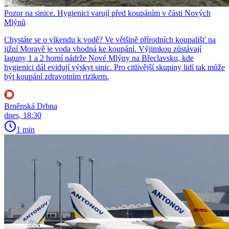
Pozor na sinice. Hygienici varují před koupáním v části Nových
Mlýnů
Chystáte se o víkendu k vodě? Ve většině přírodních koupališť na
jižní Moravě je voda vhodná ke koupání. Výjimkou zůstávají
laguny 1 a 2 horní nádrže Nové Mlýny na Břeclavsku, kde
hygienici dál evidují výskyt sinic. Pro citlivější skupiny lidí tak může
být koupání zdravotním rizikem.
Brněnská Drbna
dnes, 18:30
1 min