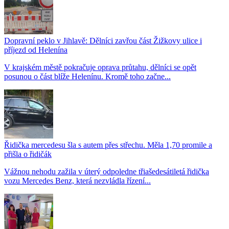
Dopravní peklo v Jihlavě: Dělníci zavřou část Žižkovy ulice i
příjezd od Helenína
V krajském městě pokračuje oprava průtahu, dělníci se opět
posunou o část blíže Helenínu. Kromě toho začne...
Řidička mercedesu šla s autem přes střechu. Měla 1,70 promile a
přišla o řidičák
Vážnou nehodu zažila v úterý odpoledne třiašedesátiletá řidička
vozu Mercedes Benz, která nezvládla řízení...