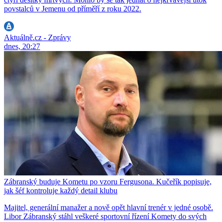
povstalců v Jemenu od příměří z roku 2022.
Aktuálně.cz - Zprávy
dnes, 20:27
Zábranský buduje Kometu po vzoru Fergusona. Kučeřík popisuje,
jak šéf kontroluje každý detail klubu
Majitel, generální manažer a nově opět hlavní trenér v jedné osobě.
Libor Zábranský stáhl veškeré sportovní řízení Komety do svých