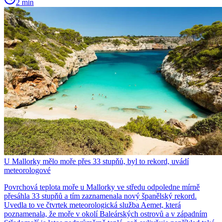
2 min
U Mallorky mělo moře přes 33 stupňů, byl to rekord, uvádí
meteorologové
Povrchová teplota moře u Mallorky ve středu odpoledne mírně
přesáhla 33 stupňů a tím zaznamenala nový španělský rekord.
Uvedla to ve čtvrtek meteorologická služba Aemet, která
poznamenala, že moře v okolí Baleárských ostrovů a v západním