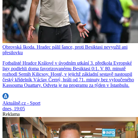
Obrovská škoda. Hradec pálil šance, proti Besiktasi nevyužil ani
přesilovku
Fotbalisté Hradce Králové v úvodním utkání 3. předkola Evropské
ligy podlehli doma favorizovanému Besiktasi 0:1. V 80. minutě
rozhodl Semih Kilicsoy. Hosté, v jejichž základní sestavě nastoupil
český křídelník Václav Černý, hráli od 71. minuty bez vyloučeného
Kassouma Ouattary. Odveta je na programu za týden v Istanbulu.
Aktuálně.cz - Sport
dnes, 19:05
Reklama