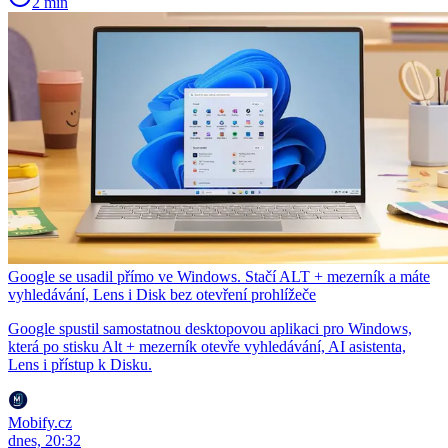
2 min
Google se usadil přímo ve Windows. Stačí ALT + mezerník a máte
vyhledávání, Lens i Disk bez otevření prohlížeče
Google spustil samostatnou desktopovou aplikaci pro Windows,
která po stisku Alt + mezerník otevře vyhledávání, AI asistenta,
Lens i přístup k Disku.
Mobify.cz
dnes, 20:32