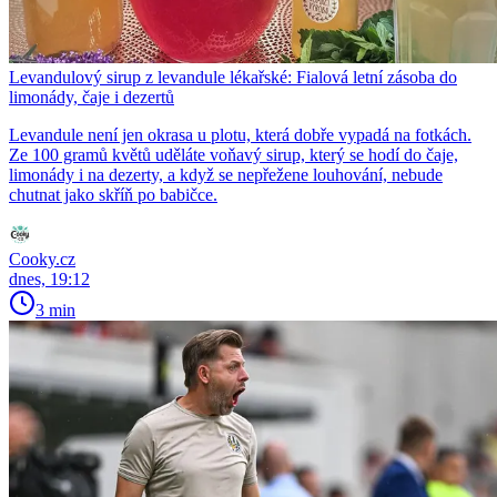
Levandulový sirup z levandule lékařské: Fialová letní zásoba do
limonády, čaje i dezertů
Levandule není jen okrasa u plotu, která dobře vypadá na fotkách.
Ze 100 gramů květů uděláte voňavý sirup, který se hodí do čaje,
limonády i na dezerty, a když se nepřežene louhování, nebude
chutnat jako skříň po babičce.
Cooky.cz
dnes, 19:12
3 min