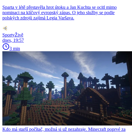
Sparta v létě přestavěla hrot útoku a Jan Kuchta se ocitl mimo
nominaci na klíčový evropský zápas. O jeho služby se podle
polských zdrojů zajímá Legia Varšava.
SportyŽivě
dnes, 19:57
3 min
Kdo má starší počítač, možná si už nezahraje. Minecraft poprvé za