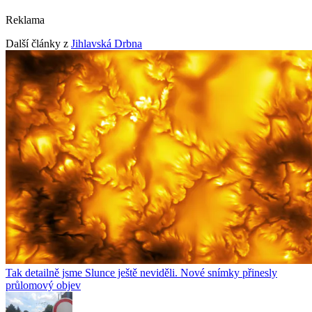
Reklama
Další články z
Jihlavská Drbna
Tak detailně jsme Slunce ještě neviděli. Nové snímky přinesly
průlomový objev