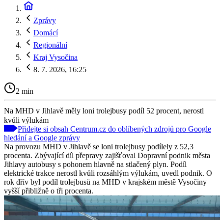
Zprávy
Domácí
Regionální
Kraj Vysočina
8. 7. 2026, 16:25
2 min
Na MHD v Jihlavě měly loni trolejbusy podíl 52 procent, nerostl
kvůli výlukám
Přidejte si obsah Centrum.cz do oblíbených zdrojů pro Google
hledání a Google zprávy
Na provozu MHD v Jihlavě se loni trolejbusy podílely z 52,3
procenta. Zbývající díl přepravy zajišťoval Dopravní podnik města
Jihlavy autobusy s pohonem hlavně na stlačený plyn. Podíl
elektrické trakce nerostl kvůli rozsáhlým výlukám, uvedl podnik. O
rok dřív byl podíl trolejbusů na MHD v krajském městě Vysočiny
vyšší přibližně o tři procenta.