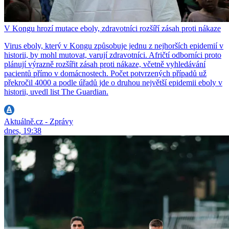
V Kongu hrozí mutace eboly, zdravotníci rozšíří zásah proti nákaze
Virus eboly, který v Kongu způsobuje jednu z nejhorších epidemií v
historii, by mohl mutovat, varují zdravotníci. Afričtí odborníci proto
plánují výrazně rozšířit zásah proti nákaze, včetně vyhledávání
pacientů přímo v domácnostech. Počet potvrzených případů už
překročil 4000 a podle úřadů jde o druhou největší epidemii eboly v
historii, uvedl list The Guardian.
Aktuálně.cz - Zprávy
dnes, 19:38