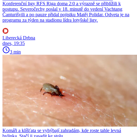
Konferenční ligy RFS Riga doma 2:0 a výrazně se přiblížili k
postupu. Severočechy poslal v 18. minutě do vedení Vachtang
Čanturišvili a po pauze přidal pojistku Matěj Polidar. Odveta je na
programu za týden na stadionu lídra lotyšské ligy.
Liberecká Drbna
dnes, 19:35
3 min
Komáři a klíšťata se vyhýbají zahradám, kde roste tahle levná
bylinka. Stačí ji zasadit ke stolu