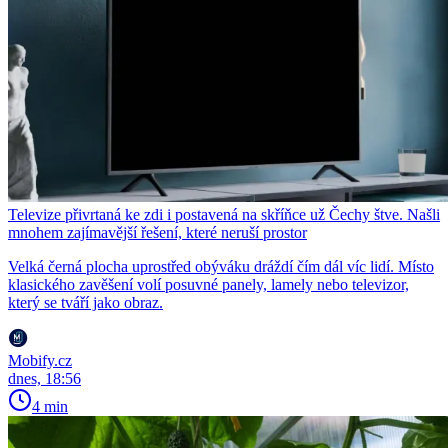
Televize přivrtaná ke zdi i postavená na skříňce už Čechy štve. Našli
mnohem zajímavější řešení, které neruší prostor
Velká černá plocha uprostřed obýváku dráždí čím dál víc lidí. Místo
klasického zavěšení volí posuvné panely, lamely nebo televizor,
který se tváří jako obraz.
Mobify.cz
dnes, 18:56
4 min