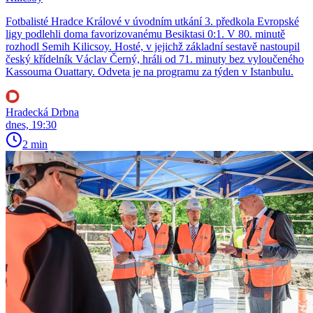
Fotbalisté Hradce Králové v úvodním utkání 3. předkola Evropské
ligy podlehli doma favorizovanému Besiktasi 0:1. V 80. minutě
rozhodl Semih Kilicsoy. Hosté, v jejichž základní sestavě nastoupil
český křídelník Václav Černý, hráli od 71. minuty bez vyloučeného
Kassouma Ouattary. Odveta je na programu za týden v Istanbulu.
Hradecká Drbna
dnes, 19:30
2 min