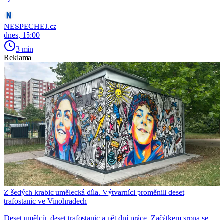
NESPECHEJ.cz
dnes, 15:00
3 min
Reklama
Z šedých krabic umělecká díla. Výtvarníci proměnili deset
trafostanic ve Vinohradech
Deset umělců, deset trafostanic a pět dní práce. Začátkem srpna se