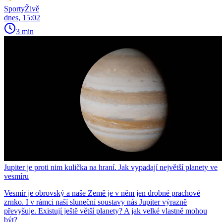
SportyŽivě
dnes, 15:02
3 min
Jupiter je proti nim kulička na hraní. Jak vypadají největší planety ve
vesmíru
Vesmír je obrovský a naše Země je v něm jen drobné prachové
zrnko. I v rámci naší sluneční soustavy nás Jupiter výrazně
převyšuje. Existují ještě větší planety? A jak velké vlastně mohou
být?