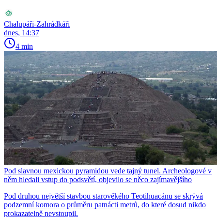
Chalupáři-Zahrádkáři
dnes, 14:37
4 min
Pod slavnou mexickou pyramidou vede tajný tunel. Archeologové v
něm hledali vstup do podsvětí, objevilo se něco zajímavějšího
Pod druhou největší stavbou starověkého Teotihuacánu se skrývá
podzemní komora o průměru patnácti metrů, do které dosud nikdo
prokazatelně nevstoupil.