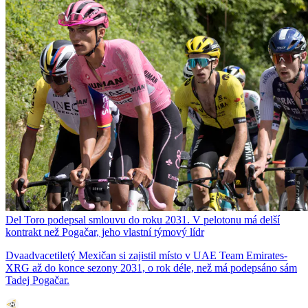
Del Toro podepsal smlouvu do roku 2031. V pelotonu má delší
kontrakt než Pogačar, jeho vlastní týmový lídr
Dvaadvacetiletý Mexičan si zajistil místo v UAE Team Emirates-
XRG až do konce sezony 2031, o rok déle, než má podepsáno sám
Tadej Pogačar.