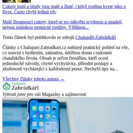
Cukety hnijí a plody jsou malé a žluté, i když rostlina kvete jako o
život. Často chybí jediná věc
Malé žloutnoucí cukety, které se po odkvětu scvrknou a opadají,
nejsou známkou nemocné rostliny. Většinou...
Tento článek byl publikován ze zdrojů
Chalupáři-Zahrádkáři
Články z Chalupari-Zahradkari.cz nabízejí praktický pohled na vše,
co souvisí s bydlením, zahradou, údržbou domu i radostmi
chatařského života. Obsah je určen čtenářům, kteří ocení
jednoduché návody, chytré vychytávky, přírodní postupy a
zkušenosti vycházející z každodenní praxe. Nechybí tipy na...
Všechny články tohoto autora →
Vybrali jsme pro vás
Magazíny a zajímavosti