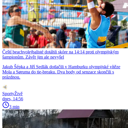
Čeští beachvolejbalisté dotáhli skóre na 14:14 proti olympijským
šampionům. Závěr jim ale nevyšel
Jakub Šépka a Jiří Sedlák dotlačili v Hamburku olympijské vítěze
Mola a Søruma do tie-breaku. Dva body od senzace skončili s
prázdnou.
SportyŽivě
dnes, 14:56
3 min