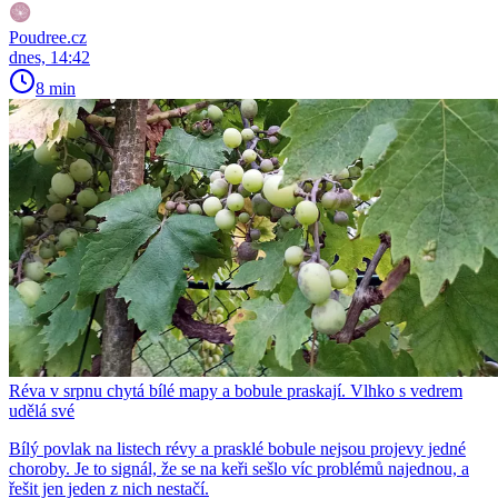
Poudree.cz
dnes, 14:42
8 min
Réva v srpnu chytá bílé mapy a bobule praskají. Vlhko s vedrem
udělá své
Bílý povlak na listech révy a prasklé bobule nejsou projevy jedné
choroby. Je to signál, že se na keři sešlo víc problémů najednou, a
řešit jen jeden z nich nestačí.