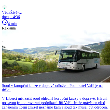
VědaŽivě.cz
dnes, 14:36
4 min
Reklama
Soud v korupční kauze v dopravě odložen. Podnikatel Vařil je na
útěku
V Liberci měl začít soud ohledně korupční kauzy v dopravě. Hlavní
postavou je kontroverzní podnikatel Jiří Vařil. Jenže právě ten před
zahájením líčení zmizel neznámo kam a soud tak musel být odročen.