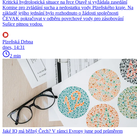
Kritická hydrologická situace na řece Otavě si vyžádala zasedání
Komise pro zvládání sucha a nedostatku vody Plzeňského kraje. Na
základě jejího jednání bylo rozhodnuto o žádosti společnosti
ČEVAK pokračovat v odběru povrchové vody pro zásobování
Sušice pitnou vodou.
Plzeňská Drbna
dnes, 14:31
2 min
Jaké IQ má běžný Čech? V rámci Evropy jsme pod průměrem