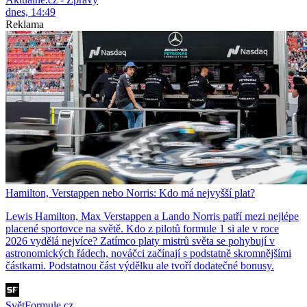
dnes, 14:49
Reklama
Hamilton, Verstappen nebo Norris: Kdo má nejvyšší plat?
Lewis Hamilton, Max Verstappen a Lando Norris patří mezi nejlépe
placené sportovce na světě. Kdo z pilotů formule 1 si ale v roce
2026 vydělá nejvíce? Zatímco platy mistrů světa se pohybují v
astronomických řádech, nováčci začínají s podstatně skromnějšími
částkami. Podstatnou část výdělku ale tvoří dodatečné bonusy.
SvětFormule.cz