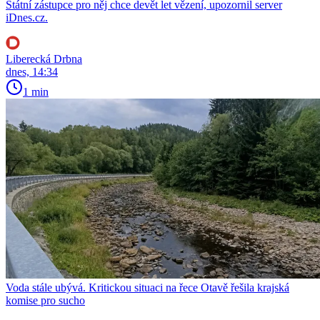
Státní zástupce pro něj chce devět let vězení, upozornil server
iDnes.cz.
Liberecká Drbna
dnes, 14:34
1 min
Voda stále ubývá. Kritickou situaci na řece Otavě řešila krajská
komise pro sucho