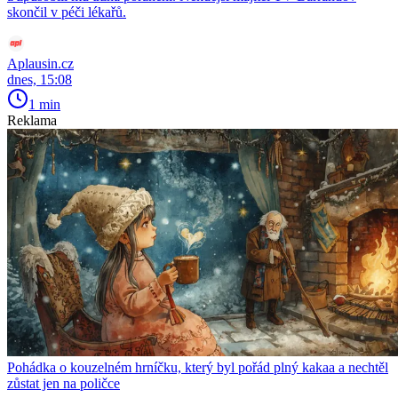
skončil v péči lékařů.
Aplausin.cz
dnes, 15:08
1 min
Reklama
Pohádka o kouzelném hrníčku, který byl pořád plný kakaa a nechtěl
zůstat jen na poličce