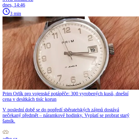
dnes, 14:46
3 min
Prim Orlík pro vojenské potápěče: 300 vyrobených kusů, dnešní
cena v desítkách tisíc korun
V poslední době se do popředí sběratelských zájmů dostává
nečekaný předmět – náramkové hodinky. Vyplatí se probrat starý
šatník.
adbz.cz