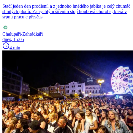
Stačí jeden den prodlení, a z jednoho hnědého jablka je celý chumáč
shnilých plodů. Za rychlým šířením stojí houbová choroba, která v
srpnu pracuje přesčas.
Chalupáři-Zahrádkáři
dnes, 15:05
4 min