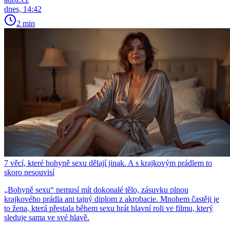
dnes, 14:42
2 min
7 věcí, které bohyně sexu dělají jinak. A s krajkovým prádlem to
skoro nesouvisí
„Bohyně sexu“ nemusí mít dokonalé tělo, zásuvku plnou
krajkového prádla ani tajný diplom z akrobacie. Mnohem častěji je
to žena, která přestala během sexu hrát hlavní roli ve filmu, který
sleduje sama ve své hlavě.