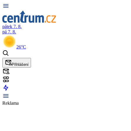
pátek 7. 8.
pá 7. 8.
26°C
Přihlášení
Reklama