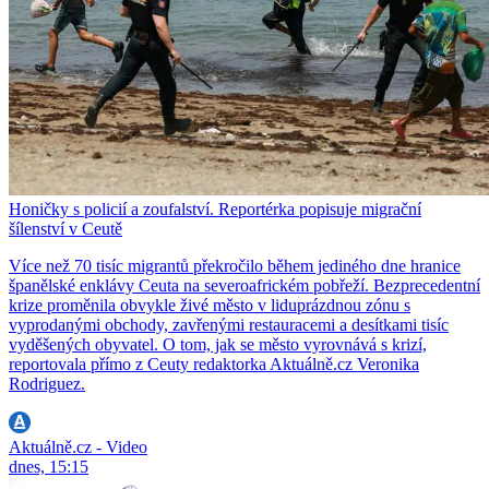
Honičky s policií a zoufalství. Reportérka popisuje migrační
šílenství v Ceutě
Více než 70 tisíc migrantů překročilo během jediného dne hranice
španělské enklávy Ceuta na severoafrickém pobřeží. Bezprecedentní
krize proměnila obvykle živé město v liduprázdnou zónu s
vyprodanými obchody, zavřenými restauracemi a desítkami tisíc
vyděšených obyvatel. O tom, jak se město vyrovnává s krizí,
reportovala přímo z Ceuty redaktorka Aktuálně.cz Veronika
Rodriguez.
Aktuálně.cz - Video
dnes, 15:15