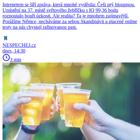
Internetem se šíří zpráva, která mnohé vyděsila: Češi prý hloupnou.
Umístění na 37. místě světového žebříčku s IQ 99,36 bodu
rozpoutalo bouři úzkosti. Ale realita? Ta je mnohem zajímavější.
Porážíme Němce, necháváme za sebou Skandinávii a placené online
testy na nás chystají rafinovanou past.
NESPECHEJ.cz
dnes, 14:30
3 min