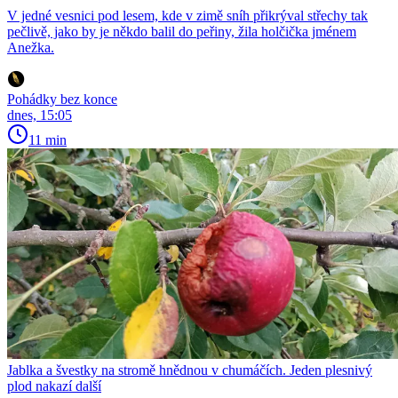
V jedné vesnici pod lesem, kde v zimě sníh přikrýval střechy tak
pečlivě, jako by je někdo balil do peřiny, žila holčička jménem
Anežka.
Pohádky bez konce
dnes, 15:05
11 min
Jablka a švestky na stromě hnědnou v chumáčích. Jeden plesnivý
plod nakazí další