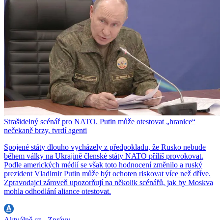
Strašidelný scénář pro NATO. Putin může otestovat „hranice“
nečekaně brzy, tvrdí agenti
Spojené státy dlouho vycházely z předpokladu, že Rusko nebude
během války na Ukrajině členské státy NATO příliš provokovat.
Podle amerických médií se však toto hodnocení změnilo a ruský
prezident Vladimir Putin může být ochoten riskovat více než dříve.
Zpravodajci zároveň upozorňují na několik scénářů, jak by Moskva
mohla odhodlání aliance otestovat.
Aktuálně.cz - Zprávy