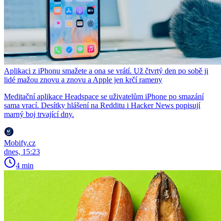
Aplikaci z iPhonu smažete a ona se vrátí. Už čtvrtý den po sobě ji
lidé mažou znovu a znovu a Apple jen krčí rameny
Meditační aplikace Headspace se uživatelům iPhone po smazání
sama vrací. Desítky hlášení na Redditu i Hacker News popisují
marný boj trvající dny.
Mobify.cz
dnes, 15:23
4 min