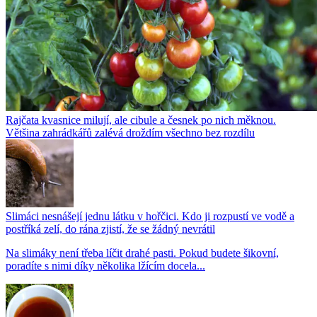
Rajčata kvasnice milují, ale cibule a česnek po nich měknou.
Většina zahrádkářů zalévá droždím všechno bez rozdílu
Slimáci nesnášejí jednu látku v hořčici. Kdo ji rozpustí ve vodě a
postříká zelí, do rána zjistí, že se žádný nevrátil
Na slimáky není třeba líčit drahé pasti. Pokud budete šikovní,
poradíte s nimi díky několika lžícím docela...