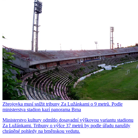
Zbrojovka musí snížit tribuny Za Lužánkami o 9 metrů. Podle
ministerstva stadion kazí panorama Brna
Ministerstvo kultury odmítlo dosavadní výškovou variantu stadionu
Za Lužánkami. Tribuny o výšce 37 metrů by podle úřadu narušily
chráněné pohledy na brněnskou vedutu.