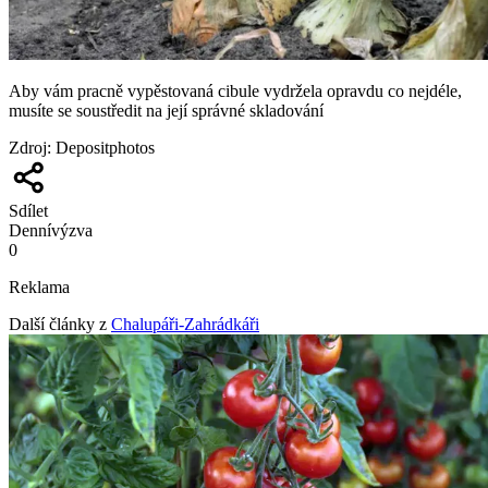
Aby vám pracně vypěstovaná cibule vydržela opravdu co nejdéle,
musíte se soustředit na její správné skladování
Zdroj
:
Depositphotos
Sdílet
Denní
výzva
0
Reklama
Další články z
Chalupáři-Zahrádkáři