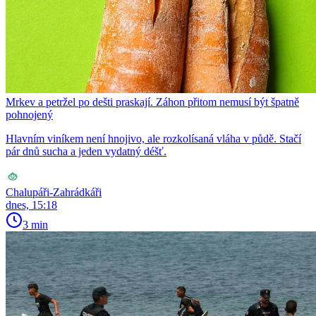
Mrkev a petržel po dešti praskají. Záhon přitom nemusí být špatně
pohnojený
Hlavním viníkem není hnojivo, ale rozkolísaná vláha v půdě. Stačí
pár dnů sucha a jeden vydatný déšť.
Chalupáři-Zahrádkáři
dnes, 15:18
3 min