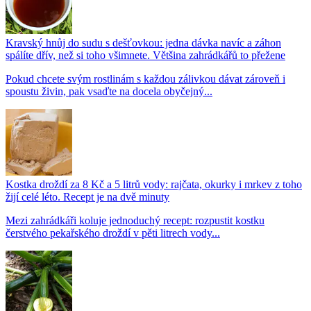
Kravský hnůj do sudu s dešťovkou: jedna dávka navíc a záhon
spálíte dřív, než si toho všimnete. Většina zahrádkářů to přežene
Pokud chcete svým rostlinám s každou zálivkou dávat zároveň i
spoustu živin, pak vsaďte na docela obyčejný...
Kostka droždí za 8 Kč a 5 litrů vody: rajčata, okurky i mrkev z toho
žijí celé léto. Recept je na dvě minuty
Mezi zahrádkáři koluje jednoduchý recept: rozpustit kostku
čerstvého pekařského droždí v pěti litrech vody...