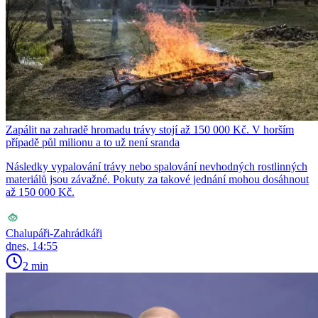
Zapálit na zahradě hromadu trávy stojí až 150 000 Kč. V horším
případě půl milionu a to už není sranda
Následky vypalování trávy nebo spalování nevhodných rostlinných
materiálů jsou závažné. Pokuty za takové jednání mohou dosáhnout
až 150 000 Kč.
Chalupáři-Zahrádkáři
dnes, 14:55
2 min