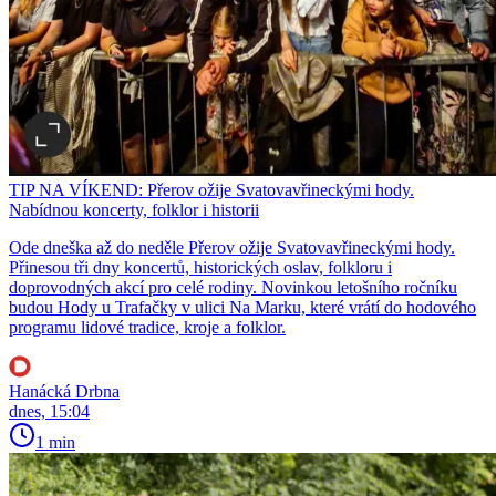
TIP NA VÍKEND: Přerov ožije Svatovavřineckými hody.
Nabídnou koncerty, folklor i historii
Ode dneška až do neděle Přerov ožije Svatovavřineckými hody.
Přinesou tři dny koncertů, historických oslav, folkloru i
doprovodných akcí pro celé rodiny. Novinkou letošního ročníku
budou Hody u Trafačky v ulici Na Marku, které vrátí do hodového
programu lidové tradice, kroje a folklor.
Hanácká Drbna
dnes, 15:04
1 min