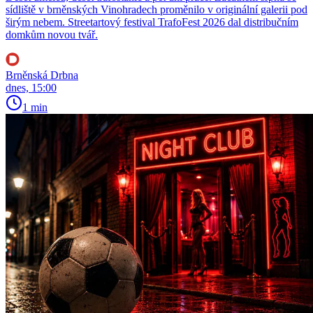
sídliště v brněnských Vinohradech proměnilo v originální galerii pod
širým nebem. Streetartový festival TrafoFest 2026 dal distribučním
domkům novou tvář.
Brněnská Drbna
dnes, 15:00
1 min