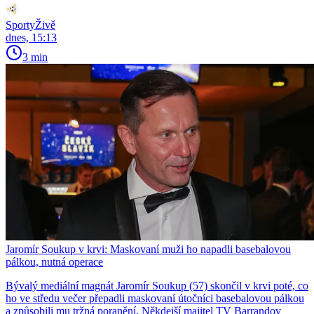
SportyŽivě
dnes, 15:13
3 min
Jaromír Soukup v krvi: Maskovaní muži ho napadli basebalovou
pálkou, nutná operace
Bývalý mediální magnát Jaromír Soukup (57) skončil v krvi poté, co
ho ve středu večer přepadli maskovaní útočníci basebalovou pálkou
a způsobili mu tržná poranění. Někdejší majitel TV Barrandov