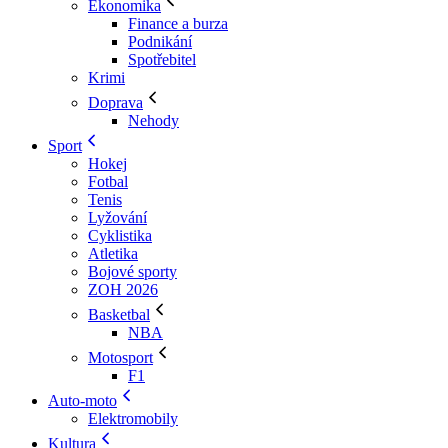
Ekonomika
Finance a burza
Podnikání
Spotřebitel
Krimi
Doprava
Nehody
Sport
Hokej
Fotbal
Tenis
Lyžování
Cyklistika
Atletika
Bojové sporty
ZOH 2026
Basketbal
NBA
Motosport
F1
Auto-moto
Elektromobily
Kultura