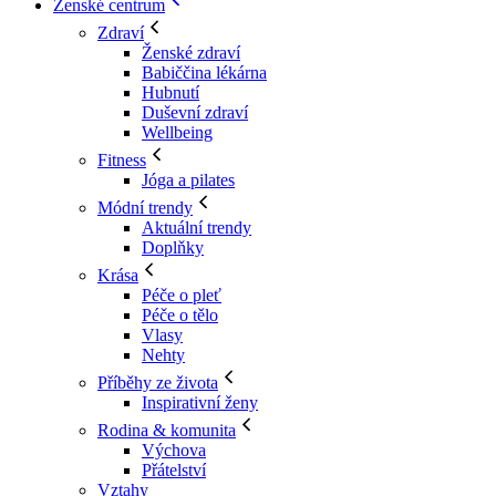
Ženské centrum
Zdraví
Ženské zdraví
Babiččina lékárna
Hubnutí
Duševní zdraví
Wellbeing
Fitness
Jóga a pilates
Módní trendy
Aktuální trendy
Doplňky
Krása
Péče o pleť
Péče o tělo
Vlasy
Nehty
Příběhy ze života
Inspirativní ženy
Rodina & komunita
Výchova
Přátelství
Vztahy