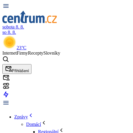
sobota 8. 8.
so 8. 8.
23°C
Internet
Firmy
Recepty
Slovníky
Přihlášení
Zprávy
Domácí
Regionální