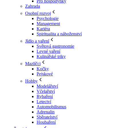
Pro hospodyňky
Zahrada
Osobní rozvoj
Psychologie
Management
Kariéra
Spiritualita a náboženství
Jídlo a vaření
Světová gastronomie
Levné vaření
Kulinářské triky
Mazlíčci
Kočky
Pejskové
Hobby
Modelářství
Včelařství
Rybaření
Letectví
Automobilismus
Adrenalin
Sběratelství
Houbaření