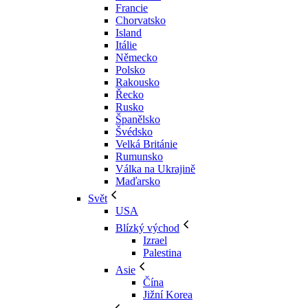
Francie
Chorvatsko
Island
Itálie
Německo
Polsko
Rakousko
Řecko
Rusko
Španělsko
Švédsko
Velká Británie
Rumunsko
Válka na Ukrajině
Maďarsko
Svět
USA
Blízký východ
Izrael
Palestina
Asie
Čína
Jižní Korea