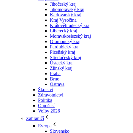
Jihočeský kraj
Jihomoravský kraj
Karlovarský kraj
Kraj Vysočina
Králověhradecký kraj
Liberecký kraj
Moravskoslezský kraj
Olomoucký kraj
Pardubický kraj
Plzeňský kraj
Středočeský kraj
Ústecký kraj
Zlínský kraj
Praha
Brno
Ostrava
Školství
Zdravotnictví
Politika
O počasí
Volby 2026
Zahraničí
Evropa
Slovensko