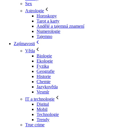
Sex
Astrologie
Horoskopy
Tarot a karty
Andělé a tajemná znamení
Numerologie
Tajemno
Zajímavosti
Věda
Biologie
Ekologie
Fyzika
Geografie
Historie
Chemie
Jazykověda
Vesmír
IT a technologie
Digital
Mobil
Technologie
Trendy
True crime