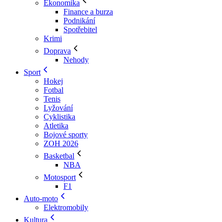
Ekonomika
Finance a burza
Podnikání
Spotřebitel
Krimi
Doprava
Nehody
Sport
Hokej
Fotbal
Tenis
Lyžování
Cyklistika
Atletika
Bojové sporty
ZOH 2026
Basketbal
NBA
Motosport
F1
Auto-moto
Elektromobily
Kultura