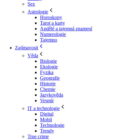
Sex
Astrologie
Horoskopy
Tarot a karty
Andělé a tajemná znamení
Numerologie
Tajemno
Zajímavosti
Věda
Biologie
Ekologie
Fyzika
Geografie
Historie
Chemie
Jazykověda
Vesmír
IT a technologie
Digital
Mobil
Technologie
Trendy
True crime