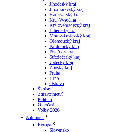
Jihočeský kraj
Jihomoravský kraj
Karlovarský kraj
Kraj Vysočina
Králověhradecký kraj
Liberecký kraj
Moravskoslezský kraj
Olomoucký kraj
Pardubický kraj
Plzeňský kraj
Středočeský kraj
Ústecký kraj
Zlínský kraj
Praha
Brno
Ostrava
Školství
Zdravotnictví
Politika
O počasí
Volby 2026
Zahraničí
Evropa
Slovensko