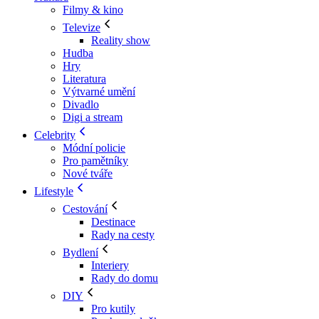
Filmy & kino
Televize
Reality show
Hudba
Hry
Literatura
Výtvarné umění
Divadlo
Digi a stream
Celebrity
Módní policie
Pro pamětníky
Nové tváře
Lifestyle
Cestování
Destinace
Rady na cesty
Bydlení
Interiery
Rady do domu
DIY
Pro kutily