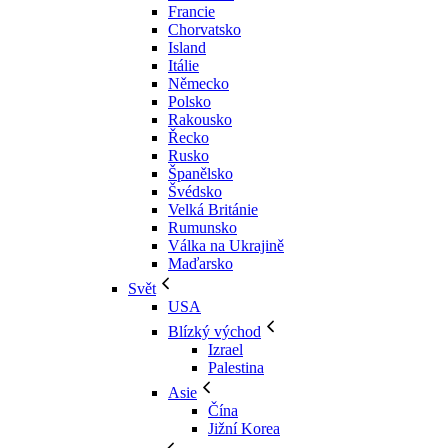
Francie
Chorvatsko
Island
Itálie
Německo
Polsko
Rakousko
Řecko
Rusko
Španělsko
Švédsko
Velká Británie
Rumunsko
Válka na Ukrajině
Maďarsko
Svět
USA
Blízký východ
Izrael
Palestina
Asie
Čína
Jižní Korea