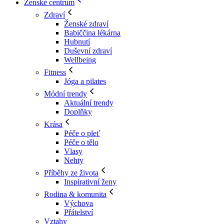
Ženské centrum
Zdraví
Ženské zdraví
Babiččina lékárna
Hubnutí
Duševní zdraví
Wellbeing
Fitness
Jóga a pilates
Módní trendy
Aktuální trendy
Doplňky
Krása
Péče o pleť
Péče o tělo
Vlasy
Nehty
Příběhy ze života
Inspirativní ženy
Rodina & komunita
Výchova
Přátelství
Vztahy