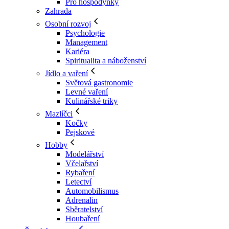
Pro hospodyňky
Zahrada
Osobní rozvoj
Psychologie
Management
Kariéra
Spiritualita a náboženství
Jídlo a vaření
Světová gastronomie
Levné vaření
Kulinářské triky
Mazlíčci
Kočky
Pejskové
Hobby
Modelářství
Včelařství
Rybaření
Letectví
Automobilismus
Adrenalin
Sběratelství
Houbaření