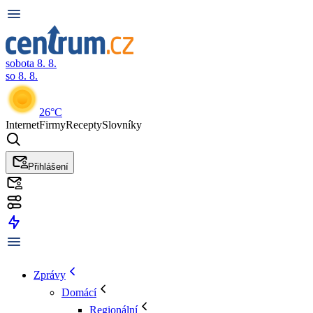
sobota 8. 8.
so 8. 8.
26°C
Internet
Firmy
Recepty
Slovníky
Přihlášení
Zprávy
Domácí
Regionální