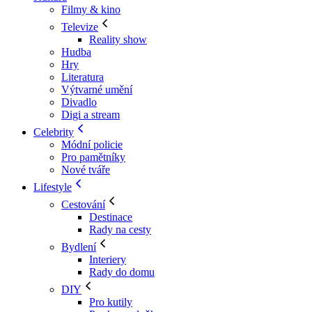
Filmy & kino
Televize
Reality show
Hudba
Hry
Literatura
Výtvarné umění
Divadlo
Digi a stream
Celebrity
Módní policie
Pro pamětníky
Nové tváře
Lifestyle
Cestování
Destinace
Rady na cesty
Bydlení
Interiery
Rady do domu
DIY
Pro kutily