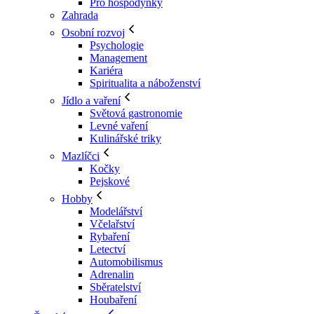
Pro hospodyňky
Zahrada
Osobní rozvoj
Psychologie
Management
Kariéra
Spiritualita a náboženství
Jídlo a vaření
Světová gastronomie
Levné vaření
Kulinářské triky
Mazlíčci
Kočky
Pejskové
Hobby
Modelářství
Včelařství
Rybaření
Letectví
Automobilismus
Adrenalin
Sběratelství
Houbaření