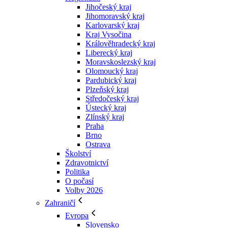
Jihočeský kraj
Jihomoravský kraj
Karlovarský kraj
Kraj Vysočina
Králověhradecký kraj
Liberecký kraj
Moravskoslezský kraj
Olomoucký kraj
Pardubický kraj
Plzeňský kraj
Středočeský kraj
Ústecký kraj
Zlínský kraj
Praha
Brno
Ostrava
Školství
Zdravotnictví
Politika
O počasí
Volby 2026
Zahraničí
Evropa
Slovensko