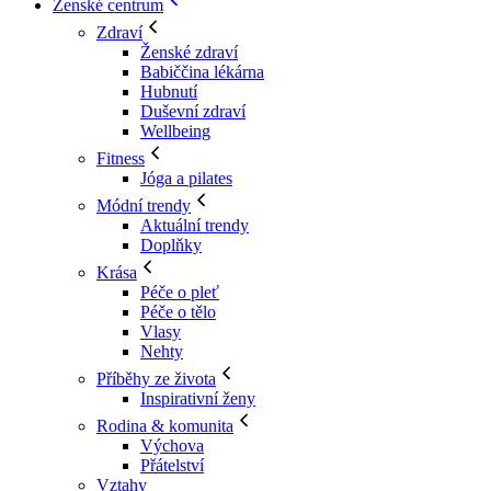
Ženské centrum
Zdraví
Ženské zdraví
Babiččina lékárna
Hubnutí
Duševní zdraví
Wellbeing
Fitness
Jóga a pilates
Módní trendy
Aktuální trendy
Doplňky
Krása
Péče o pleť
Péče o tělo
Vlasy
Nehty
Příběhy ze života
Inspirativní ženy
Rodina & komunita
Výchova
Přátelství
Vztahy