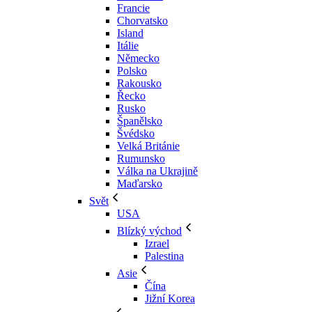
Francie
Chorvatsko
Island
Itálie
Německo
Polsko
Rakousko
Řecko
Rusko
Španělsko
Švédsko
Velká Británie
Rumunsko
Válka na Ukrajině
Maďarsko
Svět
USA
Blízký východ
Izrael
Palestina
Asie
Čína
Jižní Korea