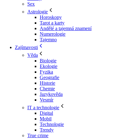
Sex
Astrologie
Horoskopy
Tarot a karty
Andělé a tajemná znamení
Numerologie
Tajemno
Zajímavosti
Věda
Biologie
Ekologie
Fyzika
Geografie
Historie
Chemie
Jazykověda
Vesmír
IT a technologie
Digital
Mobil
Technologie
Trendy
True crime