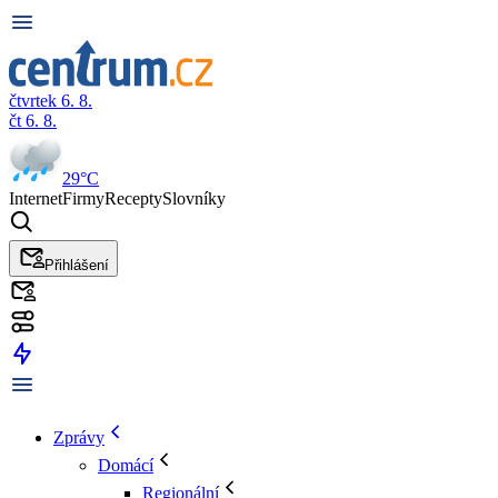
čtvrtek 6. 8.
čt 6. 8.
29°C
Internet
Firmy
Recepty
Slovníky
Přihlášení
Zprávy
Domácí
Regionální