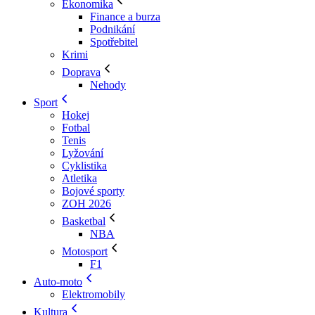
Ekonomika
Finance a burza
Podnikání
Spotřebitel
Krimi
Doprava
Nehody
Sport
Hokej
Fotbal
Tenis
Lyžování
Cyklistika
Atletika
Bojové sporty
ZOH 2026
Basketbal
NBA
Motosport
F1
Auto-moto
Elektromobily
Kultura