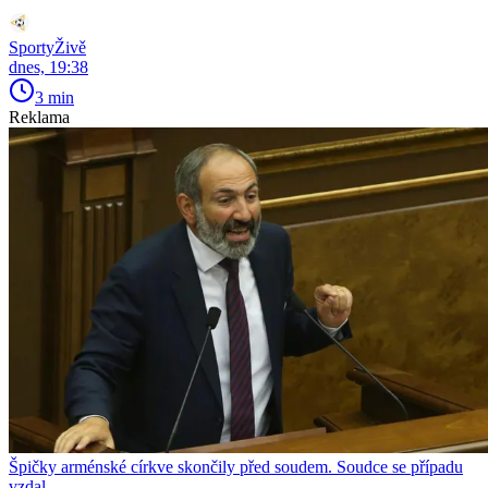
SportyŽivě
dnes, 19:38
3 min
Reklama
Špičky arménské církve skončily před soudem. Soudce se případu
vzdal