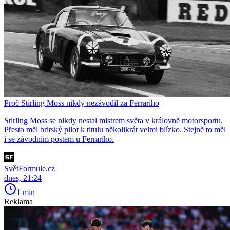
Proč Stirling Moss nikdy nezávodil za Ferrariho
Stirling Moss se nikdy nestal mistrem světa v královně motorsportu.
Přesto měl britský pilot k titulu několikrát velmi blízko. Stejně to měl
i se závodním postem u Ferrariho.
SvětFormule.cz
dnes, 21:24
1 min
Reklama