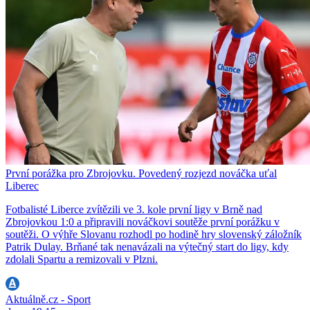
První porážka pro Zbrojovku. Povedený rozjezd nováčka uťal
Liberec
Fotbalisté Liberce zvítězili ve 3. kole první ligy v Brně nad
Zbrojovkou 1:0 a připravili nováčkovi soutěže první porážku v
soutěži. O výhře Slovanu rozhodl po hodině hry slovenský záložník
Patrik Dulay. Brňané tak nenavázali na výtečný start do ligy, kdy
zdolali Spartu a remizovali v Plzni.
Aktuálně.cz - Sport