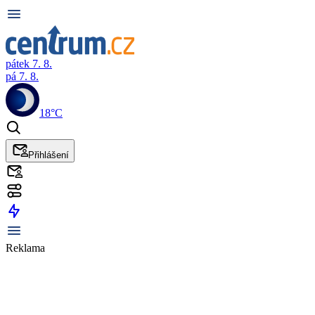
pátek 7. 8.
pá 7. 8.
18°C
Přihlášení
Reklama