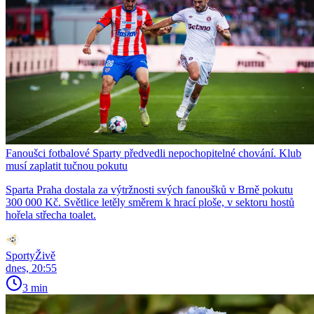
Fanoušci fotbalové Sparty předvedli nepochopitelné chování. Klub
musí zaplatit tučnou pokutu
Sparta Praha dostala za výtržnosti svých fanoušků v Brně pokutu
300 000 Kč. Světlice letěly směrem k hrací ploše, v sektoru hostů
hořela střecha toalet.
SportyŽivě
dnes, 20:55
3 min