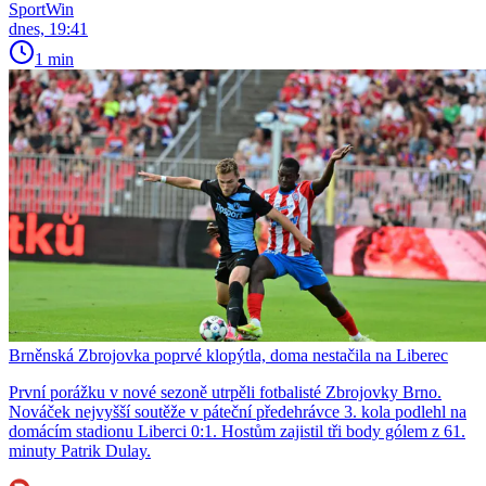
SportWin
dnes, 19:41
1 min
Brněnská Zbrojovka poprvé klopýtla, doma nestačila na Liberec
První porážku v nové sezoně utrpěli fotbalisté Zbrojovky Brno.
Nováček nejvyšší soutěže v páteční předehrávce 3. kola podlehl na
domácím stadionu Liberci 0:1. Hostům zajistil tři body gólem z 61.
minuty Patrik Dulay.