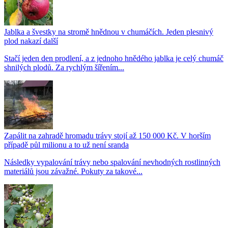
Jablka a švestky na stromě hnědnou v chumáčích. Jeden plesnivý
plod nakazí další
Stačí jeden den prodlení, a z jednoho hnědého jablka je celý chumáč
shnilých plodů. Za rychlým šířením...
Zapálit na zahradě hromadu trávy stojí až 150 000 Kč. V horším
případě půl milionu a to už není sranda
Následky vypalování trávy nebo spalování nevhodných rostlinných
materiálů jsou závažné. Pokuty za takové...