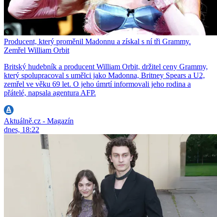
Producent, který proměnil Madonnu a získal s ní tři Grammy.
Zemřel William Orbit
Britský hudebník a producent William Orbit, držitel ceny Grammy,
který spolupracoval s umělci jako Madonna, Britney Spears a U2,
zemřel ve věku 69 let. O jeho úmrtí informovali jeho rodina a
přátelé, napsala agentura AFP.
Aktuálně.cz - Magazín
dnes, 18:22