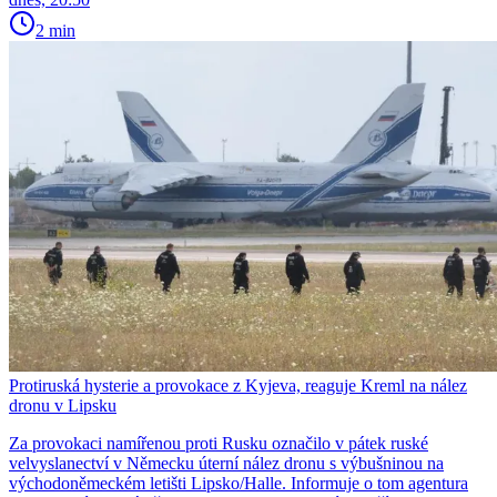
2 min
Protiruská hysterie a provokace z Kyjeva, reaguje Kreml na nález
dronu v Lipsku
Za provokaci namířenou proti Rusku označilo v pátek ruské
velvyslanectví v Německu úterní nález dronu s výbušninou na
východoněmeckém letišti Lipsko/Halle. Informuje o tom agentura