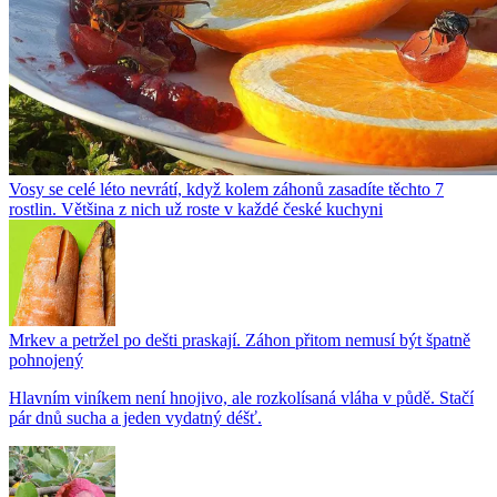
Vosy se celé léto nevrátí, když kolem záhonů zasadíte těchto 7
rostlin. Většina z nich už roste v každé české kuchyni
Mrkev a petržel po dešti praskají. Záhon přitom nemusí být špatně
pohnojený
Hlavním viníkem není hnojivo, ale rozkolísaná vláha v půdě. Stačí
pár dnů sucha a jeden vydatný déšť.