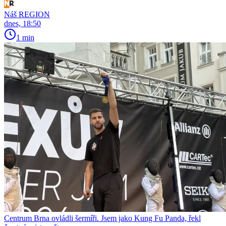
Náš REGION
dnes, 18:50
1 min
Centrum Brna ovládli šermíři. Jsem jako Kung Fu Panda, řekl