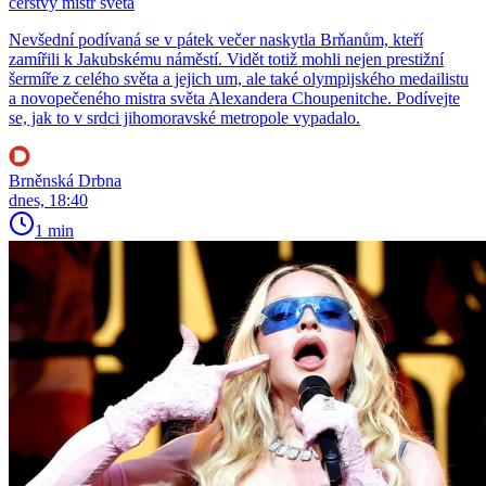
čerstvý mistr světa
Nevšední podívaná se v pátek večer naskytla Brňanům, kteří
zamířili k Jakubskému náměstí. Vidět totiž mohli nejen prestižní
šermíře z celého světa a jejich um, ale také olympijského medailistu
a novopečeného mistra světa Alexandera Choupenitche. Podívejte
se, jak to v srdci jihomoravské metropole vypadalo.
Brněnská Drbna
dnes, 18:40
1 min