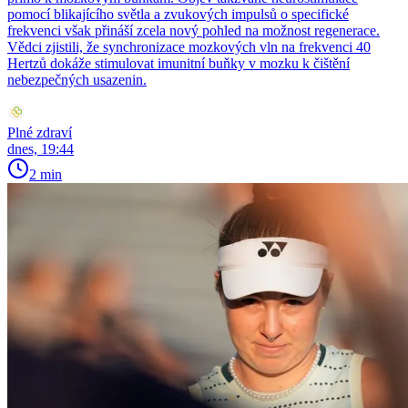
pomocí blikajícího světla a zvukových impulsů o specifické
frekvenci však přináší zcela nový pohled na možnost regenerace.
Vědci zjistili, že synchronizace mozkových vln na frekvenci 40
Hertzů dokáže stimulovat imunitní buňky v mozku k čištění
nebezpečných usazenin.
Plné zdraví
dnes, 19:44
2 min