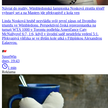
Návrat do reality. Wimbledonská šampionka Nosková ztratila téměř
vyhraný set a na Masters jde překvapivě z kola ven
Linda Nosková hrubě nezvládla svůj první zápas od životního
triumfu ve Wimbledonu. Perspektivní česká reprezentantka na
turnaji WTA 1000 v Torontu podlehla Američance Caty
McNallyové 6:7, 1:6, když v úvodní sadě neudržela vedení 5:1.
Překvapivá vítězka se ve třetím kole utká s Filipínkou Alexandrou
Ealaovou.
SportWin
dnes, 19:43
1 min
Reklama