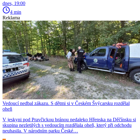
dnes, 19:00
4 min
Reklama
Vedoucí nedbal zákazu. S dětmi si v Českém Švýcarsku rozdělal
oheň
V jeskyni pod Pravčickou bránou nedaleko Hřenska na Děčínsku si
skupina nezletilých s vedoucím rozdělala oheň, který při odchodu
neuhasila. V národním parku České…