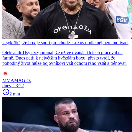
Usyk říká, že box je sport pro chudé. Luxus podle něj bere motivaci
Oleksandr Usyk vzpomínal, že už ve dvanácti letech pracoval na
farmě. Dnes patří k největším hvězdám boxu, přesto tvrdí, že
pohodlný život může bojovníkovi vzít ochotu ráno vstát a trénovat.
MMAMAG.cz
dnes, 23:22
2 min