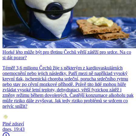
Horké léto může být pro třetinu Čechů větší zátěží pro srdce. Na co
si dát pozor?
Téměř 3,6 milionu Čechů žije s některým z kardiovaskulárních
onemocnění nebo jejich následky. Patří mezi ně například vysoký
krevní tlak, ischemická choroba srdeční, porucha srdečního rytmu
nebo stav po cévní mozkové příhodě. Právě tito lidé mohou hůře
zvládat vysoké letní teploty, dehydrataci, větší fyzickou zátěž i
změny režimu během dovolených. Častější konzumace alkoholu pak
může riziko dále zvyšovat. Jak tedy riziko problémů se srdcem co
nejvíc snížit?
Plné zdraví
dnes, 19:43