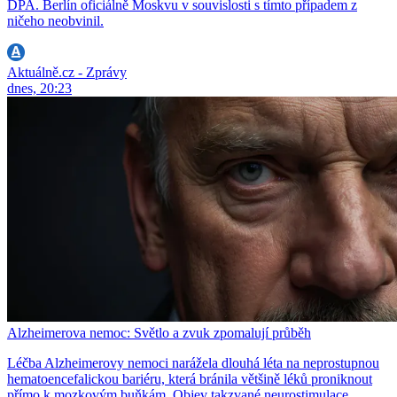
DPA. Berlín oficiálně Moskvu v souvislosti s tímto případem z
ničeho neobvinil.
Aktuálně.cz - Zprávy
dnes, 20:23
Alzheimerova nemoc: Světlo a zvuk zpomalují průběh
Léčba Alzheimerovy nemoci narážela dlouhá léta na neprostupnou
hematoencefalickou bariéru, která bránila většině léků proniknout
přímo k mozkovým buňkám. Objev takzvané neurostimulace