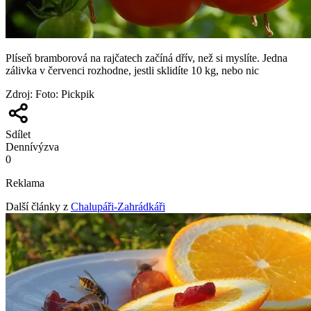
Plíseň bramborová na rajčatech začíná dřív, než si myslíte. Jedna
zálivka v červenci rozhodne, jestli sklidíte 10 kg, nebo nic
Zdroj
:
Foto: Pickpik
Sdílet
Denní
výzva
0
Reklama
Další články z
Chalupáři-Zahrádkáři