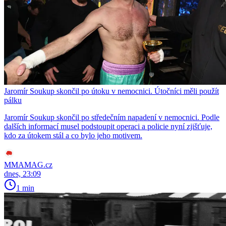
Jaromír Soukup skončil po útoku v nemocnici. Útočníci měli použít
pálku
Jaromír Soukup skončil po středečním napadení v nemocnici. Podle
dalších informací musel podstoupit operaci a policie nyní zjišťuje,
kdo za útokem stál a co bylo jeho motivem.
MMAMAG.cz
dnes, 23:09
1 min