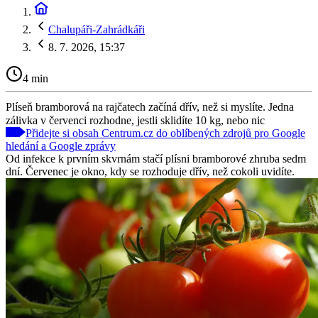
Chalupáři-Zahrádkáři
8. 7. 2026, 15:37
4 min
Plíseň bramborová na rajčatech začíná dřív, než si myslíte. Jedna
zálivka v červenci rozhodne, jestli sklidíte 10 kg, nebo nic
Přidejte si obsah Centrum.cz do oblíbených zdrojů pro Google
hledání a Google zprávy
Od infekce k prvním skvrnám stačí plísni bramborové zhruba sedm
dní. Červenec je okno, kdy se rozhoduje dřív, než cokoli uvidíte.