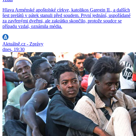
Hlava Arménské apoštolské církve, katolikos Garegin II., a dalších
šest prelátů v pátek stanuli před soudem. První jednání, uspořádané
za zavřenými dveřmi, ale zakrátko skončilo, protože soudce se
případu vzdal, oznámila média.
Aktuálně.cz - Zprávy
dnes, 19:30