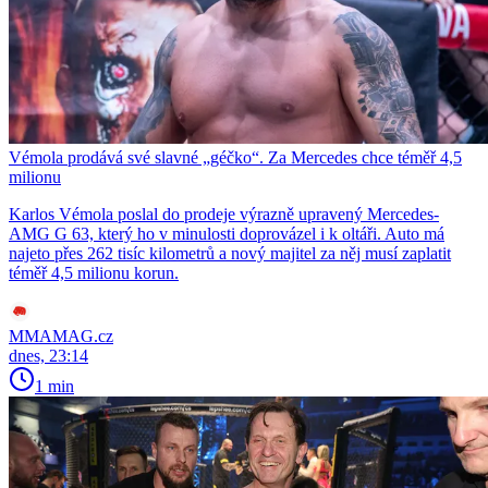
Vémola prodává své slavné „géčko“. Za Mercedes chce téměř 4,5
milionu
Karlos Vémola poslal do prodeje výrazně upravený Mercedes-
AMG G 63, který ho v minulosti doprovázel i k oltáři. Auto má
najeto přes 262 tisíc kilometrů a nový majitel za něj musí zaplatit
téměř 4,5 milionu korun.
MMAMAG.cz
dnes, 23:14
1 min