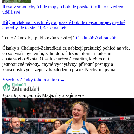
Réva v srpnu chytá bílé mapy a bobule praskají. Vlhko s vedrem
udělá své
Bílý povlak na listech révy a prasklé bobule nejsou projevy jedné
choroby. Je to signál, že se na keři...
Tento článek byl publikován ze zdrojů
Chalupáři-Zahrádkáři
Články z Chalupari-Zahradkari.cz nabízejí praktický pohled na vše,
co souvisí s bydlením, zahradou, údržbou domu i radostmi
chatařského života. Obsah je určen čtenářům, kteří ocení
jednoduché návody, chytré vychytávky, přírodní postupy a
zkušenosti vycházející z každodenní praxe. Nechybí tipy na...
Všechny články tohoto autora →
Vybrali jsme pro vás
Magazíny a zajímavosti