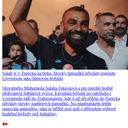
Salah je v Turecku za boha. Stovky fanoušků přivítaly legendu
Liverpoolu jako filmovou hvězdu
Slovutného Mohameda Salaha čeká nová a pro mnohé hodně
překvapivá fotbalová výzva. Egyptská hvězda po odchodu z
Liverpoolu míří do Trabzonsporu, kde ji už při příletu do Turecka
přivítaly stovky nadšených fanoušků. Na istanbulském letišti
panovala atmosféra, jaká se běžně pojí spíš s příjezdem světové
hudební hvězdy než fotbalisty.