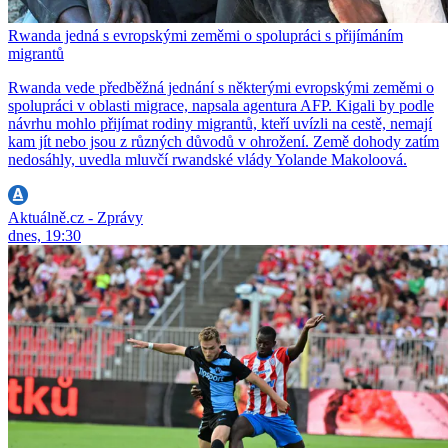
Rwanda jedná s evropskými zeměmi o spolupráci s přijímáním
migrantů
Rwanda vede předběžná jednání s některými evropskými zeměmi o
spolupráci v oblasti migrace, napsala agentura AFP. Kigali by podle
návrhu mohlo přijímat rodiny migrantů, kteří uvízli na cestě, nemají
kam jít nebo jsou z různých důvodů v ohrožení. Země dohody zatím
nedosáhly, uvedla mluvčí rwandské vlády Yolande Makoloová.
Aktuálně.cz - Zprávy
dnes, 19:30