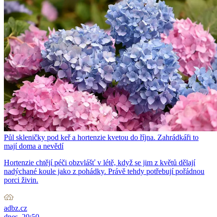
Půl skleničky pod keř a hortenzie kvetou do října. Zahrádkáři to
mají doma a nevědí
Hortenzie chtějí péči obzvlášť v létě, když se jim z květů dělají
nadýchané koule jako z pohádky. Právě tehdy potřebují pořádnou
porci živin.
adbz.cz
dnes, 20:50