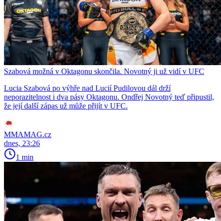
Szabová možná v Oktagonu skončila. Novotný ji už vidí v UFC
Lucia Szabová po výhře nad Lucií Pudilovou dál drží
neporazitelnost i dva pásy Oktagonu. Ondřej Novotný teď připustil,
že její další zápas už může přijít v UFC.
MMAMAG.cz
dnes, 23:26
1 min