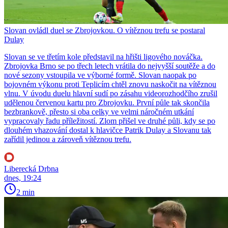
Slovan ovládl duel se Zbrojovkou. O vítěznou trefu se postaral
Dulay
Slovan se ve třetím kole představil na hřišti ligového nováčka.
Zbrojovka Brno se po třech letech vrátila do nejvyšší soutěže a do
nové sezony vstoupila ve výborné formě. Slovan naopak po
bojovném výkonu proti Teplicím chtěl znovu naskočit na vítěznou
vlnu. V úvodu duelu hlavní sudí po zásahu videorozhodčího zrušil
udělenou červenou kartu pro Zbrojovku. První půle tak skončila
bezbrankově, přesto si oba celky ve velmi náročném utkání
vypracovaly řadu příležitostí. Zlom přišel ve druhé půli, kdy se po
dlouhém vhazování dostal k hlavičce Patrik Dulay a Slovanu tak
zařídil jedinou a zároveň vítěznou trefu.
Liberecká Drbna
dnes, 19:24
2 min