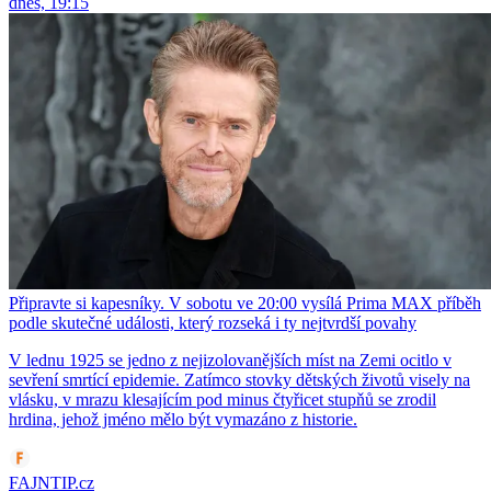
dnes, 19:15
Připravte si kapesníky. V sobotu ve 20:00 vysílá Prima MAX příběh
podle skutečné události, který rozseká i ty nejtvrdší povahy
V lednu 1925 se jedno z nejizolovanějších míst na Zemi ocitlo v
sevření smrtící epidemie. Zatímco stovky dětských životů visely na
vlásku, v mrazu klesajícím pod minus čtyřicet stupňů se zrodil
hrdina, jehož jméno mělo být vymazáno z historie.
FAJNTIP.cz