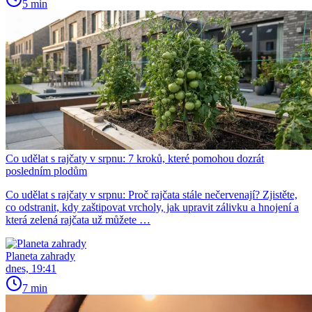
5 min
Co udělat s rajčaty v srpnu: 7 kroků, které pomohou dozrát
posledním plodům
Co udělat s rajčaty v srpnu: Proč rajčata stále nečervenají? Zjistěte,
co odstranit, kdy zaštipovat vrcholy, jak upravit zálivku a hnojení a
která zelená rajčata už můžete …
Planeta zahrady
dnes, 19:41
7 min