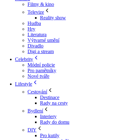
Filmy & kino
Televize
Reality show
Hudba
Hry
Literatura
Výtvarné umění
Divadlo
Digi a stream
Celebrity
Módní policie
Pro pamětníky
Nové tváře
Lifestyle
Cestování
Destinace
Rady na cesty
Bydlení
Interiery
Rady do domu
DIY
Pro kutily