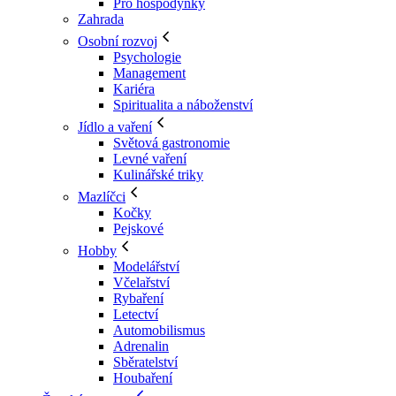
Pro hospodyňky
Zahrada
Osobní rozvoj
Psychologie
Management
Kariéra
Spiritualita a náboženství
Jídlo a vaření
Světová gastronomie
Levné vaření
Kulinářské triky
Mazlíčci
Kočky
Pejskové
Hobby
Modelářství
Včelařství
Rybaření
Letectví
Automobilismus
Adrenalin
Sběratelství
Houbaření