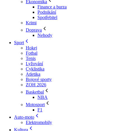
Ekonomika
Finance a burza
Podnikání
Spotřebitel
Krimi
Doprava
Nehody
Sport
Hokej
Fotbal
Tenis
Lyžování
Cyklistika
Atletika
Bojové sporty
ZOH 2026
Basketbal
NBA
Motosport
F1
Auto-moto
Elektromobily
Kultura