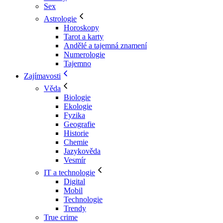
Sex
Astrologie
Horoskopy
Tarot a karty
Andělé a tajemná znamení
Numerologie
Tajemno
Zajímavosti
Věda
Biologie
Ekologie
Fyzika
Geografie
Historie
Chemie
Jazykověda
Vesmír
IT a technologie
Digital
Mobil
Technologie
Trendy
True crime