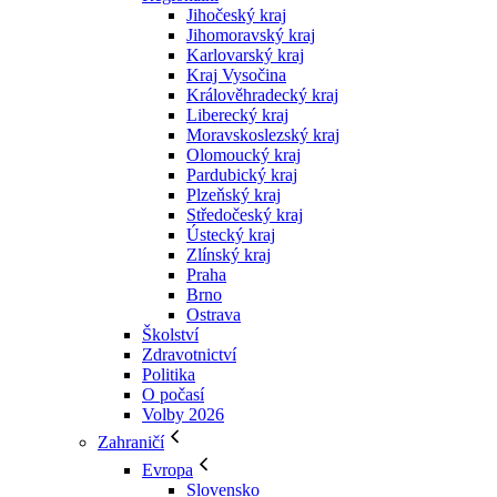
Jihočeský kraj
Jihomoravský kraj
Karlovarský kraj
Kraj Vysočina
Králověhradecký kraj
Liberecký kraj
Moravskoslezský kraj
Olomoucký kraj
Pardubický kraj
Plzeňský kraj
Středočeský kraj
Ústecký kraj
Zlínský kraj
Praha
Brno
Ostrava
Školství
Zdravotnictví
Politika
O počasí
Volby 2026
Zahraničí
Evropa
Slovensko