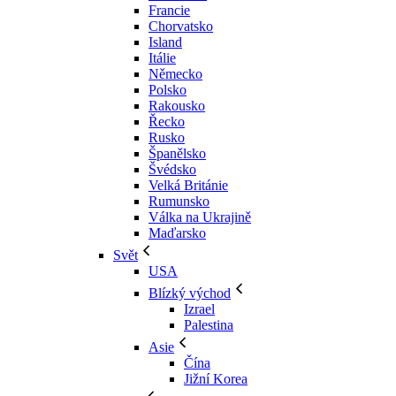
Francie
Chorvatsko
Island
Itálie
Německo
Polsko
Rakousko
Řecko
Rusko
Španělsko
Švédsko
Velká Británie
Rumunsko
Válka na Ukrajině
Maďarsko
Svět
USA
Blízký východ
Izrael
Palestina
Asie
Čína
Jižní Korea