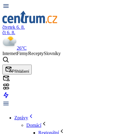
čtvrtek 6. 8.
čt 6. 8.
26°C
Internet
Firmy
Recepty
Slovníky
Přihlášení
Zprávy
Domácí
Regionální