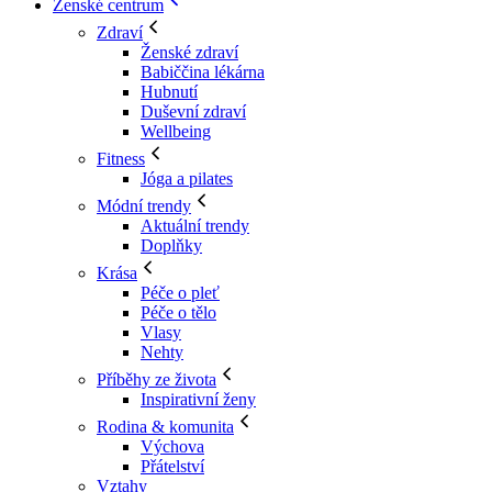
Ženské centrum
Zdraví
Ženské zdraví
Babiččina lékárna
Hubnutí
Duševní zdraví
Wellbeing
Fitness
Jóga a pilates
Módní trendy
Aktuální trendy
Doplňky
Krása
Péče o pleť
Péče o tělo
Vlasy
Nehty
Příběhy ze života
Inspirativní ženy
Rodina & komunita
Výchova
Přátelství
Vztahy