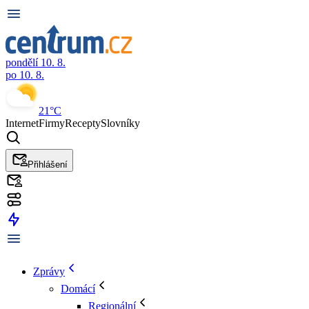
pondělí 10. 8.
po 10. 8.
21°C
Internet
Firmy
Recepty
Slovníky
Přihlášení
Zprávy
Domácí
Regionální