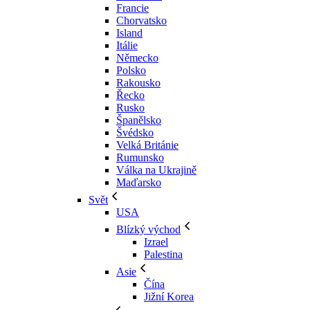
Francie
Chorvatsko
Island
Itálie
Německo
Polsko
Rakousko
Řecko
Rusko
Španělsko
Švédsko
Velká Británie
Rumunsko
Válka na Ukrajině
Maďarsko
Svět
USA
Blízký východ
Izrael
Palestina
Asie
Čína
Jižní Korea