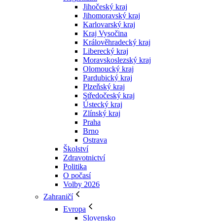
Jihočeský kraj
Jihomoravský kraj
Karlovarský kraj
Kraj Vysočina
Králověhradecký kraj
Liberecký kraj
Moravskoslezský kraj
Olomoucký kraj
Pardubický kraj
Plzeňský kraj
Středočeský kraj
Ústecký kraj
Zlínský kraj
Praha
Brno
Ostrava
Školství
Zdravotnictví
Politika
O počasí
Volby 2026
Zahraničí
Evropa
Slovensko