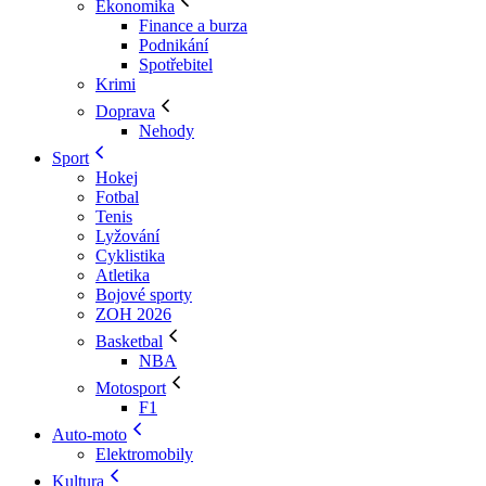
Ekonomika
Finance a burza
Podnikání
Spotřebitel
Krimi
Doprava
Nehody
Sport
Hokej
Fotbal
Tenis
Lyžování
Cyklistika
Atletika
Bojové sporty
ZOH 2026
Basketbal
NBA
Motosport
F1
Auto-moto
Elektromobily
Kultura