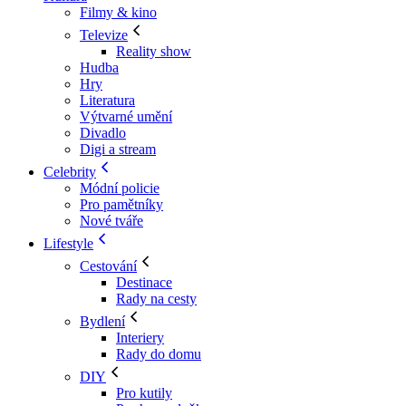
Filmy & kino
Televize
Reality show
Hudba
Hry
Literatura
Výtvarné umění
Divadlo
Digi a stream
Celebrity
Módní policie
Pro pamětníky
Nové tváře
Lifestyle
Cestování
Destinace
Rady na cesty
Bydlení
Interiery
Rady do domu
DIY
Pro kutily