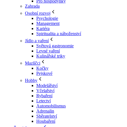
Pro hospodyňky
Zahrada
Osobní rozvoj
Psychologie
Management
Kariéra
Spiritualita a náboženství
Jídlo a vaření
Světová gastronomie
Levné vaření
Kulinářské triky
Mazlíčci
Kočky
Pejskové
Hobby
Modelářství
Včelařství
Rybaření
Letectví
Automobilismus
Adrenalin
Sběratelství
Houbaření