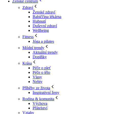
Ženské centrum
Zdraví
Ženské zdraví
Babiččina lékárna
Hubnutí
Duševní zdraví
Wellbeing
Fitness
Jóga a pilates
Módní trendy
Aktuální trendy
Doplňky
Krása
Péče o pleť
Péče o tělo
Vlasy
Nehty
Příběhy ze života
Inspirativní ženy
Rodina & komunita
Výchova
Přátelství
Vztahy