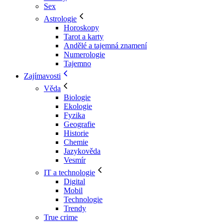
Sex
Astrologie
Horoskopy
Tarot a karty
Andělé a tajemná znamení
Numerologie
Tajemno
Zajímavosti
Věda
Biologie
Ekologie
Fyzika
Geografie
Historie
Chemie
Jazykověda
Vesmír
IT a technologie
Digital
Mobil
Technologie
Trendy
True crime