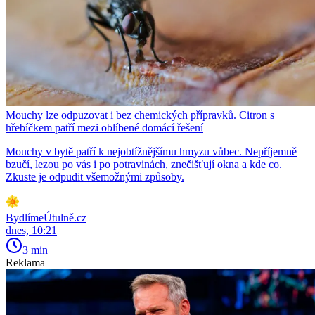
Mouchy lze odpuzovat i bez chemických přípravků. Citron s
hřebíčkem patří mezi oblíbené domácí řešení
Mouchy v bytě patří k nejobtížnějšímu hmyzu vůbec. Nepříjemně
bzučí, lezou po vás i po potravinách, znečišťují okna a kde co.
Zkuste je odpudit všemožnými způsoby.
BydlímeÚtulně.cz
dnes, 10:21
3 min
Reklama