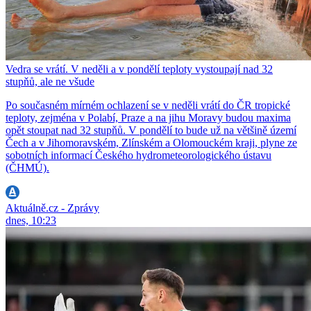
Vedra se vrátí. V neděli a v pondělí teploty vystoupají nad 32
stupňů, ale ne všude
Po současném mírném ochlazení se v neděli vrátí do ČR tropické
teploty, zejména v Polabí, Praze a na jihu Moravy budou maxima
opět stoupat nad 32 stupňů. V pondělí to bude už na většině území
Čech a v Jihomoravském, Zlínském a Olomouckém kraji, plyne ze
sobotních informací Českého hydrometeorologického ústavu
(ČHMÚ).
Aktuálně.cz - Zprávy
dnes, 10:23