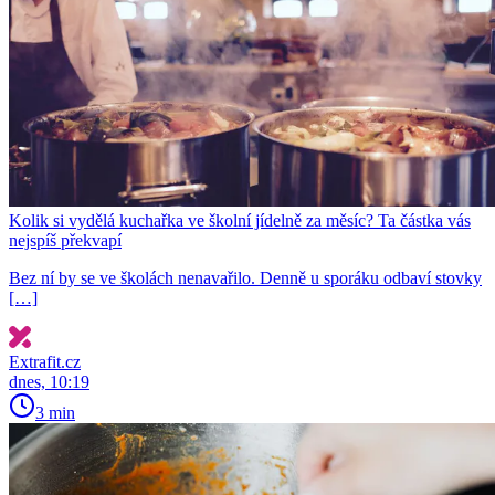
Kolik si vydělá kuchařka ve školní jídelně za měsíc? Ta částka vás
nejspíš překvapí
Bez ní by se ve školách nenavařilo. Denně u sporáku odbaví stovky
[…]
Extrafit.cz
dnes, 10:19
3 min