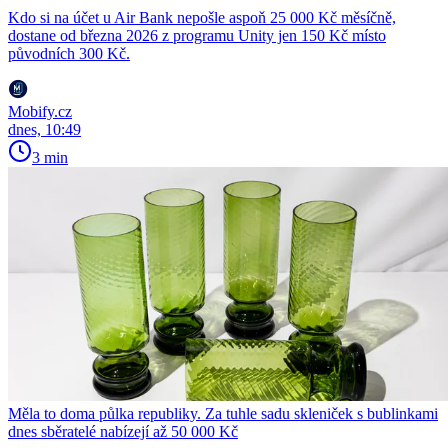
Kdo si na účet u Air Bank nepošle aspoň 25 000 Kč měsíčně,
dostane od března 2026 z programu Unity jen 150 Kč místo
původních 300 Kč.
Mobify.cz
dnes, 10:49
3 min
Měla to doma půlka republiky. Za tuhle sadu skleniček s bublinkami
dnes sběratelé nabízejí až 50 000 Kč