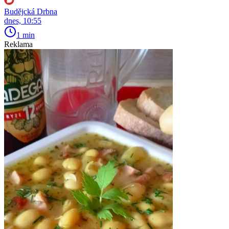
Budějcká Drbna
dnes, 10:55
1 min
Reklama