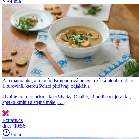
4 min
Ani majoránka, ani kmín. Bramborová polévka získá hloubku díky
1 surovině, kterou Poláci přidávají odjakživa
Uvaříte bramboračku jako vždycky. Osolíte, přihodíte majoránku,
špetku kmínu a stejně máte […]
Extrafit.cz
dnes, 10:56
3 min