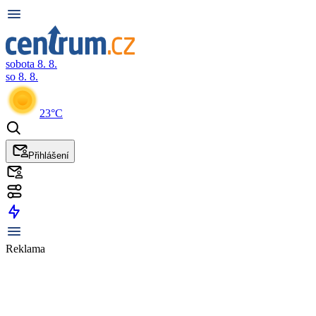
sobota 8. 8.
so 8. 8.
23°C
Přihlášení
Reklama