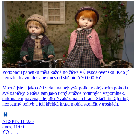
Podobnou panenku měla každá holčička v Československu. Kdo jí
nerozbil hlavu, dostane dnes od sběratelů 30 000 Kč
Možná jste ji jako děti vídali na nejvyšší polici v obývacím pokoji u
své babičky. Seděla tam jako tichý strážce rodinných vzpomínek,
dokonale upravená, ale přísně zakázaná na hraní. Stačil totiž jediný
neopatrný pohyb a její křehká krása mohla skončit v troskách.
NESPECHEJ.cz
dnes, 11:00