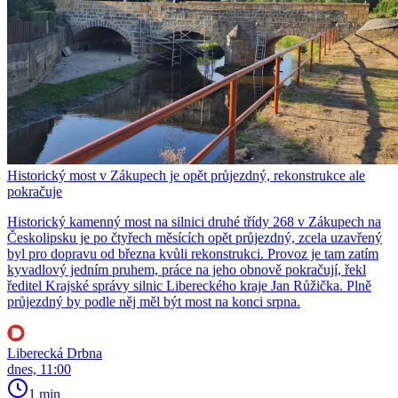
Historický most v Zákupech je opět průjezdný, rekonstrukce ale
pokračuje
Historický kamenný most na silnici druhé třídy 268 v Zákupech na
Českolipsku je po čtyřech měsících opět průjezdný, zcela uzavřený
byl pro dopravu od března kvůli rekonstrukci. Provoz je tam zatím
kyvadlový jedním pruhem, práce na jeho obnově pokračují, řekl
ředitel Krajské správy silnic Libereckého kraje Jan Růžička. Plně
průjezdný by podle něj měl být most na konci srpna.
Liberecká Drbna
dnes, 11:00
1 min