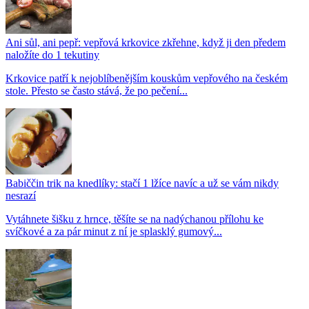
Ani sůl, ani pepř: vepřová krkovice zkřehne, když ji den předem
naložíte do 1 tekutiny
Krkovice patří k nejoblíbenějším kouskům vepřového na českém
stole. Přesto se často stává, že po pečení...
Babiččin trik na knedlíky: stačí 1 lžíce navíc a už se vám nikdy
nesrazí
Vytáhnete šišku z hrnce, těšíte se na nadýchanou přílohu ke
svíčkové a za pár minut z ní je splasklý gumový...