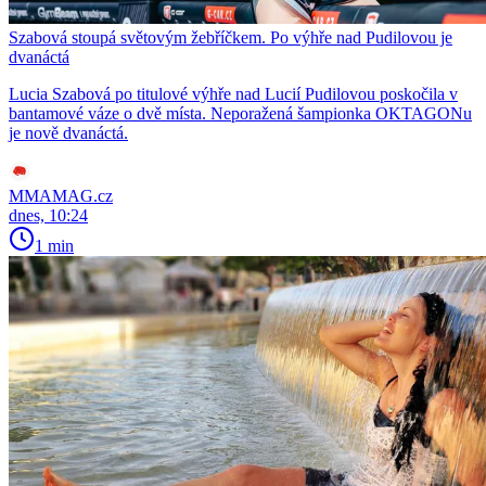
Szabová stoupá světovým žebříčkem. Po výhře nad Pudilovou je
dvanáctá
Lucia Szabová po titulové výhře nad Lucií Pudilovou poskočila v
bantamové váze o dvě místa. Neporažená šampionka OKTAGONu
je nově dvanáctá.
MMAMAG.cz
dnes, 10:24
1 min