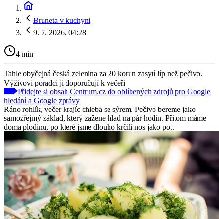
Bruneta v kuchyni
9. 7. 2026, 04:28
4 min
Tahle obyčejná česká zelenina za 20 korun zasytí líp než pečivo.
Výživoví poradci ji doporučují k večeři
Přidejte si obsah Centrum.cz do oblíbených zdrojů pro Google
hledání a Google zprávy
Ráno rohlík, večer krajíc chleba se sýrem. Pečivo bereme jako
samozřejmý základ, který zažene hlad na pár hodin. Přitom máme
doma plodinu, po které jsme dlouho krčili nos jako po...