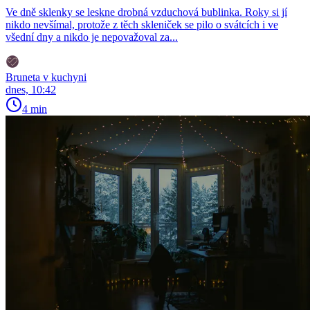
Ve dně sklenky se leskne drobná vzduchová bublinka. Roky si jí
nikdo nevšímal, protože z těch skleniček se pilo o svátcích i ve
všední dny a nikdo je nepovažoval za...
Bruneta v kuchyni
dnes, 10:42
4 min