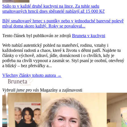
Stálo to v každé druhé kuchyni na lince. Za tuhle sadu
smaltovaných hrnců dnes sběratelé nabízejí až 15 000 Kč
Bílý smaltovaný hrnec s puntíky nebo v jednoduché barevné polevě
míval doma skoro každý. Roky se povaloval...
Tento článek byl publikován ze zdrojů
Bruneta v kuchyni
Web nabízí autentický pohled na mateřství, rodinu, vztahy i
každodenní radosti a chaos, které k životu s dětmi patří. Najdete tu
články o výchově, zdraví, jídle, domácnosti i o chvílích, kdy je
potřeba na chvíli vypnout a zasmát se. Styl psaní je osobní, otevřený
a blízký – bez přetvářky a...
Všechny články tohoto autora →
Vybrali jsme pro vás
Magazíny a zajímavosti