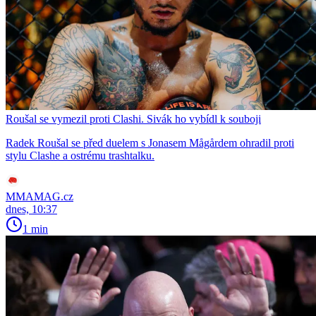
Roušal se vymezil proti Clashi. Sivák ho vybídl k souboji
Radek Roušal se před duelem s Jonasem Mågårdem ohradil proti
stylu Clashe a ostrému trashtalku.
MMAMAG.cz
dnes, 10:37
1 min