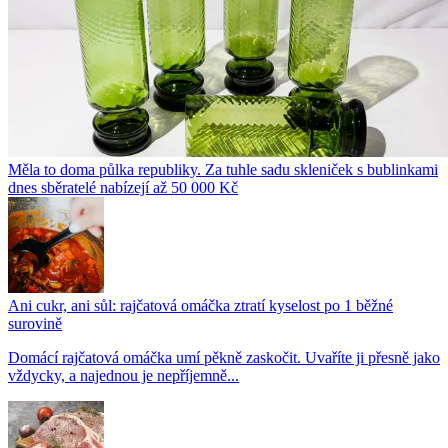
Měla to doma půlka republiky. Za tuhle sadu skleniček s bublinkami
dnes sběratelé nabízejí až 50 000 Kč
Ani cukr, ani sůl: rajčatová omáčka ztratí kyselost po 1 běžné
surovině
Domácí rajčatová omáčka umí pěkně zaskočit. Uvaříte ji přesně jako
vždycky, a najednou je nepříjemně...