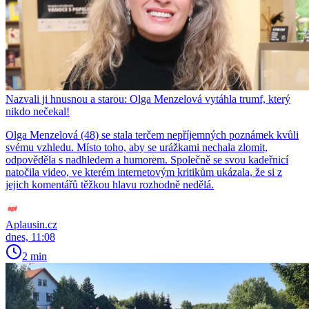
Nazvali ji hnusnou a starou: Olga Menzelová vytáhla trumf, který
nikdo nečekal!
Olga Menzelová (48) se stala terčem nepříjemných poznámek kvůli
svému vzhledu. Místo toho, aby se urážkami nechala zlomit,
odpověděla s nadhledem a humorem. Společně se svou kadeřnicí
natočila video, ve kterém internetovým kritikům ukázala, že si z
jejich komentářů těžkou hlavu rozhodně nedělá.
Aplausin.cz
dnes, 11:08
2 min