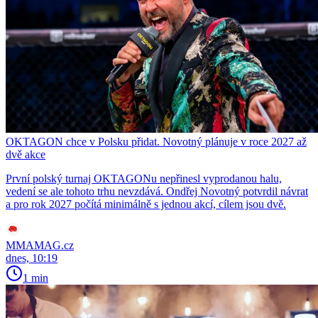
OKTAGON chce v Polsku přidat. Novotný plánuje v roce 2027 až
dvě akce
První polský turnaj OKTAGONu nepřinesl vyprodanou halu,
vedení se ale tohoto trhu nevzdává. Ondřej Novotný potvrdil návrat
a pro rok 2027 počítá minimálně s jednou akcí, cílem jsou dvě.
MMAMAG.cz
dnes, 10:19
1 min