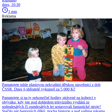
Kapitalio
dnes, 10:30
3 min
Reklama
Pamatujete tuhle plastovou nekvalitní dětskou stavebnici z dob
ČSSR. Dnes ji sběratelé vykupují za 5 000 Kč
Pamatujete si na ty nekonečné hodiny strávené na koberci v
obýváku, kdy jste pod dohledem televizního vysílání ze
sedmdesátých či osmdesátých let sestavovali fantastické stroje?
Stačilo pár barevných dílků, trocha fantazie a pod vašima rukama