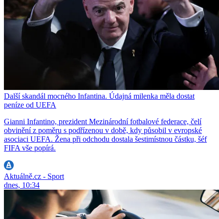
Další skandál mocného Infantina. Údajná milenka měla dostat
peníze od UEFA
Gianni Infantino, prezident Mezinárodní fotbalové federace, čelí
obvinění z poměru s podřízenou v době, kdy působil v evropské
asociaci UEFA. Žena při odchodu dostala šestimístnou částku, šéf
FIFA vše popírá.
Aktuálně.cz - Sport
dnes, 10:34