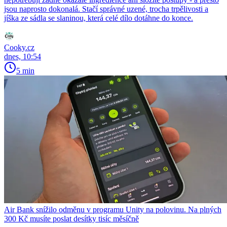
jsou naprosto dokonalá. Stačí správné uzené, trocha trpělivosti a
jíška ze sádla se slaninou, která celé dílo dotáhne do konce.
Cooky.cz
dnes, 10:54
5 min
Air Bank snížilo odměnu v programu Unity na polovinu. Na plných
300 Kč musíte poslat desítky tisíc měsíčně