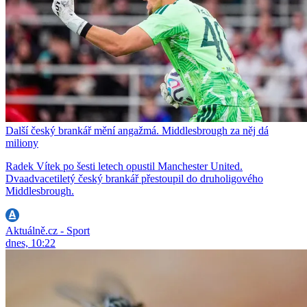
Další český brankář mění angažmá. Middlesbrough za něj dá
miliony
Radek Vítek po šesti letech opustil Manchester United.
Dvaadvacetiletý český brankář přestoupil do druholigového
Middlesbrough.
Aktuálně.cz - Sport
dnes, 10:22