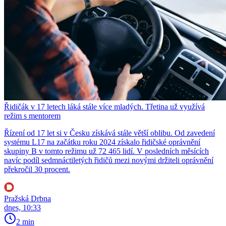
Řidičák v 17 letech láká stále více mladých. Třetina už využívá
režim s mentorem
Řízení od 17 let si v Česku získává stále větší oblibu. Od zavedení
systému L17 na začátku roku 2024 získalo řidičské oprávnění
skupiny B v tomto režimu už 72 465 lidí. V posledních měsících
navíc podíl sedmnáctiletých řidičů mezi novými držiteli oprávnění
překročil 30 procent.
Pražská Drbna
dnes, 10:33
2 min