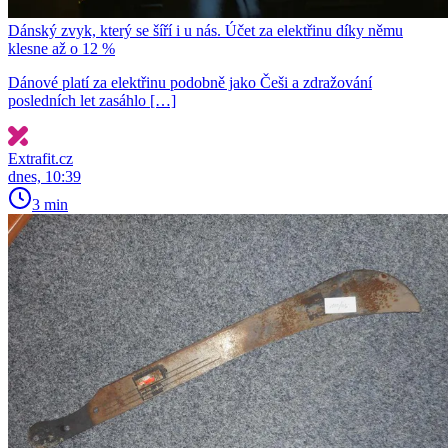
Dánský zvyk, který se šíří i u nás. Účet za elektřinu díky němu
klesne až o 12 %
Dánové platí za elektřinu podobně jako Češi a zdražování
posledních let zasáhlo […]
Extrafit.cz
dnes, 10:39
3 min