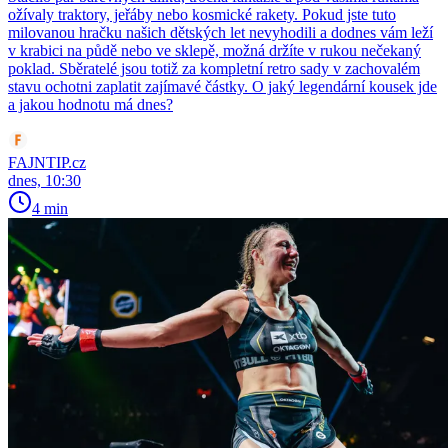
ožívaly traktory, jeřáby nebo kosmické rakety. Pokud jste tuto
milovanou hračku našich dětských let nevyhodili a dodnes vám leží
v krabici na půdě nebo ve sklepě, možná držíte v rukou nečekaný
poklad. Sběratelé jsou totiž za kompletní retro sady v zachovalém
stavu ochotni zaplatit zajímavé částky. O jaký legendární kousek jde
a jakou hodnotu má dnes?
FAJNTIP.cz
dnes, 10:30
4 min