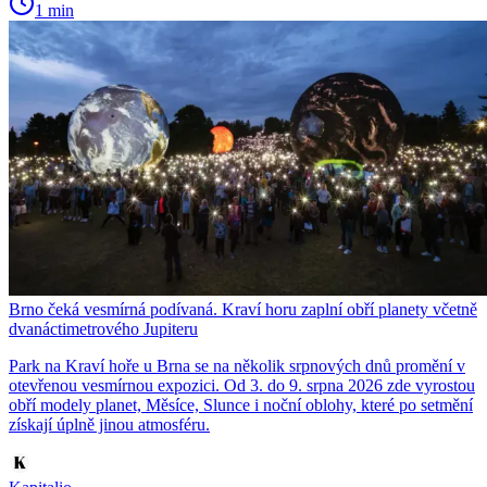
1 min
Brno čeká vesmírná podívaná. Kraví horu zaplní obří planety včetně
dvanáctimetrového Jupiteru
Park na Kraví hoře u Brna se na několik srpnových dnů promění v
otevřenou vesmírnou expozici. Od 3. do 9. srpna 2026 zde vyrostou
obří modely planet, Měsíce, Slunce i noční oblohy, které po setmění
získají úplně jinou atmosféru.