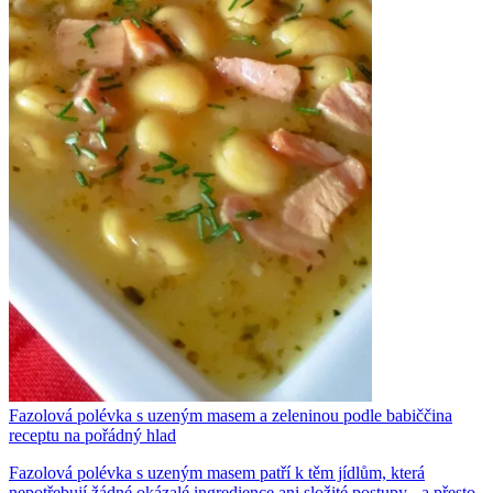
Fazolová polévka s uzeným masem a zeleninou podle babiččina
receptu na pořádný hlad
Fazolová polévka s uzeným masem patří k těm jídlům, která
nepotřebují žádné okázalé ingredience ani složité postupy - a přesto