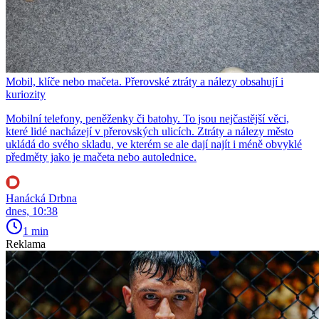
Mobil, klíče nebo mačeta. Přerovské ztráty a nálezy obsahují i
kuriozity
Mobilní telefony, peněženky či batohy. To jsou nejčastější věci,
které lidé nacházejí v přerovských ulicích. Ztráty a nálezy město
ukládá do svého skladu, ve kterém se ale dají najít i méně obvyklé
předměty jako je mačeta nebo autolednice.
Hanácká Drbna
dnes, 10:38
1 min
Reklama