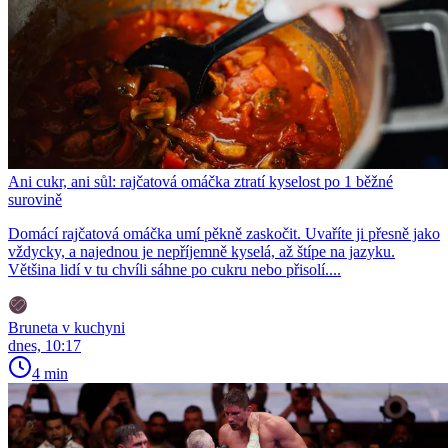
Ani cukr, ani sůl: rajčatová omáčka ztratí kyselost po 1 běžné
surovině
Domácí rajčatová omáčka umí pěkně zaskočit. Uvaříte ji přesně jako
vždycky, a najednou je nepříjemně kyselá, až štípe na jazyku.
Většina lidí v tu chvíli sáhne po cukru nebo přisolí....
Bruneta v kuchyni
dnes, 10:17
4 min