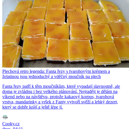
Plechová retro legenda: Fanta řezy s tvarohovým krémem a
želatinou jsou jednoduchý a vděčný moučník na plech
Fanta řezy patří k těm moučníkům, které vypadají slavnostně, ale
doma je zvládnu i bez velkého plánování. Nejraději je dělám na
víkend nebo na návštěvu, protože kakaový korpus, tvarohová
vrstva, mandarinky a vršek z Fanty vytvoří svěží a lehký dezert,
který se dobře krájí a ještě lépe jí.
Cooky.cz
dnes, 04:11