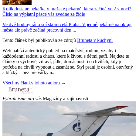
Kolik dostane pekařka v pražské pekárně, která začíná ve 2 v noci?
Číslo na výplatní pásce vás zvedne ze židle
Ve dvě hodiny ráno spí skoro celá Praha. V jedné pekárně na okraji
města ale právě začíná pracovní den....
Tento článek byl publikován ze zdrojů
Bruneta v kuchyni
Web nabízí autentický pohled na mateřství, rodinu, vztahy i
každodenní radosti a chaos, které k životu s dětmi patří. Najdete tu
články o výchově, zdraví, jídle, domácnosti i o chvílích, kdy je
potřeba na chvíli vypnout a zasmát se. Styl psaní je osobní, otevřený
a blízký – bez přetvářky a...
Všechny články tohoto autora →
Vybrali jsme pro vás
Magazíny a zajímavosti