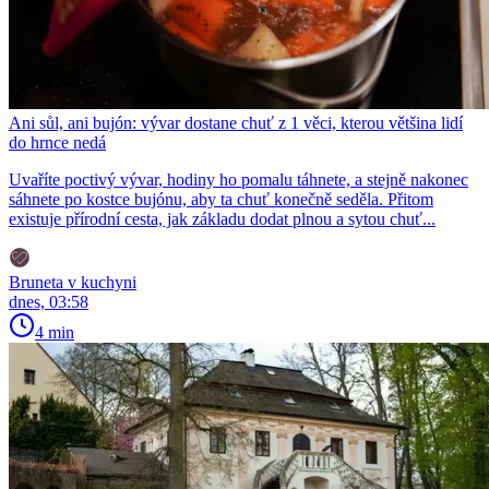
Ani sůl, ani bujón: vývar dostane chuť z 1 věci, kterou většina lidí
do hrnce nedá
Uvaříte poctivý vývar, hodiny ho pomalu táhnete, a stejně nakonec
sáhnete po kostce bujónu, aby ta chuť konečně seděla. Přitom
existuje přírodní cesta, jak základu dodat plnou a sytou chuť...
Bruneta v kuchyni
dnes, 03:58
4 min