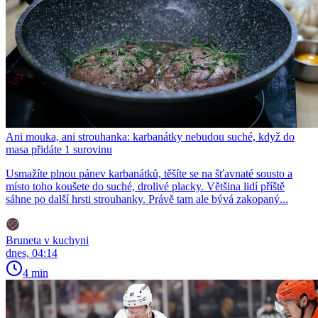
Ani mouka, ani strouhanka: karbanátky nebudou suché, když do
masa přidáte 1 surovinu
Usmažíte plnou pánev karbanátků, těšíte se na šťavnaté sousto a
místo toho koušete do suché, drolivé placky. Většina lidí příště
sáhne po další hrsti strouhanky. Právě tam ale bývá zakopaný...
Bruneta v kuchyni
dnes, 04:14
4 min