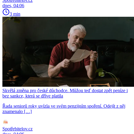
Spotřebitelov.cz
dnes, 04:06
3 min
Skvělá změna pro české důchodce. Můžou teď dostat zpět peníze i
bez sankce, která se dříve platila
Řada seniorů roky uvízla ve svém penzijním spoření. Odejít z něj
znamenalo […]
Spotřebitelov.cz