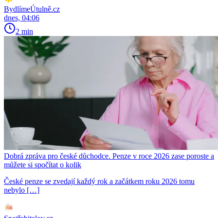
BydlímeÚtulně.cz
dnes, 04:06
2 min
Dobrá zpráva pro české důchodce. Penze v roce 2026 zase poroste a
můžete si spočítat o kolik
České penze se zvedají každý rok a začátkem roku 2026 tomu
nebylo […]