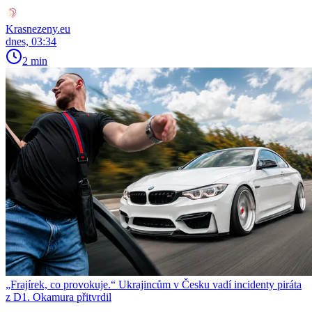
Krasnezeny.eu
dnes, 03:34
2 min
„Frajírek, co provokuje.“ Ukrajincům v Česku vadí incidenty piráta
z D1. Okamura přitvrdil