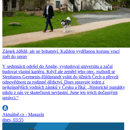
Zámek zdědil, ale ne bohatství. Každou vydělanou korunu vrací
zpět do oprav
V sedmnácti odešel do Anglie, vystudoval univerzitu a začal
budovat vlastní kariéru. Když ale zemřel jeho otec, rozhodl se
Stephanos Germenis-Hildprandt vrátit do jižních Čech a převzít
odpovědnost za rodinné dědictví. Dnes spravuje jeden z
nejkrásnějších vodních zámků v Česku a říká: „Historické památky
nikdo z nás ve skutečnosti nevlastní. Jsme jen jejich dočasnými
správci.“
Aktuálně.cz - Magazín
dnes, 03:55