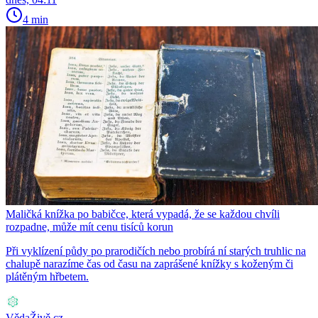
4 min
Maličká knížka po babičce, která vypadá, že se každou chvíli
rozpadne, může mít cenu tisíců korun
Při vyklízení půdy po prarodičích nebo probírá ní starých truhlic na
chalupě narazíme čas od času na zaprášené knížky s koženým či
plátěným hřbetem.
VědaŽivě.cz