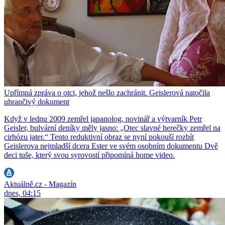
Upřímná zpráva o otci, jehož nešlo zachránit. Geislerová natočila
uhrančivý dokument
Když v lednu 2009 zemřel japanolog, novinář a výtvarník Petr
Geisler, bulvární deníky měly jasno: „Otec slavné herečky zemřel na
cirhózu jater.“ Tento reduktivní obraz se nyní pokouší rozbít
Geislerova nejmladší dcera Ester ve svém osobním dokumentu Dvě
deci tuše, který svou syrovostí připomíná home video.
Aktuálně.cz - Magazín
dnes, 04:15