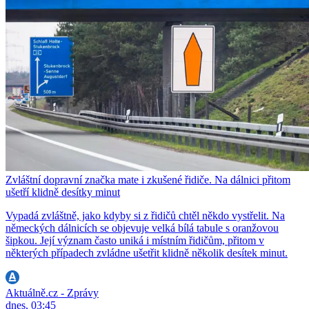
Zvláštní dopravní značka mate i zkušené řidiče. Na dálnici přitom
ušetří klidně desítky minut
Vypadá zvláštně, jako kdyby si z řidičů chtěl někdo vystřelit. Na
německých dálnicích se objevuje velká bílá tabule s oranžovou
šipkou. Její význam často uniká i místním řidičům, přitom v
některých případech zvládne ušetřit klidně několik desítek minut.
Aktuálně.cz - Zprávy
dnes, 03:45