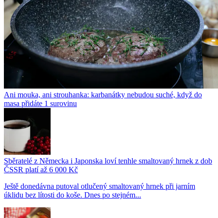
Ani mouka, ani strouhanka: karbanátky nebudou suché, když do
masa přidáte 1 surovinu
Sběratelé z Německa i Japonska loví tenhle smaltovaný hrnek z dob
ČSSR platí až 6 000 Kč
Ještě donedávna putoval otlučený smaltovaný hrnek při jarním
úklidu bez lítosti do koše. Dnes po stejném...