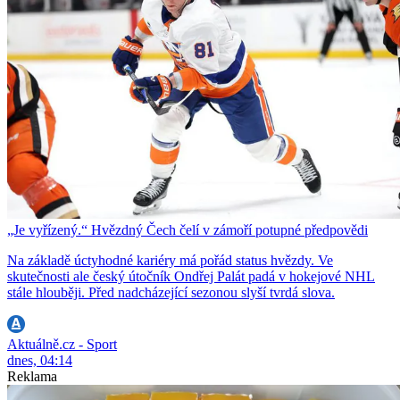
„Je vyřízený.“ Hvězdný Čech čelí v zámoří potupné předpovědi
Na základě úctyhodné kariéry má pořád status hvězdy. Ve
skutečnosti ale český útočník Ondřej Palát padá v hokejové NHL
stále hlouběji. Před nadcházející sezonou slyší tvrdá slova.
Aktuálně.cz - Sport
dnes, 04:14
Reklama