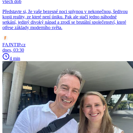
všech dob
Představte si, že vaše bezesné noci splynou v nekonečnou, šedivou
kopii reality, ze které není úniku. Pak ale stačí jedno náhodné
setkání, jediný divoký nápad a zrodí se brutální společenství, které
otřese základy moderního světa.
FAJNTIP.cz
dnes, 03:30
4 min