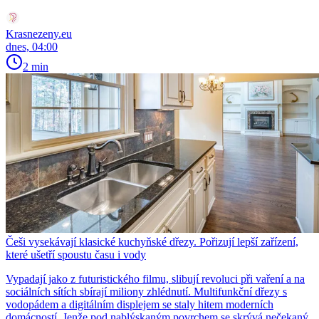
Krasnezeny.eu
dnes, 04:00
2 min
Češi vysekávají klasické kuchyňské dřezy. Pořizují lepší zařízení,
které ušetří spoustu času i vody
Vypadají jako z futuristického filmu, slibují revoluci při vaření a na
sociálních sítích sbírají miliony zhlédnutí. Multifunkční dřezy s
vodopádem a digitálním displejem se staly hitem moderních
domácností. Jenže pod nablýskaným povrchem se skrývá nečekaný