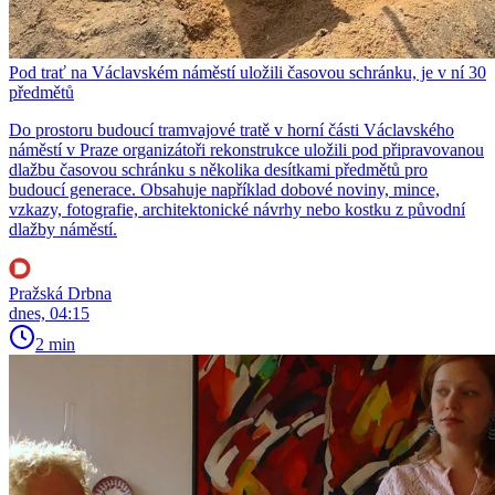
Pod trať na Václavském náměstí uložili časovou schránku, je v ní 30
předmětů
Do prostoru budoucí tramvajové tratě v horní části Václavského
náměstí v Praze organizátoři rekonstrukce uložili pod připravovanou
dlažbu časovou schránku s několika desítkami předmětů pro
budoucí generace. Obsahuje například dobové noviny, mince,
vzkazy, fotografie, architektonické návrhy nebo kostku z původní
dlažby náměstí.
Pražská Drbna
dnes, 04:15
2 min