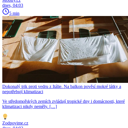
Mobify.cz
dnes, 04:03
5 min
Dokonalý trik proti vedru z Itálie. Na balkon pověsí mokré látky a
nepotřebují klimatizaci
Ve středomořských zemích zvládají tropické dny i domácnosti, které
klimatizaci nikdy neměly. […]
Zodpovime.cz