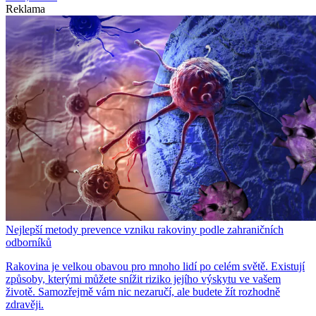
Reklama
Nejlepší metody prevence vzniku rakoviny podle zahraničních
odborníků
Rakovina je velkou obavou pro mnoho lidí po celém světě. Existují
způsoby, kterými můžete snížit riziko jejího výskytu ve vašem
životě. Samozřejmě vám nic nezaručí, ale budete žít rozhodně
zdravěji.