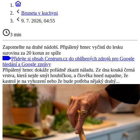
Bruneta v kuchyni
9. 7. 2026, 04:55
3 min
Zapomeňte na drahé nádobí. Připálený hrnec vyčistí do lesku
surovina za 20 korun ze spíže
Přidejte si obsah Centrum.cz do oblíbených zdrojů pro Google
hledání a Google zprávy
Připálený hrnec dokáže pořádně zkazit náladu. Ze dna kouká černá
vrstva, která nejde smýt houbičkou, a člověka hned napadne, že
kastrol je na vyhození nebo že bude potřeba nějaký drahý...