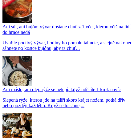
Ani sůl, ani bujón: vývar dostane chuť z 1 věci, kterou většina lidí
do hrnce nedá
Uvaříte poctivý vývar, hodiny ho pomalu táhnete, a stejně nakonec
sáhnete po kostce bujónu, aby ta chuť...
Ani máslo, ani olej: rýže se nelepí, když uděláte 1 krok navíc
Slepená rýže, kterou jde na talíři skoro krájet nožem, potká dřív
nebo později každého. Když se to stane,...