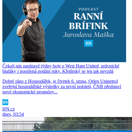
Čekají nás napínavé týdny boje o West Ham United, právnické
blafáky i porušená podání ruky. Křetínský se jen tak nevzdá
Dobré ráno z Hospodářek, je čtvrtek 6. srpna, Orlen Unipetrol
zveřejní hospodářské výsledky za první pololetí, ČNB představí
nové ekonomické prognózy...
HN.cz
dnes, 03:54