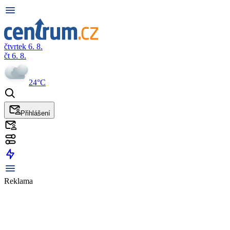
čtvrtek 6. 8.
čt 6. 8.
24°C
Přihlášení
Reklama