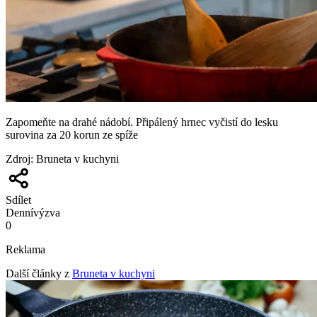
Zapomeňte na drahé nádobí. Připálený hrnec vyčistí do lesku
surovina za 20 korun ze spíže
Zdroj
:
Bruneta v kuchyni
Sdílet
Denní
výzva
0
Reklama
Další články z
Bruneta v kuchyni