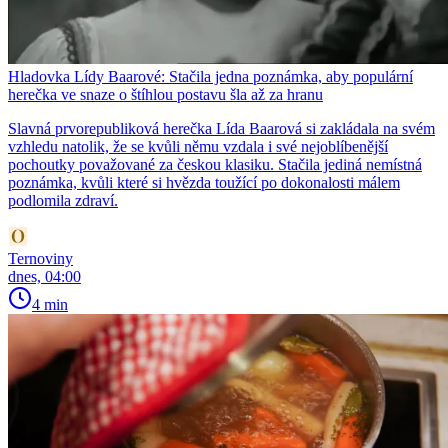
Hladovka Lídy Baarové: Stačila jedna poznámka, aby populární
herečka ve snaze o štíhlou postavu šla až za hranu
Slavná prvorepubliková herečka Lída Baarová si zakládala na svém
vzhledu natolik, že se kvůli němu vzdala i své nejoblíbenější
pochoutky považované za českou klasiku. Stačila jediná nemístná
poznámka, kvůli které si hvězda toužící po dokonalosti málem
podlomila zdraví.
Ternoviny
dnes, 04:00
4 min