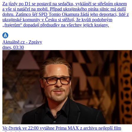
Za jízdy po D1 se postavil na sedačku, vykláněl se střešním oknem
a vše si natáčel na mobil. Případ ukrajinského piráta silnic má další
dohru. Zatímco šéf SPD Tomio Okamura žádá jeho deportaci, lidé z
ukrajinské komunity v Česku si stěžují, že kvůli podobným
„frajerům“ dopadají předsudky na všechny jejich krajany.
Aktuálně.cz - Zprávy
dnes, 03:30
Ve čtvrtek ve 22:00 vytáhne Prima MAX z archivu nejlepší film