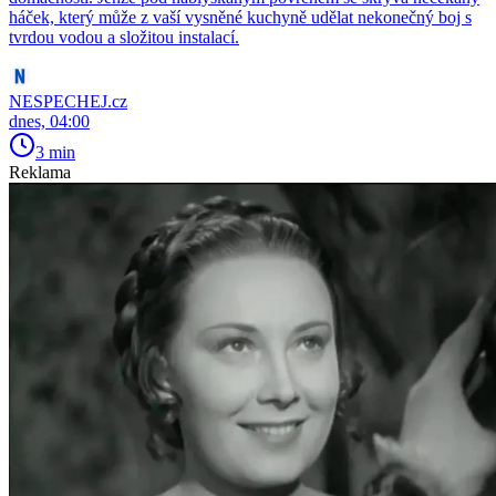
háček, který může z vaší vysněné kuchyně udělat nekonečný boj s
tvrdou vodou a složitou instalací.
NESPECHEJ.cz
dnes, 04:00
3 min
Reklama