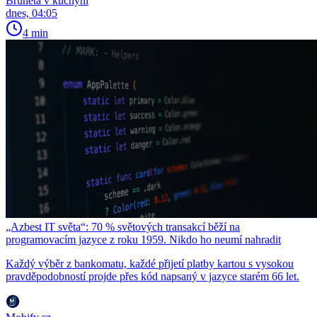
Bruneta v kuchyni
dnes, 04:05
4 min
„Azbest IT světa“: 70 % světových transakcí běží na
programovacím jazyce z roku 1959. Nikdo ho neumí nahradit
Každý výběr z bankomatu, každé přijetí platby kartou s vysokou
pravděpodobností projde přes kód napsaný v jazyce starém 66 let.