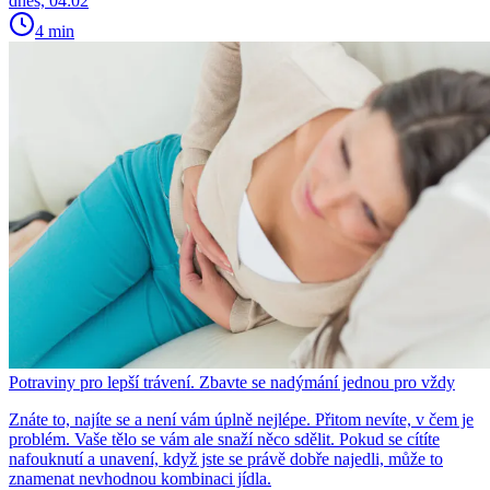
dnes, 04:02
4 min
Potraviny pro lepší trávení. Zbavte se nadýmání jednou pro vždy
Znáte to, najíte se a není vám úplně nejlépe. Přitom nevíte, v čem je
problém. Vaše tělo se vám ale snaží něco sdělit. Pokud se cítíte
nafouknutí a unavení, když jste se právě dobře najedli, může to
znamenat nevhodnou kombinaci jídla.