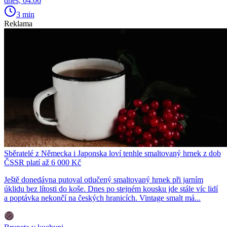
dnes, 04:06
3 min
Reklama
Sběratelé z Německa i Japonska loví tenhle smaltovaný hrnek z dob
ČSSR platí až 6 000 Kč
Ještě donedávna putoval otlučený smaltovaný hrnek při jarním
úklidu bez lítosti do koše. Dnes po stejném kousku jde stále víc lidí
a poptávka nekončí na českých hranicích. Vintage smalt má...