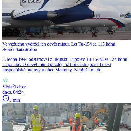
Ve vzduchu vydržel jen devět minut. Let Tu-154 se 115 lidmi
skončil katastrofou
3. ledna 1994 odstartoval z Irkutsku Tupolev Tu-154M se 124 lidmi
na palubě. O devět minut později už hořící stroj padal mezi
hospodářské budovy u obce Mamony. Nepřežil nikdo.
VědaŽivě.cz
dnes, 04:24
3 min