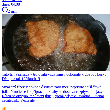
dnes, 04:08
2 min
Tato tajná přísada v trojobalu vždy zajistí dokonale křupavou kůrku.
Dělají to tak i šéfkuchaři
Smažený řízek v dokonalé krustě patří mezi nejoblíbenější česká
jídla. Naučte se ho připravit tak, aby se doslova rozplýval na jazyku.
Řízek se obvykle řadí mezi jídla, jejichž přípravu zvládne i kuchař
začátečník. Vězte ale,...