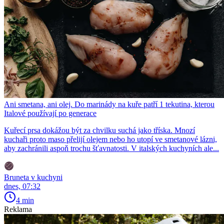
Ani smetana, ani olej. Do marinády na kuře patří 1 tekutina, kterou
Italové používají po generace
Kuřecí prsa dokážou být za chvilku suchá jako tříska. Mnozí
kuchaři proto maso přelijí olejem nebo ho utopí ve smetanové lázni,
aby zachránili aspoň trochu šťavnatosti. V italských kuchyních ale...
Bruneta v kuchyni
dnes, 07:32
4 min
Reklama