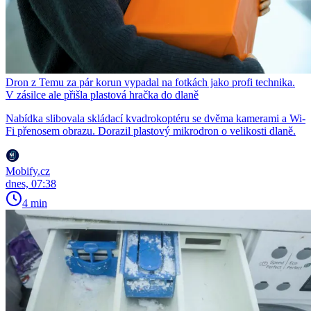
Dron z Temu za pár korun vypadal na fotkách jako profi technika.
V zásilce ale přišla plastová hračka do dlaně
Nabídka slibovala skládací kvadrokoptéru se dvěma kamerami a Wi-
Fi přenosem obrazu. Dorazil plastový mikrodron o velikosti dlaně.
Mobify.cz
dnes, 07:38
4 min