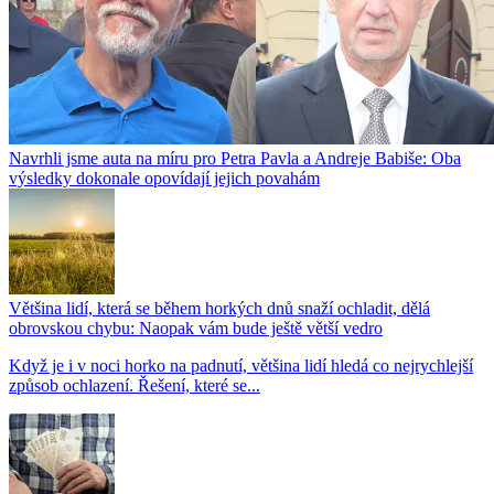
Navrhli jsme auta na míru pro Petra Pavla a Andreje Babiše: Oba
výsledky dokonale opovídají jejich povahám
Většina lidí, která se během horkých dnů snaží ochladit, dělá
obrovskou chybu: Naopak vám bude ještě větší vedro
Když je i v noci horko na padnutí, většina lidí hledá co nejrychlejší
způsob ochlazení. Řešení, které se...