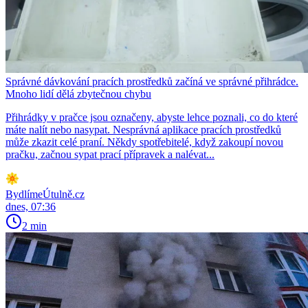
Správné dávkování pracích prostředků začíná ve správné přihrádce.
Mnoho lidí dělá zbytečnou chybu
Přihrádky v pračce jsou označeny, abyste lehce poznali, co do které
máte nalít nebo nasypat. Nesprávná aplikace pracích prostředků
může zkazit celé praní. Někdy spotřebitelé, když zakoupí novou
pračku, začnou sypat prací přípravek a nalévat...
BydlímeÚtulně.cz
dnes, 07:36
2 min