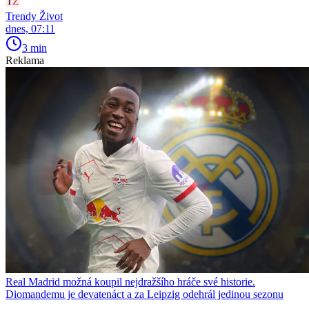
Trendy Život
dnes, 07:11
3 min
Reklama
Real Madrid možná koupil nejdražšího hráče své historie.
Diomandemu je devatenáct a za Leipzig odehrál jedinou sezonu