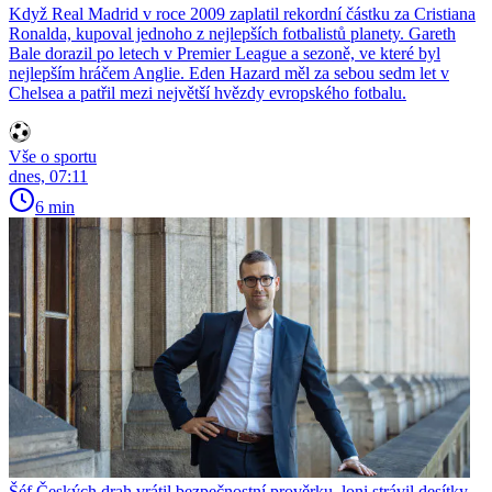
Když Real Madrid v roce 2009 zaplatil rekordní částku za Cristiana
Ronalda, kupoval jednoho z nejlepších fotbalistů planety. Gareth
Bale dorazil po letech v Premier League a sezoně, ve které byl
nejlepším hráčem Anglie. Eden Hazard měl za sebou sedm let v
Chelsea a patřil mezi největší hvězdy evropského fotbalu.
Vše o sportu
dnes, 07:11
6 min
Šéf Českých drah vrátil bezpečnostní prověrku, loni strávil desítky