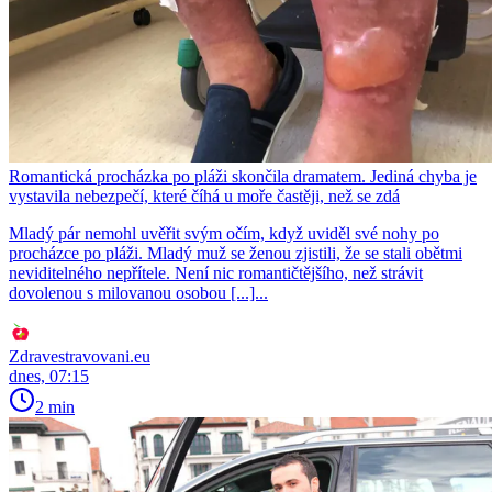
Romantická procházka po pláži skončila dramatem. Jediná chyba je
vystavila nebezpečí, které číhá u moře častěji, než se zdá
Mladý pár nemohl uvěřit svým očím, když uviděl své nohy po
procházce po pláži. Mladý muž se ženou zjistili, že se stali obětmi
neviditelného nepřítele. Není nic romantičtějšího, než strávit
dovolenou s milovanou osobou [...]...
Zdravestravovani.eu
dnes, 07:15
2 min