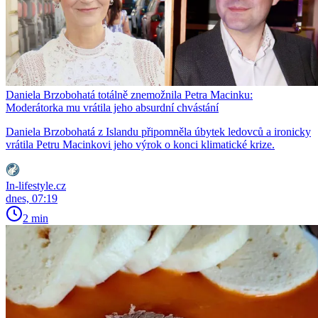
Daniela Brzobohatá totálně znemožnila Petra Macinku:
Moderátorka mu vrátila jeho absurdní chvástání
Daniela Brzobohatá z Islandu připomněla úbytek ledovců a ironicky
vrátila Petru Macinkovi jeho výrok o konci klimatické krize.
In-lifestyle.cz
dnes, 07:19
2 min