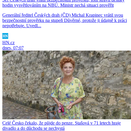
hodin vysvětlováním na NBÚ. Ministr nechá situaci prověřit
Generální ředitel Českých drah (ČD) Michal Krapinec vrátil svou
bezpečnostní prověrku na stupeň Důvěrné, protože ji údajně k práci
nepotřebuje. Uvedl...
HN.cz
dnes, 07:07
Celé Česko čekalo, že půjde do penze. Stašová v 71 letech hraje
divadlo a do důchodu se nechystá