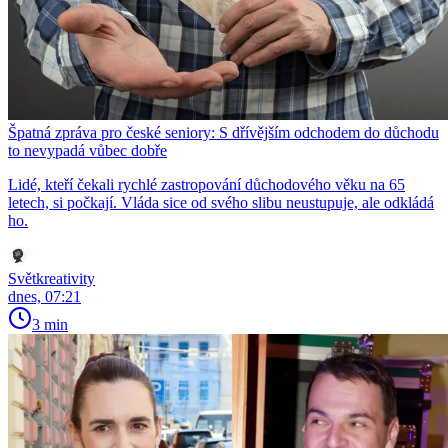
Špatná zpráva pro české seniory: S dřívějším odchodem do důchodu
to nevypadá vůbec dobře
Lidé, kteří čekali rychlé zastropování důchodového věku na 65
letech, si počkají. Vláda sice od svého slibu neustupuje, ale odkládá
ho.
Světkreativity
dnes, 07:21
3 min