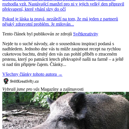
rozhodla vzít. Nastávající manžel pro ni v jejich velký den připravil
překvapení, které vhání slzy do očí
Pokud je láska ta pravá, nezáleží na tom, že má jeden z partnerů
nějaký zdravotní problém. Je milován...
Tento článek byl publikován ze zdrojů
Světkreativity
Nejde tu o suché návody, ale o sousedskou inspiraci podaná s
nadhledem. Jednoho dne vás tu může zaujmout recept na rychlou
cuketovou buchtu, druhý den vás zas pohltí příběh o ztraceném
prstenu, který po patnácti letech překvapivě našli na farmě – a ještě
si nad tím připijete čajem. Články...
Všechny články tohoto autora →
Vybrali jsme pro vás
Magazíny a zajímavosti