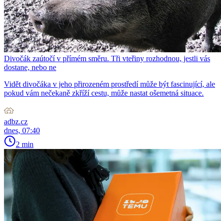
Divočák zaútočí v přímém směru. Tři vteřiny rozhodnou, jestli vás
dostane, nebo ne
Vidět divočáka v jeho přirozeném prostředí může být fascinující, ale
pokud vám nečekaně zkříží cestu, může nastat ošemetná situace.
adbz.cz
dnes, 07:40
2 min