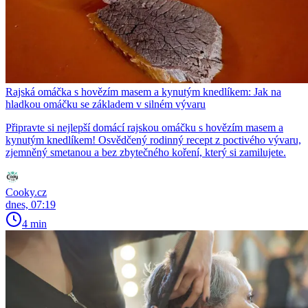
Rajská omáčka s hovězím masem a kynutým knedlíkem: Jak na
hladkou omáčku se základem v silném vývaru
Připravte si nejlepší domácí rajskou omáčku s hovězím masem a
kynutým knedlíkem! Osvědčený rodinný recept z poctivého vývaru,
zjemněný smetanou a bez zbytečného koření, který si zamilujete.
Cooky.cz
dnes, 07:19
4 min