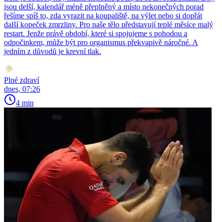
jsou delší, kalendář méně přeplněný a místo nekonečných porad
řešíme spíš to, zda vyrazit na koupaliště, na výlet nebo si dopřát
další kopeček zmrzliny. Pro naše tělo představují teplé měsíce malý
restart. Jenže právě období, které si spojujeme s pohodou a
odpočinkem, může být pro organismus překvapivě náročné. A
jedním z důvodů je krevní tlak.
Plné zdraví
dnes, 07:26
4 min