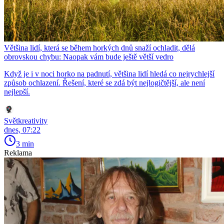
Většina lidí, která se během horkých dnů snaží ochladit, dělá
obrovskou chybu: Naopak vám bude ještě větší vedro
Když je i v noci horko na padnutí, většina lidí hledá co nejrychlejší
způsob ochlazení. Řešení, které se zdá být nejlogičtější, ale není
nejlepší.
Světkreativity
dnes, 07:22
3 min
Reklama