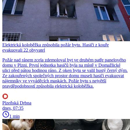
Elektrická koloběžka způsobila požár bytu. Hasiči z kouře
evakuovali 22 obyvatel
Požár nad ránem zcela zdemoloval byt ve druhém patře panelového
domu v Plzni. První jednotka hasičů byla na místě v Domažlické
ulici před pátou hodinou ráno. Z oken bytu se valil hustý černý dým.
Ze zakouřených společných prostor domu museli hasiči evakuovat
nájemníky ve vyváděcích maskách. Požár bytu s největší
pravděpodobností způsobila elektrická koloběžka.
Plzeňská Drbna
dnes, 07:35
1 min