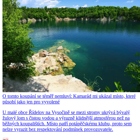
O tomto koupání se téměř nemluví: Kamarád mi ukázal místo, které
působí jako jen pro vyvolené
U malé obce Řídelov na Vysočině se mezi stromy ukrývá bývalý
žulový lom s čistou vodou a výrazně klidnější atmosférou než na
běžných koupalištích. Místo patří potápěčskému klubu, proto sem
nelze vyrazit bez respektování podmínek provozovatele.