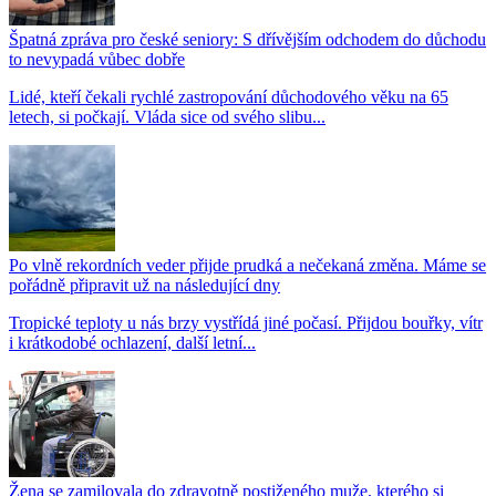
Špatná zpráva pro české seniory: S dřívějším odchodem do důchodu
to nevypadá vůbec dobře
Lidé, kteří čekali rychlé zastropování důchodového věku na 65
letech, si počkají. Vláda sice od svého slibu...
Po vlně rekordních veder přijde prudká a nečekaná změna. Máme se
pořádně připravit už na následující dny
Tropické teploty u nás brzy vystřídá jiné počasí. Přijdou bouřky, vítr
i krátkodobé ochlazení, další letní...
Žena se zamilovala do zdravotně postiženého muže, kterého si