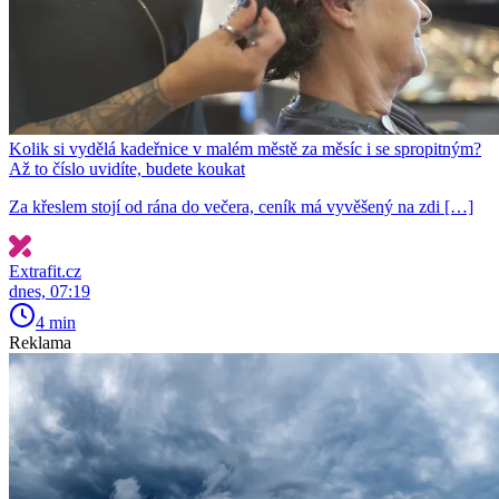
Kolik si vydělá kadeřnice v malém městě za měsíc i se spropitným?
Až to číslo uvidíte, budete koukat
Za křeslem stojí od rána do večera, ceník má vyvěšený na zdi […]
Extrafit.cz
dnes, 07:19
4 min
Reklama