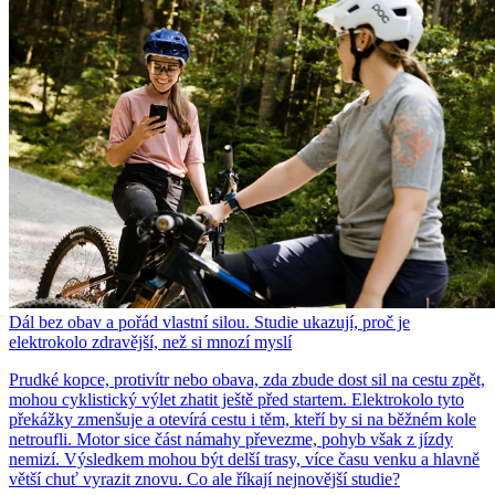
Dál bez obav a pořád vlastní silou. Studie ukazují, proč je
elektrokolo zdravější, než si mnozí myslí
Prudké kopce, protivítr nebo obava, zda zbude dost sil na cestu zpět,
mohou cyklistický výlet zhatit ještě před startem. Elektrokolo tyto
překážky zmenšuje a otevírá cestu i těm, kteří by si na běžném kole
netroufli. Motor sice část námahy převezme, pohyb však z jízdy
nemizí. Výsledkem mohou být delší trasy, více času venku a hlavně
větší chuť vyrazit znovu. Co ale říkají nejnovější studie?