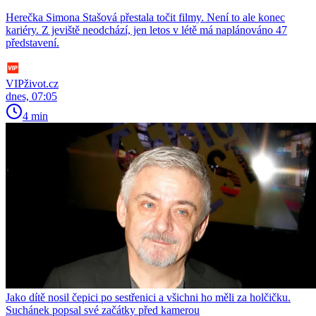
Herečka Simona Stašová přestala točit filmy. Není to ale konec
kariéry. Z jeviště neodchází, jen letos v létě má naplánováno 47
představení.
VIPživot.cz
dnes, 07:05
4 min
Jako dítě nosil čepici po sestřenici a všichni ho měli za holčičku.
Suchánek popsal své začátky před kamerou