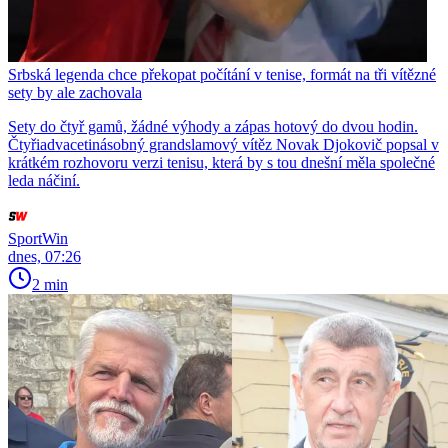
Srbská legenda chce překopat počítání v tenise, formát na tři vítězné
sety by ale zachovala
Sety do čtyř gamů, žádné výhody a zápas hotový do dvou hodin.
Čtyřiadvacetinásobný grandslamový vítěz Novak Djokovič popsal v
krátkém rozhovoru verzi tenisu, která by s tou dnešní měla společné
leda náčiní.
SportWin
dnes, 07:26
2 min