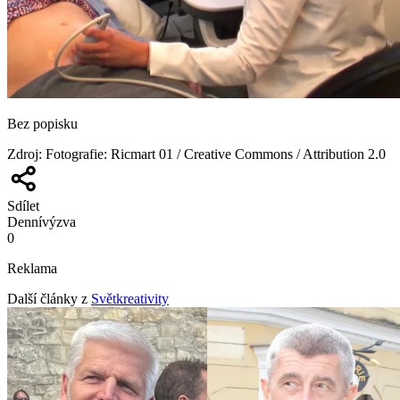
Bez popisku
Zdroj
:
Fotografie: Ricmart 01 / Creative Commons / Attribution 2.0
Sdílet
Denní
výzva
0
Reklama
Další články z
Světkreativity