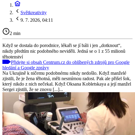
Světkreativity
9. 7. 2026, 04:11
2 min
Když se dostala do porodnice, lékaři se jí báli i jen „dotknout“,
nikdy předtím nic podobného neviděli. Jedná se o 1 z 55 milionů
těhotenství
Přidejte si obsah Centrum.cz do oblíbených zdrojů pro Google
hledání a Google zprávy
Na Ukrajině k ničemu podobnému nikdy nedošlo. Když manželé
zjistili, že je žena těhotná, měli nesmírnou radost. Pak ale přišel šok,
který nikdo z nich nečekal. Když Oksana Kobletskaya a její manžel
Sergei zjistili, že se znovu [...]...