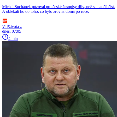
Michal Suchánek pózoval pro české časopisy dřív, než se naučil číst.
A oblékali ho do toho, co bylo zrovna doma po ruce.
VIPživot.cz
dnes, 07:05
4 min