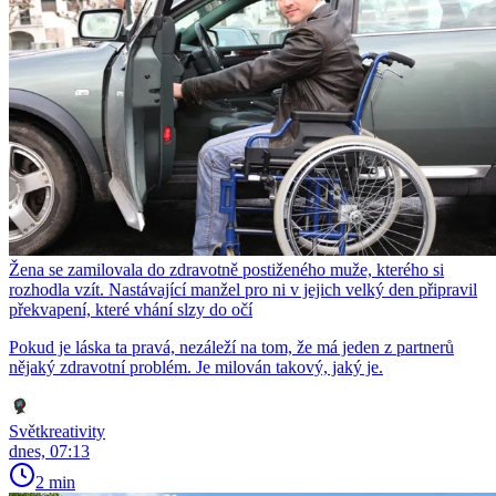
Žena se zamilovala do zdravotně postiženého muže, kterého si
rozhodla vzít. Nastávající manžel pro ni v jejich velký den připravil
překvapení, které vhání slzy do očí
Pokud je láska ta pravá, nezáleží na tom, že má jeden z partnerů
nějaký zdravotní problém. Je milován takový, jaký je.
Světkreativity
dnes, 07:13
2 min