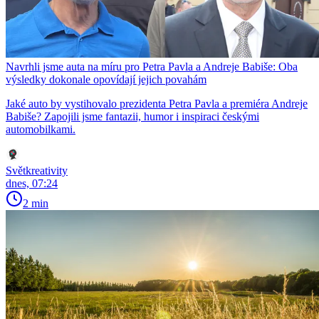
Navrhli jsme auta na míru pro Petra Pavla a Andreje Babiše: Oba
výsledky dokonale opovídají jejich povahám
Jaké auto by vystihovalo prezidenta Petra Pavla a premiéra Andreje
Babiše? Zapojili jsme fantazii, humor i inspiraci českými
automobilkami.
Světkreativity
dnes, 07:24
2 min