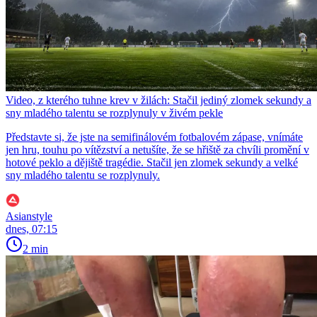
Video, z kterého tuhne krev v žilách: Stačil jediný zlomek sekundy a
sny mladého talentu se rozplynuly v živém pekle
Představte si, že jste na semifinálovém fotbalovém zápase, vnímáte
jen hru, touhu po vítězství a netušíte, že se hřiště za chvíli promění v
hotové peklo a dějiště tragédie. Stačil jen zlomek sekundy a velké
sny mladého talentu se rozplynuly.
Asianstyle
dnes, 07:15
2 min