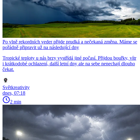
Po vlně rekordních veder přijde prudká a nečekaná změna. Máme se
pořádně připravit už na následující dny
Tropické teploty u nás brzy vystřídá jiné počasí. Přijdou bouřky, vítr
i krátkodobé ochlazení, další letní dny ale na sebe nenechají dlouho
čekat.
Světkreativity
dnes, 07:18
2 min