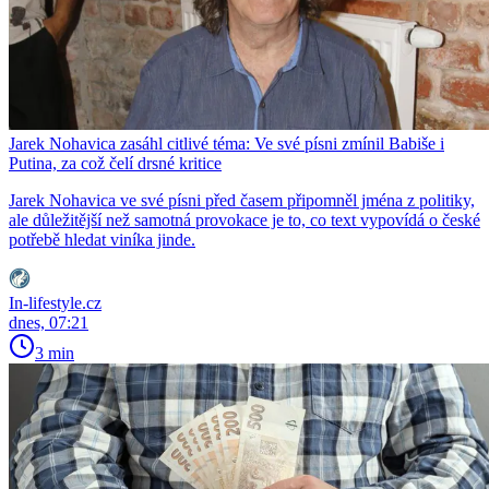
Jarek Nohavica zasáhl citlivé téma: Ve své písni zmínil Babiše i
Putina, za což čelí drsné kritice
Jarek Nohavica ve své písni před časem připomněl jména z politiky,
ale důležitější než samotná provokace je to, co text vypovídá o české
potřebě hledat viníka jinde.
In-lifestyle.cz
dnes, 07:21
3 min