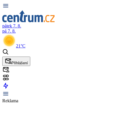
pátek 7. 8.
pá 7. 8.
21°C
Přihlášení
Reklama