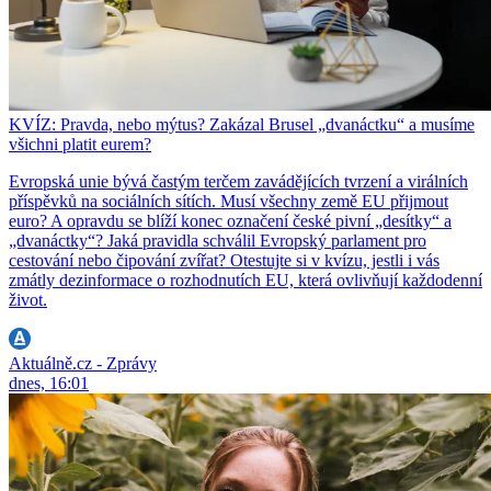
KVÍZ: Pravda, nebo mýtus? Zakázal Brusel „dvanáctku“ a musíme
všichni platit eurem?
Evropská unie bývá častým terčem zavádějících tvrzení a virálních
příspěvků na sociálních sítích. Musí všechny země EU přijmout
euro? A opravdu se blíží konec označení české pivní „desítky“ a
„dvanáctky“? Jaká pravidla schválil Evropský parlament pro
cestování nebo čipování zvířat? Otestujte si v kvízu, jestli i vás
zmátly dezinformace o rozhodnutích EU, která ovlivňují každodenní
život.
Aktuálně.cz - Zprávy
dnes, 16:01