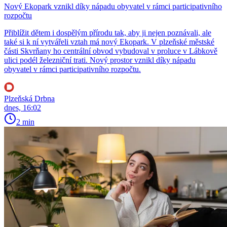
Nový Ekopark vznikl díky nápadu obyvatel v rámci participativního
rozpočtu
Přiblížit dětem i dospělým přírodu tak, aby ji nejen poznávali, ale
také si k ní vytvářeli vztah má nový Ekopark. V plzeňské městské
části Skvrňany ho centrální obvod vybudoval v proluce v Lábkově
ulici podél železniční trati. Nový prostor vznikl díky nápadu
obyvatel v rámci participativního rozpočtu.
Plzeňská Drbna
dnes, 16:02
2 min