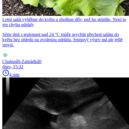
Letní salát vyběhne do květu a zhořkne dřív, než ho sklidíte. Není to
jen chyba odrůdy
Série dnů s teplotami nad 24 °C může urychlit přechod salátu do
květu bez ohledu na zvolenou odrůdu. Srpnový výsev má ale ještě
smysl.
Chalupáři-Zahrádkáři
dnes, 15:32
4 min