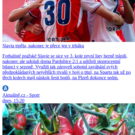
Slavia trpěla, nakonec je přece jen v trháku
Fotbalisté pražské Slavie se sice ve 3. kole první ligy herně trápili,
nakonec ale udolali doma Pardubice 2:1 a udrželi stoprocentní
bilanci v sezoně. Využili tak zároveň sobotní zaváhání svých
předpokládaných největších rivalů v boji o titul, na Spartu tak už po
třech kolech mají náskok šesti bodů, na Plzeň dokonce sedm.
Aktuálně.cz - Sport
dnes, 15:20