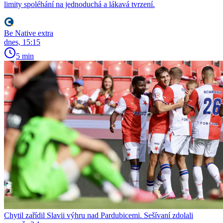
limity spoléhání na jednoduchá a lákavá tvrzení.
Be Native extra
dnes, 15:15
5 min
Chytil zařídil Slavii výhru nad Pardubicemi. Sešívaní zdolali