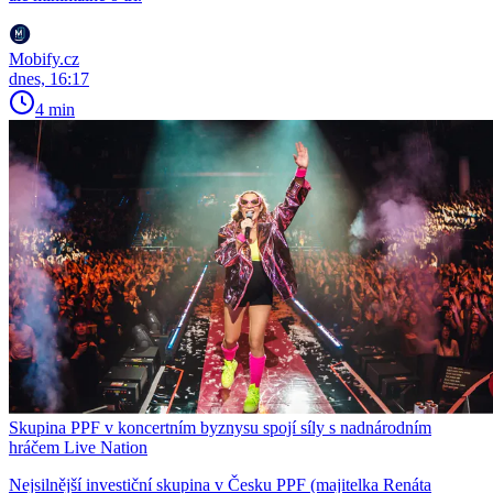
Mobify.cz
dnes, 16:17
4 min
Skupina PPF v koncertním byznysu spojí síly s nadnárodním
hráčem Live Nation
Nejsilnější investiční skupina v Česku PPF (majitelka Renáta