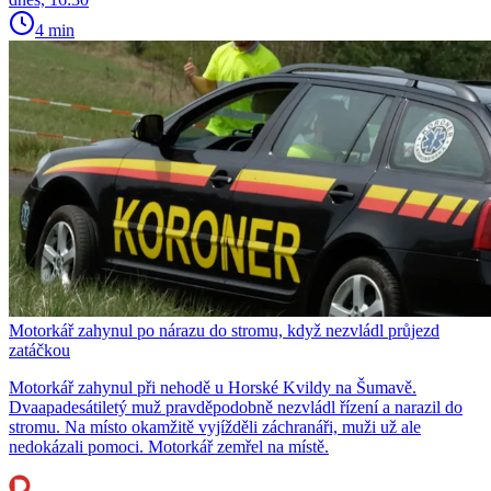
4 min
Motorkář zahynul po nárazu do stromu, když nezvládl průjezd
zatáčkou
Motorkář zahynul při nehodě u Horské Kvildy na Šumavě.
Dvaapadesátiletý muž pravděpodobně nezvládl řízení a narazil do
stromu. Na místo okamžitě vyjížděli záchranáři, muži už ale
nedokázali pomoci. Motorkář zemřel na místě.