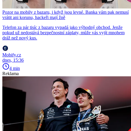
Pozor na mobily z bazaru, i když jsou levné. Banka vám pak nemusí
vrátit ani korunu, hackeři mají žně
Telefon za pár tisíc z bazaru vypadá jako výhodný obchod. Jenže
pokud už nedostává bezpečnostní záplaty, může vás vyjít mnohem
dráž než nový kus.
Mobify.cz
dnes, 15:36
4 min
Reklama