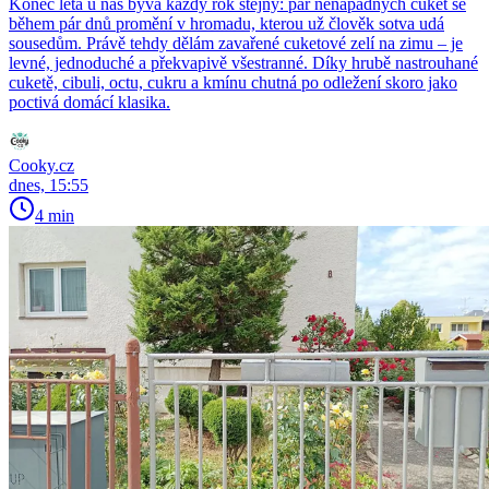
Konec léta u nás bývá každý rok stejný: pár nenápadných cuket se
během pár dnů promění v hromadu, kterou už člověk sotva udá
sousedům. Právě tehdy dělám zavařené cuketové zelí na zimu – je
levné, jednoduché a překvapivě všestranné. Díky hrubě nastrouhané
cuketě, cibuli, octu, cukru a kmínu chutná po odležení skoro jako
poctivá domácí klasika.
Cooky.cz
dnes, 15:55
4 min