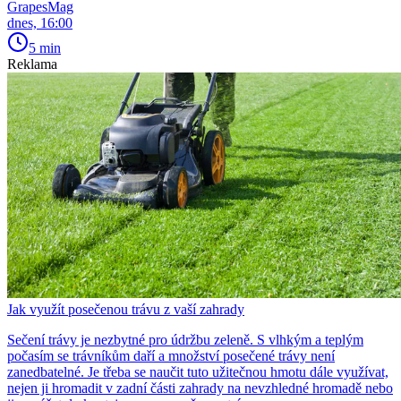
GrapesMag
dnes, 16:00
5 min
Reklama
Jak využít posečenou trávu z vaší zahrady
Sečení trávy je nezbytné pro údržbu zeleně. S vlhkým a teplým
počasím se trávníkům daří a množství posečené trávy není
zanedbatelné. Je třeba se naučit tuto užitečnou hmotu dále využívat,
nejen ji hromadit v zadní části zahrady na nevzhledné hromadě nebo