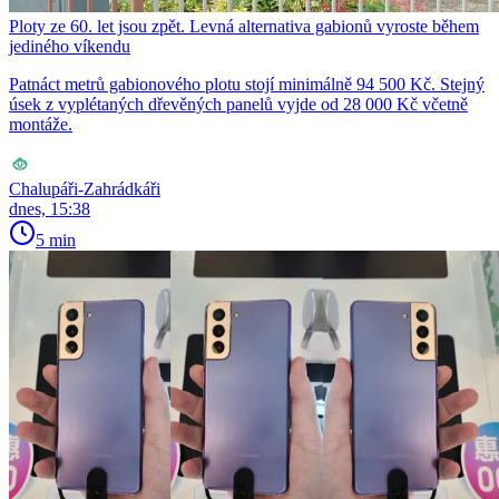
Ploty ze 60. let jsou zpět. Levná alternativa gabionů vyroste během
jediného víkendu
Patnáct metrů gabionového plotu stojí minimálně 94 500 Kč. Stejný
úsek z vyplétaných dřevěných panelů vyjde od 28 000 Kč včetně
montáže.
Chalupáři-Zahrádkáři
dnes, 15:38
5 min