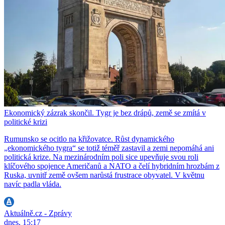
Ekonomický zázrak skončil. Tygr je bez drápů, země se zmítá v
politické krizi
Rumunsko se ocitlo na křižovatce. Růst dynamického
„ekonomického tygra“ se totiž téměř zastavil a zemi nepomáhá ani
politická krize. Na mezinárodním poli sice upevňuje svou roli
klíčového spojence Američanů a NATO a čelí hybridním hrozbám z
Ruska, uvnitř země ovšem narůstá frustrace obyvatel. V květnu
navíc padla vláda.
Aktuálně.cz - Zprávy
dnes, 15:17