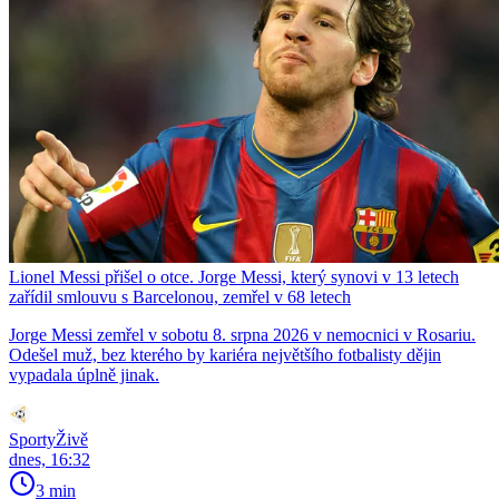
Lionel Messi přišel o otce. Jorge Messi, který synovi v 13 letech
zařídil smlouvu s Barcelonou, zemřel v 68 letech
Jorge Messi zemřel v sobotu 8. srpna 2026 v nemocnici v Rosariu.
Odešel muž, bez kterého by kariéra největšího fotbalisty dějin
vypadala úplně jinak.
SportyŽivě
dnes, 16:32
3 min