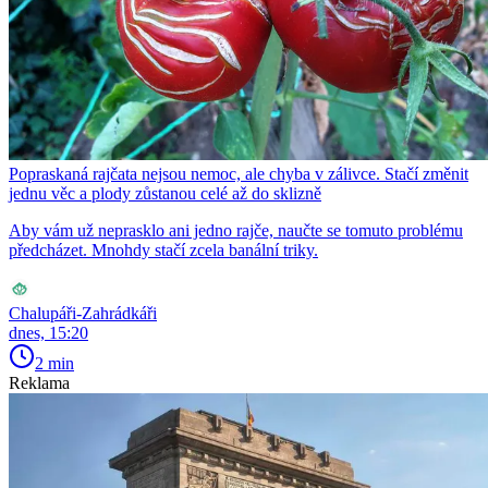
Popraskaná rajčata nejsou nemoc, ale chyba v zálivce. Stačí změnit
jednu věc a plody zůstanou celé až do sklizně
Aby vám už neprasklo ani jedno rajče, naučte se tomuto problému
předcházet. Mnohdy stačí zcela banální triky.
Chalupáři-Zahrádkáři
dnes, 15:20
2 min
Reklama