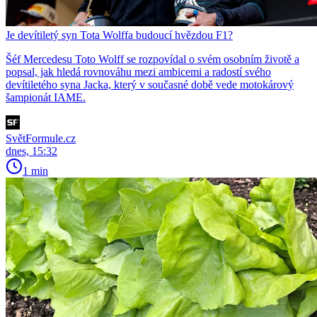
Je devítiletý syn Tota Wolffa budoucí hvězdou F1?
Šéf Mercedesu Toto Wolff se rozpovídal o svém osobním životě a
popsal, jak hledá rovnováhu mezi ambicemi a radostí svého
devítiletého syna Jacka, který v současné době vede motokárový
šampionát IAME.
SvětFormule.cz
dnes, 15:32
1 min