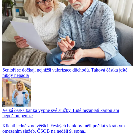
Senioři se dočkají nejnižší valorizace důchodů. Taková částka ještě
nikdy nepadla
Velká česká banka vypne své služby. Lidé nezaplatí kartou ani
nepošlou peníze
Klienti jedné z největších českých bank by měli počítat s krátkým
omezením služeb. ČSOB na neděli 9. srpna...