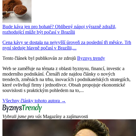
Bude káva jen pro bohaté? Oblíbený nápoj výrazně zdražil,
rozhodující může být počasí v Brazílii
Cena kávy se dostala na nejvyšší úroveň za poslední tři měsíce. Trh
nyní sleduje hlavně počasí v Brazílii,...
Tento článek byl publikován ze zdrojů
Byznys trendy
Web se zaměřuje na témata z oblasti byznysu, financí, investic a
moderního podnikání. Čtenáři zde najdou články o nových
trendech, změnách na trhu, inovacích i podnikatelských strategiích,
které ovlivňují firmy i jednotlivce. Obsah propojuje ekonomické
souvislosti s praktickým pohledem na to,...
Všechny články tohoto autora →
Vybrali jsme pro vás
Magazíny a zajímavosti