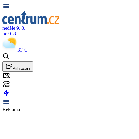
neděle 9. 8.
ne 9. 8.
31°C
Přihlášení
Reklama