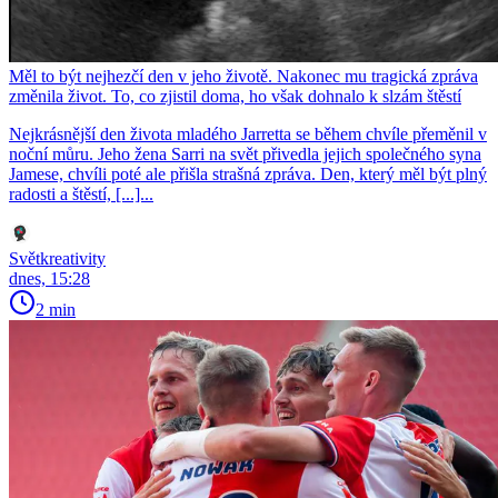
Měl to být nejhezčí den v jeho životě. Nakonec mu tragická zpráva
změnila život. To, co zjistil doma, ho však dohnalo k slzám štěstí
Nejkrásnější den života mladého Jarretta se během chvíle přeměnil v
noční můru. Jeho žena Sarri na svět přivedla jejich společného syna
Jamese, chvíli poté ale přišla strašná zpráva. Den, který měl být plný
radosti a štěstí, [...]...
Světkreativity
dnes, 15:28
2 min