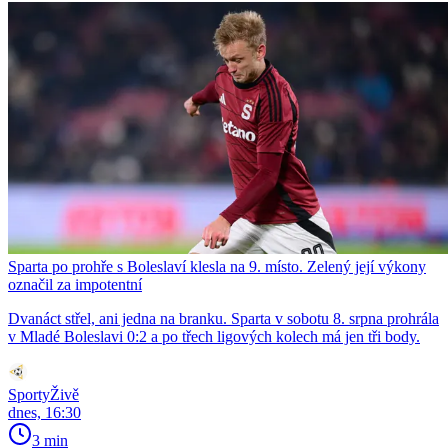
Sparta po prohře s Boleslaví klesla na 9. místo. Zelený její výkony
označil za impotentní
Dvanáct střel, ani jedna na branku. Sparta v sobotu 8. srpna prohrála
v Mladé Boleslavi 0:2 a po třech ligových kolech má jen tři body.
SportyŽivě
dnes, 16:30
3 min