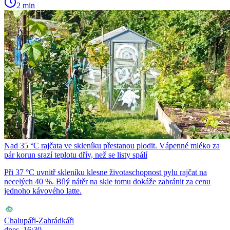
2 min
Nad 35 °C rajčata ve skleníku přestanou plodit. Vápenné mléko za
pár korun srazí teplotu dřív, než se listy spálí
Při 37 °C uvnitř skleníku klesne životaschopnost pylu rajčat na
necelých 40 %. Bílý nátěr na skle tomu dokáže zabránit za cenu
jednoho kávového latte.
Chalupáři-Zahrádkáři
dnes, 16:30