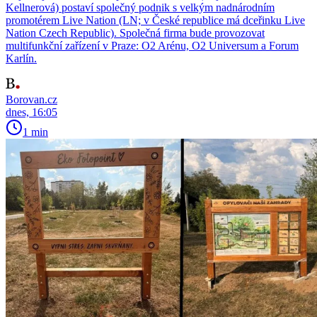
Kellnerová) postaví společný podnik s velkým nadnárodním
promotérem Live Nation (LN; v České republice má dceřinku Live
Nation Czech Republic). Společná firma bude provozovat
multifunkční zařízení v Praze: O2 Arénu, O2 Universum a Forum
Karlín.
Borovan.cz
dnes, 16:05
1 min