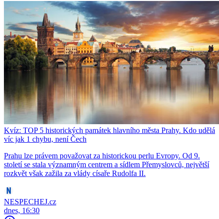
Kvíz: TOP 5 historických památek hlavního města Prahy. Kdo udělá
víc jak 1 chybu, není Čech
Prahu lze právem považovat za historickou perlu Evropy. Od 9.
století se stala významným centrem a sídlem Přemyslovců, největší
rozkvět však zažila za vlády císaře Rudolfa II.
NESPECHEJ.cz
dnes, 16:30