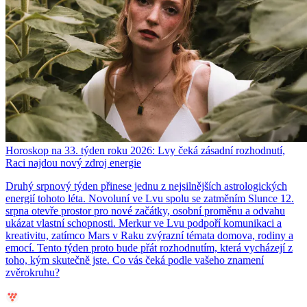
Horoskop na 33. týden roku 2026: Lvy čeká zásadní rozhodnutí,
Raci najdou nový zdroj energie
Druhý srpnový týden přinese jednu z nejsilnějších astrologických
energií tohoto léta. Novoluní ve Lvu spolu se zatměním Slunce 12.
srpna otevře prostor pro nové začátky, osobní proměnu a odvahu
ukázat vlastní schopnosti. Merkur ve Lvu podpoří komunikaci a
kreativitu, zatímco Mars v Raku zvýrazní témata domova, rodiny a
emocí. Tento týden proto bude přát rozhodnutím, která vycházejí z
toho, kým skutečně jste. Co vás čeká podle vašeho znamení
zvěrokruhu?