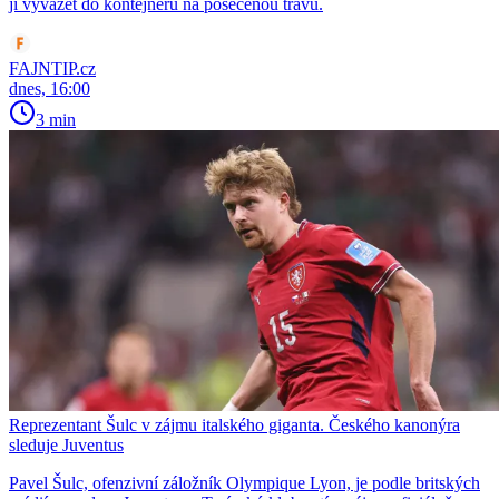
ji vyvážet do kontejneru na posečenou trávu.
FAJNTIP.cz
dnes, 16:00
3 min
Reprezentant Šulc v zájmu italského giganta. Českého kanonýra
sleduje Juventus
Pavel Šulc, ofenzivní záložník Olympique Lyon, je podle britských