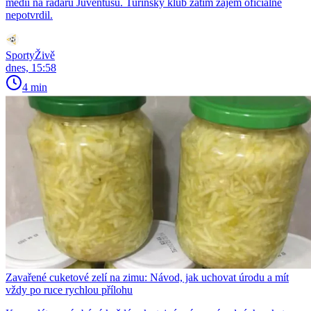
médií na radaru Juventusu. Turínský klub zatím zájem oficiálně
nepotvrdil.
SportyŽivě
dnes, 15:58
4 min
Zavařené cuketové zelí na zimu: Návod, jak uchovat úrodu a mít
vždy po ruce rychlou přílohu