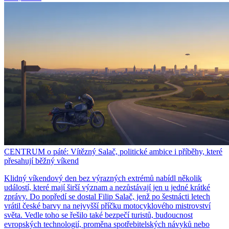
CENTRUM o páté: Vítězný Salač, politické ambice i příběhy, které
přesahují běžný víkend
Klidný víkendový den bez výrazných extrémů nabídl několik
událostí, které mají širší význam a nezůstávají jen u jedné krátké
zprávy. Do popředí se dostal Filip Salač, jenž po šestnácti letech
vrátil české barvy na nejvyšší příčku motocyklového mistrovství
světa. Vedle toho se řešilo také bezpečí turistů, budoucnost
evropských technologií, proměna spotřebitelských návyků nebo