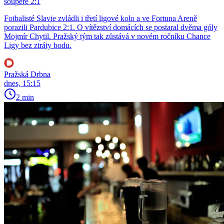
soupeře 2:1
Fotbalisté Slavie zvládli i třetí ligové kolo a ve Fortuna Areně
porazili Pardubice 2:1. O vítězství domácích se postaral dvěma góly
Mojmír Chytil. Pražský tým tak zůstává v novém ročníku Chance
Ligy bez ztráty bodu.
Pražská Drbna
dnes, 15:15
2 min