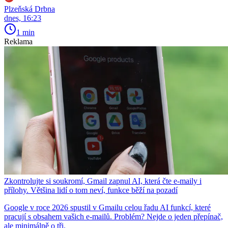
Plzeňská Drbna
dnes, 16:23
1 min
Reklama
Zkontrolujte si soukromí, Gmail zapnul AI, která čte e-maily i
přílohy. Většina lidí o tom neví, funkce běží na pozadí
Google v roce 2026 spustil v Gmailu celou řadu AI funkcí, které
pracují s obsahem vašich e-mailů. Problém? Nejde o jeden přepínač,
ale minimálně o tři.