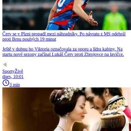
Červ se v Plzni propadl mezi náhradníky. Po návratu z MS odehrál
proti Brnu pouhých 19 minut
Ještě v dubnu ho Viktoria označovala za oporu a lídra kabiny. Na
startu nové sezony začínal Lukáš Červ proti Zbrojovce na lavičce.
SportyŽivě
dnes, 10:01
3 min