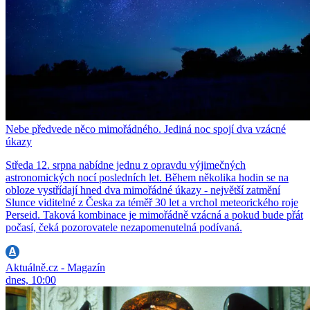
Nebe předvede něco mimořádného. Jediná noc spojí dva vzácné
úkazy
Středa 12. srpna nabídne jednu z opravdu výjimečných
astronomických nocí posledních let. Během několika hodin se na
obloze vystřídají hned dva mimořádné úkazy - největší zatmění
Slunce viditelné z Česka za téměř 30 let a vrchol meteorického roje
Perseid. Taková kombinace je mimořádně vzácná a pokud bude přát
počasí, čeká pozorovatele nezapomenutelná podívaná.
Aktuálně.cz - Magazín
dnes, 10:00