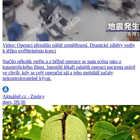
Video: Operaci přerušilo náhlé zemětřesení. Drastické záběry vedly
k těžko uvěřitelnému konci
Stačilo několik vteřin a z běžné operace se stala scéna jako z
katastrofického filmu. Japonští lékaři zahájili operaci pacienta právě
ve chvíli, kdy se celý operační sál a jeho mobiliář začaly
nekontrolovatelně kývat.
Aktuálně.cz - Zprávy
dnes, 09:30