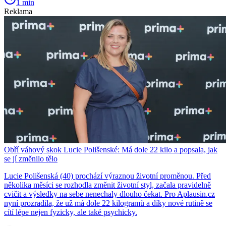
1 min
Reklama
Obří váhový skok Lucie Polišenské: Má dole 22 kilo a popsala, jak
se jí změnilo tělo
Lucie Polišenská (40) prochází výraznou životní proměnou. Před
několika měsíci se rozhodla změnit životní styl, začala pravidelně
cvičit a výsledky na sebe nenechaly dlouho čekat. Pro Aplausin.cz
nyní prozradila, že už má dole 22 kilogramů a díky nové rutině se
cítí lépe nejen fyzicky, ale také psychicky.