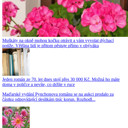
Muškáty na okně mohou kočku otrávit a vám vyvolat dýchací
potíže. Většina lidí je přitom pěstuje přímo v obýváku
Jeden román ze 70. let dnes stojí přes 30 000 Kč. Možná ho máte
doma v poličce a nevíte, co držíte v ruce
Maďarské vydání Pynchonova románu se na aukci prodalo za
částku odpovídající desítkám tisíc korun. Rozhodl...