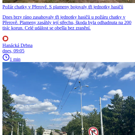
Požár chatky v Přerově. S plameny bojovaly tři jednotky hasičů
Dnes brzy ráno zasahovaly tři jednotky hasičů u požáru chatky v
Přerově. Plameny zasáhly její střechu, škoda byla odhadnuta na 200
tisíc korun. Celé událost se obešla bez zranění.
Hanácká Drbna
dnes, 09:05
1 min