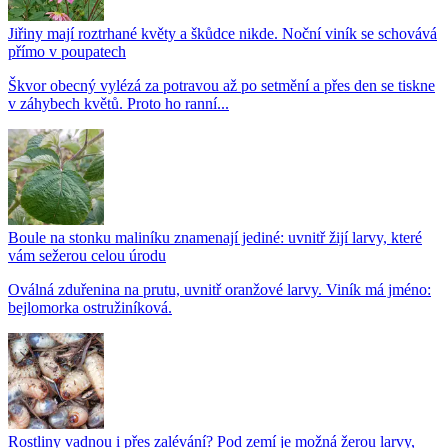
Jiřiny mají roztrhané květy a škůdce nikde. Noční viník se schovává
přímo v poupatech
Škvor obecný vylézá za potravou až po setmění a přes den se tiskne
v záhybech květů. Proto ho ranní...
Boule na stonku maliníku znamenají jediné: uvnitř žijí larvy, které
vám sežerou celou úrodu
Oválná zduřenina na prutu, uvnitř oranžové larvy. Viník má jméno:
bejlomorka ostružiníková.
Rostliny vadnou i přes zalévání? Pod zemí je možná žerou larvy,