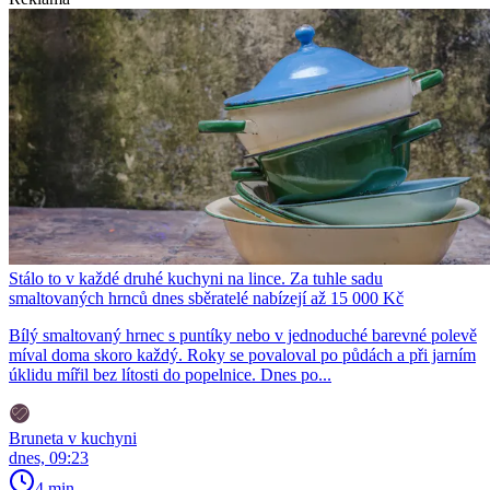
Stálo to v každé druhé kuchyni na lince. Za tuhle sadu
smaltovaných hrnců dnes sběratelé nabízejí až 15 000 Kč
Bílý smaltovaný hrnec s puntíky nebo v jednoduché barevné polevě
míval doma skoro každý. Roky se povaloval po půdách a při jarním
úklidu mířil bez lítosti do popelnice. Dnes po...
Bruneta v kuchyni
dnes, 09:23
4 min