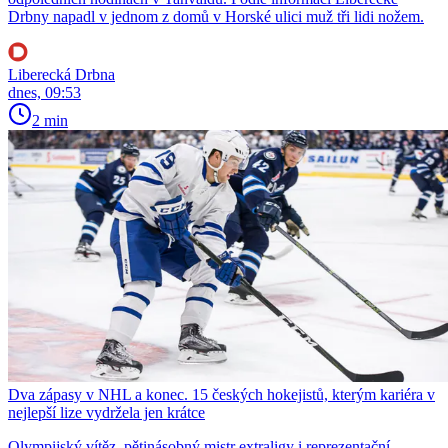
Drbny napadl v jednom z domů v Horské ulici muž tři lidi nožem.
Liberecká Drbna
dnes, 09:53
2 min
Dva zápasy v NHL a konec. 15 českých hokejistů, kterým kariéra v
nejlepší lize vydržela jen krátce
Olympijský vítěz, pětinásobný mistr extraligy i reprezentační