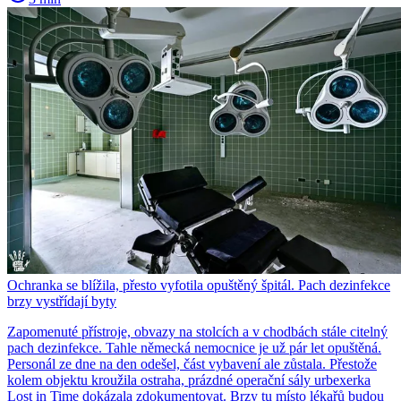
Ochranka se blížila, přesto vyfotila opuštěný špitál. Pach dezinfekce
brzy vystřídají byty
Zapomenuté přístroje, obvazy na stolcích a v chodbách stále citelný
pach dezinfekce. Tahle německá nemocnice je už pár let opuštěná.
Personál ze dne na den odešel, část vybavení ale zůstala. Přestože
kolem objektu kroužila ostraha, prázdné operační sály urbexerka
Lost in Time dokázala zdokumentovat. Brzy tu místo lékařů budou