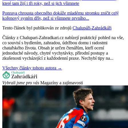
které tam žijí i tři roky, než si jich všimnete
Ponrava chrousta obecného dokáže mladému stromku zničit celý
kořenový systém dřív, než si všimnete prvního...
Tento článek byl publikován ze zdrojů
Chalupáři-Zahrádkáři
Články z Chalupari-Zahradkari.cz nabízejí praktický pohled na vše,
co souvisí s bydlením, zahradou, údržbou domu i radostmi
chatařského života. Obsah je určen čtenářům, kteří ocení
jednoduché návody, chytré vychytávky, přírodní postupy a
zkušenosti vycházející z každodenní praxe. Nechybí tipy na...
Všechny články tohoto autora →
Vybrali jsme pro vás
Magazíny a zajímavosti