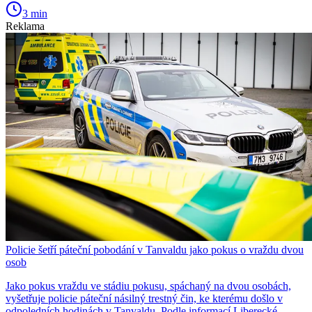
3 min
Reklama
Policie šetří páteční pobodání v Tanvaldu jako pokus o vraždu dvou
osob
Jako pokus vraždu ve stádiu pokusu, spáchaný na dvou osobách,
vyšetřuje policie páteční násilný trestný čin, ke kterému došlo v
odpoledních hodinách v Tanvaldu. Podle informací Liberecké