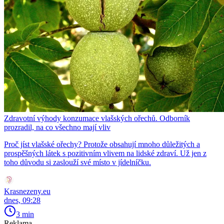
Zdravotní výhody konzumace vlašských ořechů. Odborník
prozradil, na co všechno mají vliv
Proč jíst vlašské ořechy? Protože obsahují mnoho důležitých a
prospěšných látek s pozitivním vlivem na lidské zdraví. Už jen z
toho důvodu si zaslouží své místo v jídelníčku.
Krasnezeny.eu
dnes, 09:28
3 min
Reklama