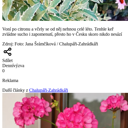
Voní po citronu a včely se od něj nehnou celé léto. Tenhle keř
zvládne sucho i zapomenutí, přesto ho v Česku skoro nikdo nesází
Zdroj
:
Foto: Jana Šrámčíková / Chalupáři-Zahrádkáři
Sdílet
Denní
výzva
0
Reklama
Další články z
Chalupáři-Zahrádkáři