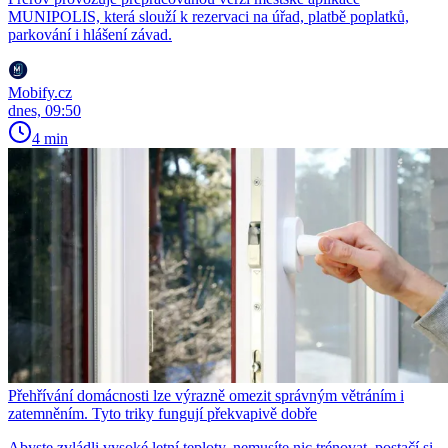
MUNIPOLIS, která slouží k rezervaci na úřad, platbě poplatků,
parkování i hlášení závad.
Mobify.cz
dnes, 09:50
4 min
Přehřívání domácnosti lze výrazně omezit správným větráním i
zatemněním. Tyto triky fungují překvapivě dobře
Abyste zvládli vysoké letní teploty, nemusíte nic trénovat, postačí si