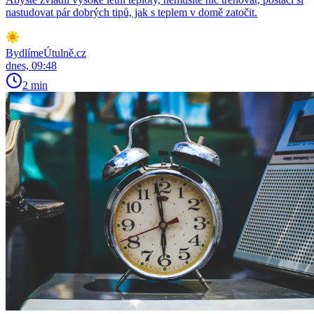
nastudovat pár dobrých tipů, jak s teplem v domě zatočit.
BydlímeÚtulně.cz
dnes, 09:48
2 min