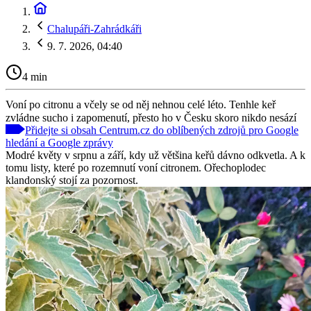
Chalupáři-Zahrádkáři
9. 7. 2026, 04:40
4 min
Voní po citronu a včely se od něj nehnou celé léto. Tenhle keř
zvládne sucho i zapomenutí, přesto ho v Česku skoro nikdo nesází
Přidejte si obsah Centrum.cz do oblíbených zdrojů pro Google
hledání a Google zprávy
Modré květy v srpnu a září, kdy už většina keřů dávno odkvetla. A k
tomu listy, které po rozemnutí voní citronem. Ořechoplodec
klandonský stojí za pozornost.