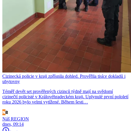
Cizinecká policie v kraji zpřísnila dohled. Prověřila tisíce dokladů i
ubytovny
Téměř devět set prověřených cizinců týdně mají na svědomí
cizinečtí policisté v Královéhradeckém kraji. Uplynulé první pololetí
roku 2026 bylo velmi vytížené. Během šesti…
Náš REGION
dnes, 09:14