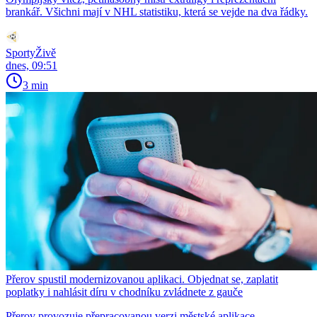
brankář. Všichni mají v NHL statistiku, která se vejde na dva řádky.
SportyŽivě
dnes, 09:51
3 min
Přerov spustil modernizovanou aplikaci. Objednat se, zaplatit
poplatky i nahlásit díru v chodníku zvládnete z gauče
Přerov provozuje přepracovanou verzi městské aplikace