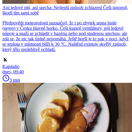
Ani ledové pití, ani sprcha: Nejlepší způsob zchlazení Češi ignorují,
škodí tím sami sobě
Předpovědi meteorologů naznačují, že i po zbytek srpna bude
(nejen) v Česku hlavně horko. Češi kupují ventilátory, pijí ledové
nápoje a snaží se zchladit v bazénu nebo pod studenou sprchou, ale
zdá se, že nic tak úplně nepomáhá. Ještě horší je to pak v noci, když
se teplota v místnosti blíží k 30 °C. Naštěstí existuje skvělý způsob,
který tělo spolehlivě ochladí.
Kapitalio
dnes, 09:40
3 min