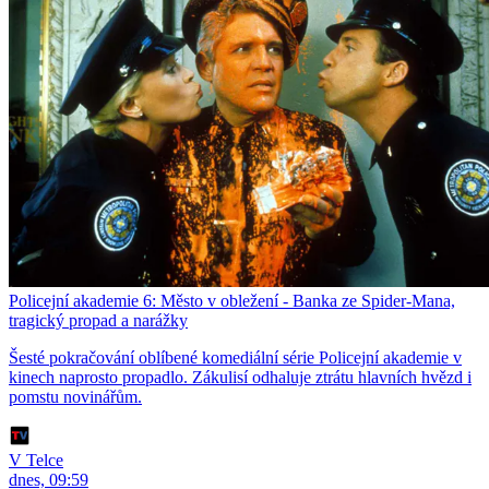
Policejní akademie 6: Město v obležení - Banka ze Spider-Mana,
tragický propad a narážky
Šesté pokračování oblíbené komediální série Policejní akademie v
kinech naprosto propadlo. Zákulisí odhaluje ztrátu hlavních hvězd i
pomstu novinářům.
V Telce
dnes, 09:59