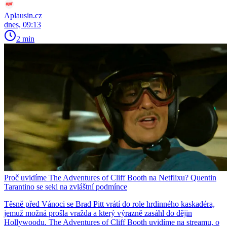
Aplausin.cz
dnes, 09:13
2 min
Proč uvidíme The Adventures of Cliff Booth na Netflixu? Quentin
Tarantino se sekl na zvláštní podmínce
Těsně před Vánoci se Brad Pitt vrátí do role hrdinného kaskadéra,
jemuž možná prošla vražda a který výrazně zasáhl do dějin
Hollywoodu. The Adventures of Cliff Booth uvidíme na streamu, o