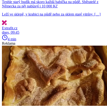
Tenhle starý budík má skoro každá babička na půdě. Sběratelé z
Německa za něj nabízejí i 10 000 Kč
Leží ve sklepě, v krabici na půdě nebo za sklem staré vitríny. […]
Extrafit.cz
dnes, 09:45
4 min
Reklama