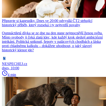
Připravte si kapesníky. Dnes ve 20:00 odvysílá ČT2 strhující
historický příběh, který rozseká i ty nejtvrdší povahy
Osmnáctiletá dívka se ze dne na den stane nejmocnější ženou světa.
Místo svobody ji čeká zlatá klec, kde každý krok sledují ambiciózní
intrikáni. Politická spiknutí, šepoty v palácových chodbách a láska
proti chladnému kalkulu – dokážete uhodnout, o jaký slavný
historický klenot jde?
NESPECHEJ.cz
dnes, 10:00
4 min