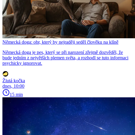
Německá doga: obr, který by nejraději seděl člověku na klíně
Německá doga je pes, který se při narození zřejmě dozvěděl, že
bude jedním z největších plemen světa, a rozhodl se tuto informaci
psychicky ignorovat.
Žlutá kočka
dnes, 10:00
15 min