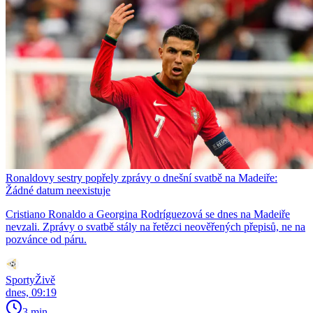
Ronaldovy sestry popřely zprávy o dnešní svatbě na Madeiře:
Žádné datum neexistuje
Cristiano Ronaldo a Georgina Rodríguezová se dnes na Madeiře
nevzali. Zprávy o svatbě stály na řetězci neověřených přepisů, ne na
pozvánce od páru.
SportyŽivě
dnes, 09:19
3 min