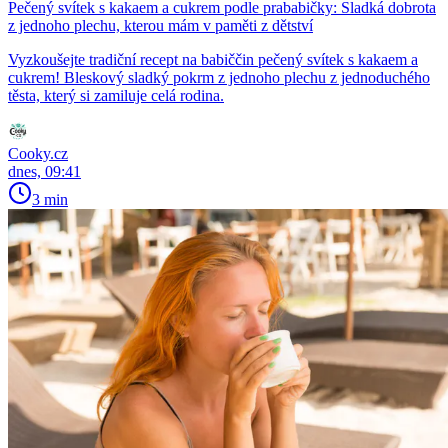
Pečený svítek s kakaem a cukrem podle prababičky: Sladká dobrota
z jednoho plechu, kterou mám v paměti z dětství
Vyzkoušejte tradiční recept na babiččin pečený svítek s kakaem a
cukrem! Bleskový sladký pokrm z jednoho plechu z jednoduchého
těsta, který si zamiluje celá rodina.
Cooky.cz
dnes, 09:41
3 min