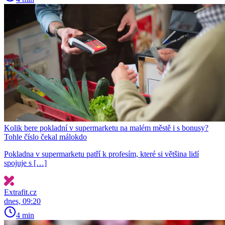
Kolik bere pokladní v supermarketu na malém městě i s bonusy?
Tohle číslo čekal málokdo
Pokladna v supermarketu patří k profesím, které si většina lidí
spojuje s […]
Extrafit.cz
dnes, 09:20
4 min