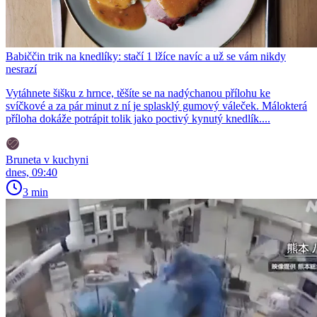
Babiččin trik na knedlíky: stačí 1 lžíce navíc a už se vám nikdy
nesrazí
Vytáhnete šišku z hrnce, těšíte se na nadýchanou přílohu ke
svíčkové a za pár minut z ní je splasklý gumový váleček. Málokterá
příloha dokáže potrápit tolik jako poctivý kynutý knedlík....
Bruneta v kuchyni
dnes, 09:40
3 min