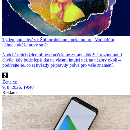
Týden podle hvězd: Štíři prohlédnou nekalou hru, Vodnářům
náhoda ukáže nový směr
Nadcházející týden přinese nečekané zvraty, důležitá rozhodnutí i
chvíle, kdy bude lepší dát na vlastní intuici než na názory okolí –
podívejte se, co si hvězdy připravily právě pro vaše znamení.
Žena.cz
9. 8. 2026, 19:40
Reklama