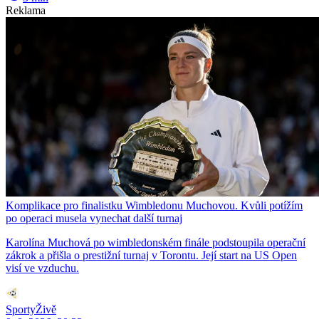
Reklama
Komplikace pro finalistku Wimbledonu Muchovou. Kvůli potížím
po operaci musela vynechat další turnaj
Karolína Muchová po wimbledonském finále podstoupila operační
zákrok a přišla o prestižní turnaj v Torontu. Její start na US Open
visí ve vzduchu.
SportyŽivě