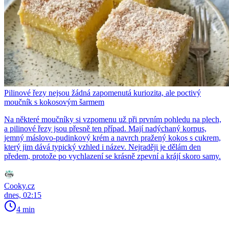
Pilinové řezy nejsou žádná zapomenutá kuriozita, ale poctivý
moučník s kokosovým šarmem
Na některé moučníky si vzpomenu už při prvním pohledu na plech,
a pilinové řezy jsou přesně ten případ. Mají nadýchaný korpus,
jemný máslovo-pudinkový krém a navrch pražený kokos s cukrem,
který jim dává typický vzhled i název. Nejraději je dělám den
předem, protože po vychlazení se krásně zpevní a krájí skoro samy.
Cooky.cz
dnes, 02:15
4 min