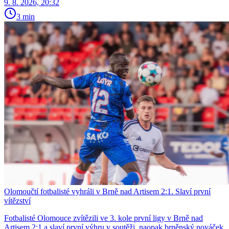
9. 8. 2026, 20:32
3 min
Olomoučtí fotbalisté vyhráli v Brně nad Artisem 2:1. Slaví první
vítězství
Fotbalisté Olomouce zvítězili ve 3. kole první ligy v Brně nad
Artisem 2:1 a slaví první výhru v soutěži, naopak brněnský nováček