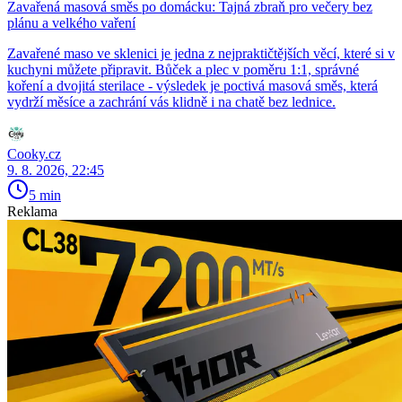
Zavařená masová směs po domácku: Tajná zbraň pro večery bez
plánu a velkého vaření
Zavařené maso ve sklenici je jedna z nejpraktičtějších věcí, které si v
kuchyni můžete připravit. Bůček a plec v poměru 1:1, správné
koření a dvojitá sterilace - výsledek je poctivá masová směs, která
vydrží měsíce a zachrání vás klidně i na chatě bez lednice.
Cooky.cz
9. 8. 2026, 22:45
5 min
Reklama