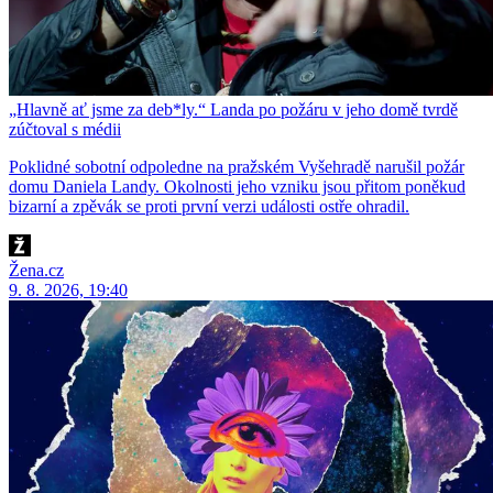
„Hlavně ať jsme za deb*ly.“ Landa po požáru v jeho domě tvrdě
zúčtoval s médii
Poklidné sobotní odpoledne na pražském Vyšehradě narušil požár
domu Daniela Landy. Okolnosti jeho vzniku jsou přitom poněkud
bizarní a zpěvák se proti první verzi události ostře ohradil.
Žena.cz
9. 8. 2026, 19:40