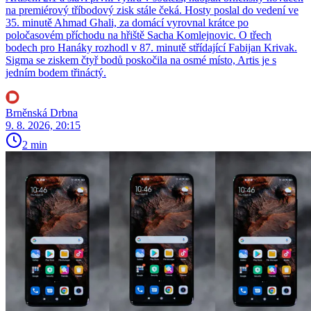
na premiérový tříbodový zisk stále čeká. Hosty poslal do vedení ve
35. minutě Ahmad Ghali, za domácí vyrovnal krátce po
poločasovém příchodu na hřiště Sacha Komlejnovic. O třech
bodech pro Hanáky rozhodl v 87. minutě střídající Fabijan Krivak.
Sigma se ziskem čtyř bodů poskočila na osmé místo, Artis je s
jedním bodem třináctý.
Brněnská Drbna
9. 8. 2026, 20:15
2 min