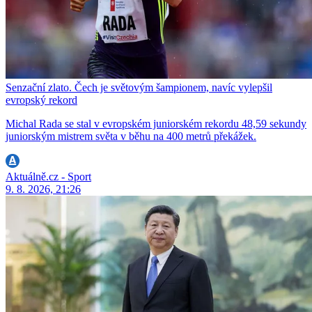
Senzační zlato. Čech je světovým šampionem, navíc vylepšil
evropský rekord
Michal Rada se stal v evropském juniorském rekordu 48,59 sekundy
juniorským mistrem světa v běhu na 400 metrů překážek.
Aktuálně.cz - Sport
9. 8. 2026, 21:26