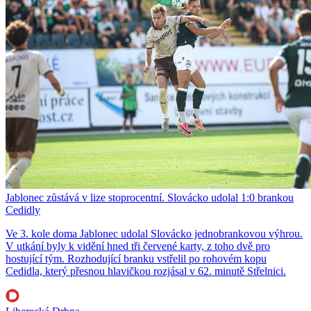
Jablonec zůstává v lize stoprocentní. Slovácko udolal 1:0 brankou
Cedidly
Ve 3. kole doma Jablonec udolal Slovácko jednobrankovou výhrou.
V utkání byly k vidění hned tři červené karty, z toho dvě pro
hostující tým. Rozhodující branku vstřelil po rohovém kopu
Cedidla, který přesnou hlavičkou rozjásal v 62. minutě Střelnici.