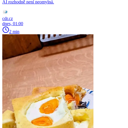
AI rozhodně není neomylná.
cdr.cz
dnes, 01:00
2 min