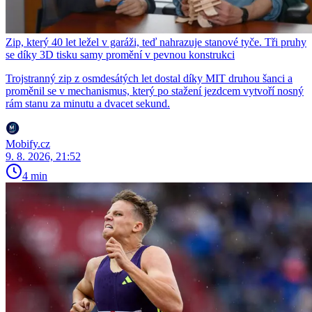
Zip, který 40 let ležel v garáži, teď nahrazuje stanové tyče. Tři pruhy
se díky 3D tisku samy promění v pevnou konstrukci
Trojstranný zip z osmdesátých let dostal díky MIT druhou šanci a
proměnil se v mechanismus, který po stažení jezdcem vytvoří nosný
rám stanu za minutu a dvacet sekund.
Mobify.cz
9. 8. 2026, 21:52
4 min