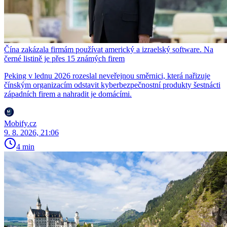
Čína zakázala firmám používat americký a izraelský software. Na
černé listině je přes 15 známých firem
Peking v lednu 2026 rozeslal neveřejnou směrnici, která nařizuje
čínským organizacím odstavit kyberbezpečnostní produkty šestnácti
západních firem a nahradit je domácími.
Mobify.cz
9. 8. 2026, 21:06
4 min