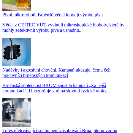
Pivní mikroroboti. Brněnští vědci inovují výrobu piva
Vědci z CEITEC VUT vyvinuli mikroskopické bioboty, které by
mohly zefektivnit výrobu piva a usnadnit...
Nadávky i agresivní chování. Kampaň ukazuje, čemu čelí
pracovníci brněnských komunikací
Brněnská společnost BKOM spustila kampaň „Za lepší
komunikaci“. Upozorňuje v ní na slovní i fyzické útoky,...
I přes přetrvávající sucho není zásobování Brna pitnou vodou