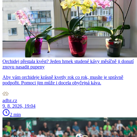
Orchidej přestala kvést? Jeden hrnek studené kávy měsíčně ji donutí
znovu nasadit pupeny
Aby vám orchideje krásně kvetly rok co rok, musíte je správně
podpořit. Pomoci jim může i docela obyčejná káva.
adbz.cz
9. 8. 2026, 19:04
2 min