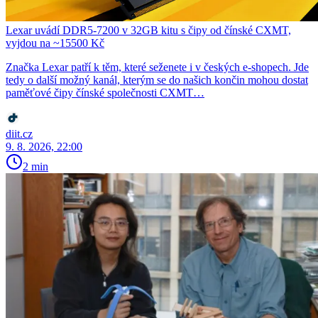
Lexar uvádí DDR5-7200 v 32GB kitu s čipy od čínské CXMT,
vyjdou na ~15500 Kč
Značka Lexar patří k těm, které seženete i v českých e-shopech. Jde
tedy o další možný kanál, kterým se do našich končin mohou dostat
paměťové čipy čínské společnosti CXMT…
diit.cz
9. 8. 2026, 22:00
2 min