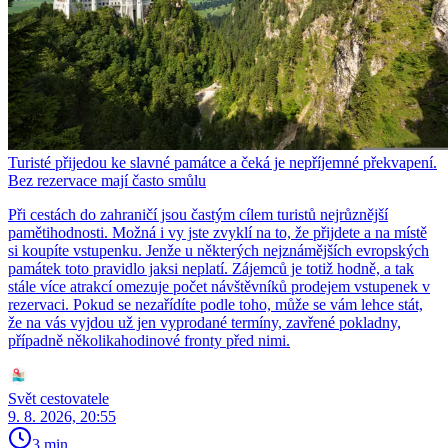
Turisté přijedou ke slavné památce a čeká je nepříjemné překvapení.
Bez rezervace mají často smůlu
Při cestách do zahraničí jsou častým cílem turistů nejrůznější
pamětihodnosti. Možná i vy jste zvyklí na to, že přijdete a na místě
si koupíte vstupenku. Jenže u některých nejznámějších evropských
památek toto pravidlo jaksi neplatí. Zájemců je totiž hodně, a tak
stále více atrakcí omezuje počet návštěvníků prodejem vstupenek v
rezervaci. Pokud se nezařídíte podle toho, může se vám lehce stát,
že na vás vyjdou už jen vyprodané termíny, zavřené pokladny,
případně několikahodinové fronty před nimi.
Svět cestovatele
9. 8. 2026, 20:55
3 min