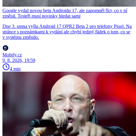
Google vydal novou betu Androidu 17, ale zapomněl říct, co v ní
změnil. Testeři musí novinky hledat sami
Dne 3. srpna vyšla Android 17 QPR2 Beta 2 pro telefony Pixel. Na
stránce s poznámkami k vydání ale chybí jediný řádek o tom, co se
v systému změnilo.
Mobify.cz
9. 8. 2026, 19:59
4 min