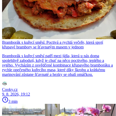
Bramborák s kuřecí směsí: Poctivá a rychlá večeře, která spojí
křupavé brambory se šťavnatým masem v jednom
Bramborák s kuřecí směsí patří mezi jídla, která u nás doma
spolehlivě zabodují, když je chuť na něco poctivého, teplého a
sytého. Vycházím z osvědčené kombinace křupavého bramboráku a
rychle opečeného kuřecího masa, které díky škrobu a krátkému
marinování zůstane šťavnaté a hezky se obalí omáčkou.
Cooky.cz
9. 8. 2026, 19:12
3 min