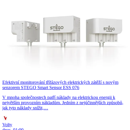
Efektivní monitorování třífázových elektrických zátěží s novým
senzorem STEGO Smart Sensor ESS 076
V mnoha společnostech patří náklady na elektrickou energii k
největším provozním nákladům. Jedním z nejúčinnějších způsobů,
jak tyto náklady snížit,…
Volty
dnes, 01:00