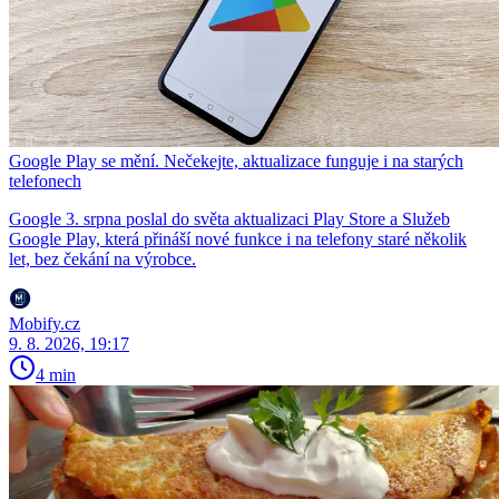
Google Play se mění. Nečekejte, aktualizace funguje i na starých
telefonech
Google 3. srpna poslal do světa aktualizaci Play Store a Služeb
Google Play, která přináší nové funkce i na telefony staré několik
let, bez čekání na výrobce.
Mobify.cz
9. 8. 2026, 19:17
4 min