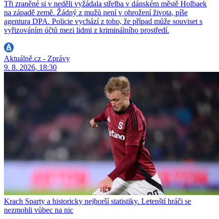
Tři zraněné si v neděli vyžádala střelba v dánském městě Holbaek
na západě země. Žádný z mužů není v ohrožení života, píše
agentura DPA. Policie vychází z toho, že případ může souviset s
vyřizováním účtů mezi lidmi z kriminálního prostředí.
Aktuálně.cz - Zprávy
9. 8. 2026, 18:30
Krach Sparty a historicky nejhorší statistiky. Letenští hráči se
nezmohli vůbec na nic