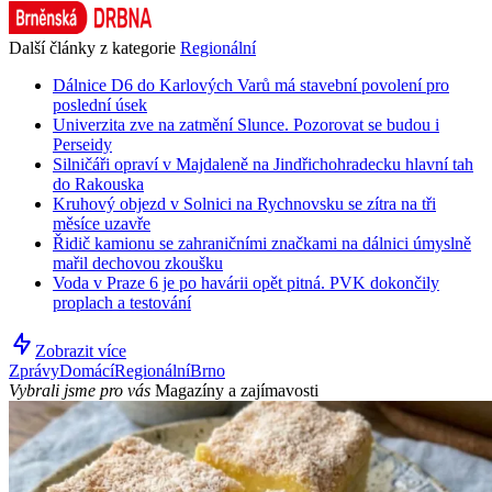
Další články z kategorie
Regionální
Dálnice D6 do Karlových Varů má stavební povolení pro
poslední úsek
Univerzita zve na zatmění Slunce. Pozorovat se budou i
Perseidy
Silničáři opraví v Majdaleně na Jindřichohradecku hlavní tah
do Rakouska
Kruhový objezd v Solnici na Rychnovsku se zítra na tři
měsíce uzavře
Řidič kamionu se zahraničními značkami na dálnici úmyslně
mařil dechovou zkoušku
Voda v Praze 6 je po havárii opět pitná. PVK dokončily
proplach a testování
Zobrazit více
Zprávy
Domácí
Regionální
Brno
Vybrali jsme pro vás
Magazíny a zajímavosti