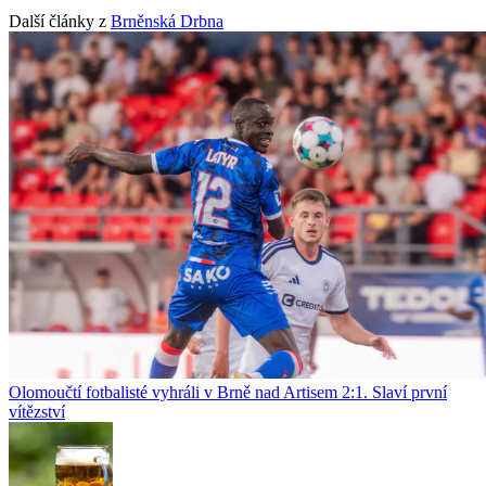
Další články z
Brněnská Drbna
Olomoučtí fotbalisté vyhráli v Brně nad Artisem 2:1. Slaví první
vítězství