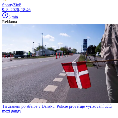
SportyŽivě
9. 8. 2026, 18:46
3 min
Reklama
Tři zranění po střelbě v Dánsku. Policie prověřuje vyřizování účtů
mezi gangy