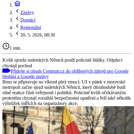
Zprávy
Domácí
Regionální
20. 5. 2026, 08:30
1 min
Kvůli sjezdu sudetských Němců posílí policisté hlídky. Odpůrci
chystají pochod
Přidejte si obsah Centrum.cz do oblíbených zdrojů pro Google
hledání a Google zprávy
Brno se připravuje na víkend plný emocí. Už v pátek v moravské
metropoli začne sjezd sudetských Němců, který dlouhodobě budí
silné reakce části veřejnosti i politiků. Policisté kvůli očekávaným
protestům chystají rozsáhlá bezpečnostní opatření a řeší také několik
výhrůžek mířících na organizátory akce.