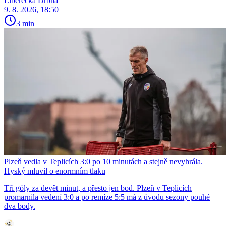
Liberecká Drbna
9. 8. 2026, 18:50
3 min
Plzeň vedla v Teplicích 3:0 po 10 minutách a stejně nevyhrála.
Hyský mluvil o enormním tlaku
Tři góly za devět minut, a přesto jen bod. Plzeň v Teplicích
promarnila vedení 3:0 a po remíze 5:5 má z úvodu sezony pouhé
dva body.