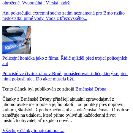
ohrožené. Vypomáhá i Vírská nádrž
Ani pokračující extrémní sucho zatím neznamená pro Brno riziko
nedostatku pitné vody. Voda z březovského...
Policejní honička jako z filmu. Řidič ujížděl před trojicí policejních
aut
Policisté ve čtvrtek ráno v Brně pronásledovali řidiče, který se před
nimi pokusil ujet. Do akce musela být...
Tento článek byl publikován ze zdrojů
Brněnská Drbna
Články z Brněnské Drbny přinášejí aktuální zpravodajství z
jihomoravské metropole a jejího okolí – od politiky přes dopravu,
kulturu, školství až po bezpečnostní a společenská témata. Obsah se
zaměřuje na události, které přímo ovlivňují každodenní život
místních obyvatel, ať už jde o nové...
Všechny články tohoto autora →