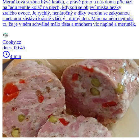
Meruňková sezóna bývá krátká, a právě proto u nás doma přichází
na řadu tenhle koláč na plech, kdykoli se objeví miska hezky
zralého ovoce. Je rychlý, nenáročný a díky tvarohu se zakysanou
smetanou zůstává krásně vláčný i druhý den. Mám na něm nejradši
to, že je v něm schválně málo těsta a mnohem víc náplně a meruněk.
Cooky.cz
dnes, 00:45
4 min