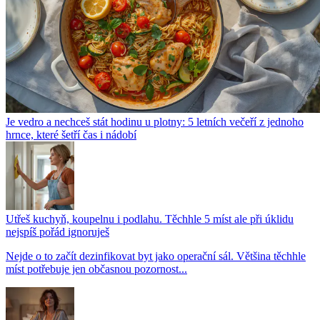
Je vedro a nechceš stát hodinu u plotny: 5 letních večeří z jednoho
hrnce, které šetří čas i nádobí
Utřeš kuchyň, koupelnu i podlahu. Těchhle 5 míst ale při úklidu
nejspíš pořád ignoruješ
Nejde o to začít dezinfikovat byt jako operační sál. Většina těchhle
míst potřebuje jen občasnou pozornost...