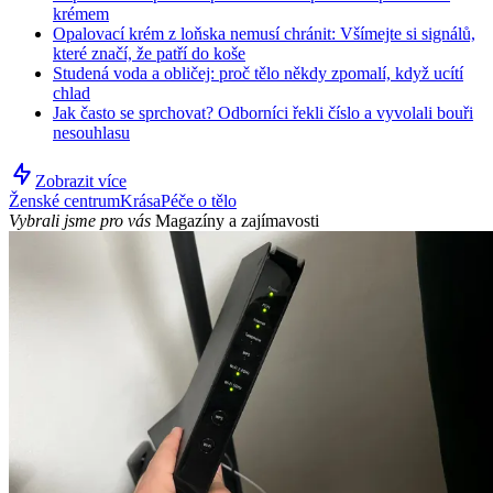
krémem
Opalovací krém z loňska nemusí chránit: Všímejte si signálů,
které značí, že patří do koše
Studená voda a obličej: proč tělo někdy zpomalí, když ucítí
chlad
Jak často se sprchovat? Odborníci řekli číslo a vyvolali bouři
nesouhlasu
Zobrazit více
Ženské centrum
Krása
Péče o tělo
Vybrali jsme pro vás
Magazíny a zajímavosti