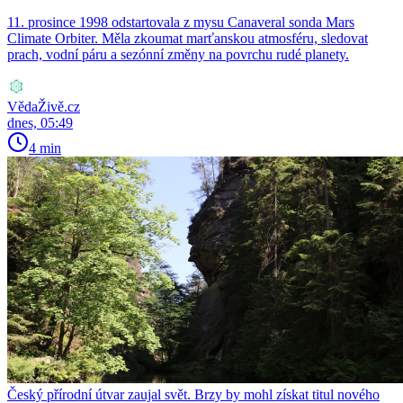
11. prosince 1998 odstartovala z mysu Canaveral sonda Mars
Climate Orbiter. Měla zkoumat marťanskou atmosféru, sledovat
prach, vodní páru a sezónní změny na povrchu rudé planety.
VědaŽivě.cz
dnes, 05:49
4 min
Český přírodní útvar zaujal svět. Brzy by mohl získat titul nového