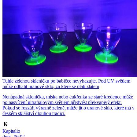
Tuhle zelenou skleničku po babičce nevyhazujte. Pod UV světlem
může odhalit uranové sklo, za které se platí zlatem
Nenápadná sklenička, miska nebo cukřenka ze staré kredence může
po nasvícení ultrafialovým světlem předvést překvapivý efekt.
Pokud se rozzáří výrazně zeleně, může jít o uranové sklo, které má v
českém sklářství dlouhou tradici.
Kapitalio
dnes, 06:02