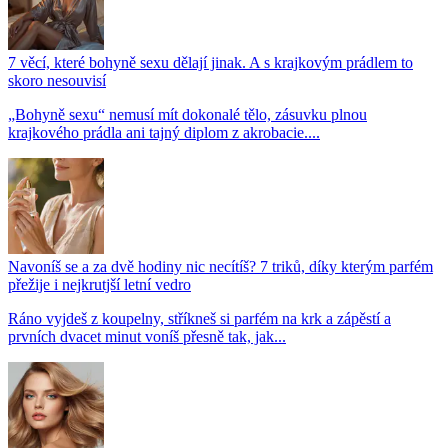
7 věcí, které bohyně sexu dělají jinak. A s krajkovým prádlem to
skoro nesouvisí
„Bohyně sexu“ nemusí mít dokonalé tělo, zásuvku plnou
krajkového prádla ani tajný diplom z akrobacie....
Navoníš se a za dvě hodiny nic necítíš? 7 triků, díky kterým parfém
přežije i nejkrutjší letní vedro
Ráno vyjdeš z koupelny, stříkneš si parfém na krk a zápěstí a
prvních dvacet minut voníš přesně tak, jak...