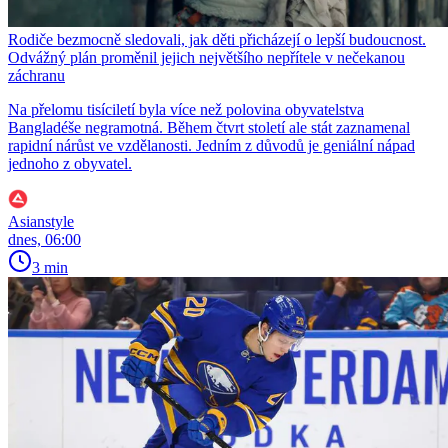
Rodiče bezmocně sledovali, jak děti přicházejí o lepší budoucnost.
Odvážný plán proměnil jejich největšího nepřítele v nečekanou
záchranu
Na přelomu tisíciletí byla více než polovina obyvatelstva
Bangladéše negramotná. Během čtvrt století ale stát zaznamenal
rapidní nárůst ve vzdělanosti. Jedním z důvodů je geniální nápad
jednoho z obyvatel.
Asianstyle
dnes, 06:00
3 min