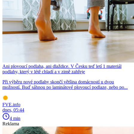
Ani plovoucí podlaha, ani dlaždice. V Česku teď letí 1 materiál
podlahy, který v létě chladí a v zimě zahřeje
Při výběru nové podlahy skončí většina domácností u dvou
možností. Buď sáhnou po laminátové plovoucí podlaze, nebo po...
FVE.info
dnes, 05:44
4 min
Reklama