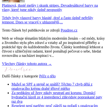
Platinová, tlusté melíry i skunk stripes. Devadesátkové barvy na
vlasy, které jsme nikdy úplně neopustily
Tehdy byly vlasové barvy hlasité, drzé a často úplně neřešily
jemnost. Dnes se vracejí v uhlazenější,...
Tento článek byl publikován ze zdrojů
Poudree.cz
Web se věnuje tématům blízkým moderním ženám – od módy, krásy
a životního stylu přes zdraví a vztahy až po inspirativní příběhy a
praktické tipy do každodenního života. Články kombinují lehkost a
čtivost s užitečnými radami, které pomáhají pečovat o sebe, hledat
rovnováhu a nacházet inspiraci v...
Všechny články tohoto autora →
Další články z kategorie
Péče o tělo
Mažeš se SPF a stejně se spálíš? Těchto 7 chyb dělá z
opalovacího krému drahé tělové mléko
Za pedikúru už ženy nikdy neutratí ani korunu. Domácí
hydratační lázeň ze 4 ingrediencí zlikviduje popraskané paty
raz dva
Repelent není parfém: proč záleží na pořadí s opalovacím