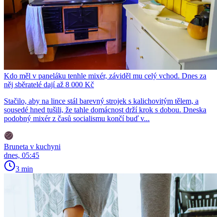
Kdo měl v paneláku tenhle mixér, záviděl mu celý vchod. Dnes za
něj sběratelé dají až 8 000 Kč
Stačilo, aby na lince stál barevný strojek s kalichovitým tělem, a
sousedé hned tušili, že tahle domácnost drží krok s dobou. Dneska
podobný mixér z časů socialismu končí buď v...
Bruneta v kuchyni
dnes, 05:45
3 min