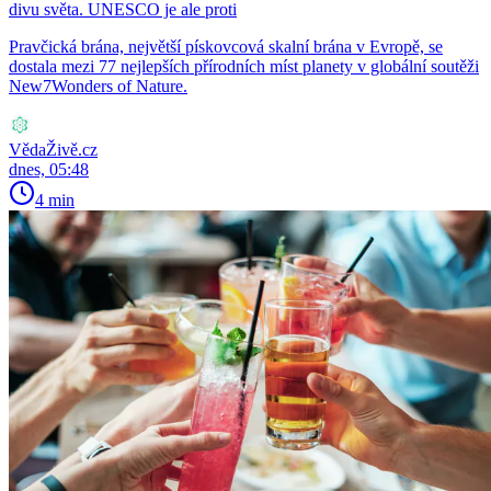
divu světa. UNESCO je ale proti
Pravčická brána, největší pískovcová skalní brána v Evropě, se
dostala mezi 77 nejlepších přírodních míst planety v globální soutěži
New7Wonders of Nature.
VědaŽivě.cz
dnes, 05:48
4 min