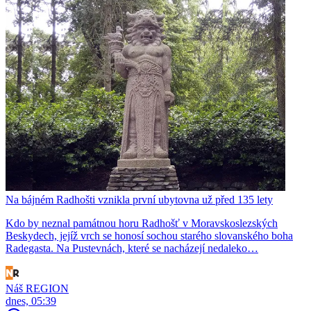
Na bájném Radhošti vznikla první ubytovna už před 135 lety
Kdo by neznal památnou horu Radhošť v Moravskoslezských
Beskydech, jejíž vrch se honosí sochou starého slovanského boha
Radegasta. Na Pustevnách, které se nacházejí nedaleko…
Náš REGION
dnes, 05:39