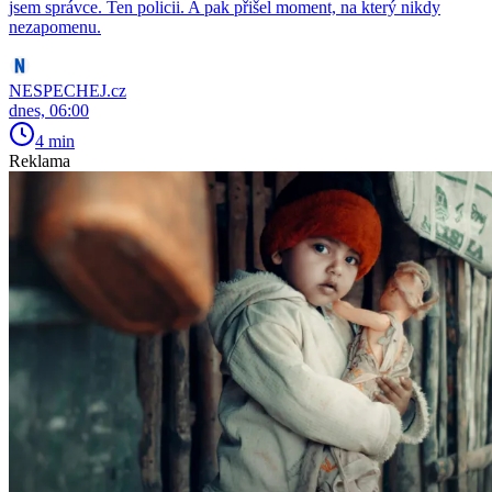
jsem správce. Ten policii. A pak přišel moment, na který nikdy
nezapomenu.
NESPECHEJ.cz
dnes, 06:00
4 min
Reklama