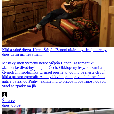
Klid a vůně dřeva. Herec Štěpán Benoni ukázal bydlení, které by
dnes už za nic nevyměnil
Městský shon vyměnil herec Štěpán Benoni za romantiku
„kanadské divočiny“ na jihu Čech. Obklopený lesy, loukami a
čtyřnohými společníky tu našel přesně to, co mu ve městě chybí –
klid a prostor zpomalit. A i když kvůli práci pravidelně usedá do
auta a vyráží do Prahy, jakmile mu to pracovní povinnosti dovolí,
vrací se zpátky na jih.
Žena.cz
dnes, 05:59