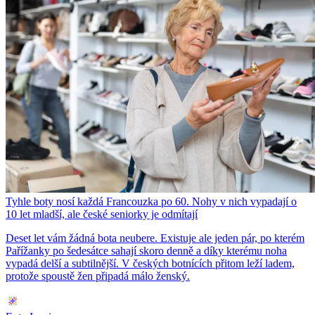
Tyhle boty nosí každá Francouzka po 60. Nohy v nich vypadají o
10 let mladší, ale české seniorky je odmítají
Deset let vám žádná bota neubere. Existuje ale jeden pár, po kterém
Pařížanky po šedesátce sahají skoro denně a díky kterému noha
vypadá delší a subtilnější. V českých botnících přitom leží ladem,
protože spoustě žen připadá málo ženský.