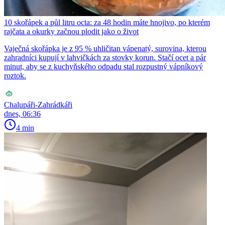
10 skořápek a půl litru octa: za 48 hodin máte hnojivo, po kterém
rajčata a okurky začnou plodit jako o život
Vaječná skořápka je z 95 % uhličitan vápenatý, surovina, kterou
zahradníci kupují v lahvičkách za stovky korun. Stačí ocet a pár
minut, aby se z kuchyňského odpadu stal rozpustný vápníkový
roztok.
Chalupáři-Zahrádkáři
dnes, 06:36
4 min