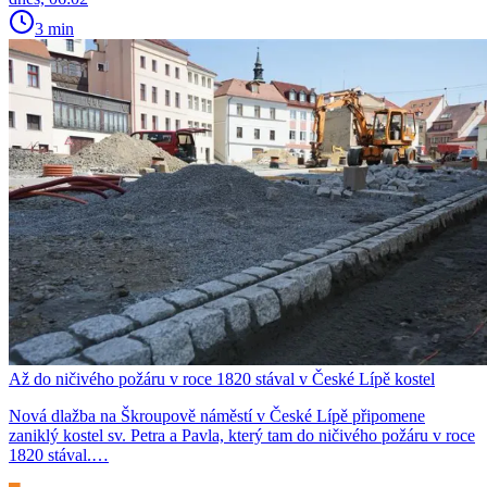
3 min
Až do ničivého požáru v roce 1820 stával v České Lípě kostel
Nová dlažba na Škroupově náměstí v České Lípě připomene
zaniklý kostel sv. Petra a Pavla, který tam do ničivého požáru v roce
1820 stával.…