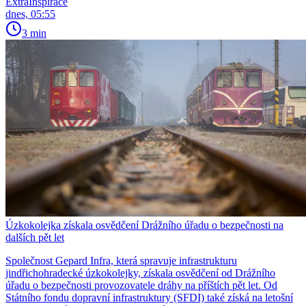
ExtraInspirace
dnes, 05:55
3 min
Úzkokolejka získala osvědčení Drážního úřadu o bezpečnosti na
dalších pět let
Společnost Gepard Infra, která spravuje infrastrukturu
jindřichohradecké úzkokolejky, získala osvědčení od Drážního
úřadu o bezpečnosti provozovatele dráhy na příštích pět let. Od
Státního fondu dopravní infrastruktury (SFDI) také získá na letošní