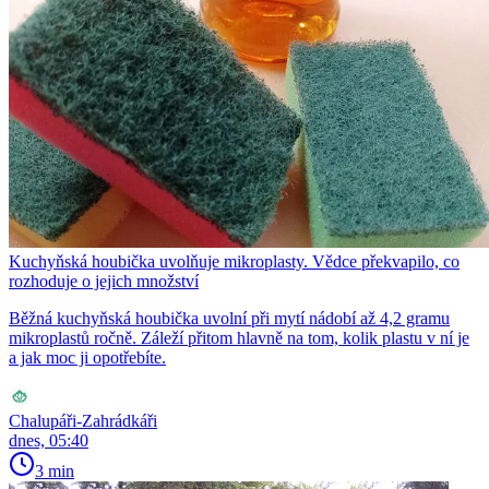
Kuchyňská houbička uvolňuje mikroplasty. Vědce překvapilo, co
rozhoduje o jejich množství
Běžná kuchyňská houbička uvolní při mytí nádobí až 4,2 gramu
mikroplastů ročně. Záleží přitom hlavně na tom, kolik plastu v ní je
a jak moc ji opotřebíte.
Chalupáři-Zahrádkáři
dnes, 05:40
3 min