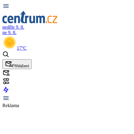
neděle 9. 8.
ne 9. 8.
17°C
Přihlášení
Reklama