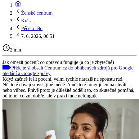
Ženské centrum
Krása
Péče o tělo
7. 6. 2026, 06:51
2 min
Jak omezit pocení: co opravdu funguje (a co je zbytečné)
Přidejte si obsah Centrum.cz do oblíbených zdrojů pro Google
hledání a Google zprávy
Když začneš řešit pocení, velmi rychle narazíš na spoustu rad.
Některé dávají smysl, jiné méně. A některé fungují jen na chvíli –
nebo vůbec. Právě proto je důležité oddělit to, co skutečně pomáhá,
od toho, co zní dobře, ale v praxi moc nefunguje.