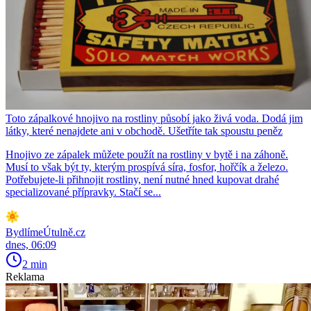
Toto zápalkové hnojivo na rostliny působí jako živá voda. Dodá jim
látky, které nenajdete ani v obchodě. Ušetříte tak spoustu peněz
Hnojivo ze zápalek můžete použít na rostliny v bytě i na záhoně.
Musí to však být ty, kterým prospívá síra, fosfor, hořčík a železo.
Potřebujete-li přihnojit rostliny, není nutné hned kupovat drahé
specializované přípravky. Stačí se...
BydlímeÚtulně.cz
dnes, 06:09
2 min
Reklama