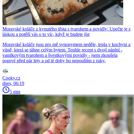
Moravské koláče z kynutého těsta s tvarohem a povidly: Upečte je s
láskou a potěší vás o to víc, když je budete jíst
Moravské koláče jsou pro mě synonymem neděle, tepla v kuchyni a
vůně, která se táhne celým bytem. Tenhle recept s dvojí náplní -
vanilkovým tvarohem a švestkovými povidly - jsem zkoušela
poprvé před pár lety a od té doby ho nepouštím z ruky.
Cooky.cz
dnes, 06:19
5 min