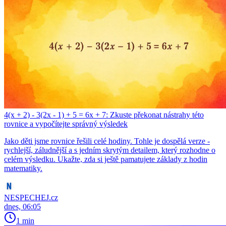
4(x + 2) - 3(2x - 1) + 5 = 6x + 7: Zkuste překonat nástrahy této
rovnice a vypočítejte správný výsledek
Jako děti jsme rovnice řešili celé hodiny. Tohle je dospělá verze -
rychlejší, záludnější a s jedním skrytým detailem, který rozhodne o
celém výsledku. Ukažte, zda si ještě pamatujete základy z hodin
matematiky.
NESPECHEJ.cz
dnes, 06:05
1 min