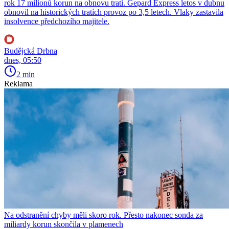
rok 17 milionů korun na obnovu tratí. Gepard Express letos v dubnu
obnovil na historických tratích provoz po 3,5 letech. Vlaky zastavila
insolvence předchozího majitele.
Budějcká Drbna
dnes, 05:50
2 min
Reklama
Na odstranění chyby měli skoro rok. Přesto nakonec sonda za
miliardy korun skončila v plamenech