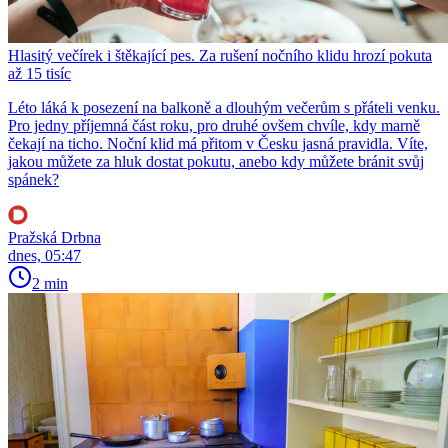
Hlasitý večírek i štěkající pes. Za rušení nočního klidu hrozí pokuta
až 15 tisíc
Léto láká k posezení na balkoně a dlouhým večerům s přáteli venku.
Pro jedny příjemná část roku, pro druhé ovšem chvíle, kdy marně
čekají na ticho. Noční klid má přitom v Česku jasná pravidla. Víte,
jakou můžete za hluk dostat pokutu, anebo kdy můžete bránit svůj
spánek?
Pražská Drbna
dnes, 05:47
2 min