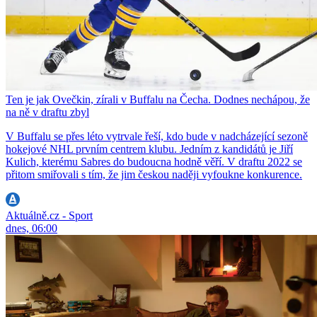
Ten je jak Ovečkin, zírali v Buffalu na Čecha. Dodnes nechápou, že
na ně v draftu zbyl
V Buffalu se přes léto vytrvale řeší, kdo bude v nadcházející sezoně
hokejové NHL prvním centrem klubu. Jedním z kandidátů je Jiří
Kulich, kterému Sabres do budoucna hodně věří. V draftu 2022 se
přitom smiřovali s tím, že jim českou naději vyfoukne konkurence.
Aktuálně.cz - Sport
dnes, 06:00