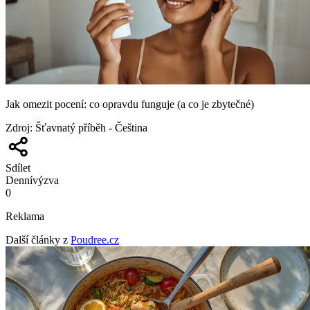
Jak omezit pocení: co opravdu funguje (a co je zbytečné)
Zdroj
:
Šťavnatý příběh - Čeština
Sdílet
Denní
výzva
0
Reklama
Další články z
Poudree.cz