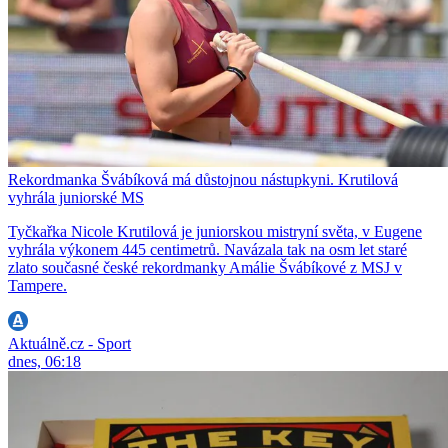
Rekordmanka Švábíková má důstojnou nástupkyni. Krutilová
vyhrála juniorské MS
Tyčkařka Nicole Krutilová je juniorskou mistryní světa, v Eugene
vyhrála výkonem 445 centimetrů. Navázala tak na osm let staré
zlato současné české rekordmanky Amálie Švábíkové z MSJ v
Tampere.
Aktuálně.cz - Sport
dnes, 06:18