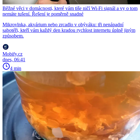
Běžné věci v domácnosti, které vám tiše ničí Wi-Fi signál a vy o tom
nemáte tušení. Řešení je poměrně snadné
Mikrovlnka, akvárium nebo zrcadlo v obýváku: tři nenápadní
sabotéři, kteří vám každý den kradou rychlost internetu úplně jiným
způsobem.
Mobify.cz
dnes, 06:41
4 min