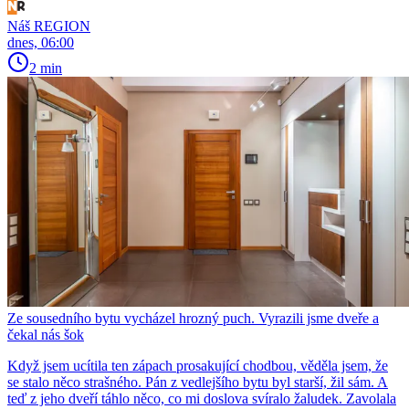
Náš REGION
dnes, 06:00
2 min
Ze sousedního bytu vycházel hrozný puch. Vyrazili jsme dveře a
čekal nás šok
Když jsem ucítila ten zápach prosakující chodbou, věděla jsem, že
se stalo něco strašného. Pán z vedlejšího bytu byl starší, žil sám. A
teď z jeho dveří táhlo něco, co mi doslova svíralo žaludek. Zavolala