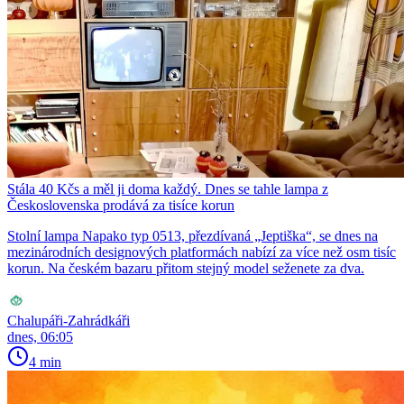
Stála 40 Kčs a měl ji doma každý. Dnes se tahle lampa z
Československa prodává za tisíce korun
Stolní lampa Napako typ 0513, přezdívaná „Jeptiška“, se dnes na
mezinárodních designových platformách nabízí za více než osm tisíc
korun. Na českém bazaru přitom stejný model seženete za dva.
Chalupáři-Zahrádkáři
dnes, 06:05
4 min