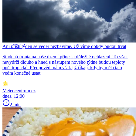
Ani příští týden se veder nezbavíme. Už víme dokdy budou trvat
Studená fronta na naše území přinesla důležité ochlazení. To však
nevydrží dlouho a hned s nástupem nového týdne budou teploty
opět tropické. Předpovědi nám však již říkají, kdy by měla tato
vedra konečně ustat.
Meteocentrum.cz
dnes, 12:00
2 min