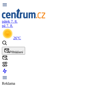
pátek 7. 8.
pá 7. 8.
26°C
Přihlášení
Reklama