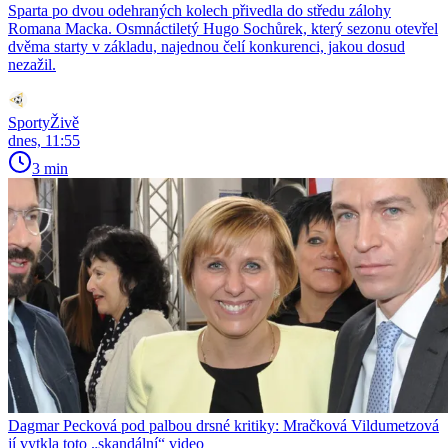
Sparta po dvou odehraných kolech přivedla do středu zálohy
Romana Macka. Osmnáctiletý Hugo Sochůrek, který sezonu otevřel
dvěma starty v základu, najednou čelí konkurenci, jakou dosud
nezažil.
SportyŽivě
dnes, 11:55
3 min
Dagmar Pecková pod palbou drsné kritiky: Mračková Vildumetzová
jí vytkla toto „skandální“ video