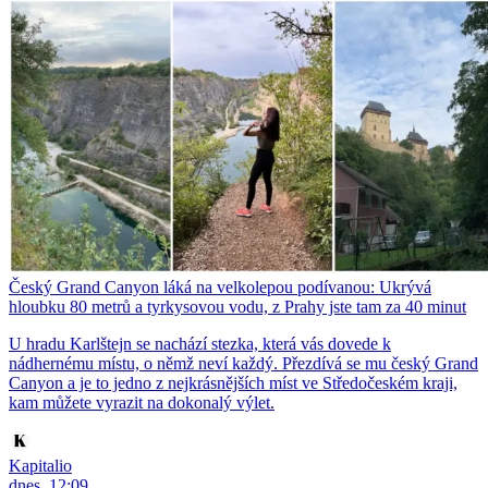
Český Grand Canyon láká na velkolepou podívanou: Ukrývá
hloubku 80 metrů a tyrkysovou vodu, z Prahy jste tam za 40 minut
U hradu Karlštejn se nachází stezka, která vás dovede k
nádhernému místu, o němž neví každý. Přezdívá se mu český Grand
Canyon a je to jedno z nejkrásnějších míst ve Středočeském kraji,
kam můžete vyrazit na dokonalý výlet.
Kapitalio
dnes, 12:09