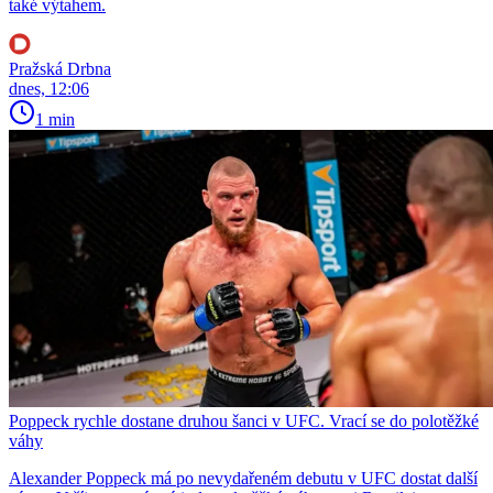
také výtahem.
Pražská Drbna
dnes, 12:06
1 min
Poppeck rychle dostane druhou šanci v UFC. Vrací se do polotěžké
váhy
Alexander Poppeck má po nevydařeném debutu v UFC dostat další