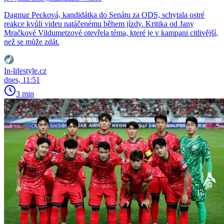
Dagmar Pecková, kandidátka do Senátu za ODS, schytala ostré
reakce kvůli videu natáčenému během jízdy. Kritika od Jany
Mračkové Vildumetzové otevřela téma, které je v kampani citlivější,
než se může zdát.
In-lifestyle.cz
dnes, 11:51
3 min