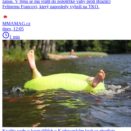
zápas. V říjnu se má vrátit do polotěžké váhy proti Brazilci
Felipemu Francovi, který naposledy vyhrál na TKO.
MMAMAG.cz
dnes, 12:05
1 min
Kvalita vody v koupalištích v Karlovarském kraji se zhoršuje