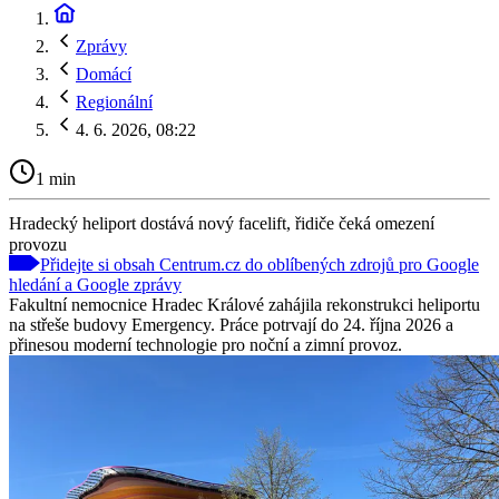
Zprávy
Domácí
Regionální
4. 6. 2026, 08:22
1 min
Hradecký heliport dostává nový facelift, řidiče čeká omezení
provozu
Přidejte si obsah Centrum.cz do oblíbených zdrojů pro Google
hledání a Google zprávy
Fakultní nemocnice Hradec Králové zahájila rekonstrukci heliportu
na střeše budovy Emergency. Práce potrvají do 24. října 2026 a
přinesou moderní technologie pro noční a zimní provoz.