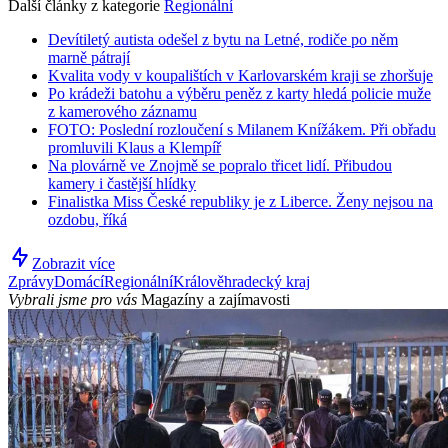
Další články z kategorie
Regionální
Devítiletý autista odešel z bytu na Letné, rodiče po něm
marně pátrají
Kvalita vody v koupalištích v Karlovarském kraji se zhoršuje
Po krádeži batohu a výběru peněz z karty hledá policie muže
z kamerového záznamu
FOTO: Poslední rozloučení s Milanem Knížákem. Při obřadu
promluvili Klaus a Klempíř
Na plovárně ve Znojmě se popralo třicet lidí. Přibudou
kamery i častější hlídky
Finalistka Miss České republiky je z Liberce. Ženy nejsou na
ozdobu, říká
Zobrazit více
Zprávy
Domácí
Regionální
Králověhradecký kraj
Vybrali jsme pro vás
Magazíny a zajímavosti