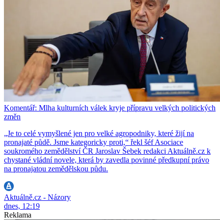
Komentář: Mlha kulturních válek kryje přípravu velkých politických
změn
„Je to celé vymyšlené jen pro velké agropodniky, které žijí na
pronajaté půdě. Jsme kategoricky proti,“ řekl šéf Asociace
soukromého zemědělství ČR Jaroslav Šebek redakci Aktuálně.cz k
chystané vládní novele, která by zavedla povinné předkupní právo
na pronajatou zemědělskou půdu.
Aktuálně.cz - Názory
dnes, 12:19
Reklama