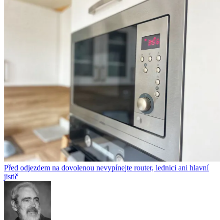
Před odjezdem na dovolenou nevypínejte router, lednici ani hlavní
jistič