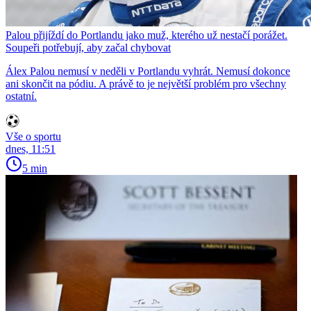
Palou přijíždí do Portlandu jako muž, kterého už nestačí porážet.
Soupeři potřebují, aby začal chybovat
Álex Palou nemusí v neděli v Portlandu vyhrát. Nemusí dokonce
ani skončit na pódiu. A právě to je největší problém pro všechny
ostatní.
Vše o sportu
dnes, 11:51
5 min