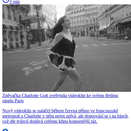
3 min
Zpěvačka Charlotte Gott zveřejnila videoklip ke svému třetímu
singlu Paris
Nový videoklip se natáčel během června přímo ve francouzské
metropoli a Charlotte v něm nejen zpívá, ale doprovází se i na klavír,
což dle tvůrců dodává celému klipu komornější ráz.