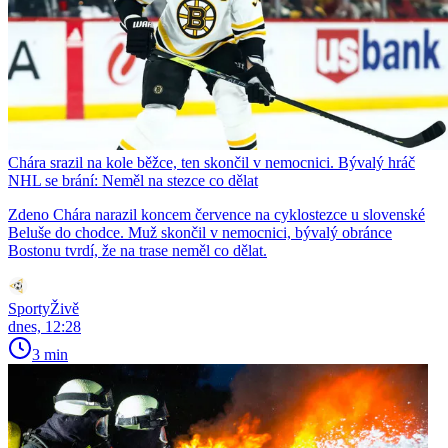
Chára srazil na kole běžce, ten skončil v nemocnici. Bývalý hráč
NHL se brání: Neměl na stezce co dělat
Zdeno Chára narazil koncem července na cyklostezce u slovenské
Beluše do chodce. Muž skončil v nemocnici, bývalý obránce
Bostonu tvrdí, že na trase neměl co dělat.
SportyŽivě
dnes, 12:28
3 min