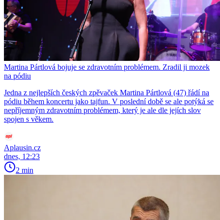
Martina Pártlová bojuje se zdravotním problémem. Zradil ji mozek
na pódiu
Jedna z nejlepších českých zpěvaček Martina Pártlová (47) řádí na
pódiu během koncertu jako tajfun. V poslední době se ale potýká se
nepříjemným zdravotním problémem, který je ale dle jejích slov
spojen s věkem.
Aplausin.cz
dnes, 12:23
2 min