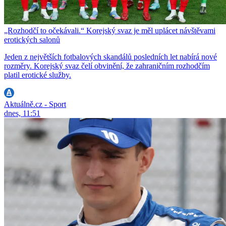
„Rozhodčí to očekávali.“ Korejský svaz je měl uplácet návštěvami
erotických salonů
Jeden z největších fotbalových skandálů posledních let nabírá nové
rozměry. Korejský svaz čelí obvinění, že zahraničním rozhodčím
platil erotické služby.
Aktuálně.cz - Sport
dnes, 11:51