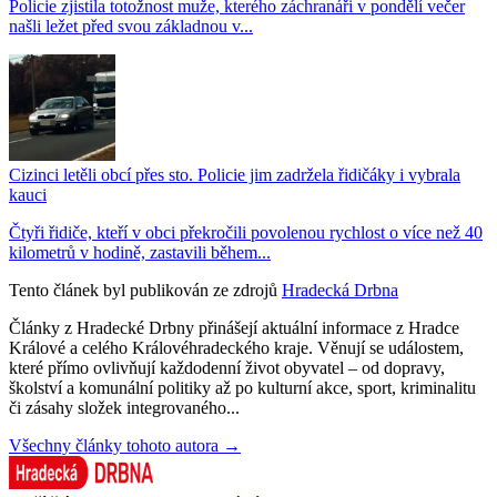
Policie zjistila totožnost muže, kterého záchranáři v pondělí večer
našli ležet před svou základnou v...
Cizinci letěli obcí přes sto. Policie jim zadržela řidičáky i vybrala
kauci
Čtyři řidiče, kteří v obci překročili povolenou rychlost o více než 40
kilometrů v hodině, zastavili během...
Tento článek byl publikován ze zdrojů
Hradecká Drbna
Články z Hradecké Drbny přinášejí aktuální informace z Hradce
Králové a celého Královéhradeckého kraje. Věnují se událostem,
které přímo ovlivňují každodenní život obyvatel – od dopravy,
školství a komunální politiky až po kulturní akce, sport, kriminalitu
či zásahy složek integrovaného...
Všechny články tohoto autora →