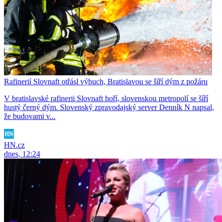
Rafinerií Slovnaft otřásl výbuch, Bratislavou se šíří dým z požáru
V bratislavské rafinerii Slovnaft hoří, slovenskou metropolí se šíří
hustý černý dým. Slovenský zpravodajský server Denník N napsal,
že budovami v...
HN.cz
dnes, 12:24