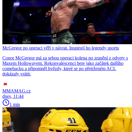
McGregor po operaci věří v návrat. Inspirují ho legendy sportu
Conor McGregor má za sebou operaci kolena po zranění z odvety s
Maxem Hollowayem. Rekonvalescenci bere jako začátek dalšího
comebacku a připomněl hvězdy, které se po přetrženém ACL
dokázaly vrátit.
MMAMAG.cz
dnes, 11:44
1 min