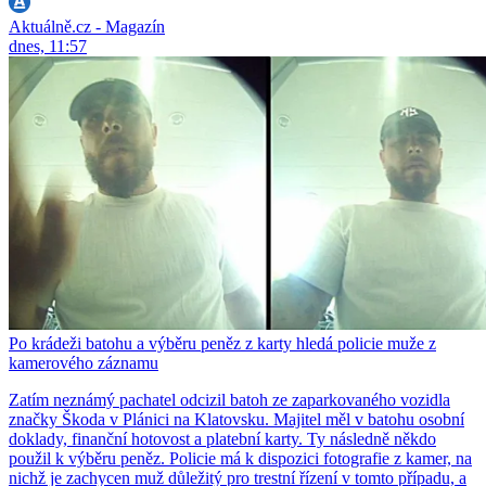
Aktuálně.cz - Magazín
dnes, 11:57
Po krádeži batohu a výběru peněz z karty hledá policie muže z
kamerového záznamu
Zatím neznámý pachatel odcizil batoh ze zaparkovaného vozidla
značky Škoda v Plánici na Klatovsku. Majitel měl v batohu osobní
doklady, finanční hotovost a platební karty. Ty následně někdo
použil k výběru peněz. Policie má k dispozici fotografie z kamer, na
nichž je zachycen muž důležitý pro trestní řízení v tomto případu, a