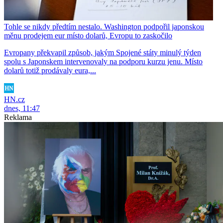
Tohle se nikdy předtím nestalo. Washington podpořil japonskou
měnu prodejem eur místo dolarů, Evropu to zaskočilo
Evropany překvapil způsob, jakým Spojené státy minulý týden
spolu s Japonskem intervenovaly na podporu kurzu jenu. Místo
dolarů totiž prodávaly eura,...
HN.cz
dnes, 11:47
Reklama