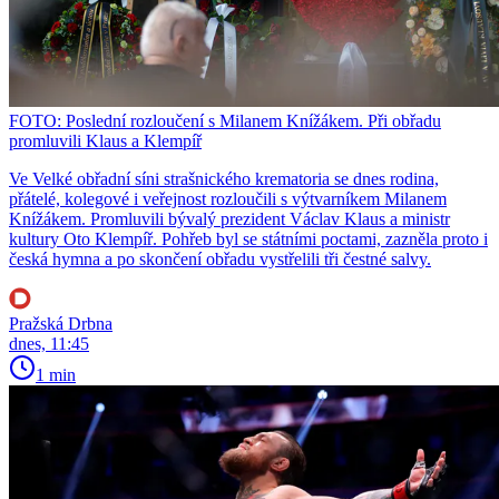
FOTO: Poslední rozloučení s Milanem Knížákem. Při obřadu
promluvili Klaus a Klempíř
Ve Velké obřadní síni strašnického krematoria se dnes rodina,
přátelé, kolegové i veřejnost rozloučili s výtvarníkem Milanem
Knížákem. Promluvili bývalý prezident Václav Klaus a ministr
kultury Oto Klempíř. Pohřeb byl se státními poctami, zazněla proto i
česká hymna a po skončení obřadu vystřelili tři čestné salvy.
Pražská Drbna
dnes, 11:45
1 min