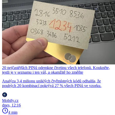
20 nejčastějších PINů odemkne čtvrtinu všech telefonů. Koukněte,
jestli je v seznamu i ten váš, a okamžitě ho změňte
Analýza 3,4 milionu uniklých čtyřmístných kódů odhalila, že
pouhých 20 kombinací pokrývá 27 % všech PINů ve vzorku.
Mobify.cz
dnes, 12:16
4 min