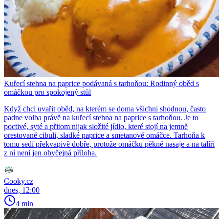
Kuřecí stehna na paprice podávaná s tarhoňou: Rodinný oběd s
omáčkou pro spokojený stůl
Když chci uvařit oběd, na kterém se doma všichni shodnou, často
padne volba právě na kuřecí stehna na paprice s tarhoňou. Je to
poctivé, syté a přitom nijak složité jídlo, které stojí na jemně
orestované cibuli, sladké paprice a smetanové omáčce. Tarhoňa k
tomu sedí překvapivě dobře, protože omáčku pěkně nasaje a na talíři
z ní není jen obyčejná příloha.
Cooky.cz
dnes, 12:00
4 min