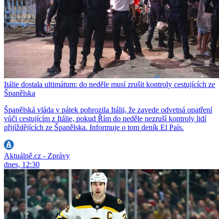
Itálie dostala ultimátum: do neděle musí zrušit kontroly cestujících ze
Španělska
Španělská vláda v pátek pohrozila Itálii, že zavede odvetná opatření
vůči cestujícím z Itálie, pokud Řím do neděle nezruší kontroly lidí
přijíždějících ze Španělska. Informuje o tom deník El País.
Aktuálně.cz - Zprávy
dnes, 12:30