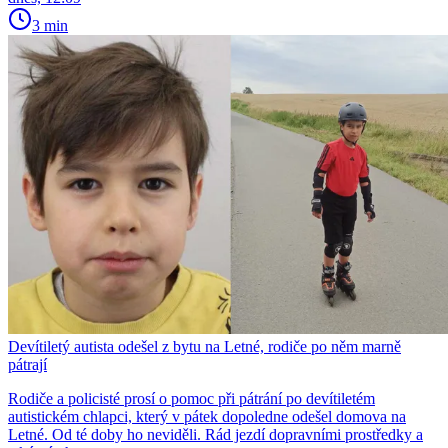
3 min
Devítiletý autista odešel z bytu na Letné, rodiče po něm marně
pátrají
Rodiče a policisté prosí o pomoc při pátrání po devítiletém
autistickém chlapci, který v pátek dopoledne odešel domova na
Letné. Od té doby ho neviděli. Rád jezdí dopravními prostředky a