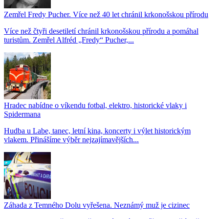
Zemřel Fredy Pucher. Více než 40 let chránil krkonošskou přírodu
Více než čtyři desetiletí chránil krkonošskou přírodu a pomáhal
turistům. Zemřel Alfréd „Fredy“ Pucher,...
Hradec nabídne o víkendu fotbal, elektro, historické vlaky i
Spidermana
Hudba u Labe, tanec, letní kina, koncerty i výlet historickým
vlakem. Přinášíme výběr nejzajímavějších...
Záhada z Temného Dolu vyřešena. Neznámý muž je cizinec