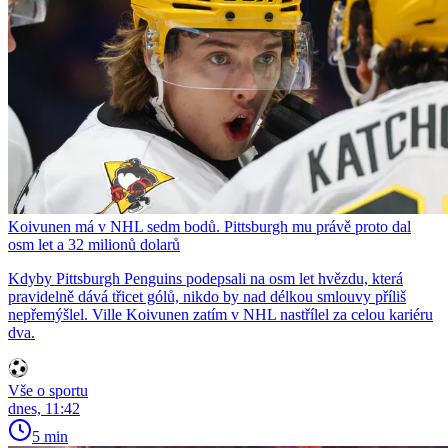
Koivunen má v NHL sedm bodů. Pittsburgh mu právě proto dal
osm let a 32 milionů dolarů
Kdyby Pittsburgh Penguins podepsali na osm let hvězdu, která
pravidelně dává třicet gólů, nikdo by nad délkou smlouvy příliš
nepřemýšlel. Ville Koivunen zatím v NHL nastřílel za celou kariéru
dva.
Vše o sportu
dnes, 11:42
5 min