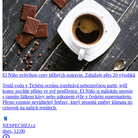
El Niño ovlivňuje ceny běžných potravin. Zdražuje přes 20 výrobků
Teplá voda v Tichém oceánu rozehrává nebezpečnou partii, jejíž
konec pocítíte přímo ve své peněžence. El Niño si málokdo spojuje
s ranním šálkem kávy nebo nákupem rýže v českém supermarketu.
Přesto existuje neviditelný řetězec, který promítá změny klimatu do
cenovek na našich regálech.
NESPECHEJ.cz
dnes, 12:00