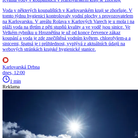
Voda v některých koupalištích v Karlovarském kraji se zhoršuje. V
tomto týdnu hygienici kontrolovaly vodní plochy s provozovatelem
na Karlovarsku. V areálu Rolava v Karlových Varech je u mola i na
pláži voda na třetím z pěti stupňů kvality a ve vodě jsou sinice. Ve
Velkém rybníku u Hroznětína je už od konce července zákaz
koupání a voda je zde znečištěná vodním květem, chlorofylem-a a
sinicemi, špatná je i průhlednost, vyplývá z aktuálních údajů na
webových stránkách krajské hygienické stanice.
Karlovarská Drbna
dnes, 12:00
1 min
Reklama