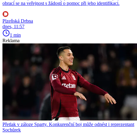
obrací se na veřejnost s žádostí o pomoc při jeho identifikaci.
Plzeňská Drbna
dnes, 11:57
1 min
Reklama
Přetlak v záloze Sparty. Konkurenční boj může odnést i reprezentant
Sochůrek