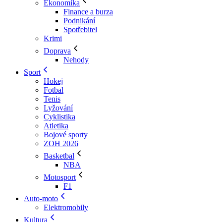
Ekonomika
Finance a burza
Podnikání
Spotřebitel
Krimi
Doprava
Nehody
Sport
Hokej
Fotbal
Tenis
Lyžování
Cyklistika
Atletika
Bojové sporty
ZOH 2026
Basketbal
NBA
Motosport
F1
Auto-moto
Elektromobily
Kultura