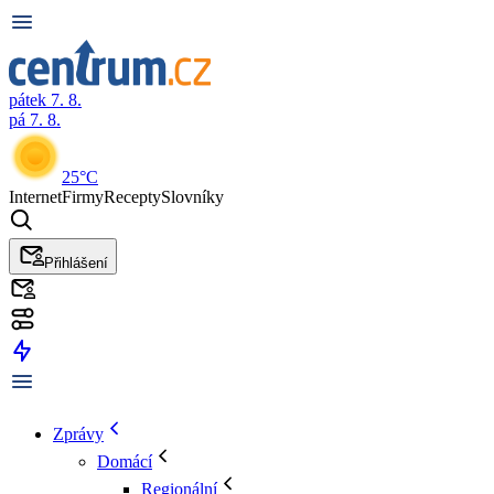
pátek 7. 8.
pá 7. 8.
25°C
Internet
Firmy
Recepty
Slovníky
Přihlášení
Zprávy
Domácí
Regionální