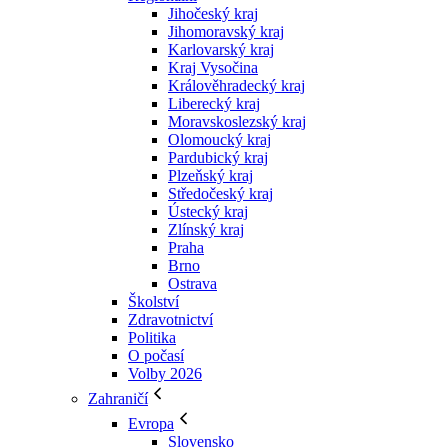
Jihočeský kraj
Jihomoravský kraj
Karlovarský kraj
Kraj Vysočina
Králověhradecký kraj
Liberecký kraj
Moravskoslezský kraj
Olomoucký kraj
Pardubický kraj
Plzeňský kraj
Středočeský kraj
Ústecký kraj
Zlínský kraj
Praha
Brno
Ostrava
Školství
Zdravotnictví
Politika
O počasí
Volby 2026
Zahraničí
Evropa
Slovensko