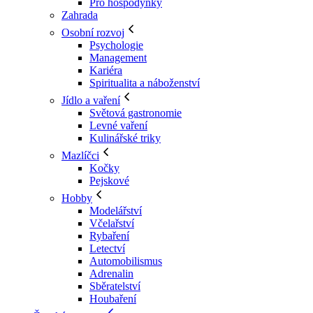
Pro hospodyňky
Zahrada
Osobní rozvoj
Psychologie
Management
Kariéra
Spiritualita a náboženství
Jídlo a vaření
Světová gastronomie
Levné vaření
Kulinářské triky
Mazlíčci
Kočky
Pejskové
Hobby
Modelářství
Včelařství
Rybaření
Letectví
Automobilismus
Adrenalin
Sběratelství
Houbaření