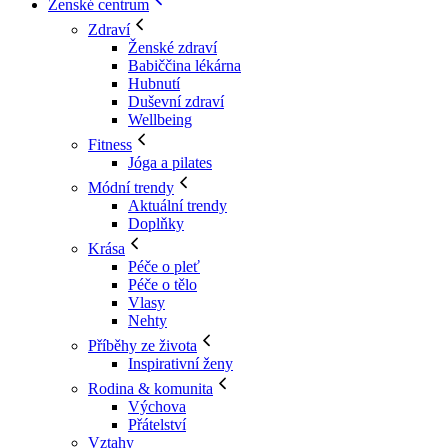
Ženské centrum
Zdraví
Ženské zdraví
Babiččina lékárna
Hubnutí
Duševní zdraví
Wellbeing
Fitness
Jóga a pilates
Módní trendy
Aktuální trendy
Doplňky
Krása
Péče o pleť
Péče o tělo
Vlasy
Nehty
Příběhy ze života
Inspirativní ženy
Rodina & komunita
Výchova
Přátelství
Vztahy