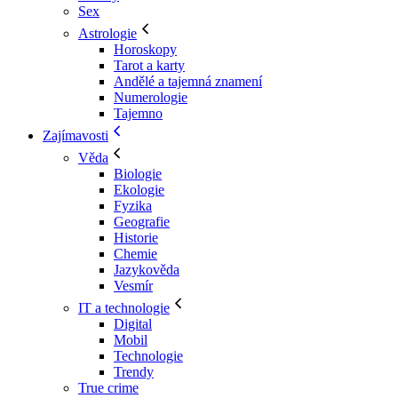
Sex
Astrologie
Horoskopy
Tarot a karty
Andělé a tajemná znamení
Numerologie
Tajemno
Zajímavosti
Věda
Biologie
Ekologie
Fyzika
Geografie
Historie
Chemie
Jazykověda
Vesmír
IT a technologie
Digital
Mobil
Technologie
Trendy
True crime