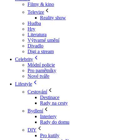
Filmy & kino
Televize
Reality show
Hudba
Hry
Literatura
Výtvarné umění
Divadlo
Digi a stream
Celebrity
Módní policie
Pro pamětníky
Nové tváře
Lifestyle
Cestování
Destinace
Rady na cesty
Bydlení
Interiery
Rady do domu
DIY
Pro kutily