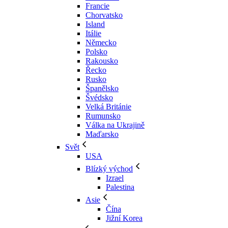
Francie
Chorvatsko
Island
Itálie
Německo
Polsko
Rakousko
Řecko
Rusko
Španělsko
Švédsko
Velká Británie
Rumunsko
Válka na Ukrajině
Maďarsko
Svět
USA
Blízký východ
Izrael
Palestina
Asie
Čína
Jižní Korea