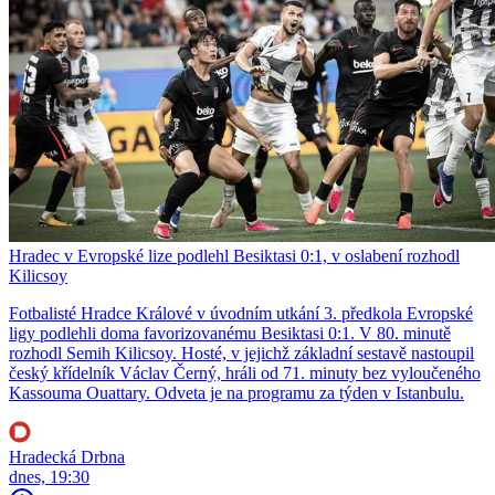
Hradec v Evropské lize podlehl Besiktasi 0:1, v oslabení rozhodl
Kilicsoy
Fotbalisté Hradce Králové v úvodním utkání 3. předkola Evropské
ligy podlehli doma favorizovanému Besiktasi 0:1. V 80. minutě
rozhodl Semih Kilicsoy. Hosté, v jejichž základní sestavě nastoupil
český křídelník Václav Černý, hráli od 71. minuty bez vyloučeného
Kassouma Ouattary. Odveta je na programu za týden v Istanbulu.
Hradecká Drbna
dnes, 19:30