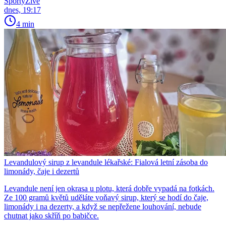
SportyŽivě
dnes, 19:17
4 min
Levandulový sirup z levandule lékařské: Fialová letní zásoba do
limonády, čaje i dezertů
Levandule není jen okrasa u plotu, která dobře vypadá na fotkách.
Ze 100 gramů květů uděláte voňavý sirup, který se hodí do čaje,
limonády i na dezerty, a když se nepřežene louhování, nebude
chutnat jako skříň po babičce.