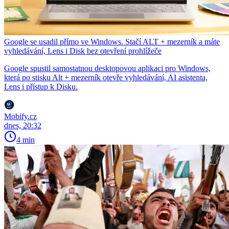
Google se usadil přímo ve Windows. Stačí ALT + mezerník a máte
vyhledávání, Lens i Disk bez otevření prohlížeče
Google spustil samostatnou desktopovou aplikaci pro Windows,
která po stisku Alt + mezerník otevře vyhledávání, AI asistenta,
Lens i přístup k Disku.
Mobify.cz
dnes, 20:32
4 min