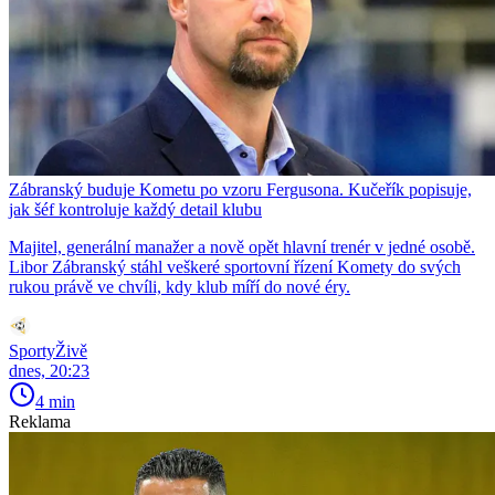
Zábranský buduje Kometu po vzoru Fergusona. Kučeřík popisuje,
jak šéf kontroluje každý detail klubu
Majitel, generální manažer a nově opět hlavní trenér v jedné osobě.
Libor Zábranský stáhl veškeré sportovní řízení Komety do svých
rukou právě ve chvíli, kdy klub míří do nové éry.
SportyŽivě
dnes, 20:23
4 min
Reklama