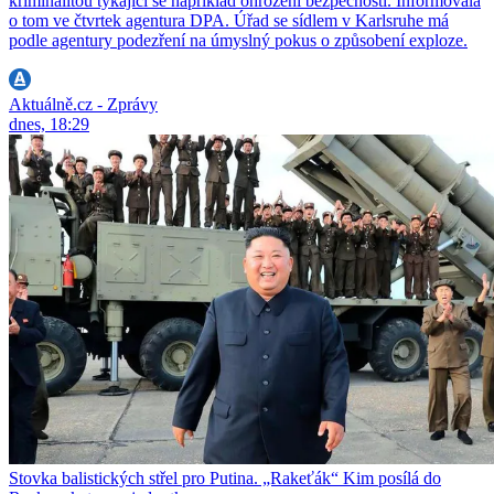
kriminalitou týkající se například ohrožení bezpečnosti. Informovala
o tom ve čtvrtek agentura DPA. Úřad se sídlem v Karlsruhe má
podle agentury podezření na úmyslný pokus o způsobení exploze.
Aktuálně.cz - Zprávy
dnes, 18:29
Stovka balistických střel pro Putina. „Rakeťák“ Kim posílá do