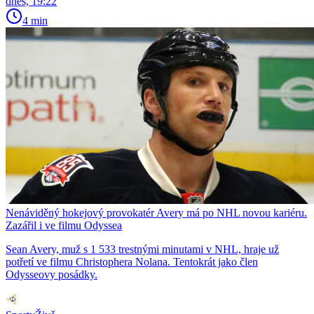
dnes, 19:22
4 min
Nenáviděný hokejový provokatér Avery má po NHL novou kariéru.
Zazářil i ve filmu Odyssea
Sean Avery, muž s 1 533 trestnými minutami v NHL, hraje už
potřetí ve filmu Christophera Nolana. Tentokrát jako člen
Odysseovy posádky.