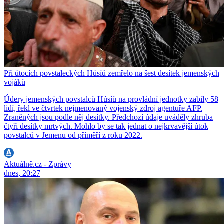
Při útocích povstaleckých Húsíů zemřelo na šest desítek jemenských
vojáků
Údery jemenských povstalců Húsíů na provládní jednotky zabily 58
lidí, řekl ve čtvrtek nejmenovaný vojenský zdroj agentuře AFP.
Zraněných jsou podle něj desítky. Předchozí údaje uváděly zhruba
čtyři desítky mrtvých. Mohlo by se tak jednat o nejkrvavější útok
povstalců v Jemenu od příměří z roku 2022.
Aktuálně.cz - Zprávy
dnes, 20:27