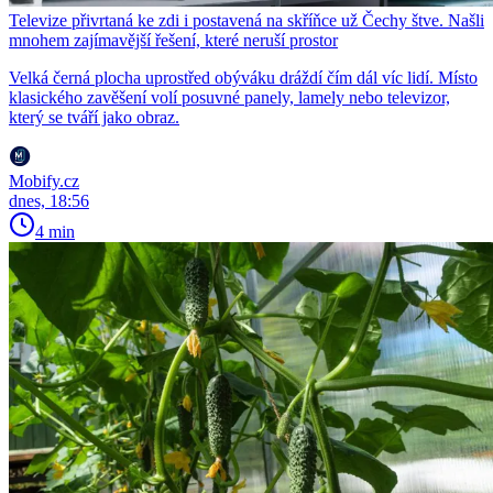
Televize přivrtaná ke zdi i postavená na skříňce už Čechy štve. Našli
mnohem zajímavější řešení, které neruší prostor
Velká černá plocha uprostřed obýváku dráždí čím dál víc lidí. Místo
klasického zavěšení volí posuvné panely, lamely nebo televizor,
který se tváří jako obraz.
Mobify.cz
dnes, 18:56
4 min