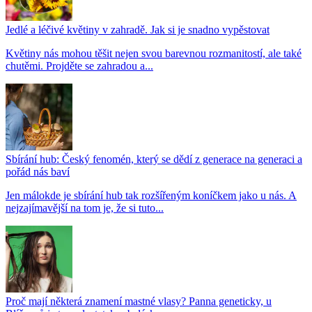
Jedlé a léčivé květiny v zahradě. Jak si je snadno vypěstovat
Květiny nás mohou těšit nejen svou barevnou rozmanitostí, ale také
chutěmi. Projděte se zahradou a...
Sbírání hub: Český fenomén, který se dědí z generace na generaci a
pořád nás baví
Jen málokde je sbírání hub tak rozšířeným koníčkem jako u nás. A
nejzajímavější na tom je, že si tuto...
Proč mají některá znamení mastné vlasy? Panna geneticky, u