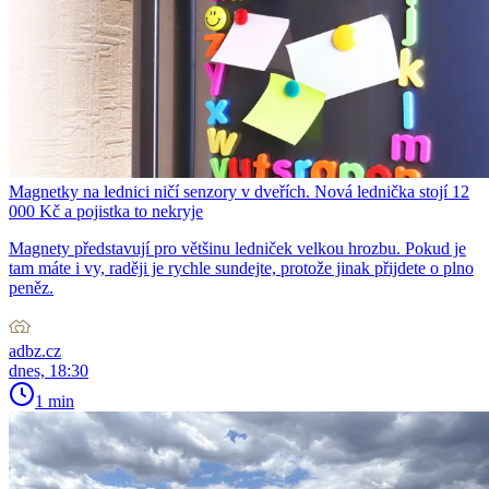
Magnetky na lednici ničí senzory v dveřích. Nová lednička stojí 12
000 Kč a pojistka to nekryje
Magnety představují pro většinu ledniček velkou hrozbu. Pokud je
tam máte i vy, raději je rychle sundejte, protože jinak přijdete o plno
peněz.
adbz.cz
dnes, 18:30
1 min