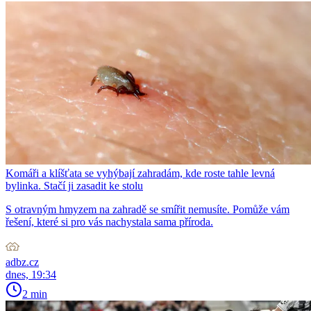
Komáři a klíšťata se vyhýbají zahradám, kde roste tahle levná
bylinka. Stačí ji zasadit ke stolu
S otravným hmyzem na zahradě se smířit nemusíte. Pomůže vám
řešení, které si pro vás nachystala sama příroda.
adbz.cz
dnes, 19:34
2 min