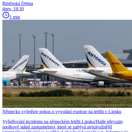
Brněnská Drbna
dnes, 18:30
1 min
Německo vyšetřuje pokus o vyvolání exploze na letišti v Lipsku
Vyšetřování incidentu na německém letišti Lipsko/Halle převzalo
spolkové státní zastupitelství, které se zabývá nejzávažnější