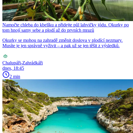
Namočte chleba do kbelíku a přidejte půl lahvičky jódu. Okurky po
tom hnojí samy sebe a plodí až do prvních mrazů
Okurky se mohou na zahradě změnit doslova v plodící nezmary.
Musíte je jen správně vyživit – a pak už se jen těšit z výsledků.
Chalupáři-Zahrádkáři
dnes, 18:45
2 min