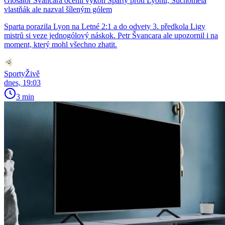
Glosátor Švancara ocenil výkon Sparty proti Lyonu, Suchomela
vlastňák ale nazval šíleným gólem
Sparta porazila Lyon na Letné 2:1 a do odvety 3. předkola Ligy
mistrů si veze jednogólový náskok. Petr Švancara ale upozornil i na
moment, který mohl všechno zhatit.
SportyŽivě
dnes, 19:03
3 min