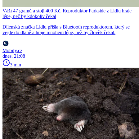
Váží 47 gramů a stojí 400 Kč. Reproduktor Parkside z Lidlu hraje
lépe, než by kdokoliv čekal
Dílenská značka Lidlu přišla s Bluetooth reproduktorem, který se
vejde do dlaně a hraje mnohem lépe, než by člověk čekal.
Mobify.cz
dnes, 21:08
3 min