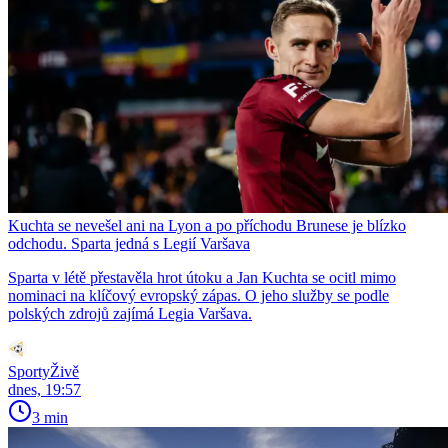
Kuchta se nevešel ani na Lyon a po příchodu Brunese je blízko
odchodu. Sparta jedná s Legií Varšava
Sparta v létě přestavěla hrot útoku a Jan Kuchta se ocitl mimo
nominaci na klíčový evropský zápas. O jeho služby se podle
polských zdrojů zajímá Legia Varšava.
SportyŽivě
dnes, 19:57
3 min