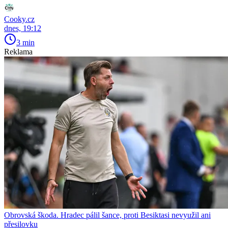
Cooky.cz
dnes, 19:12
3 min
Reklama
Obrovská škoda. Hradec pálil šance, proti Besiktasi nevyužil ani
přesilovku