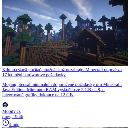
Kdo má starší počítač, možná si už nezahraje. Minecraft poprvé za
17 let mění hardwarové požadavky
Mojang přepsal minimální i doporučené požadavky pro Minecraft:
Java Edition. Minimum RAM vyskočilo ze 2 GB na 8, u
integrované grafiky dokonce na 12 GB.
Mobify.cz
dnes, 19:46
4 min