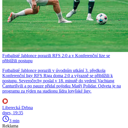
Fotbalisté Jablonce porazili RFS 2:0 a v Konferenční lize se
přiblížili postupu
Fotbalisté Jablonce porazili v úvodním utkání 3. předkola
Konferenční ligy RFS Riga doma 2:0 a výrazně se přiblížili k
postupu. Severočechy poslal v 18. minutě do vedení Vachtang
Čanturišvili a po pauze přidal pojistku Matěj Polidar. Odveta je na
programu za týden na stadionu lídra lotyšské ligy.
Liberecká Drbna
dnes, 19:35
3 min
Reklama