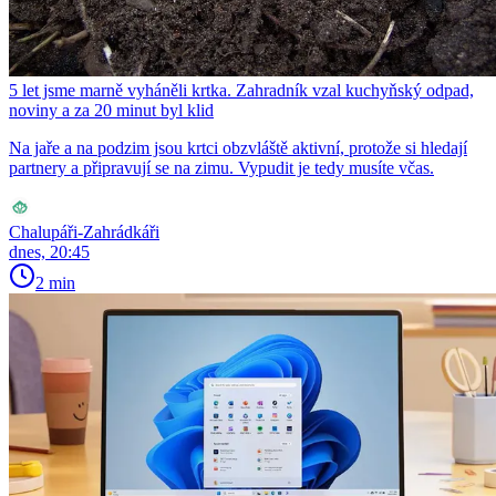
5 let jsme marně vyháněli krtka. Zahradník vzal kuchyňský odpad,
noviny a za 20 minut byl klid
Na jaře a na podzim jsou krtci obzvláště aktivní, protože si hledají
partnery a připravují se na zimu. Vypudit je tedy musíte včas.
Chalupáři-Zahrádkáři
dnes, 20:45
2 min