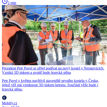
2 min
Prezident Petr Pavel se přijel podívat na nový kostel v Neratovicích.
Vzniká 3D tiskem a uvnitř bude lezecká stěna
Petr Pavel v květnu navštívil staveniště prvního kostela v Česku,
jehož věž má vzniknout 3D tiskem betonu. Součástí věže bude i
lezecká stěna.
Mobify.cz