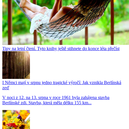
Tipy na letní čtení. Tyto knihy ještě stihnete do konce léta přečíst
I Němci mají v srpnu jedno tragické výročí: Jak vznikla Berlínská
zeď
V noci z 12. na 13. srpna v roce 1961 byla zahájena stavba
Berlínské zdi. Stavba, která měla délku 155 km...