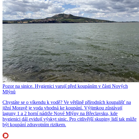
Pozor na sinice. Hygienici varují před koupáním v části Nových
Mlýnů
Chystáte se o víkendu k vodě? Ve většině přírodních koupališť na
jižní Moravě je voda vhodná ke koupání. Výjimkou zůstávají
laguny 1 a 2 horní nádrže Nové Mlýny na Břeclavsku, kde
hygienici dál evidují výskyt sinic. Pro citlivější skupiny lidí tak může
být koupání zdravotním rizikem.