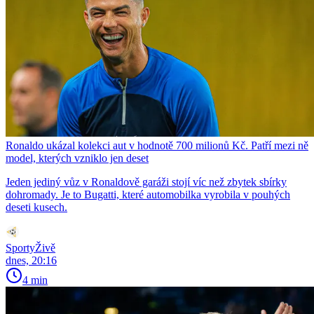
Ronaldo ukázal kolekci aut v hodnotě 700 milionů Kč. Patří mezi ně
model, kterých vzniklo jen deset
Jeden jediný vůz v Ronaldově garáži stojí víc než zbytek sbírky
dohromady. Je to Bugatti, které automobilka vyrobila v pouhých
deseti kusech.
SportyŽivě
dnes, 20:16
4 min