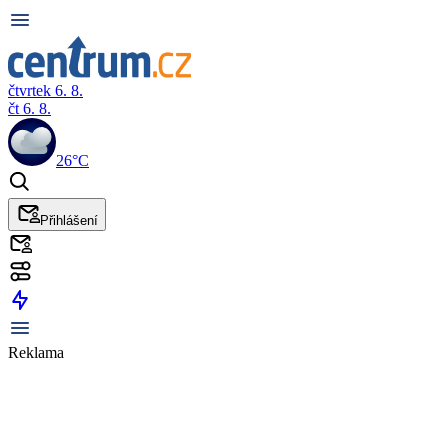
čtvrtek 6. 8.
čt 6. 8.
26°C
Přihlášení
Reklama