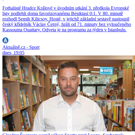
Fotbalisté Hradce Králové v úvodním utkání 3. předkola Evropské
ligy podlehli doma favorizovanému Besiktasi 0:1. V 80. minutě
rozhodl Semih Kilicsoy. Hosté, v jejichž základní sestavě nastoupil
český křídelník Václav Černý, hráli od 71. minuty bez vyloučeného
Kassouma Ouattary. Odveta je na programu za týden v Istanbulu.
Aktuálně.cz - Sport
dnes, 19:05