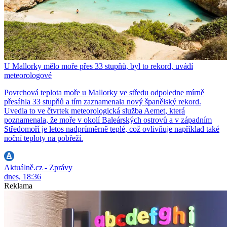
U Mallorky mělo moře přes 33 stupňů, byl to rekord, uvádí
meteorologové
Povrchová teplota moře u Mallorky ve středu odpoledne mírně
přesáhla 33 stupňů a tím zaznamenala nový španělský rekord.
Uvedla to ve čtvrtek meteorologická služba Aemet, která
poznamenala, že moře v okolí Baleárských ostrovů a v západním
Středomoří je letos nadprůměrně teplé, což ovlivňuje například také
noční teploty na pobřeží.
Aktuálně.cz - Zprávy
dnes, 18:36
Reklama