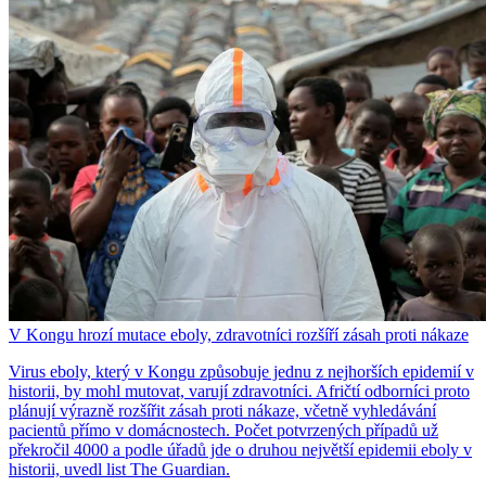
V Kongu hrozí mutace eboly, zdravotníci rozšíří zásah proti nákaze
Virus eboly, který v Kongu způsobuje jednu z nejhorších epidemií v
historii, by mohl mutovat, varují zdravotníci. Afričtí odborníci proto
plánují výrazně rozšířit zásah proti nákaze, včetně vyhledávání
pacientů přímo v domácnostech. Počet potvrzených případů už
překročil 4000 a podle úřadů jde o druhou největší epidemii eboly v
historii, uvedl list The Guardian.