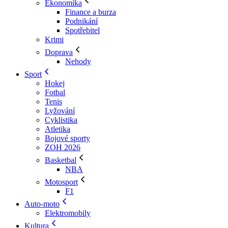
Ekonomika
Finance a burza
Podnikání
Spotřebitel
Krimi
Doprava
Nehody
Sport
Hokej
Fotbal
Tenis
Lyžování
Cyklistika
Atletika
Bojové sporty
ZOH 2026
Basketbal
NBA
Motosport
F1
Auto-moto
Elektromobily
Kultura