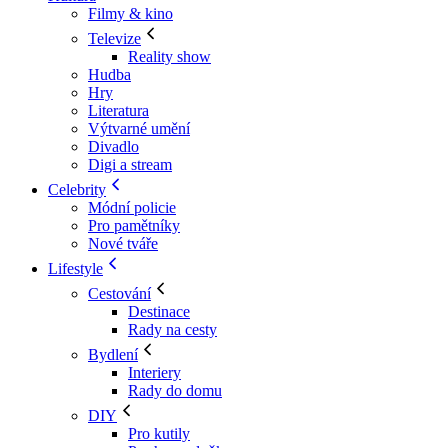
Filmy & kino
Televize
Reality show
Hudba
Hry
Literatura
Výtvarné umění
Divadlo
Digi a stream
Celebrity
Módní policie
Pro pamětníky
Nové tváře
Lifestyle
Cestování
Destinace
Rady na cesty
Bydlení
Interiery
Rady do domu
DIY
Pro kutily