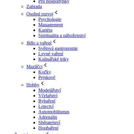
Pro hospodyňky
Zahrada
Osobní rozvoj
Psychologie
Management
Kariéra
Spiritualita a náboženství
Jídlo a vaření
Světová gastronomie
Levné vaření
Kulinářské triky
Mazlíčci
Kočky
Pejskové
Hobby
Modelářství
Včelařství
Rybaření
Letectví
Automobilismus
Adrenalin
Sběratelství
Houbaření