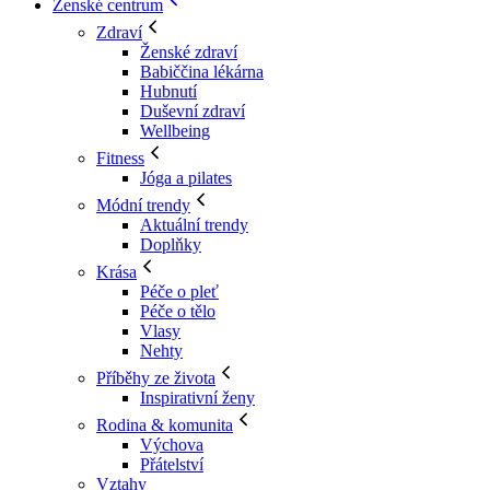
Ženské centrum
Zdraví
Ženské zdraví
Babiččina lékárna
Hubnutí
Duševní zdraví
Wellbeing
Fitness
Jóga a pilates
Módní trendy
Aktuální trendy
Doplňky
Krása
Péče o pleť
Péče o tělo
Vlasy
Nehty
Příběhy ze života
Inspirativní ženy
Rodina & komunita
Výchova
Přátelství
Vztahy