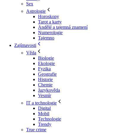
Sex
Astrologie
Horoskopy
Tarot a karty
Andělé a tajemná znamení
Numerologie
Tajemno
Zajímavosti
Věda
Biologie
Ekologie
Fyzika
Geografie
Historie
Chemie
Jazykověda
Vesmír
IT a technologie
Digital
Mobil
Technologie
Trendy
True crime