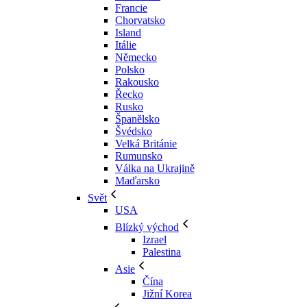
Francie
Chorvatsko
Island
Itálie
Německo
Polsko
Rakousko
Řecko
Rusko
Španělsko
Švédsko
Velká Británie
Rumunsko
Válka na Ukrajině
Maďarsko
Svět
USA
Blízký východ
Izrael
Palestina
Asie
Čína
Jižní Korea