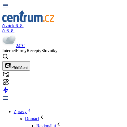
čtvrtek 6. 8.
čt 6. 8.
24°C
Internet
Firmy
Recepty
Slovníky
Přihlášení
Zprávy
Domácí
Regionální