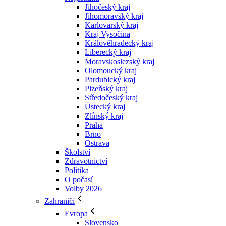
Jihočeský kraj
Jihomoravský kraj
Karlovarský kraj
Kraj Vysočina
Králověhradecký kraj
Liberecký kraj
Moravskoslezský kraj
Olomoucký kraj
Pardubický kraj
Plzeňský kraj
Středočeský kraj
Ústecký kraj
Zlínský kraj
Praha
Brno
Ostrava
Školství
Zdravotnictví
Politika
O počasí
Volby 2026
Zahraničí
Evropa
Slovensko