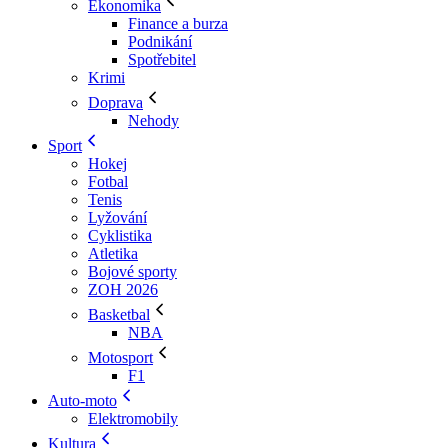
Ekonomika
Finance a burza
Podnikání
Spotřebitel
Krimi
Doprava
Nehody
Sport
Hokej
Fotbal
Tenis
Lyžování
Cyklistika
Atletika
Bojové sporty
ZOH 2026
Basketbal
NBA
Motosport
F1
Auto-moto
Elektromobily
Kultura