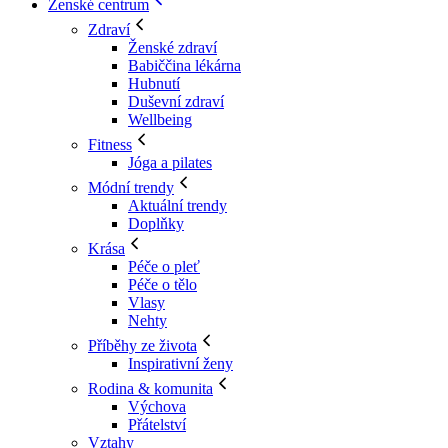
Ženské centrum
Zdraví
Ženské zdraví
Babiččina lékárna
Hubnutí
Duševní zdraví
Wellbeing
Fitness
Jóga a pilates
Módní trendy
Aktuální trendy
Doplňky
Krása
Péče o pleť
Péče o tělo
Vlasy
Nehty
Příběhy ze života
Inspirativní ženy
Rodina & komunita
Výchova
Přátelství
Vztahy