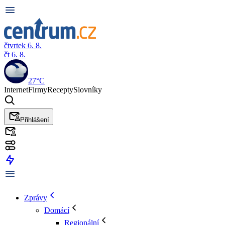
čtvrtek 6. 8.
čt 6. 8.
27°C
Internet
Firmy
Recepty
Slovníky
Přihlášení
Zprávy
Domácí
Regionální