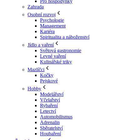
Pro hospodyňky
Zahrada
Osobní rozvoj
Psychologie
Management
Kariéra
Spiritualita a náboženství
Jídlo a vaření
Světová gastronomie
Levné vaření
Kulinářské triky
Mazlíčci
Kočky
Pejskové
Hobby
Modelářství
Včelařství
Rybaření
Letectví
Automobilismus
Adrenalin
Sběratelství
Houbaření