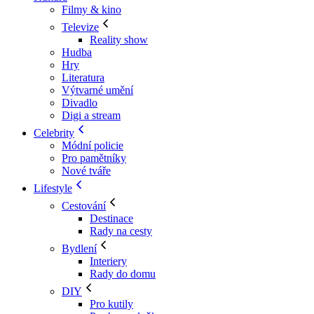
Filmy & kino
Televize
Reality show
Hudba
Hry
Literatura
Výtvarné umění
Divadlo
Digi a stream
Celebrity
Módní policie
Pro pamětníky
Nové tváře
Lifestyle
Cestování
Destinace
Rady na cesty
Bydlení
Interiery
Rady do domu
DIY
Pro kutily