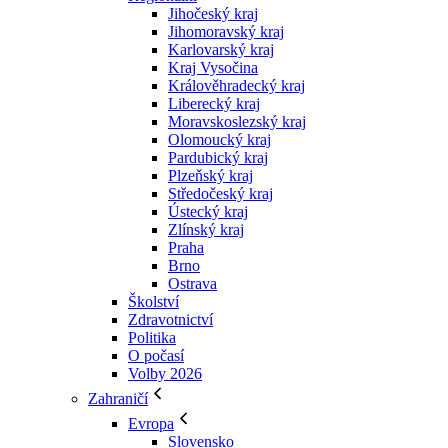
Jihočeský kraj
Jihomoravský kraj
Karlovarský kraj
Kraj Vysočina
Králověhradecký kraj
Liberecký kraj
Moravskoslezský kraj
Olomoucký kraj
Pardubický kraj
Plzeňský kraj
Středočeský kraj
Ústecký kraj
Zlínský kraj
Praha
Brno
Ostrava
Školství
Zdravotnictví
Politika
O počasí
Volby 2026
Zahraničí
Evropa
Slovensko