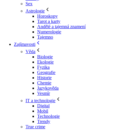
Sex
Astrologie
Horoskopy
Tarot a karty
Andělé a tajemná znamení
Numerologie
Tajemno
Zajímavosti
Věda
Biologie
Ekologie
Fyzika
Geografie
Historie
Chemie
Jazykověda
Vesmír
IT a technologie
Digital
Mobil
Technologie
Trendy
True crime