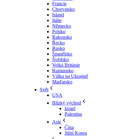
Francie
Chorvatsko
Island
Itálie
Německo
Polsko
Rakousko
Řecko
Rusko
Španělsko
Švédsko
Velká Británie
Rumunsko
Válka na Ukrajině
Maďarsko
Svět
USA
Blízký východ
Izrael
Palestina
Asie
Čína
Jižní Korea