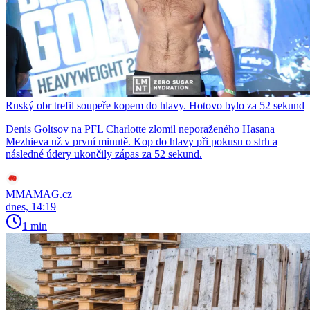
Ruský obr trefil soupeře kopem do hlavy. Hotovo bylo za 52 sekund
Denis Goltsov na PFL Charlotte zlomil neporaženého Hasana
Mezhieva už v první minutě. Kop do hlavy při pokusu o strh a
následné údery ukončily zápas za 52 sekund.
MMAMAG.cz
dnes, 14:19
1 min