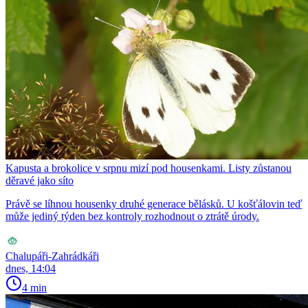
Kapusta a brokolice v srpnu mizí pod housenkami. Listy zůstanou
děravé jako síto
Právě se líhnou housenky druhé generace bělásků. U košťálovin teď
může jediný týden bez kontroly rozhodnout o ztrátě úrody.
Chalupáři-Zahrádkáři
dnes, 14:04
4 min