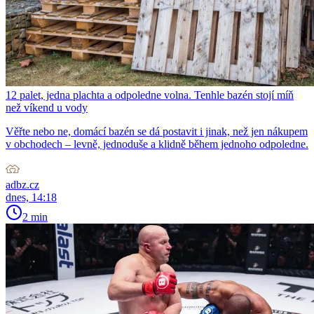
12 palet, jedna plachta a odpoledne volna. Tenhle bazén stojí míň
než víkend u vody
Věřte nebo ne, domácí bazén se dá postavit i jinak, než jen nákupem
v obchodech – levně, jednoduše a klidně během jednoho odpoledne.
adbz.cz
dnes, 14:18
2 min