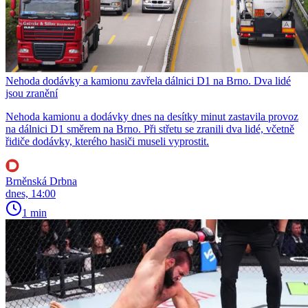
Nehoda dodávky a kamionu zavřela dálnici D1 na Brno. Dva lidé
jsou zranění
Nehoda kamionu a dodávky dnes na desítky minut zastavila provoz
na dálnici D1 směrem na Brno. Při střetu se zranili dva lidé, včetně
řidiče dodávky, kterého hasiči museli vyprostit.
Brněnská Drbna
dnes, 14:00
1 min