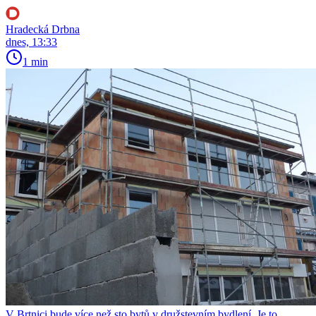
Hradecká Drbna
dnes, 13:33
1 min
V Brtnici bude více než sto bytů v družstevním bydlení. Je to