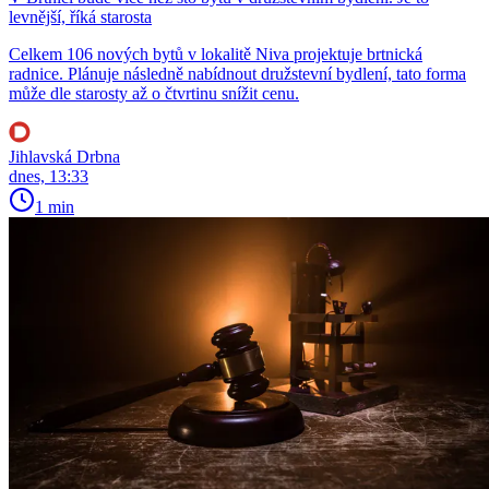
levnější, říká starosta
Celkem 106 nových bytů v lokalitě Niva projektuje brtnická
radnice. Plánuje následně nabídnout družstevní bydlení, tato forma
může dle starosty až o čtvrtinu snížit cenu.
Jihlavská Drbna
dnes, 13:33
1 min