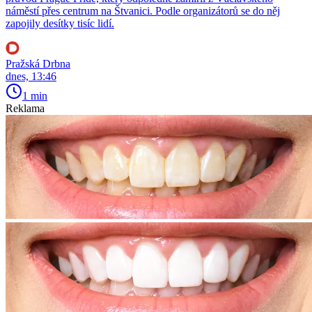
náměstí přes centrum na Štvanici. Podle organizátorů se do něj
zapojily desítky tisíc lidí.
Pražská Drbna
dnes, 13:46
1 min
Reklama