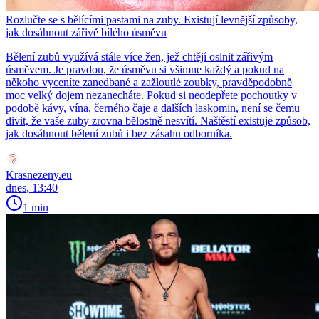
Rozlučte se s bělícími pastami na zuby. Existují levnější způsoby,
jak dosáhnout zářivě bílého úsměvu
Bělení zubů využívá stále více žen, jež chtějí oslnit zářivým
úsměvem. Je pravdou, že úsměvu si všimne každý a pokud na
někoho vyceníte zanedbané a zažloutlé zoubky, pravděpodobně
moc velký dojem nezanecháte. Pokud si neodepřete pochoutky v
podobě kávy, vína, černého čaje a dalších laskomin, není se čemu
divit, že vaše zuby zrovna bělostně nesvítí. Naštěstí existuje způsob,
jak dosáhnout bělení zubů i bez zásahu odborníka.
Krasnezeny.eu
dnes, 13:40
1 min