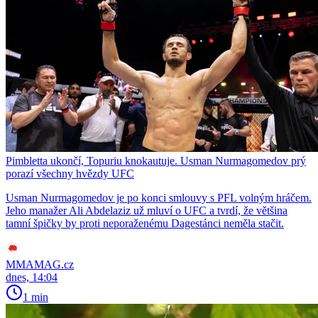
Pimbletta ukončí, Topuriu knokautuje. Usman Nurmagomedov prý
porazí všechny hvězdy UFC
Usman Nurmagomedov je po konci smlouvy s PFL volným hráčem.
Jeho manažer Ali Abdelaziz už mluví o UFC a tvrdí, že většina
tamní špičky by proti neporaženému Dagestánci neměla stačit.
MMAMAG.cz
dnes, 14:04
1 min