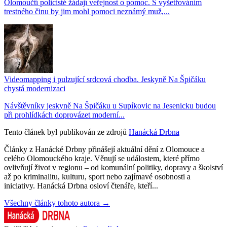
Olomoučtí policisté žádají veřejnost o pomoc. S vyšetřováním
trestného činu by jim mohl pomoci neznámý muž,...
Videomapping i pulzující srdcová chodba. Jeskyně Na Špičáku
chystá modernizaci
Návštěvníky jeskyně Na Špičáku u Supíkovic na Jesenicku budou
při prohlídkách doprovázet moderní...
Tento článek byl publikován ze zdrojů
Hanácká Drbna
Články z Hanácké Drbny přinášejí aktuální dění z Olomouce a
celého Olomouckého kraje. Věnují se událostem, které přímo
ovlivňují život v regionu – od komunální politiky, dopravy a školství
až po kriminalitu, kulturu, sport nebo zajímavé osobnosti a
iniciativy. Hanácká Drbna osloví čtenáře, kteří...
Všechny články tohoto autora →