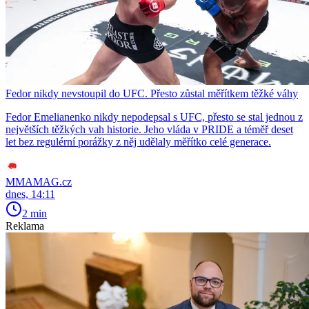
Fedor nikdy nevstoupil do UFC. Přesto zůstal měřítkem těžké váhy
Fedor Emelianenko nikdy nepodepsal s UFC, přesto se stal jednou z
největších těžkých vah historie. Jeho vláda v PRIDE a téměř deset
let bez regulérní porážky z něj udělaly měřítko celé generace.
MMAMAG.cz
dnes, 14:11
2 min
Reklama