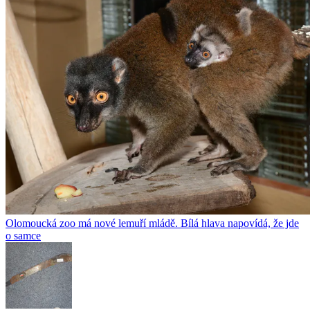
Olomoucká zoo má nové lemuří mládě. Bílá hlava napovídá, že jde
o samce