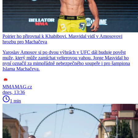
Poirier ho přirovnal k Khabibovi. Masvidal vidí v Amosovovi
hrozbu pro Machačeva
Yaroslav Amosov si po dvou výhrách v UFC dál buduje pověst
muže, který může zamíchat velterovou vahou. Jorge Masvidal ho
nyní označil za mimořádně nebezpečného soupeře i pro šampiona
Islama Machačeva.
MMAMAG.cz
dnes, 13:36
1 min