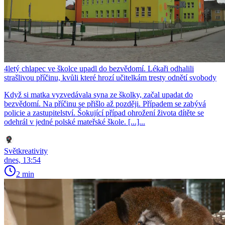
4letý chlapec ve školce upadl do bezvědomí. Lékaři odhalili
strašlivou příčinu, kvůli které hrozí učitelkám tresty odnětí svobody
Když si matka vyzvedávala syna ze školky, začal upadat do
bezvědomí. Na příčinu se přišlo až později. Případem se zabývá
policie a zastupitelství. Šokující případ ohrožení života dítěte se
odehrál v jedné polské mateřské škole. [...]...
Světkreativity
dnes, 13:54
2 min