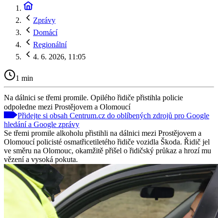
Zprávy
Domácí
Regionální
4. 6. 2026, 11:05
1 min
Na dálnici se třemi promile. Opilého řidiče přistihla policie
odpoledne mezi Prostějovem a Olomoucí
Přidejte si obsah Centrum.cz do oblíbených zdrojů pro Google
hledání a Google zprávy
Se třemi promile alkoholu přistihli na dálnici mezi Prostějovem a
Olomoucí policisté osmatřicetiletého řidiče vozidla Škoda. Řidič jel
ve směru na Olomouc, okamžitě přišel o řidičský průkaz a hrozí mu
vězení a vysoká pokuta.