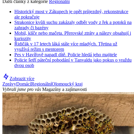
Další články z kategorie
Regionální
Historický most v Zákupech je opět průjezdný, rekonstrukce
ale pokračuje
Strakonice kvůli suchu zakázaly odběr vody z řek a potoků na
zahrady či bazény
Mobil, klíče nebo mačeta. Přerovské ztráty a nálezy obsahují i
kuriozity
Řidičák v 17 letech láká stále více mladých. Třetina už
využívá režim s mentorem
Pes v Havířově napadl dítě. Policie hledá jeho majitele
Policie šetří páteční pobodání v Tanvaldu jako pokus o vraždu
dvou osob
Zobrazit více
Zprávy
Domácí
Regionální
Olomoucký kraj
Vybrali jsme pro vás
Magazíny a zajímavosti