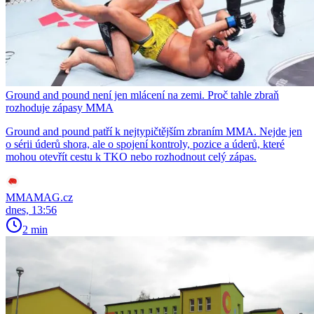
Ground and pound není jen mlácení na zemi. Proč tahle zbraň
rozhoduje zápasy MMA
Ground and pound patří k nejtypičtějším zbraním MMA. Nejde jen
o sérii úderů shora, ale o spojení kontroly, pozice a úderů, které
mohou otevřít cestu k TKO nebo rozhodnout celý zápas.
MMAMAG.cz
dnes, 13:56
2 min