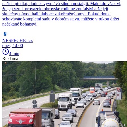
našich předků, dodnes vyvolává silnou nostalgii. Málokdo však ví,
že její vznik provázelo obrovské rodinné zoufalství a že její
skutečný původ halí hluboce zakořeněný omyl. Pokud doma
schováváte kompletní sadu v dobrém stavu, můžete v rukou držet
nečekané bohatství.
NESPECHEJ.cz
dnes, 14:00
4 min
Reklama