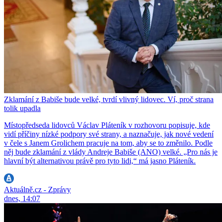
Zklamání z Babiše bude velké, tvrdí vlivný lidovec. Ví, proč strana
tolik upadla
Místopředseda lidovců Václav Pláteník v rozhovoru popisuje, kde
vidí příčiny nízké podpory své strany, a naznačuje, jak nové vedení
v čele s Janem Grolichem pracuje na tom, aby se to změnilo. Podle
něj bude zklamání z vlády Andreje Babiše (ANO) velké. „Pro nás je
hlavní být alternativou právě pro tyto lidi,“ má jasno Pláteník.
Aktuálně.cz - Zprávy
dnes, 14:07