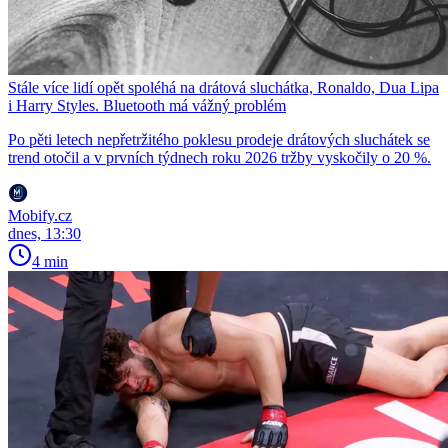
Stále více lidí opět spoléhá na drátová sluchátka, Ronaldo, Dua Lipa
i Harry Styles. Bluetooth má vážný problém
Po pěti letech nepřetržitého poklesu prodeje drátových sluchátek se
trend otočil a v prvních týdnech roku 2026 tržby vyskočily o 20 %.
Mobify.cz
dnes, 13:30
4 min