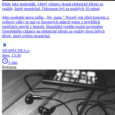
Bible jako podsedák: 14letý chlapec dostal elektrické křeslo za
vraždy, které nespáchal. Odsouzen byl za pouhých 10 minut
Jeho poslední slova zněla: „Ne, pane.“ Necelý rok před koncem 2.
světové války se stal ve Spojených státech jeden z největších
justičních omylů v historii. Skandální verdikt poslal nevinného
černošského chlapce na elektrické křeslo za vraždy dvou bílých
dívek, které ovšem nespáchal.
NESPECHEJ.cz
dnes, 13:30
3 min
Reklama