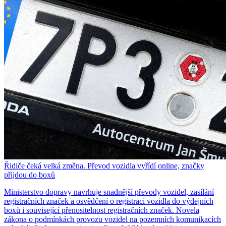
Řidiče čeká velká změna. Převod vozidla vyřídí online, značky
přijdou do boxů
Ministerstvo dopravy navrhuje snadnější převody vozidel, zasílání
registračních značek a osvědčení o registraci vozidla do výdejních
boxů i související přenositelnost registračních značek. Novela
zákona o podmínkách provozu vozidel na pozemních komunikacích