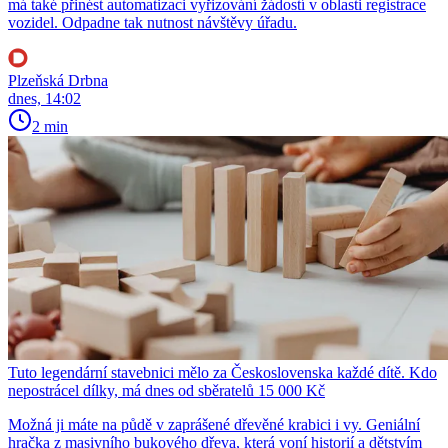
má také přinést automatizaci vyřizování žádostí v oblasti registrace
vozidel. Odpadne tak nutnost návštěvy úřadu.
Plzeňská Drbna
dnes, 14:02
2 min
Tuto legendární stavebnici mělo za Československa každé dítě. Kdo
nepostrácel dílky, má dnes od sběratelů 15 000 Kč
Možná ji máte na půdě v zaprášené dřevěné krabici i vy. Geniální
hračka z masivního bukového dřeva, která voní historií a dětstvím