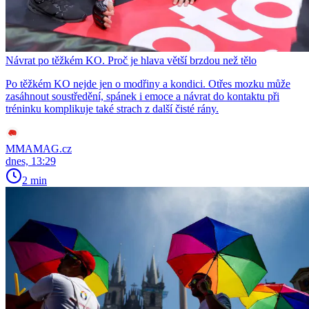
Návrat po těžkém KO. Proč je hlava větší brzdou než tělo
Po těžkém KO nejde jen o modřiny a kondici. Otřes mozku může
zasáhnout soustředění, spánek i emoce a návrat do kontaktu při
tréninku komplikuje také strach z další čisté rány.
MMAMAG.cz
dnes, 13:29
2 min