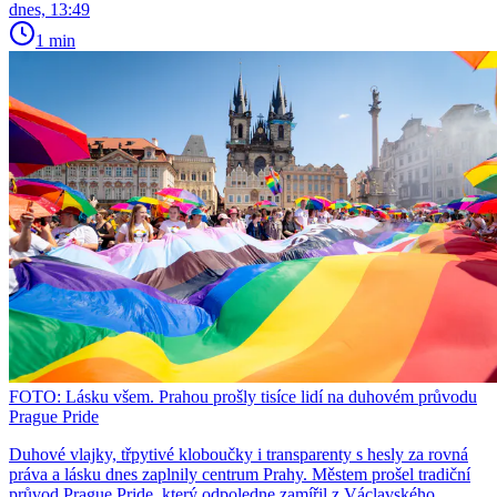
dnes, 13:49
1 min
FOTO: Lásku všem. Prahou prošly tisíce lidí na duhovém průvodu
Prague Pride
Duhové vlajky, třpytivé kloboučky i transparenty s hesly za rovná
práva a lásku dnes zaplnily centrum Prahy. Městem prošel tradiční
průvod Prague Pride, který odpoledne zamířil z Václavského