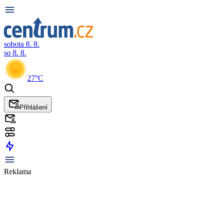
sobota 8. 8.
so 8. 8.
27°C
Přihlášení
Reklama