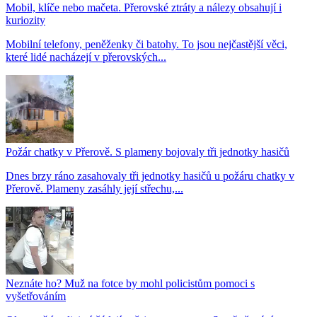
Mobil, klíče nebo mačeta. Přerovské ztráty a nálezy obsahují i
kuriozity
Mobilní telefony, peněženky či batohy. To jsou nejčastější věci,
které lidé nacházejí v přerovských...
Požár chatky v Přerově. S plameny bojovaly tři jednotky hasičů
Dnes brzy ráno zasahovaly tři jednotky hasičů u požáru chatky v
Přerově. Plameny zasáhly její střechu,...
Neznáte ho? Muž na fotce by mohl policistům pomoci s
vyšetřováním