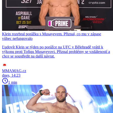
Klein rozebral porážku s Musayevem. Přiznal, co mu v zápase
vůbec nefungovalo
Ľudovít Klein se týden po porážce na UFC v Bělehradě vrátil k
výkonu proti Tofiqu Musayevovi. Přiznal problémy se vzdáleností a
chce se soustředit na další návrat.
MMAMAG.cz
dnes, 14:23
1 min