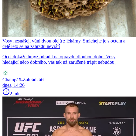
Vosy nesnášejí vůni dvou olejů z lékárny. Smíchejte je s octem a
celé léto se na zahradu nevrátí
Ocet dokáže hmyz odradit na opravdu dlouhou dobu. Vosy,
hledající něco dobrého, vás tak už zaručeně trápit nebudou.
Chalupáři-Zahrádkáři
dnes, 14:26
2 min