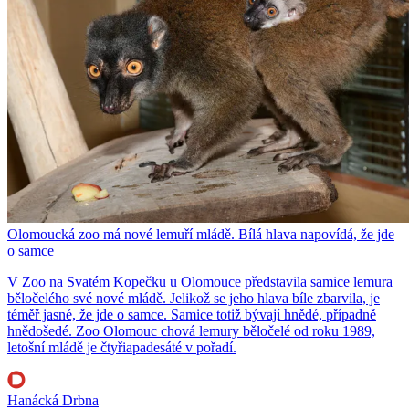
Olomoucká zoo má nové lemuří mládě. Bílá hlava napovídá, že jde
o samce
V Zoo na Svatém Kopečku u Olomouce představila samice lemura
běločelého své nové mládě. Jelikož se jeho hlava bíle zbarvila, je
téměř jasné, že jde o samce. Samice totiž bývají hnědé, případně
hnědošedé. Zoo Olomouc chová lemury běločelé od roku 1989,
letošní mládě je čtyřiapadesáté v pořadí.
Hanácká Drbna