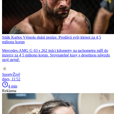
Silák Karlos Vémola shání peníze. Prodává svůj klenot za 4,5
milionu korun
Mercedes-AMG G 63 s 262 tisíci kilometry na tachometru míří do
inzerce za 4,5 milionu korun. Srovnatelné kusy s desetinou nájezdu
stojí stejně.
SportyŽivě
dnes, 11:52
4 min
Reklama