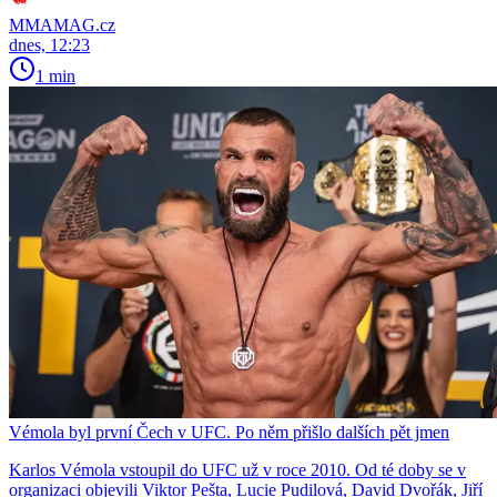
MMAMAG.cz
dnes, 12:23
1 min
Vémola byl první Čech v UFC. Po něm přišlo dalších pět jmen
Karlos Vémola vstoupil do UFC už v roce 2010. Od té doby se v
organizaci objevili Viktor Pešta, Lucie Pudilová, David Dvořák, Jiří