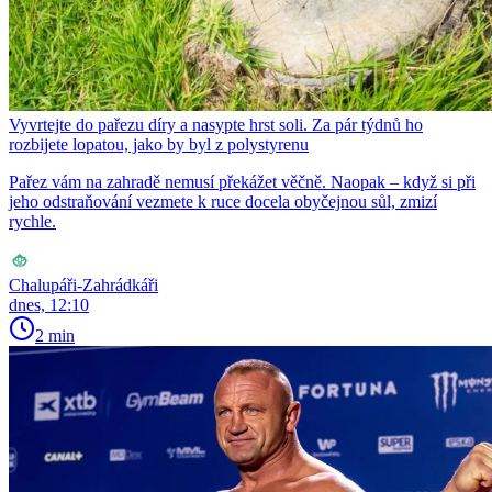
Vyvrtejte do pařezu díry a nasypte hrst soli. Za pár týdnů ho
rozbijete lopatou, jako by byl z polystyrenu
Pařez vám na zahradě nemusí překážet věčně. Naopak – když si při
jeho odstraňování vezmete k ruce docela obyčejnou sůl, zmizí
rychle.
Chalupáři-Zahrádkáři
dnes, 12:10
2 min