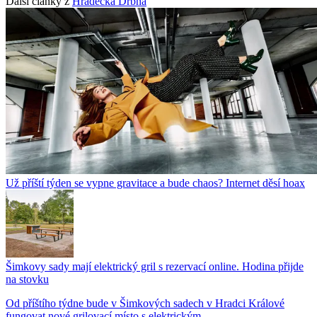
Další články z
Hradecká Drbna
Už příští týden se vypne gravitace a bude chaos? Internet děsí hoax
Šimkovy sady mají elektrický gril s rezervací online. Hodina přijde
na stovku
Od příštího týdne bude v Šimkových sadech v Hradci Králové
fungovat nové grilovací místo s elektrickým...