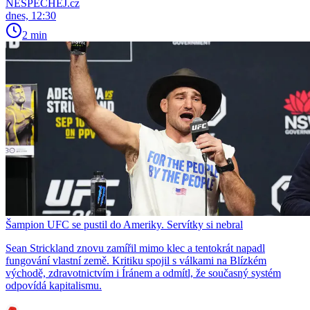
NESPECHEJ.cz
dnes, 12:30
2 min
Šampion UFC se pustil do Ameriky. Servítky si nebral
Sean Strickland znovu zamířil mimo klec a tentokrát napadl
fungování vlastní země. Kritiku spojil s válkami na Blízkém
východě, zdravotnictvím i Íránem a odmítl, že současný systém
odpovídá kapitalismu.