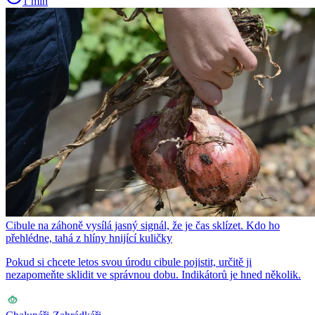
1 min
Cibule na záhoně vysílá jasný signál, že je čas sklízet. Kdo ho
přehlédne, tahá z hlíny hnijící kuličky
Pokud si chcete letos svou úrodu cibule pojistit, určitě ji
nezapomeňte sklidit ve správnou dobu. Indikátorů je hned několik.