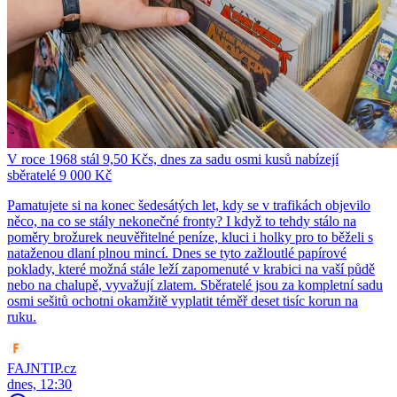
V roce 1968 stál 9,50 Kčs, dnes za sadu osmi kusů nabízejí
sběratelé 9 000 Kč
Pamatujete si na konec šedesátých let, kdy se v trafikách objevilo
něco, na co se stály nekonečné fronty? I když to tehdy stálo na
poměry brožurek neuvěřitelné peníze, kluci i holky pro to běželi s
nataženou dlaní plnou mincí. Dnes se tyto zažloutlé papírové
poklady, které možná stále leží zapomenuté v krabici na vaší půdě
nebo na chalupě, vyvažují zlatem. Sběratelé jsou za kompletní sadu
osmi sešitů ochotni okamžitě vyplatit téměř deset tisíc korun na
ruku.
FAJNTIP.cz
dnes, 12:30