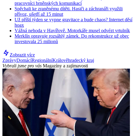
pracovníci brněnských komunikací
Spěchali ke zraněnému dítěti. Hasiči a záchranáři využili
přívoz, ušetří až 15 minut
Už příští týden se vypne gravitace a bude chaos? Internet děsí
hoax
Vážná nehoda v Havířově. Motorkáře musel odvézt vrtulník
Merklín opravuje rozsáhlý zámek. Do rekonstrukce už obec
investovala 25 milionů
Zobrazit více
Zprávy
Domácí
Regionální
Králověhradecký kraj
Vybrali jsme pro vás
Magazíny a zajímavosti