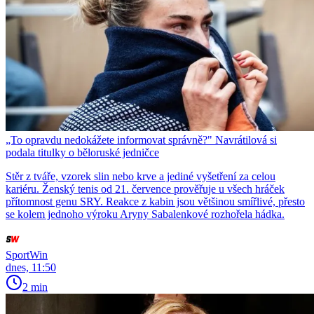
„To opravdu nedokážete informovat správně?" Navrátilová si
podala titulky o běloruské jedničce
Stěr z tváře, vzorek slin nebo krve a jediné vyšetření za celou
kariéru. Ženský tenis od 21. července prověřuje u všech hráček
přítomnost genu SRY. Reakce z kabin jsou většinou smířlivé, přesto
se kolem jednoho výroku Aryny Sabalenkové rozhořela hádka.
SportWin
dnes, 11:50
2 min