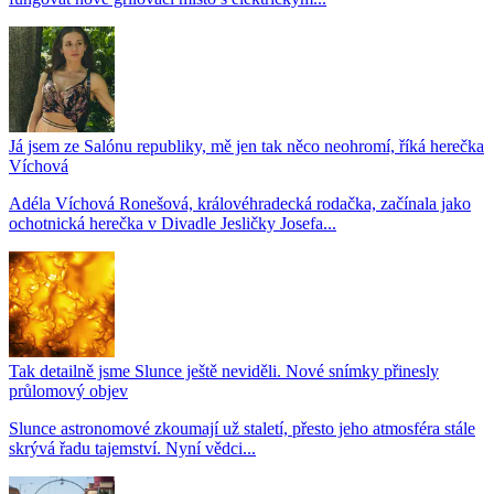
Já jsem ze Salónu republiky, mě jen tak něco neohromí, říká herečka
Víchová
Adéla Víchová Ronešová, královéhradecká rodačka, začínala jako
ochotnická herečka v Divadle Jesličky Josefa...
Tak detailně jsme Slunce ještě neviděli. Nové snímky přinesly
průlomový objev
Slunce astronomové zkoumají už staletí, přesto jeho atmosféra stále
skrývá řadu tajemství. Nyní vědci...