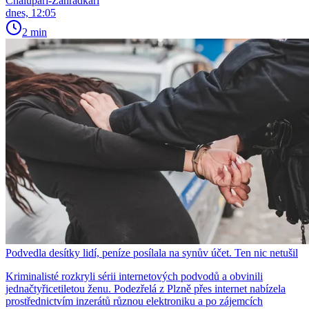
Chalupáři-Zahrádkáři
dnes, 12:05
2 min
Podvedla desítky lidí, peníze posílala na synův účet. Ten nic netušil
Kriminalisté rozkryli sérii internetových podvodů a obvinili
jednačtyřicetiletou ženu. Podezřelá z Plzně přes internet nabízela
prostřednictvím inzerátů různou elektroniku a po zájemcích