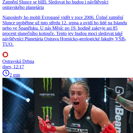
Zatmění Slunce se blíží. Sledovat ho budou i návštěvníci
ostravského planetária
Naposledy ho mohli Evropané vidět v roce 2006. Úplné zatmění
Slunce proběhne už tuto středu 12. srpna a uvidí ho lidé na Islandu
nebo ve Španělsku. U nás Měsíc po 19. hodině zakryje asi 85
procent slunečního kotouče. Tento jev budou moci sledovat také
návštěvníci Planetária Ostrava Hornicko-geologické fakulty VŠB-
TUO.
Ostravská Drbna
dnes, 12:17
2 min