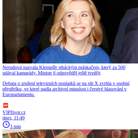
Nerudová nazvala Klempíře stbáckým práskačem, který za 500
udával kamarády. Ministr jí odpověděl ještě tvrději
Debata o zrušení televizních poplatků se na síti X zvrhla v osobní
přestřelku, ve které padla archivní minulost i čerstvé hlasování v
Europarlamentu.
VIPživot.cz
dnes, 11:49
3 min