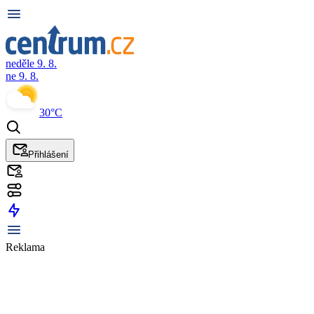
neděle 9. 8.
ne 9. 8.
30°C
Přihlášení
Reklama