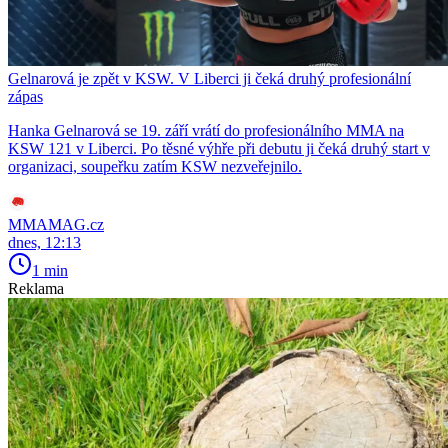
Gelnarová je zpět v KSW. V Liberci ji čeká druhý profesionální
zápas
Hanka Gelnarová se 19. září vrátí do profesionálního MMA na
KSW 121 v Liberci. Po těsné výhře při debutu ji čeká druhý start v
organizaci, soupeřku zatím KSW nezveřejnilo.
MMAMAG.cz
dnes, 12:13
1 min
Reklama