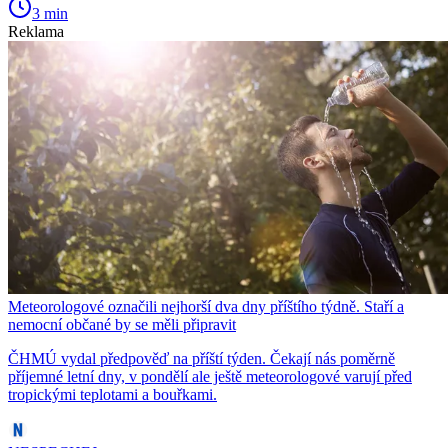
3 min
Reklama
Meteorologové označili nejhorší dva dny příštího týdně. Staří a
nemocní občané by se měli připravit
ČHMÚ vydal předpověď na příští týden. Čekají nás poměrně
příjemné letní dny, v pondělí ale ještě meteorologové varují před
tropickými teplotami a bouřkami.