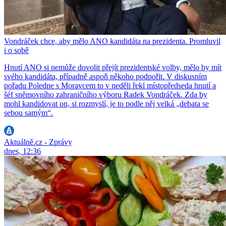
Vondráček chce, aby mělo ANO kandidáta na prezidenta. Promluvil
i o sobě
Hnutí ANO si nemůže dovolit přejít prezidentské volby, mělo by mít
svého kandidáta, případně aspoň někoho podpořit. V diskusním
pořadu Poledne s Moravcem to v neděli řekl místopředseda hnutí a
šéf sněmovního zahraničního výboru Radek Vondráček. Zda by
mohl kandidovat on, si rozmyslí, je to podle něj velká „debata se
sebou samým“.
Aktuálně.cz - Zprávy
dnes, 12:36