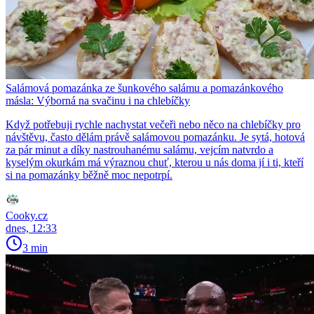
Salámová pomazánka ze šunkového salámu a pomazánkového
másla: Výborná na svačinu i na chlebíčky
Když potřebuji rychle nachystat večeři nebo něco na chlebíčky pro
návštěvu, často dělám právě salámovou pomazánku. Je sytá, hotová
za pár minut a díky nastrouhanému salámu, vejcím natvrdo a
kyselým okurkám má výraznou chuť, kterou u nás doma jí i ti, kteří
si na pomazánky běžně moc nepotrpí.
Cooky.cz
dnes, 12:33
3 min