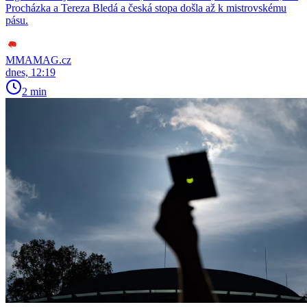
Procházka a Tereza Bledá a česká stopa došla až k mistrovskému
pásu.
MMAMAG.cz
dnes, 12:19
2 min