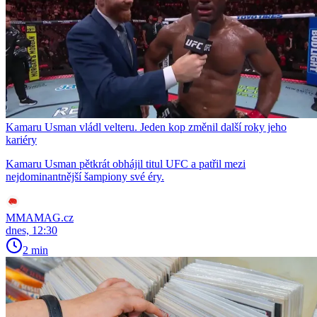
Kamaru Usman vládl velteru. Jeden kop změnil další roky jeho
kariéry
Kamaru Usman pětkrát obhájil titul UFC a patřil mezi
nejdominantnější šampiony své éry.
MMAMAG.cz
dnes, 12:30
2 min