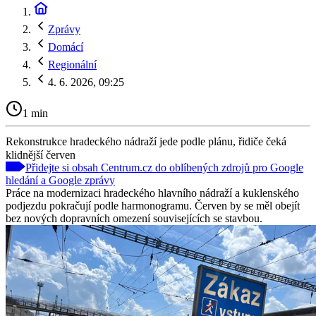
Zprávy
Domácí
Regionální
4. 6. 2026, 09:25
1 min
Rekonstrukce hradeckého nádraží jede podle plánu, řidiče čeká
klidnější červen
Přidejte si obsah Centrum.cz do oblíbených zdrojů pro Google
hledání a Google zprávy
Práce na modernizaci hradeckého hlavního nádraží a kuklenského
podjezdu pokračují podle harmonogramu. Červen by se měl obejít
bez nových dopravních omezení souvisejících se stavbou.