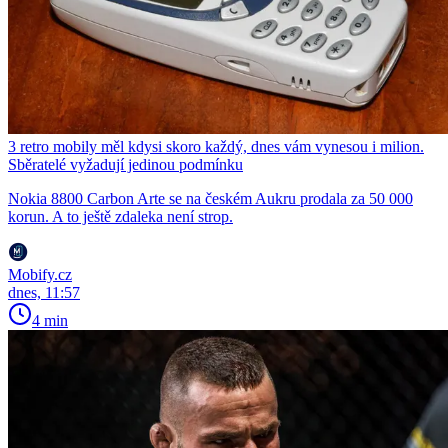
3 retro mobily měl kdysi skoro každý, dnes vám vynesou i milion.
Sběratelé vyžadují jedinou podmínku
Nokia 8800 Carbon Arte se na českém Aukru prodala za 50 000
korun. A to ještě zdaleka není strop.
Mobify.cz
dnes, 11:57
4 min