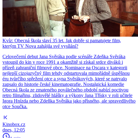
Kvíz: Obecná škola slaví 35 let. Jak dobře si pamatujete film,
kterým TV Nova zahájila své vysílání?
Celovečerní debut Jana Svěráka podle scénáře Zdeňka Svěráka
vstoupil do kin v roce 1991 a okamžitě si získal srdce diváků i
přízeň zahraniční filmové obce. Nominace na Oscara v kategorii
nejlepší cizojazyčný film tehdy odstartovala mimořádně úspěšnou
éru tvůrčího spřežení otce a syna Svěrákových, které se natrvalo
zapsalo do historie české kinematografie. Nostalgická komedie
Obecná škola ze zmateného poválečného období nabízí poctivou
retro filmařinu, zlidovělé hlášky a výkony Jana Třísky v roli učitele
Igora Hnízda nebo Zdeňka Svěráka jako přísného, ale spravedlivého
otce Součka.
Kinobox.cz
dnes, 12:05