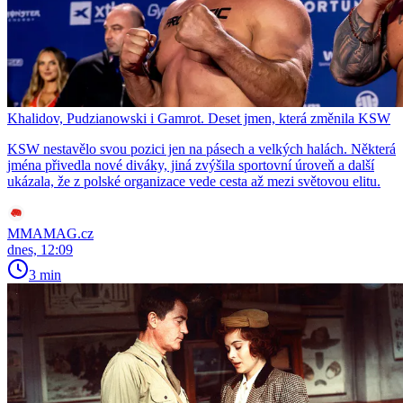
Khalidov, Pudzianowski i Gamrot. Deset jmen, která změnila KSW
KSW nestavělo svou pozici jen na pásech a velkých halách. Některá
jména přivedla nové diváky, jiná zvýšila sportovní úroveň a další
ukázala, že z polské organizace vede cesta až mezi světovou elitu.
MMAMAG.cz
dnes, 12:09
3 min