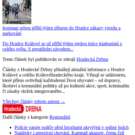
Ironman sebou příští týden přinese do Hradce zákazy vjezdu a
parkování
Do Hradce Králové se už příští týden sjedou tisíce triatlonistů z
celého světa. S prestižním závodem...
Tento článek byl publikován ze zdrojů
Hradecká Drbna
Články z Hradecké Drbny přinášejí aktuální informace z Hradce
Králové a celého Královéhradeckého kraje. Věnují se událostem,
které přímo ovlivňují každodenní život obyvatel – od dopravy,
školství a komunální politiky až po kulturní akce, sport, kriminalitu
či zásahy složek integrovaného...
Všechny články tohoto autora →
Další články z kategorie
Regionální
Policie varuje rodiče před hrozbami ukrytými v online hrách
Nadávky i agresivní chování. Kampaň ukazuje, čemu čelí