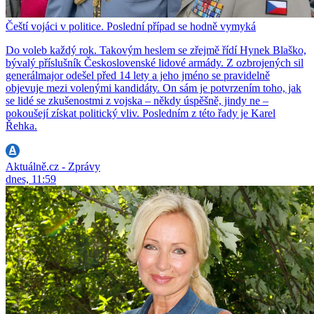
Čeští vojáci v politice. Poslední případ se hodně vymyká
Do voleb každý rok. Takovým heslem se zřejmě řídí Hynek Blaško,
bývalý příslušník Československé lidové armády. Z ozbrojených sil
generálmajor odešel před 14 lety a jeho jméno se pravidelně
objevuje mezi volenými kandidáty. On sám je potvrzením toho, jak
se lidé se zkušenostmi z vojska – někdy úspěšně, jindy ne –
pokoušejí získat politický vliv. Posledním z této řady je Karel
Řehka.
Aktuálně.cz - Zprávy
dnes, 11:59