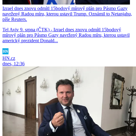
Izrael dnes znovu odmítl 15bodový mírový plán pro Pásmo Gazy
navržený Radou míru, kterou ustavil Trump. Oznámil to Netanjahu,
píše Reuters.
Tel Aviv 9. srpna (ČTK) - Izrael dnes znovu odmítl 15bodový
mírový plán pro Pásmo Gazy navržený Radou míru, kterou ustavil
americký prezident Donald...
HN.cz
dnes, 12:36