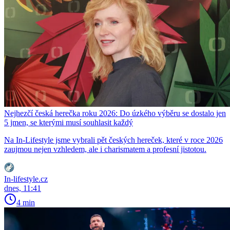
Nejhezčí česká herečka roku 2026: Do úzkého výběru se dostalo jen
5 jmen, se kterými musí souhlasit každý
Na In-Lifestyle jsme vybrali pět českých hereček, které v roce 2026
zaujmou nejen vzhledem, ale i charismatem a profesní jistotou.
In-lifestyle.cz
dnes, 11:41
4 min