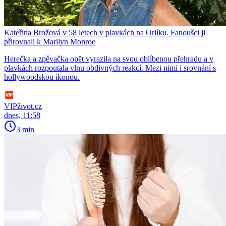
Kateřina Brožová v 58 letech v plavkách na Orlíku. Fanoušci ji
přirovnali k Marilyn Monroe
Herečka a zpěvačka opět vyrazila na svou oblíbenou přehradu a v
plavkách rozpoutala vlnu obdivných reakcí. Mezi nimi i srovnání s
hollywoodskou ikonou.
VIPživot.cz
dnes, 11:58
3 min