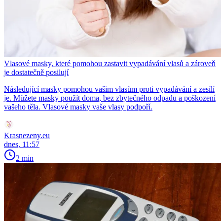
Vlasové masky, které pomohou zastavit vypadávání vlasů a zároveň
je dostatečně posilují
Následující masky pomohou vašim vlasům proti vypadávání a zesílí
je. Můžete masky použít doma, bez zbytečného odpadu a poškození
vašeho těla. Vlasové masky vaše vlasy podpoří.
Krasnezeny.eu
dnes, 11:57
2 min