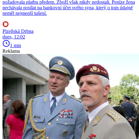
požadovala platbu předem. Zboží však nikdy nedostali. Peníze žena
nechávala posílat na bankovní účet svého syna, který o tom údajně
neměl nejmenší tušení.
Plzeňská Drbna
dnes, 12:02
1 min
Reklama