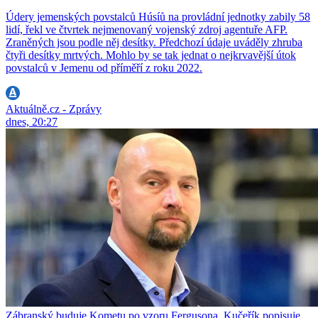
Údery jemenských povstalců Húsíů na provládní jednotky zabily 58
lidí, řekl ve čtvrtek nejmenovaný vojenský zdroj agentuře AFP.
Zraněných jsou podle něj desítky. Předchozí údaje uváděly zhruba
čtyři desítky mrtvých. Mohlo by se tak jednat o nejkrvavější útok
povstalců v Jemenu od příměří z roku 2022.
Aktuálně.cz - Zprávy
dnes, 20:27
Zábranský buduje Kometu po vzoru Fergusona. Kučeřík popisuje,