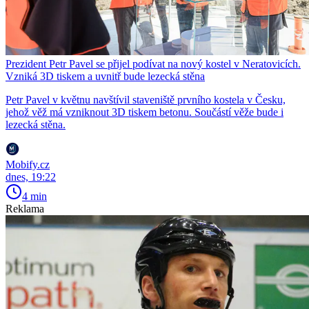
Prezident Petr Pavel se přijel podívat na nový kostel v Neratovicích.
Vzniká 3D tiskem a uvnitř bude lezecká stěna
Petr Pavel v květnu navštívil staveniště prvního kostela v Česku,
jehož věž má vzniknout 3D tiskem betonu. Součástí věže bude i
lezecká stěna.
Mobify.cz
dnes, 19:22
4 min
Reklama