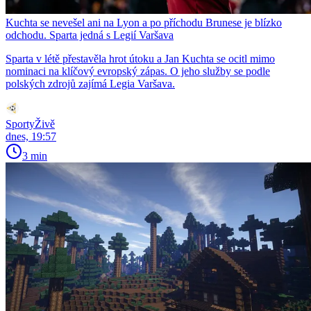
Kuchta se nevešel ani na Lyon a po příchodu Brunese je blízko
odchodu. Sparta jedná s Legií Varšava
Sparta v létě přestavěla hrot útoku a Jan Kuchta se ocitl mimo
nominaci na klíčový evropský zápas. O jeho služby se podle
polských zdrojů zajímá Legia Varšava.
SportyŽivě
dnes, 19:57
3 min