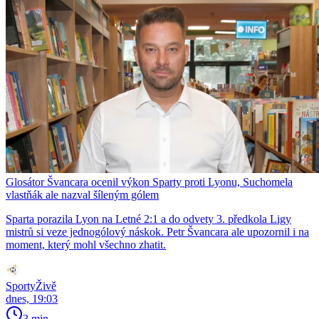
Glosátor Švancara ocenil výkon Sparty proti Lyonu, Suchomela
vlastňák ale nazval šíleným gólem
Sparta porazila Lyon na Letné 2:1 a do odvety 3. předkola Ligy
mistrů si veze jednogólový náskok. Petr Švancara ale upozornil i na
moment, který mohl všechno zhatit.
SportyŽivě
dnes, 19:03
3 min