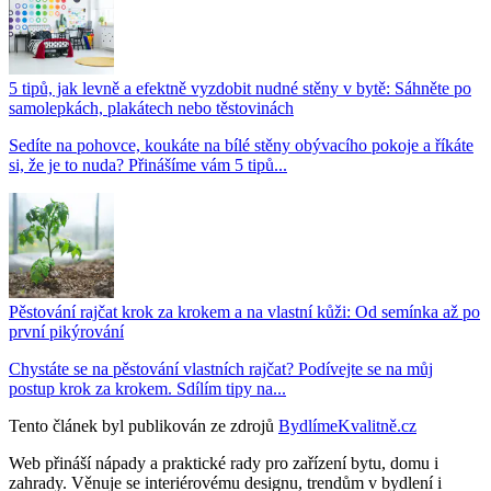
5 tipů, jak levně a efektně vyzdobit nudné stěny v bytě: Sáhněte po
samolepkách, plakátech nebo těstovinách
Sedíte na pohovce, koukáte na bílé stěny obývacího pokoje a říkáte
si, že je to nuda? Přinášíme vám 5 tipů...
Pěstování rajčat krok za krokem a na vlastní kůži: Od semínka až po
první pikýrování
Chystáte se na pěstování vlastních rajčat? Podívejte se na můj
postup krok za krokem. Sdílím tipy na...
Tento článek byl publikován ze zdrojů
BydlímeKvalitně.cz
Web přináší nápady a praktické rady pro zařízení bytu, domu i
zahrady. Věnuje se interiérovému designu, trendům v bydlení i