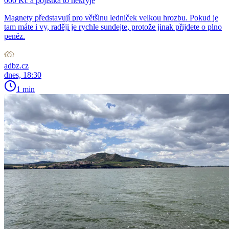
000 Kč a pojistka to nekryje
Magnety představují pro většinu ledniček velkou hrozbu. Pokud je
tam máte i vy, raději je rychle sundejte, protože jinak přijdete o plno
peněz.
adbz.cz
dnes, 18:30
1 min