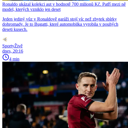
Ronaldo ukázal kolekci aut v hodnotě 700 milionů Kč. Patří mezi ně
model, kterých vzniklo jen deset
Jeden jediný vůz v Ronaldově garáži stojí víc než zbytek sbírky
dohromady. Je to Bugatti, které automobilka vyrobila v pouhých
deseti kusech.
SportyŽivě
dnes, 20:16
4 min