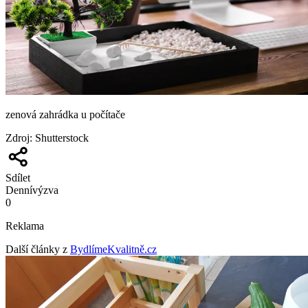
zenová zahrádka u počítače
Zdroj
:
Shutterstock
Sdílet
Denní
výzva
0
Reklama
Další články z
BydlímeKvalitně.cz