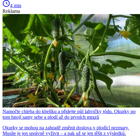
4 min
Reklama
Namočte chleba do kbelíku a přidejte půl lahvičky jódu. Okurky po
tom hnojí samy sebe a plodí až do prvních mrazů
Okurky se mohou na zahradě změnit doslova v plodící nezmary.
Musíte je jen správně vyživit – a pak už se jen těšit z výsledků.