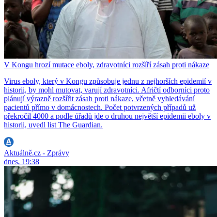
V Kongu hrozí mutace eboly, zdravotníci rozšíří zásah proti nákaze
Virus eboly, který v Kongu způsobuje jednu z nejhorších epidemií v
historii, by mohl mutovat, varují zdravotníci. Afričtí odborníci proto
plánují výrazně rozšířit zásah proti nákaze, včetně vyhledávání
pacientů přímo v domácnostech. Počet potvrzených případů už
překročil 4000 a podle úřadů jde o druhou největší epidemii eboly v
historii, uvedl list The Guardian.
Aktuálně.cz - Zprávy
dnes, 19:38