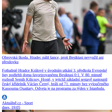
Obrovská škoda. Hradec pálil šance, proti Besiktasi nevyužil ani
přesilovku
Fotbalisté Hradce Králové v úvodním utkání 3. předkola Evropské
ligy podlehli doma favorizovanému Besiktasi 0:1. V 80. minutě
rozhodl Semih Kilicsoy. Hosté, v jejichž základní sestavě nastoupil
český křídelník Václav Černý, hráli od 71. minuty bez vyloučeného
Kassouma Ouattary. Odveta je na programu za týden v Istanbulu.
Aktuálně.cz - Sport
dnes, 19:05