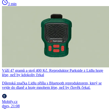
3 min
Váží 47 gramů a stojí 400 Kč. Reproduktor Parkside z Lidlu hraje
lépe, než by kdokoliv čekal
Dílenská značka Lidlu přišla s Bluetooth reproduktorem, který se
vejde do dlaně a hraje mnohem lépe, než by člověk čekal.
Mobify.cz
dnes, 21:08