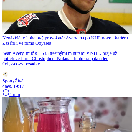
Nenáviděný hokejový provokatér Avery má po NHL novou kariéru.
Zazářil i ve filmu Odyssea
Sean Avery, muž s 1 533 trestnými minutami v NHL, hraje už
potřetí ve filmu Christophera Nolana. Tentokrát jako člen
Odysseovy posádky.
SportyŽivě
dnes, 19:17
4 min