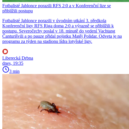
Fotbalisté Jablonce porazili RFS 2:0 a v Konferenční lize se
přiblížili postupu
Fotbalisté Jablonce porazili v úvodním utkání 3. předkola
Konferenční ligy RFS Riga doma 2:0 a výrazně se přiblížili k
postupu. Severočechy poslal v 18. minutě do vedení Vachtang
Čanturišvili a po pauze přidal pojistku Matěj Polidar. Odveta je na
programu za týden na stadionu lídra lotyšské ligy.
Liberecká Drbna
dnes, 19:35
3 min