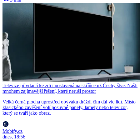
Televize přivrtaná ke zdi i postavená na skříňce už Čechy štve. Našli
mnohem zajímavější řešení, které neruší prostor
Velká černá plocha uprostřed obýváku dráždí čím dál víc lidí. Místo
klasického zavěšení volí posuvné panely, lamely nebo televizor,
který se tváří jako obraz.
Mobify.cz
dnes, 18:56