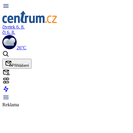
čtvrtek 6. 8.
čt 6. 8.
26°C
Přihlášení
Reklama