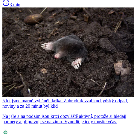
3 min
5 let jsme marně vyháněli krtka. Zahradník vzal kuchyňský odpad,
noviny a za 20 minut byl klid
Na jaře a na podzim jsou krtci obzvláště aktivní, protože si hledají
partnery a připravují se na zimu. Vypudit je tedy musíte včas.