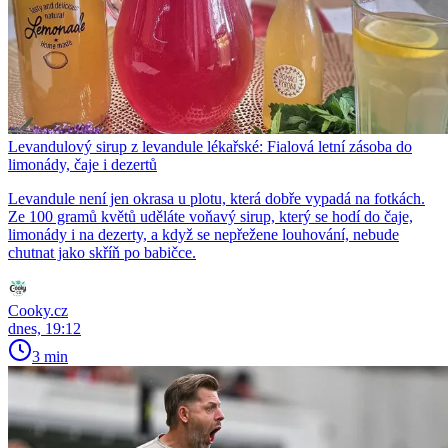
Levandulový sirup z levandule lékařské: Fialová letní zásoba do
limonády, čaje i dezertů
Levandule není jen okrasa u plotu, která dobře vypadá na fotkách.
Ze 100 gramů květů uděláte voňavý sirup, který se hodí do čaje,
limonády i na dezerty, a když se nepřežene louhování, nebude
chutnat jako skříň po babičce.
Cooky.cz
dnes, 19:12
3 min