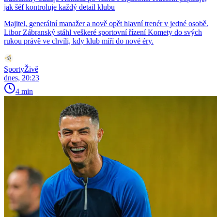
jak šéf kontroluje každý detail klubu
Majitel, generální manažer a nově opět hlavní trenér v jedné osobě.
Libor Zábranský stáhl veškeré sportovní řízení Komety do svých
rukou právě ve chvíli, kdy klub míří do nové éry.
SportyŽivě
dnes, 20:23
4 min