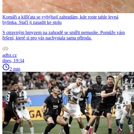
Komáři a klíšťata se vyhýbají zahradám, kde roste tahle levná
bylinka. Stačí ji zasadit ke stolu
S otravným hmyzem na zahradě se smířit nemusíte. Pomůže vám
řešení, které si pro vás nachystala sama příroda.
adbz.cz
dnes, 19:34
2 min