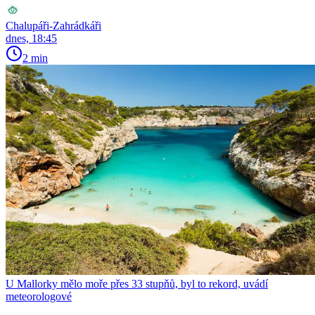
Chalupáři-Zahrádkáři
dnes, 18:45
2 min
U Mallorky mělo moře přes 33 stupňů, byl to rekord, uvádí
meteorologové