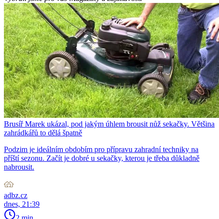
Brusíř Marek ukázal, pod jakým úhlem brousit nůž sekačky. Většina
zahrádkářů to dělá špatně
Podzim je ideálním obdobím pro přípravu zahradní techniky na
příští sezonu. Začít je dobré u sekačky, kterou je třeba důkladně
nabrousit.
adbz.cz
dnes, 21:39
2 min