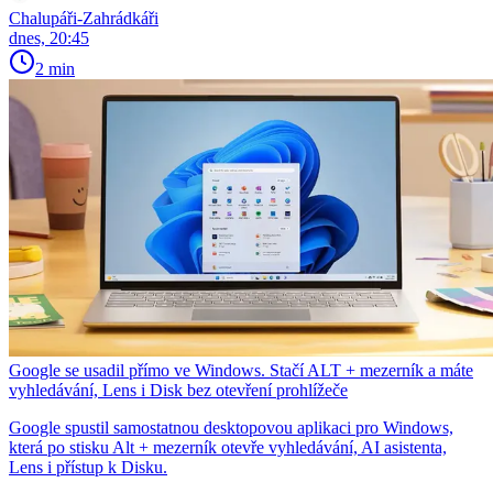
Chalupáři-Zahrádkáři
dnes, 20:45
2 min
Google se usadil přímo ve Windows. Stačí ALT + mezerník a máte
vyhledávání, Lens i Disk bez otevření prohlížeče
Google spustil samostatnou desktopovou aplikaci pro Windows,
která po stisku Alt + mezerník otevře vyhledávání, AI asistenta,
Lens i přístup k Disku.