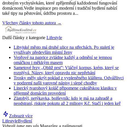
drobným vychytávkám, které zpříjemňují každodenní fungování
domácnosti.Vedle inspirace pro moderní i tradiční bydlení nabízí
také tipy na pěstování, údržbu prostoru a...
Všechny články tohoto autora →
Další články z kategorie
Lifestyle
Libyjské město má druhé ulice na střechách. Po staletí je
využívaly především místní ženy
Vepřové na paprice zvládne každý a odmění se jemnou
omáčkou i měkkým masem
Sametové řezy „Obliž prst”: Vláčný korpus, krém, který se
rozplývá. Název, který opravdu nic nepřehání
Trosky měly ukrýt poklad z vypleněného kláštera. Odvážlivci
v podzemí našli varovné nápisy i slepé chodby
Linecký tvarohový koláč připomene cukrářskou klasiku v
příjemně domácím provedení
Zlatobýl, netýkavka, bolševník: kdo je má na zahradě a
neodstraní, riskuje pokutu až 2 miliony Kč. Stačí i jeden keř
Zobrazit více
Lifestyle
Bydlení
Vybrali jsme pro vás
Magazíny a zajímavosti