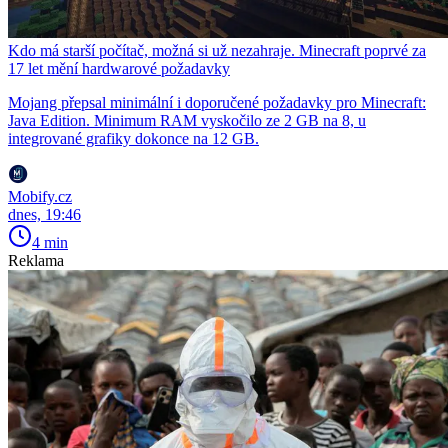
Kdo má starší počítač, možná si už nezahraje. Minecraft poprvé za
17 let mění hardwarové požadavky
Mojang přepsal minimální i doporučené požadavky pro Minecraft:
Java Edition. Minimum RAM vyskočilo ze 2 GB na 8, u
integrované grafiky dokonce na 12 GB.
Mobify.cz
dnes, 19:46
4 min
Reklama