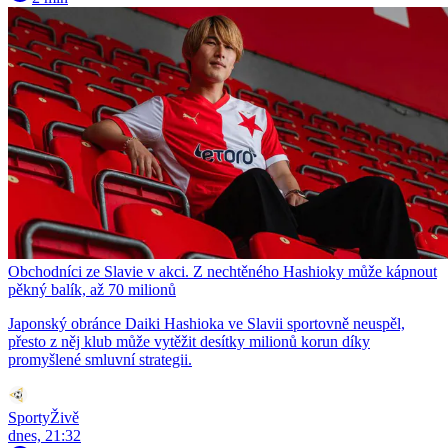
Obchodníci ze Slavie v akci. Z nechtěného Hashioky může kápnout
pěkný balík, až 70 milionů
Japonský obránce Daiki Hashioka ve Slavii sportovně neuspěl,
přesto z něj klub může vytěžit desítky milionů korun díky
promyšlené smluvní strategii.
SportyŽivě
dnes, 21:32