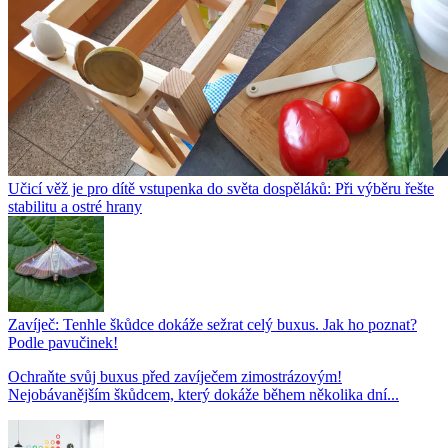
Učicí věž je pro dítě vstupenka do světa dospěláků: Při výběru řešte
stabilitu a ostré hrany
Zavíječ: Tenhle škůdce dokáže sežrat celý buxus. Jak ho poznat?
Podle pavučinek!
Ochraňte svůj buxus před zavíječem zimostrázovým!
Nejobávanějším škůdcem, který dokáže během několika dní...