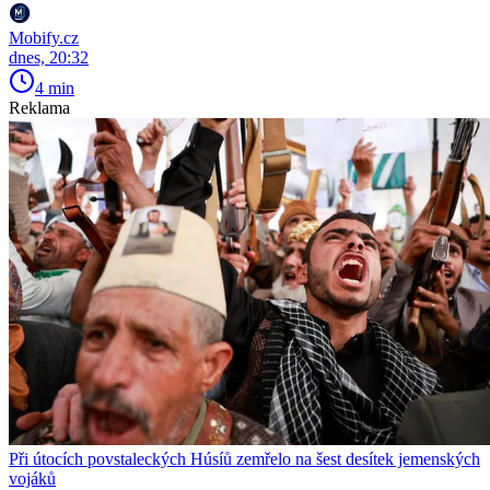
Mobify.cz
dnes, 20:32
4 min
Reklama
Při útocích povstaleckých Húsíů zemřelo na šest desítek jemenských
vojáků