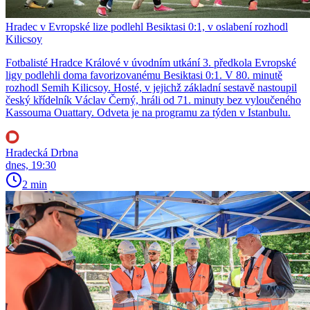
Hradec v Evropské lize podlehl Besiktasi 0:1, v oslabení rozhodl
Kilicsoy
Fotbalisté Hradce Králové v úvodním utkání 3. předkola Evropské
ligy podlehli doma favorizovanému Besiktasi 0:1. V 80. minutě
rozhodl Semih Kilicsoy. Hosté, v jejichž základní sestavě nastoupil
český křídelník Václav Černý, hráli od 71. minuty bez vyloučeného
Kassouma Ouattary. Odveta je na programu za týden v Istanbulu.
Hradecká Drbna
dnes, 19:30
2 min