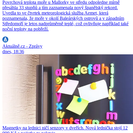
Povrchová teplota moře u Mallorky ve středu odpoledne mírně
přesáhla 33 stupňů a tím zaznamenala nový španělský rekord.
Uvedla to ve čtvrtek meteorologická služba Aemet, která
poznamenala, že moře v okolí Baleárských ostrovů a v západním
Středomoří je letos nadprůměrně teplé, což ovlivňuje například také
noční teploty na pobřeží.
Aktuálně.cz - Zprávy
dnes, 18:36
Magnetky na lednici ničí senzory v dveřích. Nová lednička stojí 12