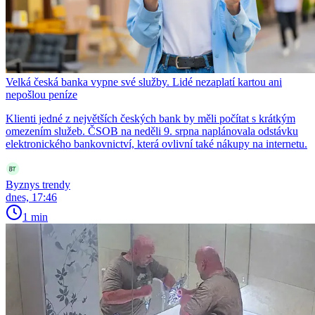
Velká česká banka vypne své služby. Lidé nezaplatí kartou ani
nepošlou peníze
Klienti jedné z největších českých bank by měli počítat s krátkým
omezením služeb. ČSOB na neděli 9. srpna naplánovala odstávku
elektronického bankovnictví, která ovlivní také nákupy na internetu.
Byznys trendy
dnes, 17:46
1 min