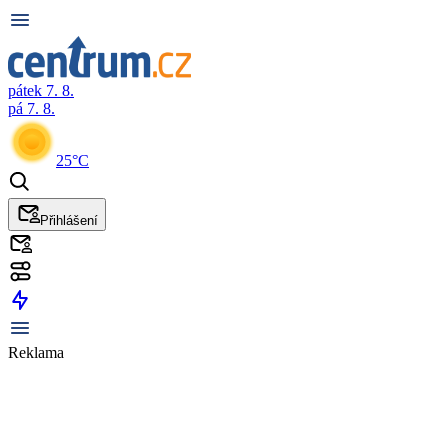
pátek 7. 8.
pá 7. 8.
25°C
Přihlášení
Reklama