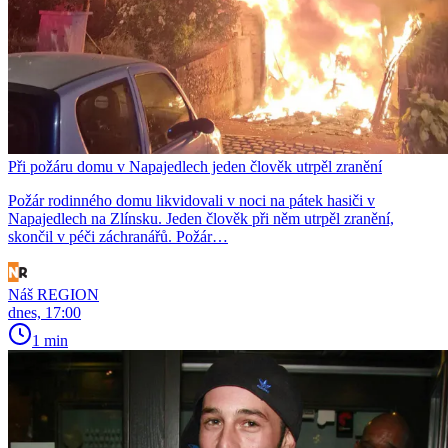
Při požáru domu v Napajedlech jeden člověk utrpěl zranění
Požár rodinného domu likvidovali v noci na pátek hasiči v
Napajedlech na Zlínsku. Jeden člověk při něm utrpěl zranění,
skončil v péči záchranářů. Požár…
Náš REGION
dnes, 17:00
1 min