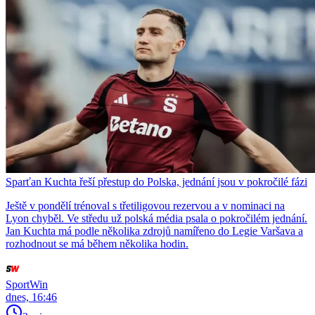
Sparťan Kuchta řeší přestup do Polska, jednání jsou v pokročilé fázi
Ještě v pondělí trénoval s třetiligovou rezervou a v nominaci na
Lyon chyběl. Ve středu už polská média psala o pokročilém jednání.
Jan Kuchta má podle několika zdrojů namířeno do Legie Varšava a
rozhodnout se má během několika hodin.
SportWin
dnes, 16:46