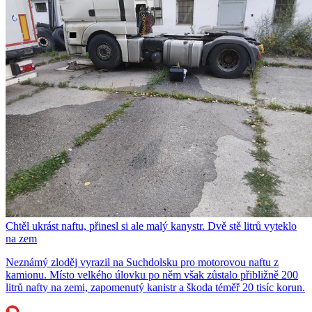
Chtěl ukrást naftu, přinesl si ale malý kanystr. Dvě stě litrů vyteklo
na zem
Neznámý zloděj vyrazil na Suchdolsku pro motorovou naftu z
kamionu. Místo velkého úlovku po něm však zůstalo přibližně 200
litrů nafty na zemi, zapomenutý kanistr a škoda téměř 20 tisíc korun.