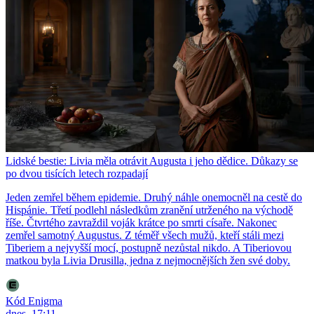
Lidské bestie: Livia měla otrávit Augusta i jeho dědice. Důkazy se
po dvou tisících letech rozpadají
Jeden zemřel během epidemie. Druhý náhle onemocněl na cestě do
Hispánie. Třetí podlehl následkům zranění utrženého na východě
říše. Čtvrtého zavraždil voják krátce po smrti císaře. Nakonec
zemřel samotný Augustus. Z téměř všech mužů, kteří stáli mezi
Tiberiem a nejvyšší mocí, postupně nezůstal nikdo. A Tiberiovou
matkou byla Livia Drusilla, jedna z nejmocnějších žen své doby.
Kód Enigma
dnes, 17:11