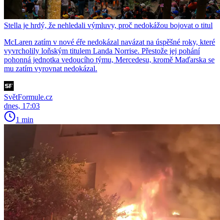
Stella je hrdý, že nehledali výmluvy, proč nedokážou bojovat o titul
McLaren zatím v nové éře nedokázal navázat na úspěšné roky, které
vyvrcholily loňským titulem Landa Norrise. Přestože jej pohání
pohonná jednotka vedoucího týmu, Mercedesu, kromě Maďarska se
mu zatím vyrovnat nedokázal.
SvětFormule.cz
dnes, 17:03
1 min