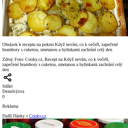
Obrázek k receptu na pokrm Když nevím, co k večeři, zapečené
brambory s cuketou, smetanou a bylinkami zachrání celý den
Zdroj
:
Foto: Cooky.cz, Recept na Když nevím, co k večeři,
zapečené brambory s cuketou, smetanou a bylinkami zachrání celý
den
Sdílet
Denní
výzva
0
Reklama
Další články z
Cooky.cz