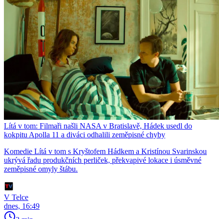
Lítá v tom: Filmaři našli NASA v Bratislavě, Hádek usedl do
kokpitu Apolla 11 a diváci odhalili zeměpisné chyby
Komedie Lítá v tom s Kryštofem Hádkem a Kristínou Svarinskou
ukrývá řadu produkčních perliček, překvapivé lokace i úsměvné
zeměpisné omyly štábu.
V Telce
dnes, 16:49