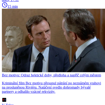
15 min
Bez motivu: Odraz hektické doby, předloha a napříč celým městem
Kriminální film Bez motivu přesunul pátrání po neznámém vrahovi
na prosluněnou Riviéru. Natáčení svedlo dohromady bývalé
partnery a odhalilo vzácné rekvizity.