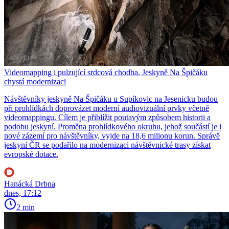
Videomapping i pulzující srdcová chodba. Jeskyně Na Špičáku
chystá modernizaci
Návštěvníky jeskyně Na Špičáku u Supíkovic na Jesenicku budou
při prohlídkách doprovázet moderní audiovizuální prvky včetně
videomappingu. Cílem je přiblížit poutavým způsobem historii a
podobu jeskyní. Proměna prohlídkového okruhu, jehož součástí je i
nové zázemí pro návštěvníky, vyjde na 18,6 milionu korun. Správě
jeskyní ČR se podařilo na modernizaci návštěvnické trasy získat
evropské dotace.
Hanácká Drbna
dnes, 17:12
2 min