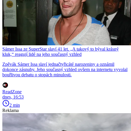
Sámer Issa ze SuperStar slaví 41 let. „A takový to býval krásný
kluk,“ reagují lidé na jeho současný vzhled
Zpěvák Sámer Issa slaví jednačtyřicáté narozeniny a oznámil
dokonce zásnuby. Jeho současný vzhled ovšem na internetu vyvolal
bouřlivou debatu o stopách minulosti.
ReadZone
dnes, 16:53
2 min
Reklama