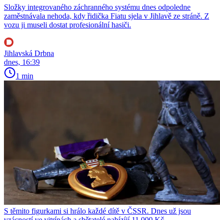
Složky integrovaného záchranného systému dnes odpoledne
zaměstnávala nehoda, kdy řidička Fiatu sjela v Jihlavě ze stráně. Z
vozu ji museli dostat profesionální hasiči.
Jihlavská Drbna
dnes, 16:39
1 min
S těmito figurkami si hrálo každé dítě v ČSSR. Dnes už jsou
vzácností ve vitrínách a sbětatelé nabízíjí 11 000 Kč