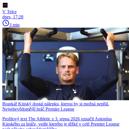
V Telce
dnes, 17:28
3 min
Brankář Kinský dostal nálepku, kterou by si možná nepřál.
Nejsebevědomější hráč Premier League
Profilový text The Athletic z 3. srpna 2026 označil Antonína
Kinského za hráče, vedle kterého je těžké v celé Premier League