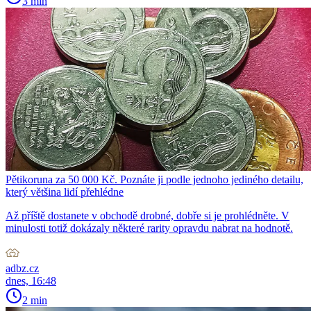
3 min
Pětikoruna za 50 000 Kč. Poznáte ji podle jednoho jediného detailu,
který většina lidí přehlédne
Až příště dostanete v obchodě drobné, dobře si je prohlédněte. V
minulosti totiž dokázaly některé rarity opravdu nabrat na hodnotě.
adbz.cz
dnes, 16:48
2 min