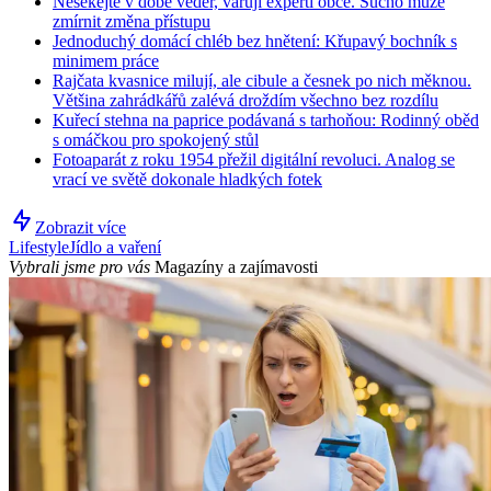
Nesekejte v době veder, varují experti obce. Sucho může
zmírnit změna přístupu
Jednoduchý domácí chléb bez hnětení: Křupavý bochník s
minimem práce
Rajčata kvasnice milují, ale cibule a česnek po nich měknou.
Většina zahrádkářů zalévá droždím všechno bez rozdílu
Kuřecí stehna na paprice podávaná s tarhoňou: Rodinný oběd
s omáčkou pro spokojený stůl
Fotoaparát z roku 1954 přežil digitální revoluci. Analog se
vrací ve světě dokonale hladkých fotek
Zobrazit více
Lifestyle
Jídlo a vaření
Vybrali jsme pro vás
Magazíny a zajímavosti