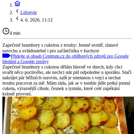
Lifestyle
4. 6. 2026, 11:12
4 min
Zapečené brambory s cuketou z trouby: Jemné uvnitř, zlatavé
navrchu a zvládnutelné i pro začátečníka v kuchyni
Přidejte si obsah Centrum.cz do oblíbených zdrojů pro Google
hledání a Google zprávy
Zapečené brambory s cuketou dělám hlavně ve dnech, kdy chci
uvařit něco poctivého, ale nechci stát půl odpoledne u sporáku. Stačí
nakrájet pár běžných surovin, zalít je smetanou s vejci a nechat
troubu pracovat za mě. Mám ráda, jak se v tomhle jídle potká jemná
cuketa, výraznější cibule, česnek a tymián, které celé zapékání
krásně provoní.