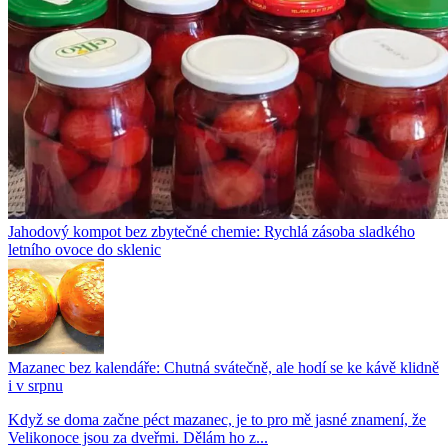
Jahodový kompot bez zbytečné chemie: Rychlá zásoba sladkého
letního ovoce do sklenic
Mazanec bez kalendáře: Chutná svátečně, ale hodí se ke kávě klidně
i v srpnu
Když se doma začne péct mazanec, je to pro mě jasné znamení, že
Velikonoce jsou za dveřmi. Dělám ho z...