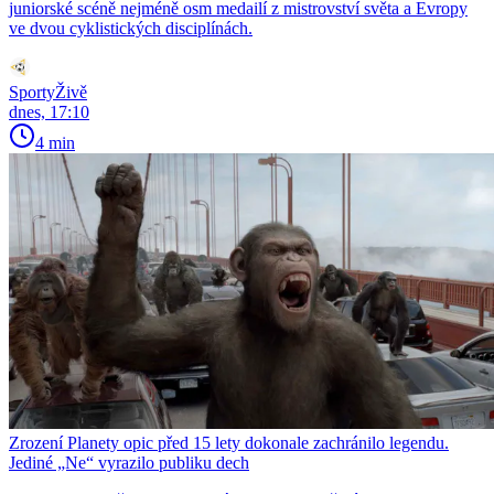
juniorské scéně nejméně osm medailí z mistrovství světa a Evropy
ve dvou cyklistických disciplínách.
SportyŽivě
dnes, 17:10
4 min
Zrození Planety opic před 15 lety dokonale zachránilo legendu.
Jediné „Ne“ vyrazilo publiku dech