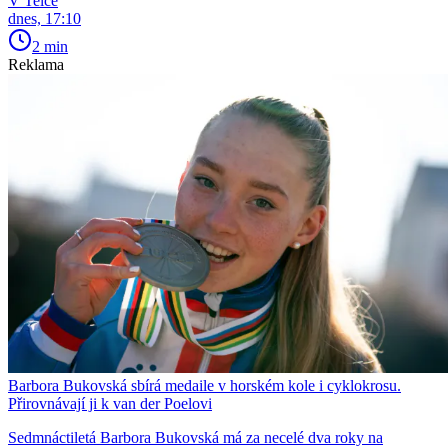
V Telce
dnes, 17:10
2 min
Reklama
Barbora Bukovská sbírá medaile v horském kole i cyklokrosu.
Přirovnávají ji k van der Poelovi
Sedmnáctiletá Barbora Bukovská má za necelé dva roky na