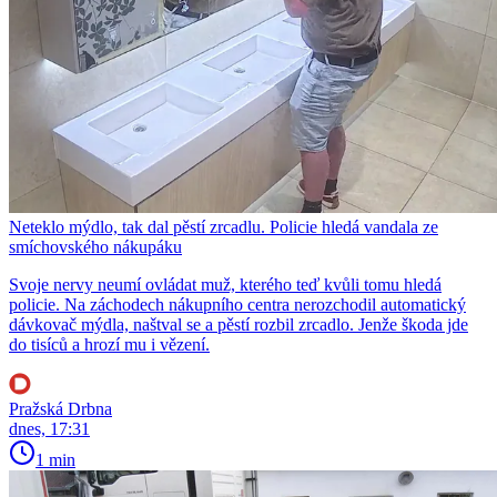
Neteklo mýdlo, tak dal pěstí zrcadlu. Policie hledá vandala ze
smíchovského nákupáku
Svoje nervy neumí ovládat muž, kterého teď kvůli tomu hledá
policie. Na záchodech nákupního centra nerozchodil automatický
dávkovač mýdla, naštval se a pěstí rozbil zrcadlo. Jenže škoda jde
do tisíců a hrozí mu i vězení.
Pražská Drbna
dnes, 17:31
1 min