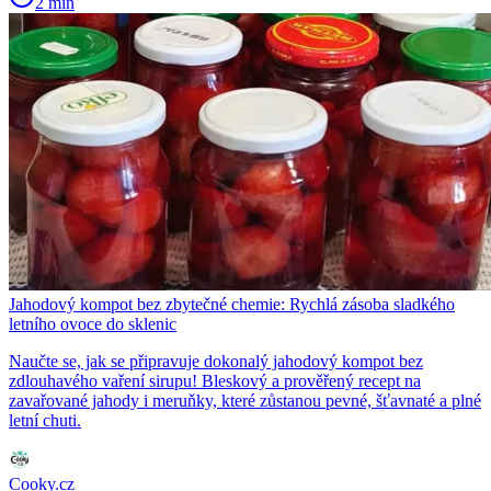
2 min
Jahodový kompot bez zbytečné chemie: Rychlá zásoba sladkého
letního ovoce do sklenic
Naučte se, jak se připravuje dokonalý jahodový kompot bez
zdlouhavého vaření sirupu! Bleskový a prověřený recept na
zavařované jahody i meruňky, které zůstanou pevné, šťavnaté a plné
letní chuti.
Cooky.cz