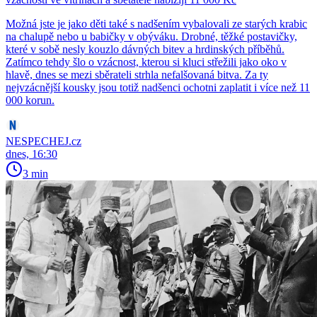
Možná jste je jako děti také s nadšením vybalovali ze starých krabic
na chalupě nebo u babičky v obýváku. Drobné, těžké postavičky,
které v sobě nesly kouzlo dávných bitev a hrdinských příběhů.
Zatímco tehdy šlo o vzácnost, kterou si kluci střežili jako oko v
hlavě, dnes se mezi sběrateli strhla nefalšovaná bitva. Za ty
nejvzácnější kousky jsou totiž nadšenci ochotni zaplatit i více než 11
000 korun.
NESPECHEJ.cz
dnes, 16:30
3 min