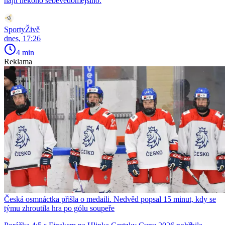
najít někoho sebevědomějšího.
SportyŽivě
dnes, 17:26
4 min
Reklama
Česká osmnáctka přišla o medaili. Nedvěd popsal 15 minut, kdy se
týmu zhroutila hra po gólu soupeře