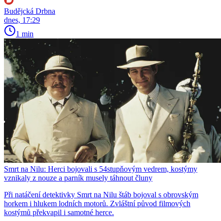
Budějcká Drbna
dnes, 17:29
1 min
Smrt na Nilu: Herci bojovali s 54stupňovým vedrem, kostýmy
vznikaly z nouze a parník musely táhnout čluny
Při natáčení detektivky Smrt na Nilu štáb bojoval s obrovským
horkem i hlukem lodních motorů. Zvláštní původ filmových
kostýmů překvapil i samotné herce.