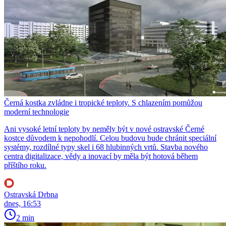
Černá kostka zvládne i tropické teploty. S chlazením pomůžou
moderní technologie
Ani vysoké letní teploty by neměly být v nové ostravské Černé
kostce důvodem k nepohodlí. Celou budovu bude chránit speciální
systémy, rozdílné typy skel i 68 hlubinných vrtů. Stavba nového
centra digitalizace, vědy a inovací by měla být hotová během
příštího roku.
Ostravská Drbna
dnes, 16:53
2 min