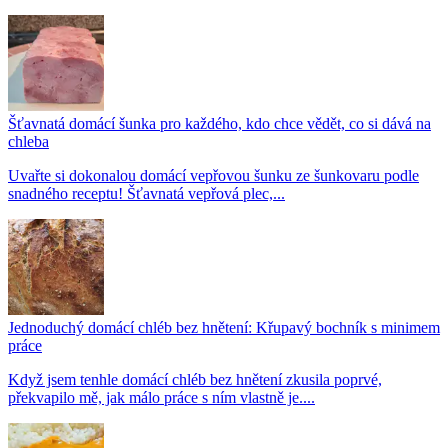
Šťavnatá domácí šunka pro každého, kdo chce vědět, co si dává na
chleba
Uvařte si dokonalou domácí vepřovou šunku ze šunkovaru podle
snadného receptu! Šťavnatá vepřová plec,...
Jednoduchý domácí chléb bez hnětení: Křupavý bochník s minimem
práce
Když jsem tenhle domácí chléb bez hnětení zkusila poprvé,
překvapilo mě, jak málo práce s ním vlastně je....