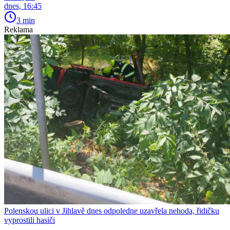
dnes, 16:45
3 min
Reklama
Polenskou ulici v Jihlavě dnes odpoledne uzavřela nehoda, řidičku
vyprostili hasiči