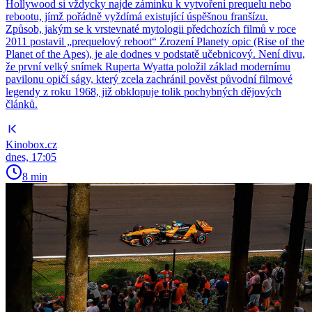
Hollywood si vždycky najde záminku k vytvoření prequelu nebo
rebootu, jímž pořádně vyždímá existující úspěšnou franšízu.
Způsob, jakým se k vrstevnaté mytologii předchozích filmů v roce
2011 postavil „prequelový reboot“ Zrození Planety opic (Rise of the
Planet of the Apes), je ale dodnes v podstatě učebnicový. Není divu,
že první velký snímek Ruperta Wyatta položil základ modernímu
pavilonu opičí ságy, který zcela zachránil pověst původní filmové
legendy z roku 1968, již obklopuje tolik pochybných dějových
článků.
Kinobox.cz
dnes, 17:05
8 min