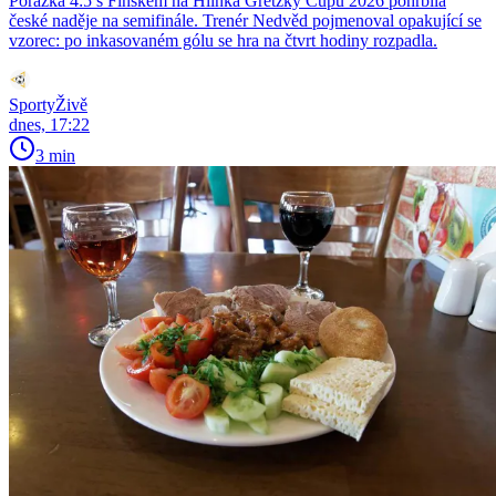
Porážka 4:5 s Finskem na Hlinka Gretzky Cupu 2026 pohřbila
české naděje na semifinále. Trenér Nedvěd pojmenoval opakující se
vzorec: po inkasovaném gólu se hra na čtvrt hodiny rozpadla.
SportyŽivě
dnes, 17:22
3 min