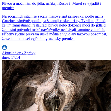
Plivou a močí nám do jídla, naříkají Rusové. Musel se vyjádřit i
premiér
Na sociálních sítích se začaly masově šířit příspěvky, podle nichž
Gruzínci záměrně ponižují a šikanují ruské turisty. Tvrdí například,
že jim zaměstnanci restaurací plivou nebo dokonce močí do jídla či
že místní průvodci ruské návštěvníky nechávají samotné v horách.
Příběhy rychle převzala ruská média a vyvolaly takovou pozornost,
že se k nim musel vyjádřit i gruzínský premiér.
Aktuálně.cz - Zprávy
dnes, 17:14