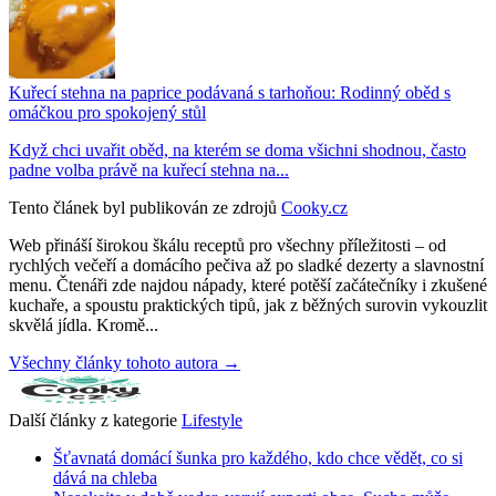
Kuřecí stehna na paprice podávaná s tarhoňou: Rodinný oběd s
omáčkou pro spokojený stůl
Když chci uvařit oběd, na kterém se doma všichni shodnou, často
padne volba právě na kuřecí stehna na...
Tento článek byl publikován ze zdrojů
Cooky.cz
Web přináší širokou škálu receptů pro všechny příležitosti – od
rychlých večeří a domácího pečiva až po sladké dezerty a slavnostní
menu. Čtenáři zde najdou nápady, které potěší začátečníky i zkušené
kuchaře, a spoustu praktických tipů, jak z běžných surovin vykouzlit
skvělá jídla. Kromě...
Všechny články tohoto autora →
Další články z kategorie
Lifestyle
Šťavnatá domácí šunka pro každého, kdo chce vědět, co si
dává na chleba