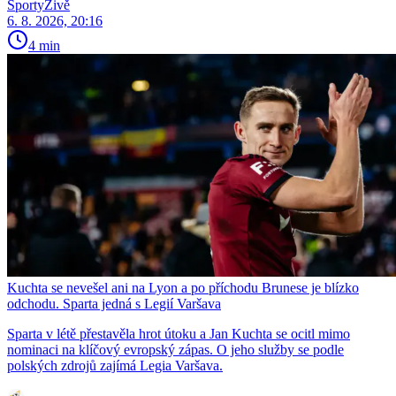
SportyŽivě
6. 8. 2026, 20:16
4 min
Kuchta se nevešel ani na Lyon a po příchodu Brunese je blízko
odchodu. Sparta jedná s Legií Varšava
Sparta v létě přestavěla hrot útoku a Jan Kuchta se ocitl mimo
nominaci na klíčový evropský zápas. O jeho služby se podle
polských zdrojů zajímá Legia Varšava.