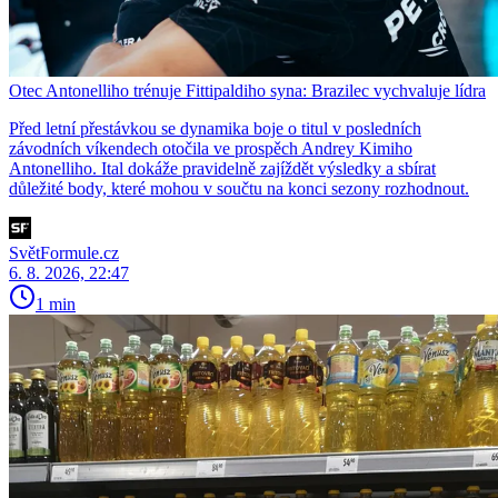
Otec Antonelliho trénuje Fittipaldiho syna: Brazilec vychvaluje lídra
Před letní přestávkou se dynamika boje o titul v posledních
závodních víkendech otočila ve prospěch Andrey Kimiho
Antonelliho. Ital dokáže pravidelně zajíždět výsledky a sbírat
důležité body, které mohou v součtu na konci sezony rozhodnout.
SvětFormule.cz
6. 8. 2026, 22:47
1 min