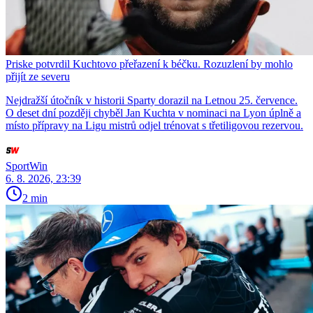
Priske potvrdil Kuchtovo přeřazení k béčku. Rozuzlení by mohlo
přijít ze severu
Nejdražší útočník v historii Sparty dorazil na Letnou 25. července.
O deset dní později chyběl Jan Kuchta v nominaci na Lyon úplně a
místo přípravy na Ligu mistrů odjel trénovat s třetiligovou rezervou.
SportWin
6. 8. 2026, 23:39
2 min