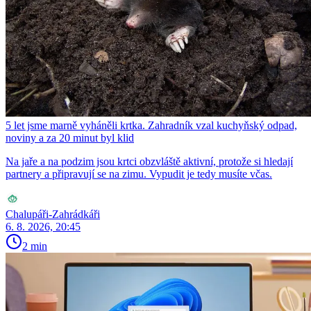
5 let jsme marně vyháněli krtka. Zahradník vzal kuchyňský odpad,
noviny a za 20 minut byl klid
Na jaře a na podzim jsou krtci obzvláště aktivní, protože si hledají
partnery a připravují se na zimu. Vypudit je tedy musíte včas.
Chalupáři-Zahrádkáři
6. 8. 2026, 20:45
2 min