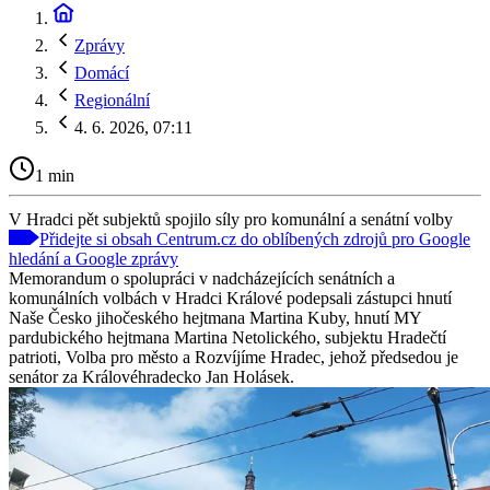
Zprávy
Domácí
Regionální
4. 6. 2026, 07:11
1 min
V Hradci pět subjektů spojilo síly pro komunální a senátní volby
Přidejte si obsah Centrum.cz do oblíbených zdrojů pro Google
hledání a Google zprávy
Memorandum o spolupráci v nadcházejících senátních a
komunálních volbách v Hradci Králové podepsali zástupci hnutí
Naše Česko jihočeského hejtmana Martina Kuby, hnutí MY
pardubického hejtmana Martina Netolického, subjektu Hradečtí
patrioti, Volba pro město a Rozvíjíme Hradec, jehož předsedou je
senátor za Královéhradecko Jan Holásek.