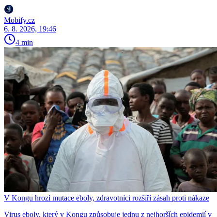
Mobify.cz
6. 8. 2026, 19:46
4 min
V Kongu hrozí mutace eboly, zdravotníci rozšíří zásah proti nákaze
Virus eboly, který v Kongu způsobuje jednu z nejhorších epidemií v