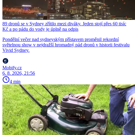
89 dronů se v Sydney zřítilo mezi diváky. Jeden stojí přes 60 tisíc
Kč a po pádu do vody je úplně na odpis
Pondělní večer nad sydneyským přístavem proměnil rekordní
světelnou show v nejdražší hromadný pád dronů v historii festivalu
Vivid Sydney.
Mobify.cz
6. 8. 2026, 21:56
4 min