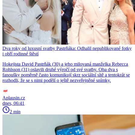
Dva roky od luxusní svatby Pastrňáka: Odhalil nepublikované fotky
i obří rodinné štěstí
Hokejista David Pastrňák (30) a jeho milovaná manželka Rebecca
Rohlsson (31) oslavili druhé výročí od své svatby. Oba dva s
fanoušky poměrně často komunikují skrz sociální sítě a tentokrát se
rozhodli, že se s nimi podělí o ještě nezveřejněné snímky.
Aplausin.cz
dnes, 06:41
2 min