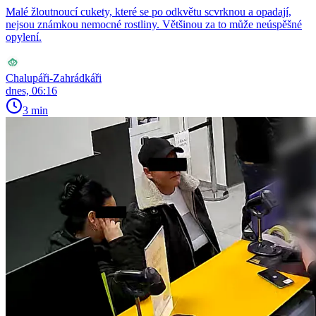
Malé žloutnoucí cukety, které se po odkvětu scvrknou a opadají,
nejsou známkou nemocné rostliny. Většinou za to může neúspěšné
opylení.
Chalupáři-Zahrádkáři
dnes, 06:16
3 min