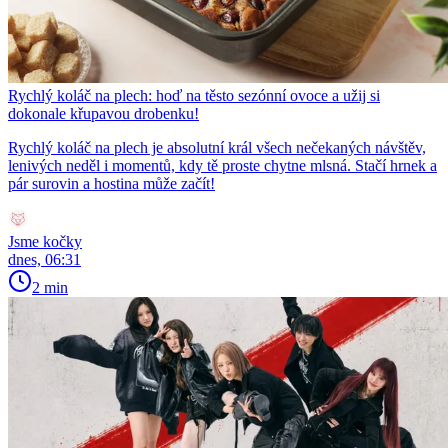
Rychlý koláč na plech: hoď na těsto sezónní ovoce a užij si
dokonale křupavou drobenku!
Rychlý koláč na plech je absolutní král všech nečekaných návštěv,
lenivých neděl i momentů, kdy tě proste chytne mlsná. Stačí hrnek a
pár surovin a hostina může začít!
Jsme kočky
dnes, 06:31
2 min