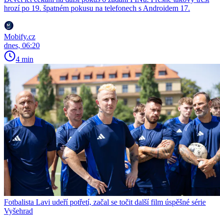
hrozí po 19. špatném pokusu na telefonech s Androidem 17.
Mobify.cz
dnes, 06:20
4 min
Fotbalista Lavi udeří potřetí, začal se točit další film úspěšné série
Vyšehrad