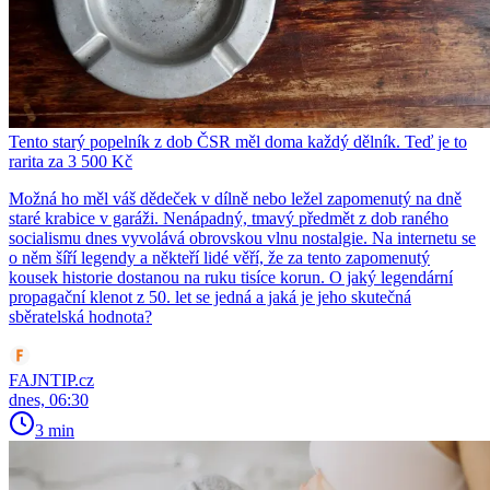
Tento starý popelník z dob ČSR měl doma každý dělník. Teď je to
rarita za 3 500 Kč
Možná ho měl váš dědeček v dílně nebo ležel zapomenutý na dně
staré krabice v garáži. Nenápadný, tmavý předmět z dob raného
socialismu dnes vyvolává obrovskou vlnu nostalgie. Na internetu se
o něm šíří legendy a někteří lidé věří, že za tento zapomenutý
kousek historie dostanou na ruku tisíce korun. O jaký legendární
propagační klenot z 50. let se jedná a jaká je jeho skutečná
sběratelská hodnota?
FAJNTIP.cz
dnes, 06:30
3 min