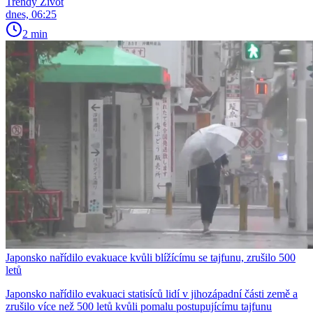
Trendy Život
dnes, 06:25
2 min
Japonsko nařídilo evakuace kvůli blížícímu se tajfunu, zrušilo 500
letů
Japonsko nařídilo evakuaci statisíců lidí v jihozápadní části země a
zrušilo více než 500 letů kvůli pomalu postupujícímu tajfunu