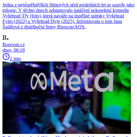
Jedna z nejúspěšnějších filmových sérií posledních let se uzavře jako
trilogie. V těchto dnech odstartovalo natáčení nekorektní komedie
Vyšehrad Třy (foto), která naváže na úspěšné snímky Vyšehrad
Fylm (2022) a Vyšehrad Dvje (2025). Informovala o tom Jana
Šafářová z distribuční firmy Bioscop/AQS.
Borovan.cz
dnes, 06:18
2 min