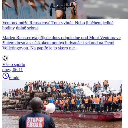
Ventoux může Reusserové Tour vyhrát. Nebo jí během jediné
hodiny úplně sebrat
Marlen Reusserová přijede dnes odpoledne pod Mont Ventoux ve
žlutém dresu a s náskokem pouhých dvanácti sekund na Demi
Volleringovou. Na papíře je to skoro nic.
Vše o sportu
dnes, 06:11
6 min