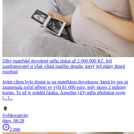
Díky mateřské dovolené měla získat až 2 000 000 Kč. Její
zaměstnavatel si však všiml malého detailu, který její plány ihned
rozebral
Jejím cílem bylo dostat se na mateřskou dovolenou, která by pro ni
znamenala roční příjem ve výši 81 000 euro, tedy skoro 2 miliony
korun. To už je solidní částka. Annelise (43) měla předstírat svoje
[...]...
Světkreativity
dnes, 06:28
2 min