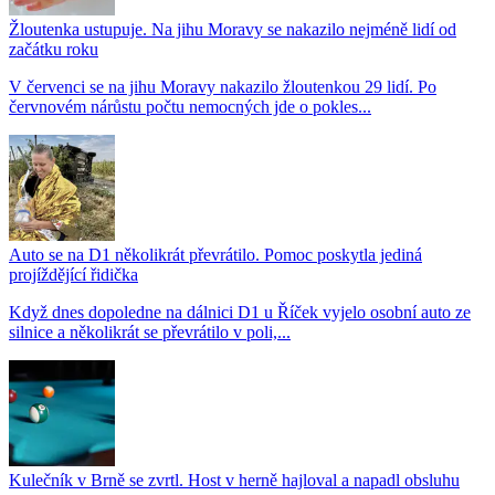
Žloutenka ustupuje. Na jihu Moravy se nakazilo nejméně lidí od
začátku roku
V červenci se na jihu Moravy nakazilo žloutenkou 29 lidí. Po
červnovém nárůstu počtu nemocných jde o pokles...
Auto se na D1 několikrát převrátilo. Pomoc poskytla jediná
projíždějící řidička
Když dnes dopoledne na dálnici D1 u Říček vyjelo osobní auto ze
silnice a několikrát se převrátilo v poli,...
Kulečník v Brně se zvrtl. Host v herně hajloval a napadl obsluhu