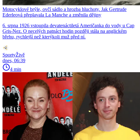
Motocyklové brýle, ovčí sádlo a hrozba hluchoty. Jak Gertrude
Ederleová přeplavala La Manche a změnila dějiny
6. srpna 1926 vstoupila devatenáctiletá Američanka do vody u Cap
Gris-Nez. O necelých patnáct hodin později stála na anglickém
břehu, rychlejší než kterýkoli muž před ní.
SportyŽivě
dnes, 06:39
4 min