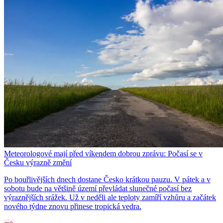
Meteorologové mají před víkendem dobrou zprávu: Počasí se v
Česku výrazně změní
Po bouřlivějších dnech dostane Česko krátkou pauzu. V pátek a v
sobotu bude na většině území převládat slunečné počasí bez
výraznějších srážek. Už v neděli ale teploty zamíří vzhůru a začátek
nového týdne znovu přinese tropická vedra.