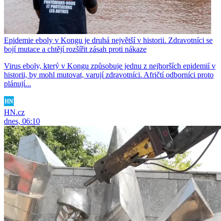
Epidemie eboly v Kongu je druhá největší v historii. Zdravotníci se
bojí mutace a chtějí rozšířit zásah proti nákaze
Virus eboly, který v Kongu způsobuje jednu z nejhorších epidemií v
historii, by mohl mutovat, varují zdravotníci. Afričtí odborníci proto
plánují...
HN.cz
dnes, 06:10