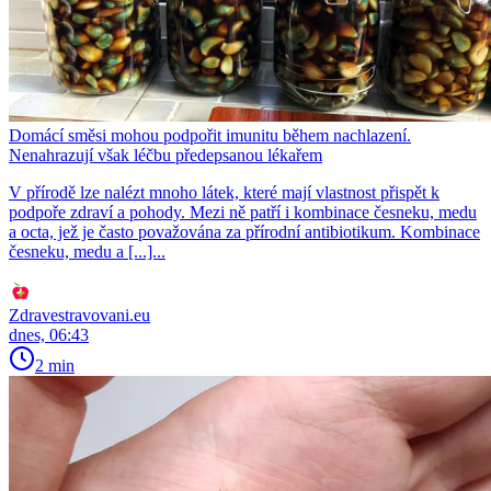
Domácí směsi mohou podpořit imunitu během nachlazení.
Nenahrazují však léčbu předepsanou lékařem
V přírodě lze nalézt mnoho látek, které mají vlastnost přispět k
podpoře zdraví a pohody. Mezi ně patří i kombinace česneku, medu
a octa, jež je často považována za přírodní antibiotikum. Kombinace
česneku, medu a [...]...
Zdravestravovani.eu
dnes, 06:43
2 min