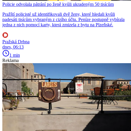
Policie odvolala pátrání po ženě kvůli ukradeným 50 tisícům
Pražští policisté už identifikovali dvě ženy, které hledali kvůli
padesáti tisícům vybraným z cizího účtu. Peníze postupně vybírala
jedna z nich pomocí karty, která zmizela z bytu na Plzeňské.
Pražská Drbna
dnes, 06:13
1 min
Reklama