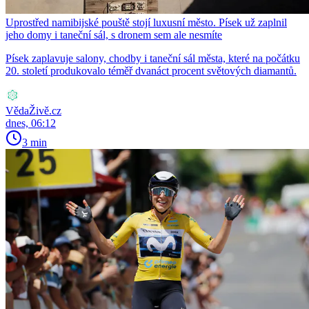
Uprostřed namibijské pouště stojí luxusní město. Písek už zaplnil
jeho domy i taneční sál, s dronem sem ale nesmíte
Písek zaplavuje salony, chodby i taneční sál města, které na počátku
20. století produkovalo téměř dvanáct procent světových diamantů.
VědaŽivě.cz
dnes, 06:12
3 min