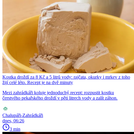
Kostka droždí za 8 Kč a 5 litrů vody: rajčata, okurky i mrkev z toho
žijí celé léto. Recept je na dvě minuty
Mezi zahrádkáři koluje jednoduchý recept: rozpustit kostku
čerstvého pekařského droždí v pěti litrech vody a zalít záhon.
Chalupáři-Zahrádkáři
dnes, 06:26
3 min