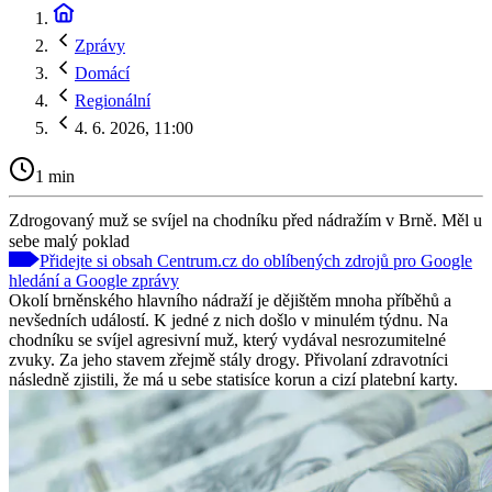
Zprávy
Domácí
Regionální
4. 6. 2026, 11:00
1 min
Zdrogovaný muž se svíjel na chodníku před nádražím v Brně. Měl u
sebe malý poklad
Přidejte si obsah Centrum.cz do oblíbených zdrojů pro Google
hledání a Google zprávy
Okolí brněnského hlavního nádraží je dějištěm mnoha příběhů a
nevšedních událostí. K jedné z nich došlo v minulém týdnu. Na
chodníku se svíjel agresivní muž, který vydával nesrozumitelné
zvuky. Za jeho stavem zřejmě stály drogy. Přivolaní zdravotníci
následně zjistili, že má u sebe statisíce korun a cizí platební karty.