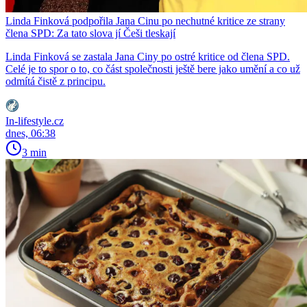
Linda Finková podpořila Jana Cinu po nechutné kritice ze strany
člena SPD: Za tato slova jí Češi tleskají
Linda Finková se zastala Jana Ciny po ostré kritice od člena SPD.
Celé je to spor o to, co část společnosti ještě bere jako umění a co už
odmítá čistě z principu.
In-lifestyle.cz
dnes, 06:38
3 min