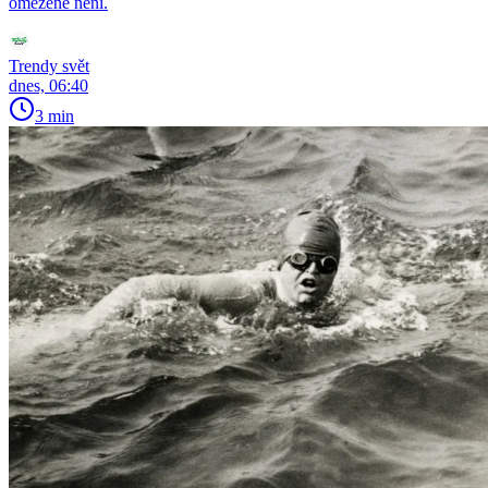
omezené není.
Trendy svět
dnes, 06:40
3 min