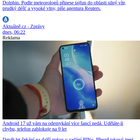
Dolphin. Podle meteorologů přinese tajfun do oblasti silný vítr,
prudký déšť a vysoké vlny, píše agentura Reuters.
Aktuálně.cz - Zprávy
dnes, 06:22
Reklama
Android 17 už vám na odemykání více šancí nedá. Uděláte-li
chybu, telefon zablokuje na 9 let
Devět let čekání na další pokus o zadání PINu. Přesně takový trest