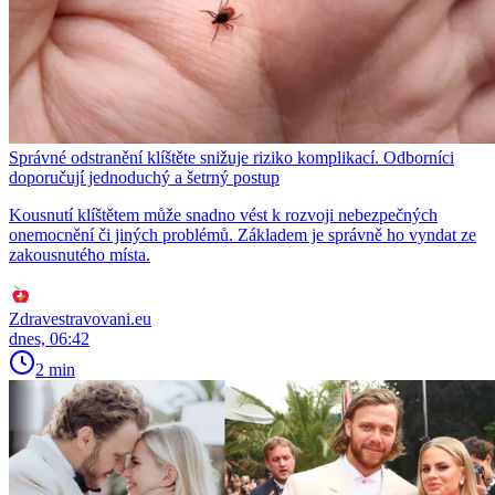
Správné odstranění klíštěte snižuje riziko komplikací. Odborníci
doporučují jednoduchý a šetrný postup
Kousnutí klíštětem může snadno vést k rozvoji nebezpečných
onemocnění či jiných problémů. Základem je správně ho vyndat ze
zakousnutého místa.
Zdravestravovani.eu
dnes, 06:42
2 min