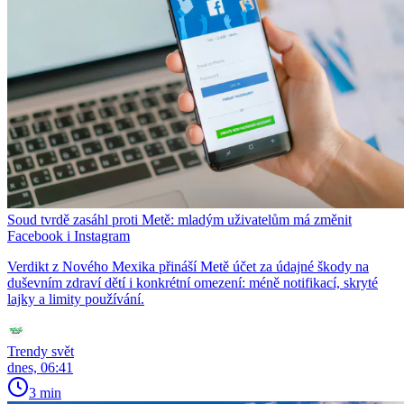
Soud tvrdě zasáhl proti Metě: mladým uživatelům má změnit
Facebook i Instagram
Verdikt z Nového Mexika přináší Metě účet za údajné škody na
duševním zdraví dětí i konkrétní omezení: méně notifikací, skryté
lajky a limity používání.
Trendy svět
dnes, 06:41
3 min