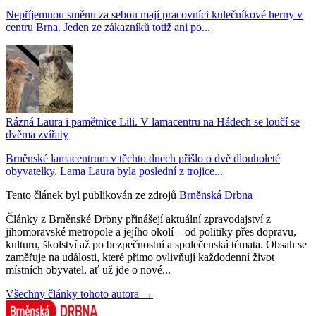
Nepříjemnou směnu za sebou mají pracovníci kulečníkové herny v
centru Brna. Jeden ze zákazníků totiž ani po...
Rázná Laura i pamětnice Lili. V lamacentru na Hádech se loučí se
dvěma zvířaty
Brněnské lamacentrum v těchto dnech přišlo o dvě dlouholeté
obyvatelky. Lama Laura byla poslední z trojice...
Tento článek byl publikován ze zdrojů
Brněnská Drbna
Články z Brněnské Drbny přinášejí aktuální zpravodajství z
jihomoravské metropole a jejího okolí – od politiky přes dopravu,
kulturu, školství až po bezpečnostní a společenská témata. Obsah se
zaměřuje na události, které přímo ovlivňují každodenní život
místních obyvatel, ať už jde o nové...
Všechny články tohoto autora →