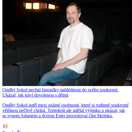
Ondřej Sokol nechal fanoušky nahlédnout do svého soukromí.
Ukázal, jak tráví dovolenou s dětmi
Ondřej Sokol patří mezi známé osobnosti, které si rodinné soukromí
většinou pečlivě chrání. Tentokrát ale udělal výjimku a ukázal, jak
se synem Adamem a dcerou Ester procestoval část Skotska.