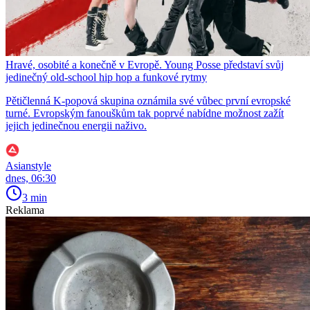
Hravé, osobité a konečně v Evropě. Young Posse představí svůj
jedinečný old-school hip hop a funkové rytmy
Pětičlenná K-popová skupina oznámila své vůbec první evropské
turné. Evropským fanouškům tak poprvé nabídne možnost zažít
jejich jedinečnou energii naživo.
Asianstyle
dnes, 06:30
3 min
Reklama