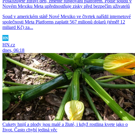
Poškozujete zdraví dětí, změňte fungování platforem. Podle soudu v
Novém Mexiku Meta upřednostňuje zisky před bezpečím uživatelů
Soud v americkém státě Nové Mexiko ve čtvrtek nařídil internetové
společnosti Meta Platforms zaplatit 567 milionů dolarů (téměř 12
miliard Kč) za...
HN.cz
dnes, 06:18
Cukety hnijí a plody jsou malé a žluté, i když rostlina kvete jako o
život. Často chybí jediná věc