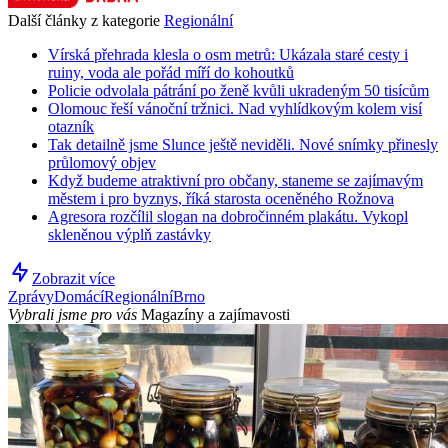
Další články z kategorie
Regionální
Vírská přehrada klesla o osm metrů: Ukázala staré cesty i
ruiny, voda ale pořád míří do kohoutků
Policie odvolala pátrání po ženě kvůli ukradeným 50 tisícům
Olomouc řeší vánoční tržnici. Nad vyhlídkovým kolem visí
otazník
Tak detailně jsme Slunce ještě neviděli. Nové snímky přinesly
průlomový objev
Když budeme atraktivní pro občany, staneme se zajímavým
městem i pro byznys, říká starosta oceněného Rožnova
Agresora rozčílil slogan na dobročinném plakátu. Vykopl
skleněnou výplň zastávky
Zobrazit více
Zprávy
Domácí
Regionální
Brno
Vybrali jsme pro vás
Magazíny a zajímavosti