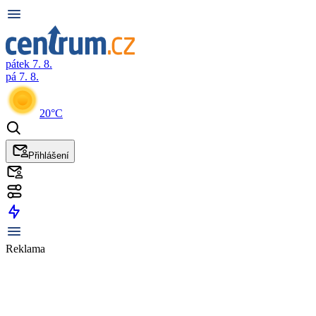
pátek 7. 8.
pá 7. 8.
20°C
Přihlášení
Reklama