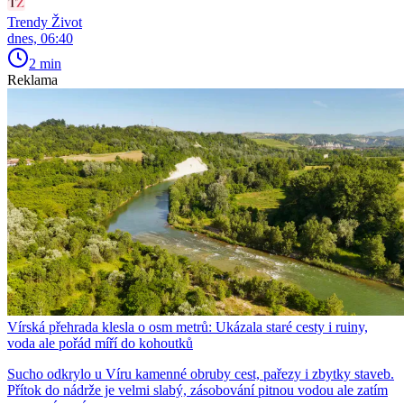
Trendy Život
dnes, 06:40
2 min
Reklama
Vírská přehrada klesla o osm metrů: Ukázala staré cesty i ruiny,
voda ale pořád míří do kohoutků
Sucho odkrylo u Víru kamenné obruby cest, pařezy i zbytky staveb.
Přítok do nádrže je velmi slabý, zásobování pitnou vodou ale zatím