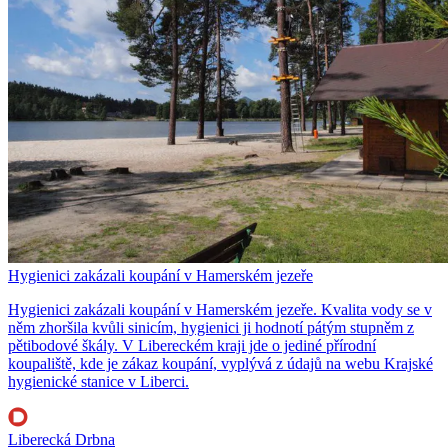
Hygienici zakázali koupání v Hamerském jezeře
Hygienici zakázali koupání v Hamerském jezeře. Kvalita vody se v
něm zhoršila kvůli sinicím, hygienici ji hodnotí pátým stupněm z
pětibodové škály. V Libereckém kraji jde o jediné přírodní
koupaliště, kde je zákaz koupání, vyplývá z údajů na webu Krajské
hygienické stanice v Liberci.
Liberecká Drbna