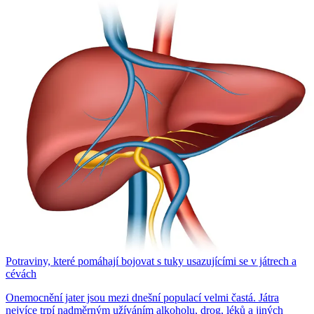
Potraviny, které pomáhají bojovat s tuky usazujícími se v játrech a
cévách
Onemocnění jater jsou mezi dnešní populací velmi častá. Játra
nejvíce trpí nadměrným užíváním alkoholu, drog, léků a jiných