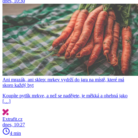
dnes, 10:30
Ani mrazák, ani sklep: mrkev vydrží do jara na místě, které má
skoro každý byt
Koupíte pytlík mrkve, a než se nadějete, je měkká a ohebná jako
[…]
Extrafit.cz
dnes, 10:27
4 min