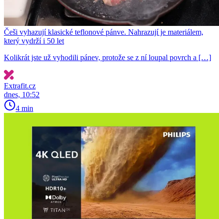
Češi vyhazují klasické teflonové pánve. Nahrazují je materiálem,
který vydrží i 50 let
Kolikrát jste už vyhodili pánev, protože se z ní loupal povrch a […]
Extrafit.cz
dnes, 10:52
4 min