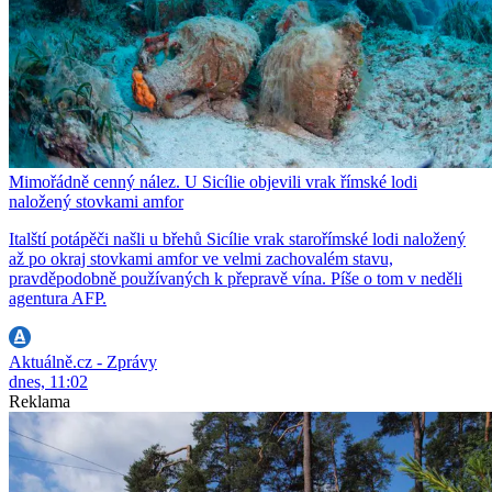
Mimořádně cenný nález. U Sicílie objevili vrak římské lodi
naložený stovkami amfor
Italští potápěči našli u břehů Sicílie vrak starořímské lodi naložený
až po okraj stovkami amfor ve velmi zachovalém stavu,
pravděpodobně používaných k přepravě vína. Píše o tom v neděli
agentura AFP.
Aktuálně.cz - Zprávy
dnes, 11:02
Reklama