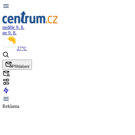
neděle 9. 8.
ne 9. 8.
27°C
Přihlášení
Reklama