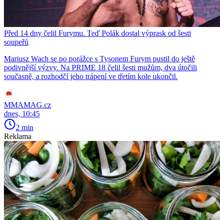
Před 14 dny čelil Furymu. Teď Polák dostal výprask od šesti
soupeřů
Mariusz Wach se po porážce s Tysonem Furym pustil do ještě
podivnější výzvy. Na PRIME 18 čelil šesti mužům, dva útočili
současně, a rozhodčí jeho trápení ve třetím kole ukončil.
MMAMAG.cz
dnes, 10:45
2 min
Reklama