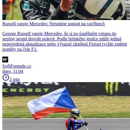
Russell varuje Mercedes: Nesmíme usnout na vavřínech
George Russell varuje Mercedes, že si po úspěšném vstupu do
sezóny nesmí dovolit polevit. Podle britského jezdce může jediná
nepovedená aktualizace nebo výrazné zlepšení Ferrari rychle změnit
poměry na čele F1.
SvětFormule.cz
dnes, 11:04
2 min