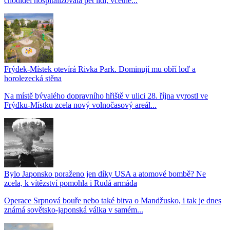
chodidel hospitalizovala pět lidí, včetně...
Frýdek-Místek otevírá Rivka Park. Dominují mu obří loď a
horolezecká stěna
Na místě bývalého dopravního hřiště v ulici 28. října vyrostl ve
Frýdku-Místku zcela nový volnočasový areál...
Bylo Japonsko poraženo jen díky USA a atomové bombě? Ne
zcela, k vítězství pomohla i Rudá armáda
Operace Srpnová bouře nebo také bitva o Mandžusko, i tak je dnes
známá sovětsko-japonská válka v samém...