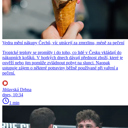
Vedra mění nákupy Čechů, víc utrácejí za zmrzlinu, méně za pečení
Tropické teploty se promítly i do toho, co lidé v Česku vkládají do
nákupních košíků. V horkých dnech dávají přednost zboží, které je
osvěží nebo jim pomůže zvládnout pobyt na slunci. Naopak
ustupuje zájem o některé potraviny běžně používané při vaření a
pečení.
Jihlavská Drbna
dnes, 10:34
1 min