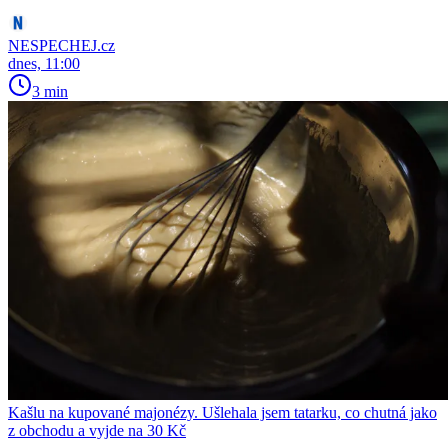
NESPECHEJ.cz
dnes, 11:00
3 min
Kašlu na kupované majonézy. Ušlehala jsem tatarku, co chutná jako
z obchodu a vyjde na 30 Kč