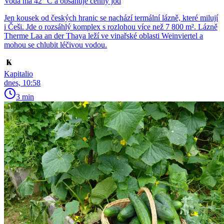
Voda má 42 °C a obsahuje cenný jód
Jen kousek od českých hranic se nachází termální lázně, které milují
i Češi. Jde o rozsáhlý komplex s rozlohou více než 7 800 m². Lázně
Therme Laa an der Thaya leží ve vinařské oblasti Weinviertel a
mohou se chlubit léčivou vodou.
Kapitalio
dnes, 10:58
3 min