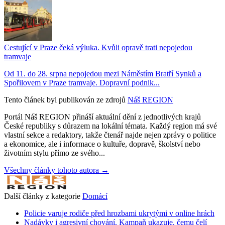
Cestující v Praze čeká výluka. Kvůli opravě trati nepojedou
tramvaje
Od 11. do 28. srpna nepojedou mezi Náměstím Bratří Synků a
Spořilovem v Praze tramvaje. Dopravní podnik...
Tento článek byl publikován ze zdrojů
Náš REGION
Portál Náš REGION přináší aktuální dění z jednotlivých krajů
České republiky s důrazem na lokální témata. Každý region má své
vlastní sekce a redaktory, takže čtenář najde nejen zprávy o politice
a ekonomice, ale i informace o kultuře, dopravě, školství nebo
životním stylu přímo ze svého...
Všechny články tohoto autora →
Další články z kategorie
Domácí
Policie varuje rodiče před hrozbami ukrytými v online hrách
Nadávky i agresivní chování. Kampaň ukazuje, čemu čelí