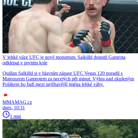
V lehké váze UFC je nové monstrum. Salkilld donutil Gamrota
odklepat v prvním kole
Quillan Salkilld si v hlavním zápase UFC Vegas 120 poradil s
Mateuszem Gamrotem za necelých pět minut. Výhra nad zkušeným
Polákem ho řadí mezi nejžhavější jména lehké váhy.
MMAMAG.cz
dnes, 10:31
1 min