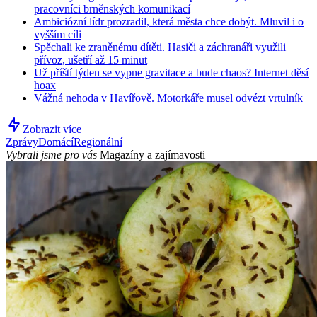
pracovníci brněnských komunikací
Ambiciózní lídr prozradil, která města chce dobýt. Mluvil i o
vyšším cíli
Spěchali ke zraněnému dítěti. Hasiči a záchranáři využili
přívoz, ušetří až 15 minut
Už příští týden se vypne gravitace a bude chaos? Internet děsí
hoax
Vážná nehoda v Havířově. Motorkáře musel odvézt vrtulník
Zobrazit více
Zprávy
Domácí
Regionální
Vybrali jsme pro vás
Magazíny a zajímavosti