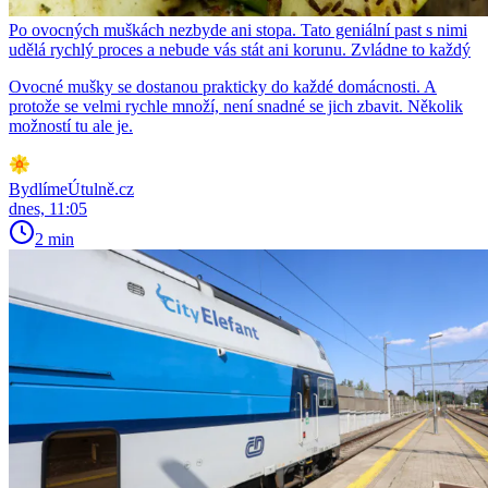
Po ovocných muškách nezbyde ani stopa. Tato geniální past s nimi
udělá rychlý proces a nebude vás stát ani korunu. Zvládne to každý
Ovocné mušky se dostanou prakticky do každé domácnosti. A
protože se velmi rychle množí, není snadné se jich zbavit. Několik
možností tu ale je.
BydlímeÚtulně.cz
dnes, 11:05
2 min