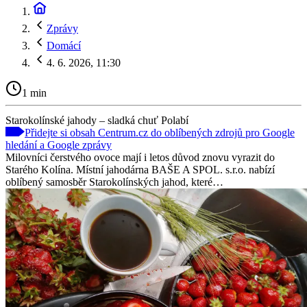
Zprávy
Domácí
4. 6. 2026, 11:30
1 min
Starokolínské jahody – sladká chuť Polabí
Přidejte si obsah Centrum.cz do oblíbených zdrojů pro Google
hledání a Google zprávy
Milovníci čerstvého ovoce mají i letos důvod znovu vyrazit do
Starého Kolína. Místní jahodárna BAŠE A SPOL. s.r.o. nabízí
oblíbený samosběr Starokolínských jahod, které…