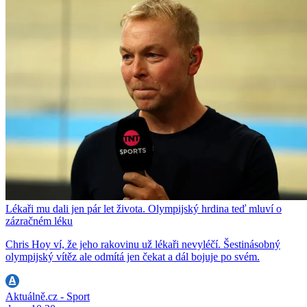
Lékaři mu dali jen pár let života. Olympijský hrdina teď mluví o
zázračném léku
Chris Hoy ví, že jeho rakovinu už lékaři nevyléčí. Šestinásobný
olympijský vítěz ale odmítá jen čekat a dál bojuje po svém.
Aktuálně.cz - Sport