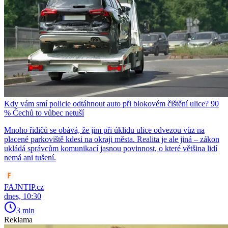
Kdy vám smí policie odtáhnout auto při blokovém čištění ulice? 90
% Čechů to vůbec netuší
Mnoho řidičů se obává, že jim při úklidu ulice odvezou vůz na
placené parkoviště kdesi na okraji města. Realita je ale jiná – zákon
ukládá správcům komunikací jasnou povinnost, o které většina lidí
nemá ani tušení.
FAJNTIP.cz
dnes, 10:30
3 min
Reklama