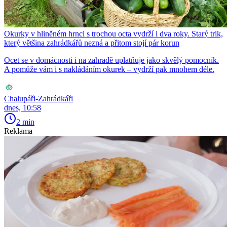
Okurky v hliněném hrnci s trochou octa vydrží i dva roky. Starý trik,
který většina zahrádkářů nezná a přitom stojí pár korun
Ocet se v domácnosti i na zahradě uplatňuje jako skvělý pomocník.
A pomůže vám i s nakládáním okurek – vydrží pak mnohem déle.
Chalupáři-Zahrádkáři
dnes, 10:58
2 min
Reklama