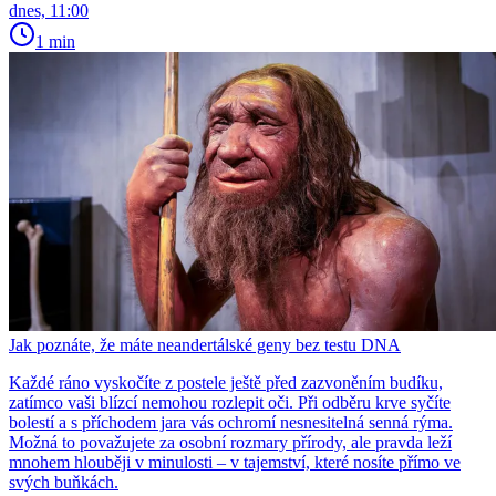
dnes, 11:00
1 min
Jak poznáte, že máte neandertálské geny bez testu DNA
Každé ráno vyskočíte z postele ještě před zazvoněním budíku,
zatímco vaši blízcí nemohou rozlepit oči. Při odběru krve syčíte
bolestí a s příchodem jara vás ochromí nesnesitelná senná rýma.
Možná to považujete za osobní rozmary přírody, ale pravda leží
mnohem hlouběji v minulosti – v tajemství, které nosíte přímo ve
svých buňkách.