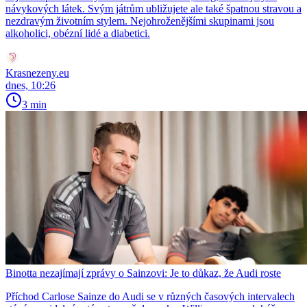
návykových látek. Svým játrům ubližujete ale také špatnou stravou a
nezdravým životním stylem. Nejohroženějšími skupinami jsou
alkoholici, obézní lidé a diabetici.
Krasnezeny.eu
dnes, 10:26
3 min
Binotta nezajímají zprávy o Sainzovi: Je to důkaz, že Audi roste
Příchod Carlose Sainze do Audi se v různých časových intervalech