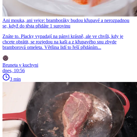
Ani mouka, ani vejce: bramboráky budou křupavé a nerozpadnou
se, když do těsta přidáte 1 surovinu
Znáte to. Placky vypadají na pánvi krásně, ale ve chvíli, kdy je
chcete obrátit, se rozjedou na kaši a z křupavého snu zbyde
bramborová omeleta. Většina lidí to řeší přidáním...
Bruneta v kuchyni
dnes, 10:56
3 min