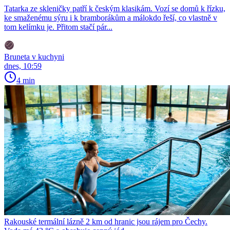
Tatarka ze skleničky patří k českým klasikám. Vozí se domů k řízku,
ke smaženému sýru i k bramborákům a málokdo řeší, co vlastně v
tom kelímku je. Přitom stačí pár...
Bruneta v kuchyni
dnes, 10:59
4 min
Rakouské termální lázně 2 km od hranic jsou rájem pro Čechy.