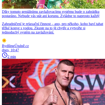
Díky tomuto geniálnímu zavlažovacímu systému bude o zahrádku
postaráno. Nebude vás stát ani korunu. Zvládne to naprosto každý
Zahradničení je relaxační činnost – ano, pro někoho, koho baví tahat
těžké konve s vodou. Zkuste na to jít chytře a vytvořte si
jednoduchý systém na zavlažování.
BydlímeÚtulně.cz
dnes, 10:47
2 min