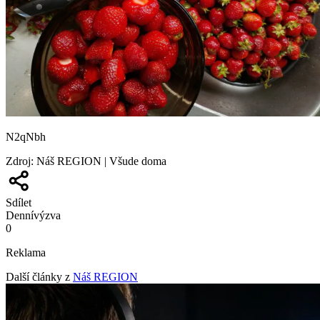
N2qNbh
Zdroj
:
Náš REGION | Všude doma
Sdílet
Denní
výzva
0
Reklama
Další články z
Náš REGION