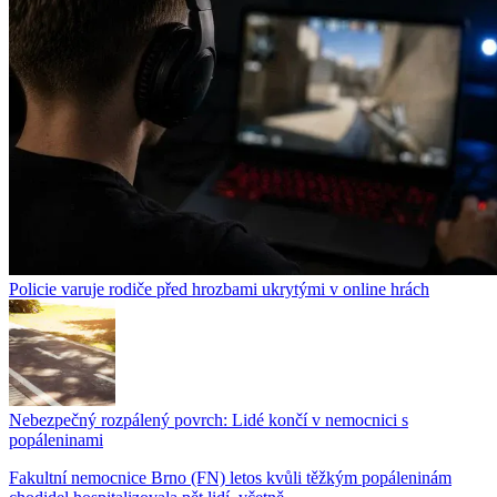
Policie varuje rodiče před hrozbami ukrytými v online hrách
Nebezpečný rozpálený povrch: Lidé končí v nemocnici s
popáleninami
Fakultní nemocnice Brno (FN) letos kvůli těžkým popáleninám