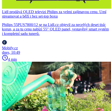
Lidl prodává QLED televizi Philips za velmi zajímavou cenu. Umí
streamovat a běží i bez set-top boxu
Philips 55PUS7800/12 se na Lidl.cz objevil za necelých deset tisíc
korun, a za tu cenu nabízí 55″ QLED panel, vestavěný smart systém
i kompletní sadu tunerů.
Mobify.cz
dnes, 10:49
4 min