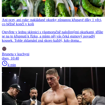
Ani ocet, ani cukr: nakládané okurky zůstanou křupavé díky 1 věci,
co běžně končí v koši
Otevřete v lednu sklenici s vlastnoručně naloženými okurkami, těšíte
se na to křupnutí k řízku, a místo něj vás čeká gumový povadlý
kousek. Tohle zklamání zná skoro každý, kdo doma...
Bruneta v kuchyni
dnes, 10:40
4 min