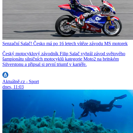
Senzační Salač! Česko má po 16 letech vítěze závodu MS motorek
Český motocyklový závodník Filip Salač vyhrál závod světového
šampionátu silničních motocyklů kategorie Moto2 na britském
Silverstonu a připsal si první triumf v kariéře.
Aktuálně.cz - Sport
dnes, 11:03