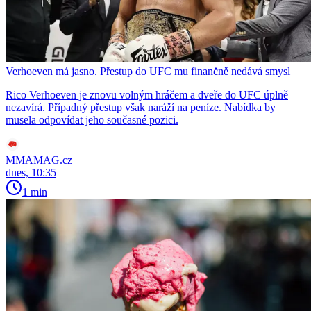
Verhoeven má jasno. Přestup do UFC mu finančně nedává smysl
Rico Verhoeven je znovu volným hráčem a dveře do UFC úplně
nezavírá. Případný přestup však naráží na peníze. Nabídka by
musela odpovídat jeho současné pozici.
MMAMAG.cz
dnes, 10:35
1 min