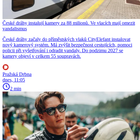
České dráhy instalují kamery za 88 milionů. Ve vlacích mají omezit
vandalismus
České dráhy začaly do příměstských vlaků CityElefant instalovat
nový kamerový systém. Má zvýšit bezpečnost cestujících, pomoci
policii při vyšetřování i odradit vandaly. Do podzimu 2027 se
kamery objeví v celkem 55 soupravách.
Pražská Drbna
dnes, 11:05
2 min