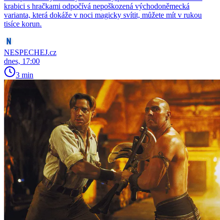
krabici s hračkami odpočívá nepoškozená východoněmecká
varianta, která dokáže v noci magicky svítit, můžete mít v rukou
tisíce korun.
NESPECHEJ.cz
dnes, 17:00
3 min