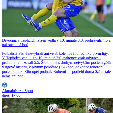
Divočina v Teplicích. Plzeň vedla v 10. minutě 3:0, prohrávala 4:5 a
nakonec má bod
Fotbalisté Plzně nevyhráli ani ve 3. kole nového ročníku první ligy.
V Teplicích vedli už v 10. minutě 3:0, nakonec však odvraceli
prohru a remizovali 5:5. Šlo o duel s druhým nejvyšším počtem gólů
v ligové historii, v prvním poločase (3:4) padl dokonce rekordní
počet branek. Zlín opět prohrál, Bohemians podlehl doma 0:2 a stále
nemá ani bod.
Aktuálně.cz - Sport
dnes, 17:06