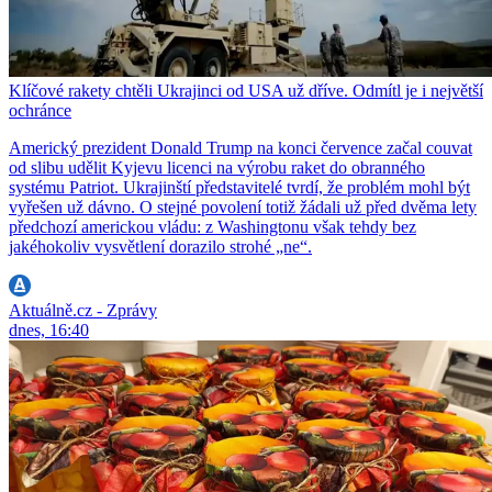
Klíčové rakety chtěli Ukrajinci od USA už dříve. Odmítl je i největší
ochránce
Americký prezident Donald Trump na konci července začal couvat
od slibu udělit Kyjevu licenci na výrobu raket do obranného
systému Patriot. Ukrajinští představitelé tvrdí, že problém mohl být
vyřešen už dávno. O stejné povolení totiž žádali už před dvěma lety
předchozí americkou vládu: z Washingtonu však tehdy bez
jakéhokoliv vysvětlení dorazilo strohé „ne“.
Aktuálně.cz - Zprávy
dnes, 16:40