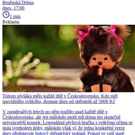
Brněnská Drbna
dnes, 17:00
1 min
Reklama
Tohoto plyšáka mělo každé dítě v Československu. Kdo měl
speciálního svítícího, dostane dnes od sběratelů až 5000 Kč
V osmdesátých letech po něm toužilo snad každé dítě v
Československu, ale jen málokdo mohl mít doma ten skutečně
nejvzácnější kousek. Legendární plyšová hračka s velkýma očima se
stala symbolem doby, málokdo však ví, že jedna konkrétní verze
dnes představuje hotový sběratelský poklad. Pokud ve vaší staré