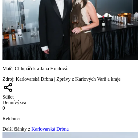
Matěj Chlupáček a Jana Hojdová.
Zdroj
:
Karlovarská Drbna | Zprávy z Karlových Varů a kraje
Sdílet
Denní
výzva
0
Reklama
Další články z
Karlovarská Drbna