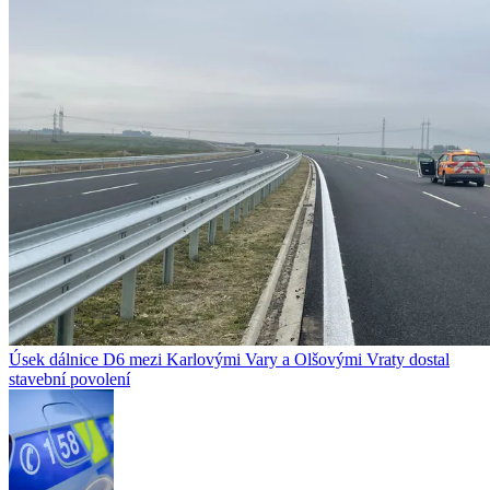
Úsek dálnice D6 mezi Karlovými Vary a Olšovými Vraty dostal
stavební povolení