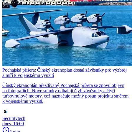
Pochajská příšera: Čínský ekranoplán dostal závěsníky pro výzbroj
a míří k vojenskému využití
Čínský ekranoplán přezdívaný Pochajská příšera se znovu objevil
na fotografiích. Nové snímky odhalují čtyři závěsníky a čtyři
turbovrtulové motory, což naznačuje možný posun projektu směrem
k vojenskému využití.
Securitytech
dnes, 16:00
3 min