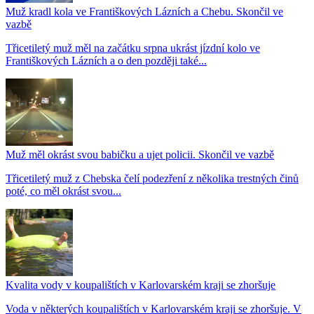
Muž kradl kola ve Františkových Lázních a Chebu. Skončil ve
vazbě
Třicetiletý muž měl na začátku srpna ukrást jízdní kolo ve
Františkových Lázních a o den později také...
Muž měl okrást svou babičku a ujet policii. Skončil ve vazbě
Třicetiletý muž z Chebska čelí podezření z několika trestných činů
poté, co měl okrást svou...
Kvalita vody v koupalištích v Karlovarském kraji se zhoršuje
Voda v některých koupalištích v Karlovarském kraji se zhoršuje. V