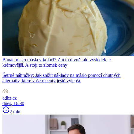
Banán místo másla v koláči? Zní to divně, ale výsledek je
krémovější. A stojí to zlomek ceny
Šetrné náhražky: Jak snížit náklady na máslo pomocí chutných
alternativ, které vaše recepty ještě vylepší.
adbz.cz
dnes, 16:30
2 min