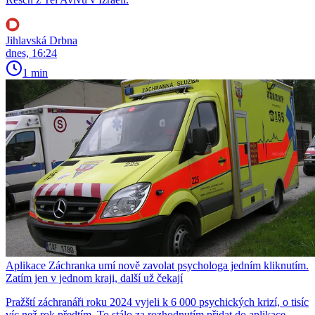
Jihlavská Drbna
dnes, 16:24
1 min
Aplikace Záchranka umí nově zavolat psychologa jedním kliknutím.
Zatím jen v jednom kraji, další už čekají
Pražští záchranáři roku 2024 vyjeli k 6 000 psychických krizí, o tisíc
víc než rok předtím. To stálo za rozhodnutím přidat do aplikace