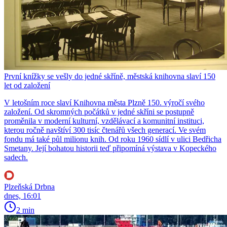
První knížky se vešly do jedné skříně, městská knihovna slaví 150
let od založení
V letošním roce slaví Knihovna města Plzně 150. výročí svého
založení. Od skromných počátků v jedné skříni se postupně
proměnila v moderní kulturní, vzdělávací a komunitní instituci,
kterou ročně navštíví 300 tisíc čtenářů všech generací. Ve svém
fondu má také půl milionu knih. Od roku 1960 sídlí v ulici Bedřicha
Smetany. Její bohatou historii teď připomíná výstava v Kopeckého
sadech.
Plzeňská Drbna
dnes, 16:01
2 min