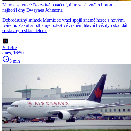
Mumie se vrací: Bolestivé natáčení, dům ze slavného hororu a
nejhorší dny Dwaynea Johnsona
Dobrodružný snímek Mumie se vrací spojil známé herce s novými
tvářemi. Zákulisí odhaluje bolestivé zranění hlavní hvězdy i skandál
se slavným skladatelem.
V Telce
dnes, 16:50
3 min