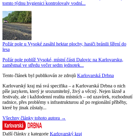
tomto týdnu hygienici kontrolovaly vodní...
Požár pole u Vysoké zasáhl hektar plochy, hasiči bránili šíření do
lesa
Požár pole poblíž Vysoké, místní části Dalovic na Karlovarsku,
zaměstnal ve středu večer sedm jednotek...
Tento článek byl publikován ze zdrojů
Karlovarská Drbna
Karlovarský kraj má svá specifika – a Karlovarská Drbna o nich
píše jazykem, který je srozumitelný, živý a věcný. Nejen lázně a
festivaly, ale i každodenní realita místních – od uzavírek, rozhodnutí
radnice, přes problémy s infrastrukturou až po regionální příběhy,
které by jinak zůstaly...
Všechny články tohoto autora →
Další články z kategorie
Karlovarský kraj