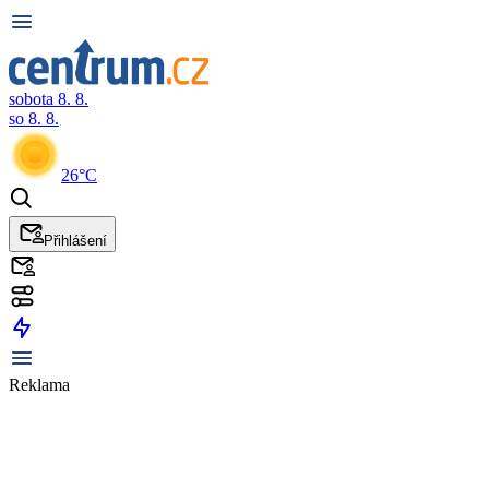
sobota 8. 8.
so 8. 8.
26°C
Přihlášení
Reklama