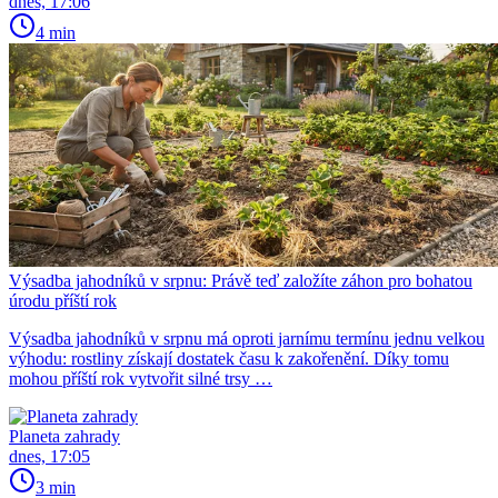
dnes, 17:06
4 min
Výsadba jahodníků v srpnu: Právě teď založíte záhon pro bohatou
úrodu příští rok
Výsadba jahodníků v srpnu má oproti jarnímu termínu jednu velkou
výhodu: rostliny získají dostatek času k zakořenění. Díky tomu
mohou příští rok vytvořit silné trsy …
Planeta zahrady
dnes, 17:05
3 min