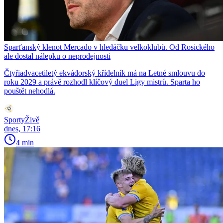
Sparťanský klenot Mercado v hledáčku velkoklubů. Od Rosického
ale dostal nálepku o neprodejnosti
Čtyřiadvacetiletý ekvádorský křídelník má na Letné smlouvu do
roku 2029 a právě rozhodl klíčový duel Ligy mistrů. Sparta ho
pouštět nehodlá.
SportyŽivě
dnes, 17:16
4 min