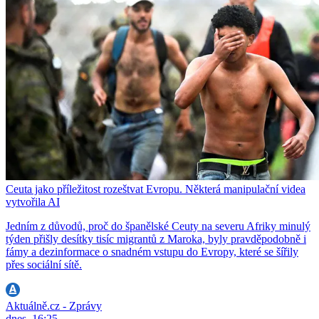
Ceuta jako příležitost rozeštvat Evropu. Některá manipulační videa
vytvořila AI
Jedním z důvodů, proč do španělské Ceuty na severu Afriky minulý
týden přišly desítky tisíc migrantů z Maroka, byly pravděpodobně i
fámy a dezinformace o snadném vstupu do Evropy, které se šířily
přes sociální sítě.
Aktuálně.cz - Zprávy
dnes, 16:25