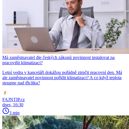
Má zaměstnavatel dle českých zákonů povinnost instalovat na
pracovišti klimatizaci?
Letní vedra v kanceláři dokážou pořádně ztrpčit pracovní den. Má
ale zaměstnavatel povinnost pořídit klimatizaci? A co když teplota
stoupne nad třicítku?
FAJNTIP.cz
dnes, 16:30
3 min