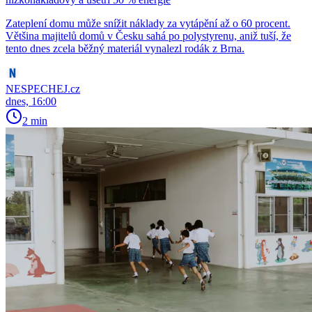
Zateplení domu může snížit náklady za vytápění až o 60 procent.
Většina majitelů domů v Česku sahá po polystyrenu, aniž tuší, že
tento dnes zcela běžný materiál vynalezl rodák z Brna.
NESPECHEJ.cz
dnes, 16:00
2 min