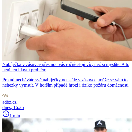
Nabíječka v zásuvce přes noc vás ročně stojí víc, než si myslíte. A to
není ten hlavní problém
Pokud necháváte své nabíječky neustále v zásuvce, může se vám to
nehezky vymstít. V horším případě hrozí i riziko požáru domácnosti.
adbz.cz
dnes, 16:25
1 min