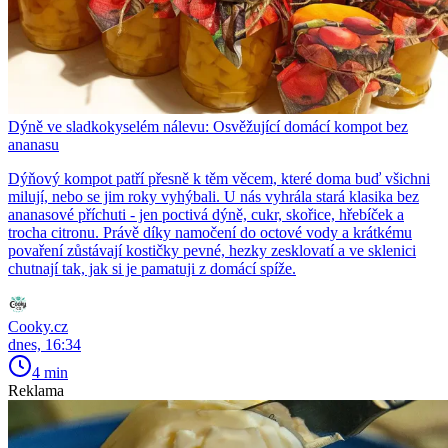
Dýně ve sladkokyselém nálevu: Osvěžující domácí kompot bez
ananasu
Dýňový kompot patří přesně k těm věcem, které doma buď všichni
milují, nebo se jim roky vyhýbali. U nás vyhrála stará klasika bez
ananasové příchuti - jen poctivá dýně, cukr, skořice, hřebíček a
trocha citronu. Právě díky namočení do octové vody a krátkému
povaření zůstávají kostičky pevné, hezky zesklovatí a ve sklenici
chutnají tak, jak si je pamatuji z domácí spíže.
Cooky.cz
dnes, 16:34
4 min
Reklama