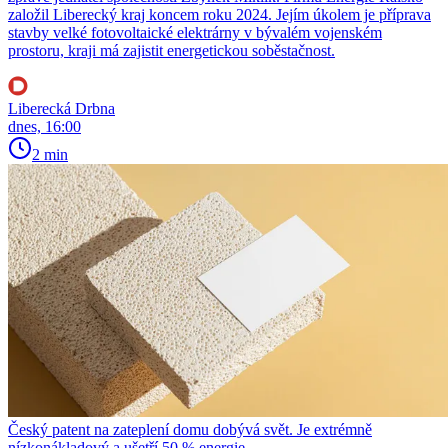
založil Liberecký kraj koncem roku 2024. Jejím úkolem je příprava
stavby velké fotovoltaické elektrárny v bývalém vojenském
prostoru, kraji má zajistit energetickou soběstačnost.
Liberecká Drbna
dnes, 16:00
2 min
Český patent na zateplení domu dobývá svět. Je extrémně
nízkonákladový a ušetří 50 % energie