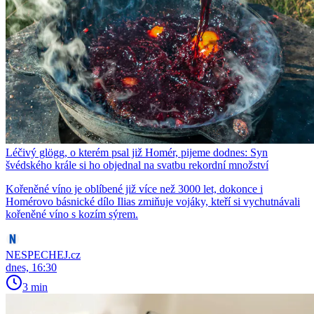
Léčivý glögg, o kterém psal již Homér, pijeme dodnes: Syn
švédského krále si ho objednal na svatbu rekordní množství
Kořeněné víno je oblíbené již více než 3000 let, dokonce i
Homérovo básnické dílo Ilias zmiňuje vojáky, kteří si vychutnávali
kořeněné víno s kozím sýrem.
NESPECHEJ.cz
dnes, 16:30
3 min