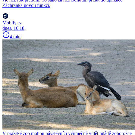
Záchranka novou funkci.
Mobify.cz
dnes, 16:18
4 min
V pražské zoo mohou návštěvníci výjimečně vidět mládě zoborožce