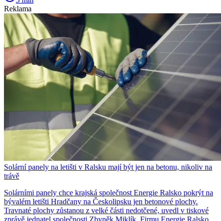
Reklama
Solární panely na letišti v Ralsku mají být jen na betonu, nikoliv na
trávě
Solárními panely chce krajská společnost Energie Ralsko pokrýt na
bývalém letišti Hradčany na Českolipsku jen betonové plochy.
Travnaté plochy zůstanou z velké části nedotčené, uvedl v tiskové
zprávě jednatel společnosti Zbyněk Miklík. Firmu Energie Ralsko