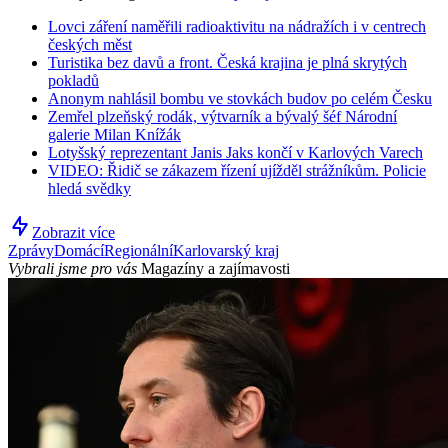
Lovci záření naměřili radioaktivitu na nádražích i v centrech
českých měst
Turistika bez davů a front. Česká krajina je plná skrytých
pokladů
Anonym nahlásil bombu ve stovkách budov po celém Česku
Zemřel plzeňský rodák, výtvarník a bývalý šéf Národní
galerie Milan Knížák
Lotyšský reprezentant Janis Jaks končí v Karlových Varech
VIDEO: Řidič se zákazem řízení ujížděl strážníkům. Policie
hledá svědky
Zobrazit více
Zprávy
Domácí
Regionální
Karlovarský kraj
Vybrali jsme pro vás
Magazíny a zajímavosti