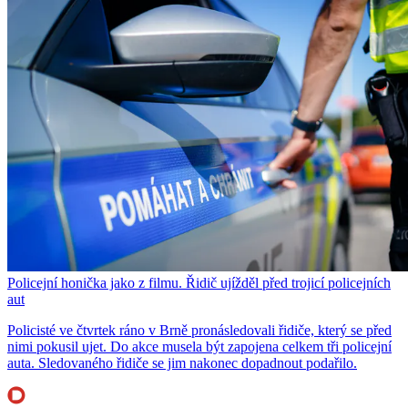
Policejní honička jako z filmu. Řidič ujížděl před trojicí policejních
aut
Policisté ve čtvrtek ráno v Brně pronásledovali řidiče, který se před
nimi pokusil ujet. Do akce musela být zapojena celkem tři policejní
auta. Sledovaného řidiče se jim nakonec dopadnout podařilo.