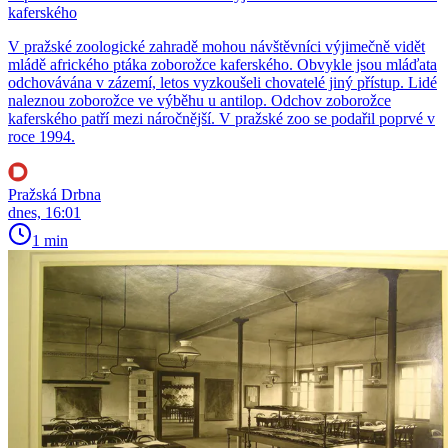
kaferského
V pražské zoologické zahradě mohou návštěvníci výjimečně vidět
mládě afrického ptáka zoborožce kaferského. Obvykle jsou mláďata
odchovávána v zázemí, letos vyzkoušeli chovatelé jiný přístup. Lidé
naleznou zoborožce ve výběhu u antilop. Odchov zoborožce
kaferského patří mezi náročnější. V pražské zoo se podařil poprvé v
roce 1994.
Pražská Drbna
dnes, 16:01
1 min