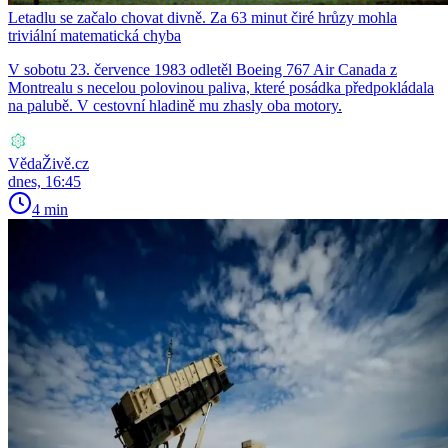
Letadlu se začalo chovat divně. Za 63 minut čiré hrůzy mohla
triviální matematická chyba
V sobotu 23. července 1983 odletěl Boeing 767 Air Canada z
Montrealu s necelou polovinou paliva, které posádka předpokládala
na palubě. V cestovní hladině mu zhasly oba motory.
VědaŽivě.cz
dnes, 16:45
4 min