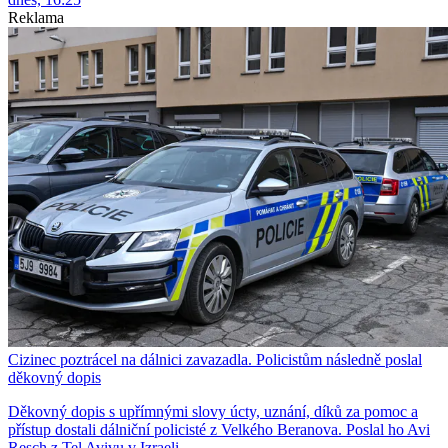
Reklama
Cizinec poztrácel na dálnici zavazadla. Policistům následně poslal
děkovný dopis
Děkovný dopis s upřímnými slovy úcty, uznání, díků za pomoc a
přístup dostali dálniční policisté z Velkého Beranova. Poslal ho Avi
Resch z Tel Avivu v Izraeli.