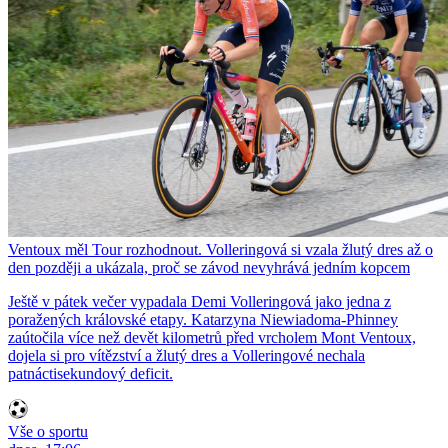
Ventoux měl Tour rozhodnout. Volleringová si vzala žlutý dres až o
den později a ukázala, proč se závod nevyhrává jedním kopcem
Ještě v pátek večer vypadala Demi Volleringová jako jedna z
poražených královské etapy. Katarzyna Niewiadoma-Phinney
zaútočila více než devět kilometrů před vrcholem Mont Ventoux,
dojela si pro vítězství a žlutý dres a Volleringové nechala
patnáctisekundový deficit.
Vše o sportu