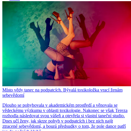
Místo vědy tanec na podpatcích. Bývalá toxikoložka vrací ženám
sebevědomí
Dlouho se pohybovala v akademickém prostředí a věnovala se
vědeckému výzkumu v oblasti toxikologie. Nakonec se však Tereza
rozhodla následovat svou vášeň a otevřela si vlastní taneční studio.
Dnes učí ženy, jak skrze pohyb v podpatcích i bez nich najít
ztracené sebevědomí, a bourá předsudky o tom, že pole dance patří