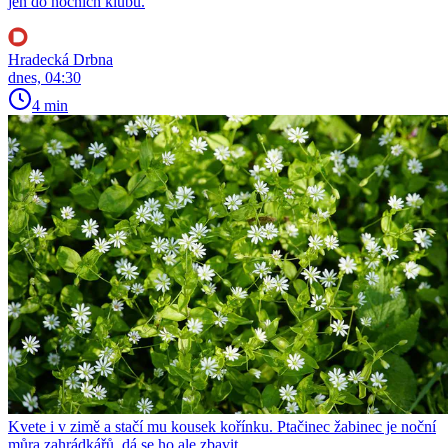
jen do nočních klubů.
Hradecká Drbna
dnes, 04:30
4 min
Kvete i v zimě a stačí mu kousek kořínku. Ptačinec žabinec je noční
můra zahrádkářů, dá se ho ale zbavit