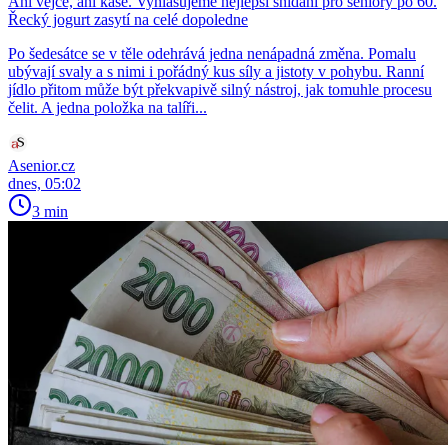
Ani vejce, ani kaše. Vyhlašujeme nejlepší snídani pro seniory po 60.
Řecký jogurt zasytí na celé dopoledne
Po šedesátce se v těle odehrává jedna nenápadná změna. Pomalu
ubývají svaly a s nimi i pořádný kus síly a jistoty v pohybu. Ranní
jídlo přitom může být překvapivě silný nástroj, jak tomuhle procesu
čelit. A jedna položka na talíři...
Asenior.cz
dnes, 05:02
3 min