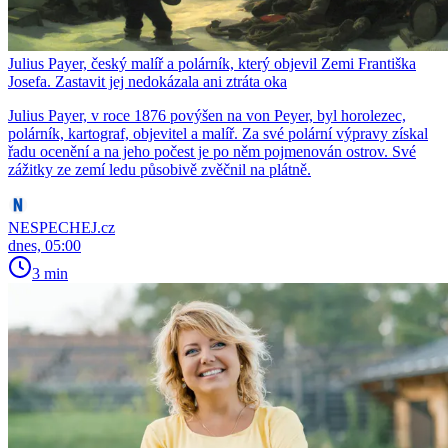
Julius Payer, český malíř a polárník, který objevil Zemi Františka
Josefa. Zastavit jej nedokázala ani ztráta oka
Julius Payer, v roce 1876 povýšen na von Peyer, byl horolezec,
polárník, kartograf, objevitel a malíř. Za své polární výpravy získal
řadu ocenění a na jeho počest je po něm pojmenován ostrov. Své
zážitky ze zemí ledu působivě zvěčnil na plátně.
NESPECHEJ.cz
dnes, 05:00
3 min