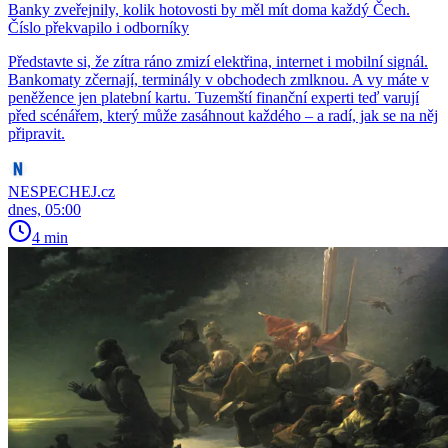
Banky zveřejnily, kolik hotovosti by měl mít doma každý Čech.
Číslo překvapilo i odborníky
Představte si, že zítra ráno zmizí elektřina, internet i mobilní signál.
Bankomaty zčernají, terminály v obchodech zmlknou. A vy máte v
peněžence jen platební kartu. Tuzemští finanční experti teď varují
před scénářem, který může zasáhnout každého – a radí, jak se na něj
připravit.
NESPECHEJ.cz
dnes, 05:00
4 min