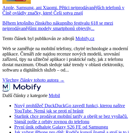
Apple, Samsung, ani Xiaomi. Pětici nejprodávanějších telefonů v
Číně ovládly značky, které Češi sotva znají
Během letošního čínského nákupního festivalu 618 se mezi
nejprodávanějšími modely smartphonů objevily...
Tento článek byl publikován ze zdrojů
Mobify.cz
Web se zaměřuje na mobilní telefony, chytré technologie a moderní
aplikace. Čtenáři zde najdou recenze nových modelů, srovnání
zařízení, tipy na užitečné aplikace i praktické rady, jak z telefonu
dostat maximum. Obsah sleduje také trendy v oblasti elektroniky,
softwaru a digitálních služeb – od...
Všechny články tohoto autora →
Další články z kategorie
Mobil
Nový prohlížeč DuckDuckGo zavedl funkci, kterou naštve
YouTube. Nemá jak se proti ní bránit
Starlink chce prodávat mobilní tarify a obejít se bez vysílačů.
Signál pošle z orbity rovnou do telefonu
První únik odhaluje Galaxy S26 FE od Samsungu
Jak vybrat iPhone pro dítě: Rodiče kupují špatně a stojí je to i