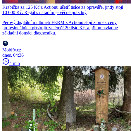
Krabička za 125 Kč z Actionu ušetří tisíce za opraváře, jindy stojí
10 000 Kč. Regál s nářadím je věčně prázdný
Perový digitální multimetr FERM z Actionu stojí zlomek ceny
profesionálních přístrojů za téměř 20 tisíc Kč, a přitom zvládne
základní domácí diagnostiku.
Mobify.cz
dnes, 04:36
4 min