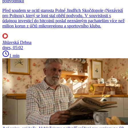
podvodníků
Před soudem se ocitl starosta Polné Jindřich Skočdopole (Nezávislí
pro Polnou), který se loni stal obětí podvodu. V souvislosti s
údajnou investicí do bitcoinů poslal neznámým pachatelům více než
milion korun z účtů mikroregionu a sportovního klubu.
Jihlavská Drbna
dnes, 05:02
1 min