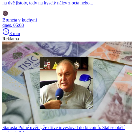
na dvě jistoty, tedy na kyselý nálev z octa nebo...
Bruneta v kuchyni
dnes, 05:03
3 min
Reklama
Starosta Polné uvěřil, že dříve investoval do bitcoinů. Stal se obětí