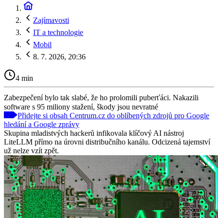
Zajímavosti
IT a technologie
Mobil
8. 7. 2026, 20:36
4 min
Zabezpečení bylo tak slabé, že ho prolomili puberťáci. Nakazili
software s 95 miliony stažení, škody jsou nevratné
Přidejte si obsah Centrum.cz do oblíbených zdrojů pro Google
hledání a Google zprávy
Skupina mladistvých hackerů infikovala klíčový AI nástroj
LiteLLM přímo na úrovni distribučního kanálu. Odcizená tajemství
už nelze vzít zpět.