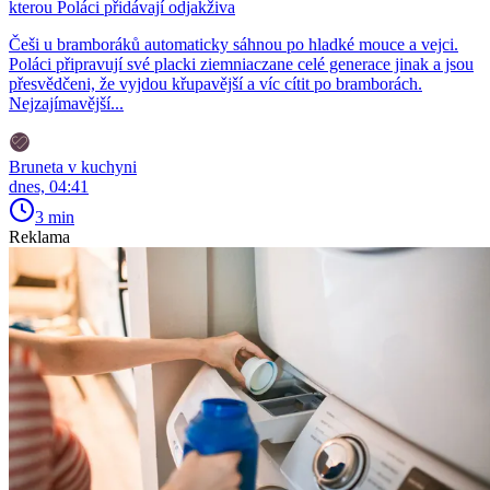
kterou Poláci přidávají odjakživa
Češi u bramboráků automaticky sáhnou po hladké mouce a vejci.
Poláci připravují své placki ziemniaczane celé generace jinak a jsou
přesvědčeni, že vyjdou křupavější a víc cítit po bramborách.
Nejzajímavější...
Bruneta v kuchyni
dnes, 04:41
3 min
Reklama