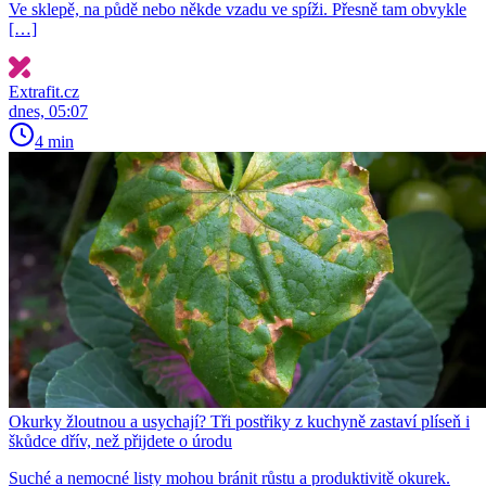
Ve sklepě, na půdě nebo někde vzadu ve spíži. Přesně tam obvykle
[…]
Extrafit.cz
dnes, 05:07
4 min
Okurky žloutnou a usychají? Tři postřiky z kuchyně zastaví plíseň i
škůdce dřív, než přijdete o úrodu
Suché a nemocné listy mohou bránit růstu a produktivitě okurek.