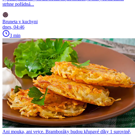
strhne pořádná...
Bruneta v kuchyni
dnes, 04:46
3 min
Ani mouka, ani vejce. Bramboráky budou křupavé díky 1 surovině,