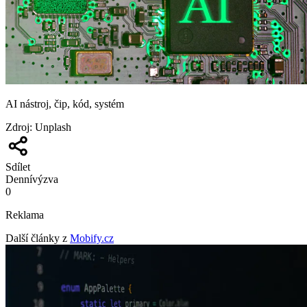
AI nástroj, čip, kód, systém
Zdroj
:
Unplash
Sdílet
Denní
výzva
0
Reklama
Další články z
Mobify.cz