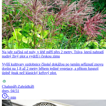
Na jaře začíná od nuly, v létě měří přes 2 metry. Tráva, která nahradí
nudný živý plot a vydrží i českou zimu
Vyšší kultivary ozdobnice čínské dokážou po jarním seříznutí znovu
dorůst na 1,8 až 2 metry během jediné vegetace, a přitom fungují
úplně jinak než klasický keřový plot.
Chalupáři-Zahrádkáři
dnes, 04:51
5 min