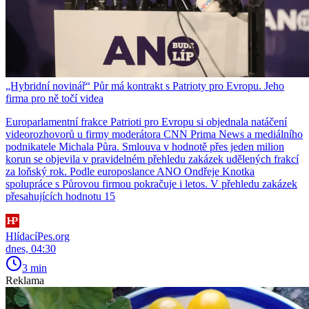
„Hybridní novinář“ Půr má kontrakt s Patrioty pro Evropu. Jeho
firma pro ně točí videa
Europarlamentní frakce Patrioti pro Evropu si objednala natáčení
videorozhovorů u firmy moderátora CNN Prima News a mediálního
podnikatele Michala Půra. Smlouva v hodnotě přes jeden milion
korun se objevila v pravidelném přehledu zakázek udělených frakcí
za loňský rok. Podle europoslance ANO Ondřeje Knotka
spolupráce s Půrovou firmou pokračuje i letos. V přehledu zakázek
přesahujících hodnotu 15
HlídacíPes.org
dnes, 04:30
3 min
Reklama