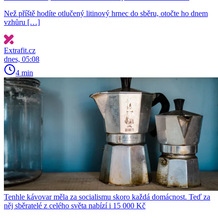
Než příště hodíte otlučený litinový hrnec do sběru, otočte ho dnem
vzhůru […]
Extrafit.cz
dnes, 05:08
4 min
Tenhle kávovar měla za socialismu skoro každá domácnost. Teď za
něj sběratelé z celého světa nabízí i 15 000 Kč