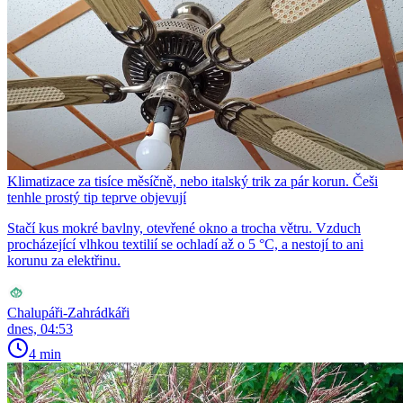
Klimatizace za tisíce měsíčně, nebo italský trik za pár korun. Češi
tenhle prostý tip teprve objevují
Stačí kus mokré bavlny, otevřené okno a trocha větru. Vzduch
procházející vlhkou textilií se ochladí až o 5 °C, a nestojí to ani
korunu za elektřinu.
Chalupáři-Zahrádkáři
dnes, 04:53
4 min