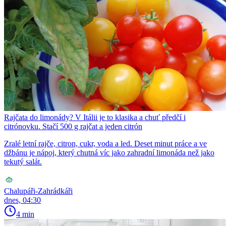
Rajčata do limonády? V Itálii je to klasika a chuť předčí i
citrónovku. Stačí 500 g rajčat a jeden citrón
Zralé letní rajče, citron, cukr, voda a led. Deset minut práce a ve
džbánu je nápoj, který chutná víc jako zahradní limonáda než jako
tekutý salát.
Chalupáři-Zahrádkáři
dnes, 04:30
4 min