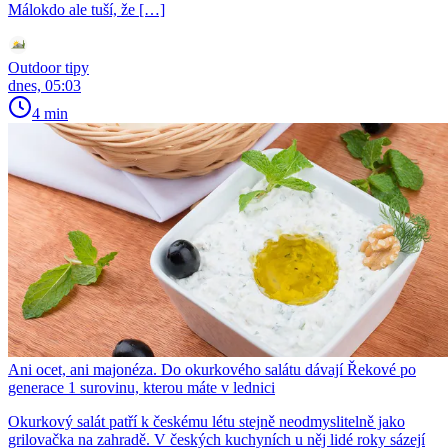
Málokdo ale tuší, že […]
Outdoor tipy
dnes, 05:03
4 min
Ani ocet, ani majonéza. Do okurkového salátu dávají Řekové po
generace 1 surovinu, kterou máte v lednici
Okurkový salát patří k českému létu stejně neodmyslitelně jako
grilovačka na zahradě. V českých kuchyních u něj lidé roky sázejí