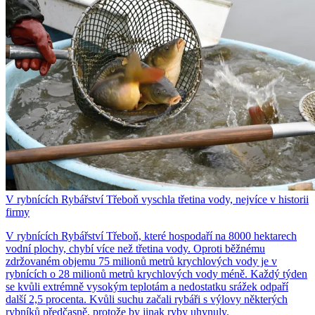
V rybnících Rybářství Třeboň vyschla třetina vody, nejvíce v historii
firmy
V rybnících Rybářství Třeboň, které hospodaří na 8000 hektarech
vodní plochy, chybí více než třetina vody. Oproti běžnému
zdržovaném objemu 75 milionů metrů krychlových vody je v
rybnících o 28 milionů metrů krychlových vody méně. Každý týden
se kvůli extrémně vysokým teplotám a nedostatku srážek odpaří
další 2,5 procenta. Kvůli suchu začali rybáři s výlovy některých
rybníků předčasně, protože by jinak ryby uhynuly.