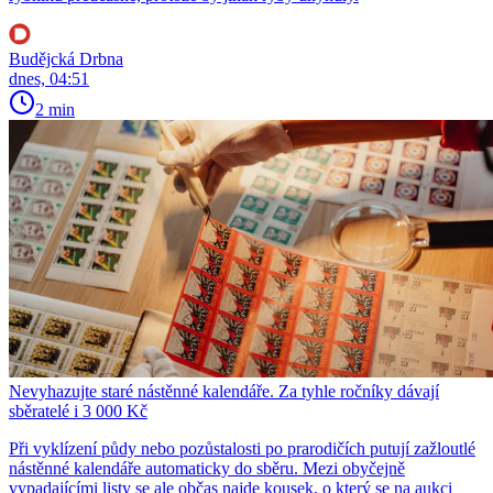
Budějcká Drbna
dnes, 04:51
2 min
Nevyhazujte staré nástěnné kalendáře. Za tyhle ročníky dávají
sběratelé i 3 000 Kč
Při vyklízení půdy nebo pozůstalosti po prarodičích putují zažloutlé
nástěnné kalendáře automaticky do sběru. Mezi obyčejně
vypadajícími listy se ale občas najde kousek, o který se na aukci