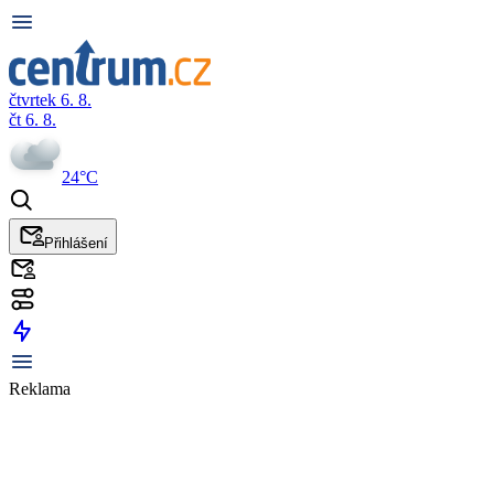
čtvrtek 6. 8.
čt 6. 8.
24°C
Přihlášení
Reklama