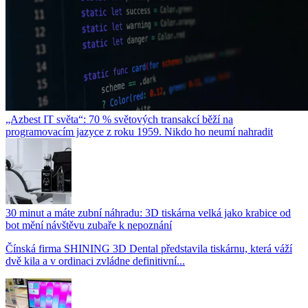
„Azbest IT světa“: 70 % světových transakcí běží na
programovacím jazyce z roku 1959. Nikdo ho neumí nahradit
30 minut a máte zubní náhradu: 3D tiskárna velká jako krabice od
bot mění návštěvu zubaře k nepoznání
Čínská firma SHINING 3D Dental představila tiskárnu, která váží
dvě kila a v ordinaci zvládne definitivní...