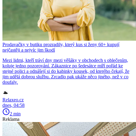
Prodavačky v butiku prozradily, který kus si ženy 60+ kupují
nejčastěji a nejvíc jim škodí
Mezi lidmi, kteří tráví dny mezi věšáky v obchodech s oblečením,
koluje jedno pozorování. Zákaznice po šedesátce míří pořád ke
stejné polici a odnášejí si do kabinky kousek, od kterého čekají, že
jim udělá dobrou službu. Zrcadlo pak ukáže něco jiného, než v co
doufaly.
Relaxeo.cz
dnes, 04:58
2 min
Reklama