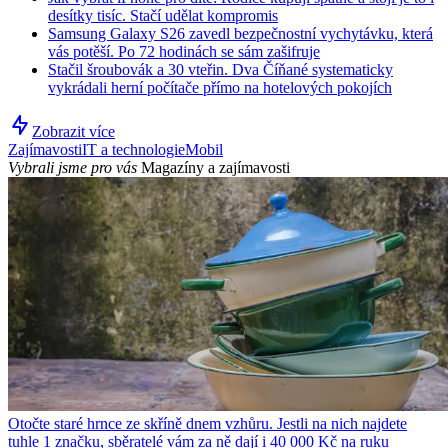
desítky tisíc. Stačí udělat kompromis
Samsung Galaxy S26 zavedl bezpečnostní vychytávku, která
vás potěší. Po 72 hodinách se sám zašifruje
Stačil šroubovák a 30 vteřin. Dva Číňané systematicky
vykrádali herní počítače přímo na hotelových pokojích
Zobrazit více
Zajímavosti
IT a technologie
Mobil
Vybrali jsme pro vás
Magazíny a zajímavosti
Otočte staré hrnce ze skříně dnem vzhůru. Jestli na nich najdete
tuhle 1 značku, sběratelé vám za ně dají i 40 000 Kč na ruku