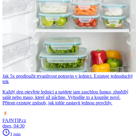
Jak 5x prodloužit trvanlivost potravin v lednici. Existuje jednoduchý
trik
Každý den otevřete lednici a najdete tam zaschlou šunкu, zhnědlý
salát nebo maso, které už páchne. Vyhodíte to a koupíte nové.
Přitom existuje způsob, jak tohle zastavit jednou provždy.
FAJNTIP.cz
dnes, 04:30
3 min