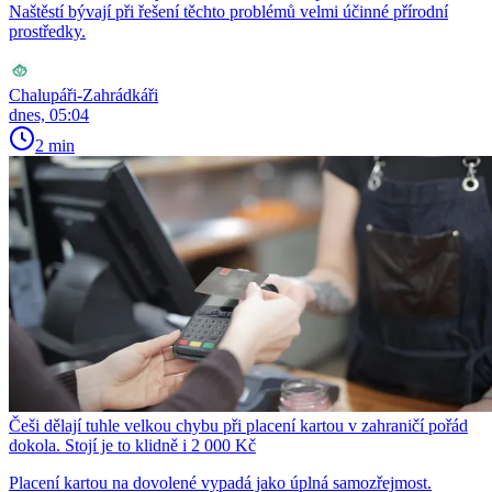
Naštěstí bývají při řešení těchto problémů velmi účinné přírodní
prostředky.
Chalupáři-Zahrádkáři
dnes, 05:04
2 min
Češi dělají tuhle velkou chybu při placení kartou v zahraničí pořád
dokola. Stojí je to klidně i 2 000 Kč
Placení kartou na dovolené vypadá jako úplná samozřejmost.