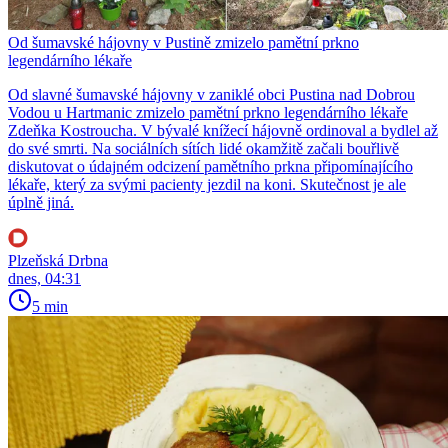
Od šumavské hájovny v Pustině zmizelo pamětní prkno
legendárního lékaře
Od slavné šumavské hájovny v zaniklé obci Pustina nad Dobrou
Vodou u Hartmanic zmizelo pamětní prkno legendárního lékaře
Zdeňka Kostroucha. V bývalé knížecí hájovně ordinoval a bydlel až
do své smrti. Na sociálních sítích lidé okamžitě začali bouřlivě
diskutovat o údajném odcizení pamětního prkna připomínajícího
lékaře, který za svými pacienty jezdil na koni. Skutečnost je ale
úplně jiná.
Plzeňská Drbna
dnes, 04:31
5 min