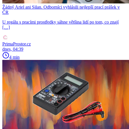
Žádný Ariel ani Silan. Odborníci vyhlásili nejlepší prací prášek v
ČR
U regálu s pracími prostředky sáhne většina lidí po tom, co znají
[…]
PrimaProstor.cz
dnes, 04:39
4 min