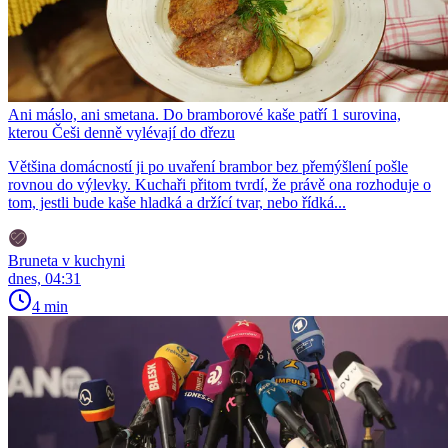
Ani máslo, ani smetana. Do bramborové kaše patří 1 surovina,
kterou Češi denně vylévají do dřezu
Většina domácností ji po uvaření brambor bez přemýšlení pošle
rovnou do výlevky. Kuchaři přitom tvrdí, že právě ona rozhoduje o
tom, jestli bude kaše hladká a držící tvar, nebo řídká...
Bruneta v kuchyni
dnes, 04:31
4 min