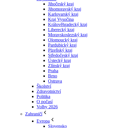
Jihočeský kraj
Jihomoravský kraj
Karlovarský kraj
Kraj Vysočina
Králověhradecký kraj
Liberecký kraj
Moravskoslezský kraj
Olomoucký kraj
Pardubický kraj
Plzeňský kraj
Středočeský kraj
Ústecký kraj
Zlínský kraj
Praha
Brno
Ostrava
Školství
Zdravotnictví
Politika
O počasí
Volby 2026
Zahraničí
Evropa
Slovensko