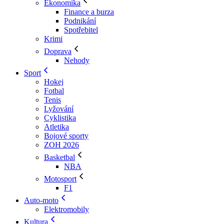
Ekonomika
Finance a burza
Podnikání
Spotřebitel
Krimi
Doprava
Nehody
Sport
Hokej
Fotbal
Tenis
Lyžování
Cyklistika
Atletika
Bojové sporty
ZOH 2026
Basketbal
NBA
Motosport
F1
Auto-moto
Elektromobily
Kultura