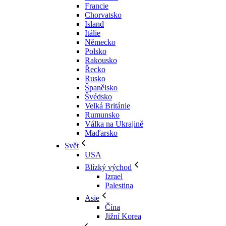
Francie
Chorvatsko
Island
Itálie
Německo
Polsko
Rakousko
Řecko
Rusko
Španělsko
Švédsko
Velká Británie
Rumunsko
Válka na Ukrajině
Maďarsko
Svět
USA
Blízký východ
Izrael
Palestina
Asie
Čína
Jižní Korea