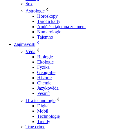
Sex
Astrologie
Horoskopy
Tarot a karty
Andělé a tajemná znamení
Numerologie
Tajemno
Zajímavosti
Věda
Biologie
Ekologie
Fyzika
Geografie
Historie
Chemie
Jazykověda
Vesmír
IT a technologie
Digital
Mobil
Technologie
Trendy
True crime