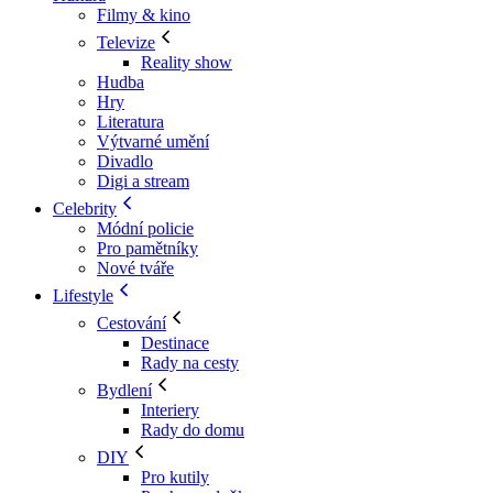
Filmy & kino
Televize
Reality show
Hudba
Hry
Literatura
Výtvarné umění
Divadlo
Digi a stream
Celebrity
Módní policie
Pro pamětníky
Nové tváře
Lifestyle
Cestování
Destinace
Rady na cesty
Bydlení
Interiery
Rady do domu
DIY
Pro kutily