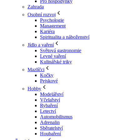
Pro hospodyňky
Zahrada
Osobní rozvoj
Psychologie
Management
Kariéra
Spiritualita a náboženství
Jídlo a vaření
Světová gastronomie
Levné vaření
Kulinářské triky
Mazlíčci
Kočky
Pejskové
Hobby
Modelářství
Včelařství
Rybaření
Letectví
Automobilismus
Adrenalin
Sběratelství
Houbaření