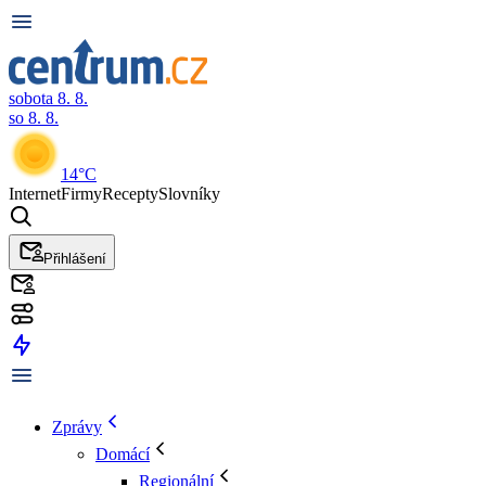
sobota 8. 8.
so 8. 8.
14°C
Internet
Firmy
Recepty
Slovníky
Přihlášení
Zprávy
Domácí
Regionální