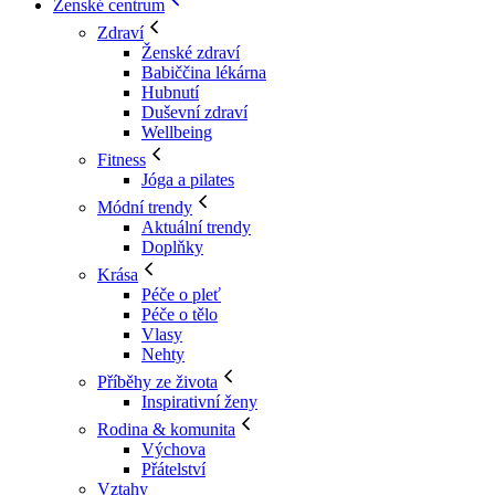
Ženské centrum
Zdraví
Ženské zdraví
Babiččina lékárna
Hubnutí
Duševní zdraví
Wellbeing
Fitness
Jóga a pilates
Módní trendy
Aktuální trendy
Doplňky
Krása
Péče o pleť
Péče o tělo
Vlasy
Nehty
Příběhy ze života
Inspirativní ženy
Rodina & komunita
Výchova
Přátelství
Vztahy