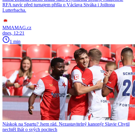
RFA navíc před turnajem přišla o Václava Siváka i Joiltona
Lutterbacha.
MMAMAG.cz
dnes, 12:21
1 min
Náskok na Spartu? Jsem rád. Nezastavitelný kanonýr Slavie Chytil
nechtěl lhát o svých pocitech