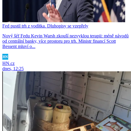
Fed pustil trh z vodítka. Dluhopisy se vzepřely
Nový šéf Fedu Kevin Warsh zkouší nezvyklou terapii: méně návodů
od centrální banky, více prostoru pro trh. Ministr financí Scott
Bessent mluví o...
HN.cz
dnes, 12:25