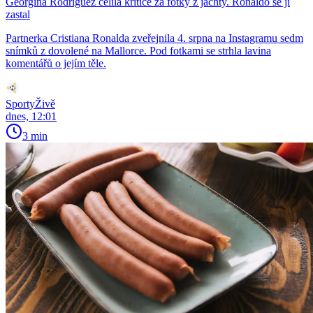
Georgina Rodríguez čelila kritice za fotky z jachty. Ronaldo se jí
zastal
Partnerka Cristiana Ronalda zveřejnila 4. srpna na Instagramu sedm
snímků z dovolené na Mallorce. Pod fotkami se strhla lavina
komentářů o jejím těle.
SportyŽivě
dnes, 12:01
3 min