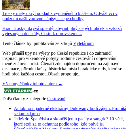
Trosky měly ukrýt poklad z vypleněného kláštera. Odvážlivci v
podzemí našli varovné nápisy i slepé chodby
Hrad Trosky ukrývá spletitý labyrint plný slepých uliček a vzkazů
vytesaných do skály. Cestu k obrovskému...
Tento článek byl publikován ze zdrojů
Výletárium
Web přináší tipy na výlety po České republice i do zahraničí,
inspiraci pro víkendové pobyty, rodinné cestování i objevování
méně známých míst. Čtenáři zde najdou doporučení na zajímavé
destinace, přírodní krásy, historická místa i praktické rady, které se
hodí před každou cestou.Obsah propojuje...
Všechny články tohoto autora →
Další články z kategorie
Cestování
Autokino u jaderné elektrárny Dukovany budí zájem. Promítá
se tam zdarma
Jedeš do Španělska a skončíš jen u paelly a sangrie? 10 věcí,
které stojí za to ochutnat podle toho, kde právě jsi