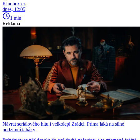
Kinobox.cz
dnes, 12:05
1 min
Reklama
Návrat seriálového hitu i velkolepí Zrádci. Prima láká na silné
podzimní taháky