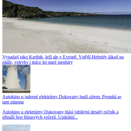
Vypadají jako Karibik, leží ale v Evropě. Vnější Hebridy lákají na
pláže, velryby i tisíce let staré menhiry
Autokino u jaderné elektrárny Dukovany budí zájem. Promítá se
tam zdarma
Autokino u elektrárny Dukovany hlásí jubilejní desátý ročník a
přináší šest filmových večerů. Unikátní...