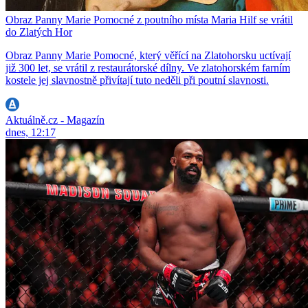
Obraz Panny Marie Pomocné z poutního místa Maria Hilf se vrátil
do Zlatých Hor
Obraz Panny Marie Pomocné, který věřící na Zlatohorsku uctívají
již 300 let, se vrátil z restaurátorské dílny. Ve zlatohorském farním
kostele jej slavnostně přivítají tuto neděli při poutní slavnosti.
Aktuálně.cz - Magazín
dnes, 12:17