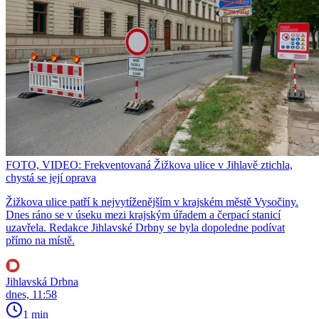
FOTO, VIDEO: Frekventovaná Žižkova ulice v Jihlavě ztichla,
chystá se její oprava
Žižkova ulice patří k nejvytíženějším v krajském městě Vysočiny.
Dnes ráno se v úseku mezi krajským úřadem a čerpací stanicí
uzavřela. Redakce Jihlavské Drbny se byla dopoledne podívat
přímo na místě.
Jihlavská Drbna
dnes, 11:58
1 min