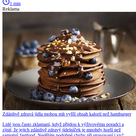
1 min
Reklama
Zdánlivě zdravá jídla mohou mít vyšší obsah kalorií než hamburger
Lidé jsou často zklamaní, když přijdou k výživovému poradci a
zjistí, že jejich zdánlivě zdravý jídelníček je mnohdy horší než
samotný fastfood. Neděláte podobné chyby při stravovaní i vy?