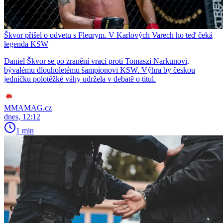
Škvor přišel o odvetu s Fleurym. V Karlových Varech ho teď čeká
legenda KSW
Daniel Škvor se po zranění vrací proti Tomaszi Narkunovi,
bývalému dlouholetému šampionovi KSW. Výhra by českou
jedničku polotěžké váhy udržela v debatě o titul.
MMAMAG.cz
dnes, 12:12
1 min