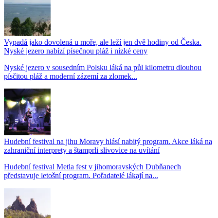
Vypadá jako dovolená u moře, ale leží jen dvě hodiny od Česka.
Nyské jezero nabízí písečnou pláž i nízké ceny
Nyské jezero v sousedním Polsku láká na půl kilometru dlouhou
písčitou pláž a moderní zázemí za zlomek...
Hudební festival na jihu Moravy hlásí nabitý program. Akce láká na
zahraniční interprety a štamprli slivovice na uvítání
Hudební festival Metla fest v jihomoravských Dubňanech
představuje letošní program. Pořadatelé lákají na...