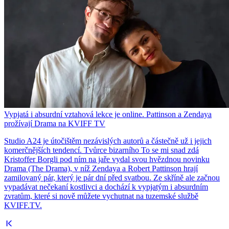
Vypjatá i absurdní vztahová lekce je online. Pattinson a Zendaya
prožívají Drama na KVIFF TV
Studio A24 je útočištěm nezávislých autorů a částečně už i jejich
komerčnějších tendencí. Tvůrce bizarního To se mi snad zdá
Kristoffer Borgli pod ním na jaře vydal svou hvězdnou novinku
Drama (The Drama), v níž Zendaya a Robert Pattinson hrají
zamilovaný pár, který je pár dní před svatbou. Ze skříně ale začnou
vypadávat nečekaní kostlivci a dochází k vypjatým i absurdním
zvratům, které si nově můžete vychutnat na tuzemské službě
KVIFF.TV.