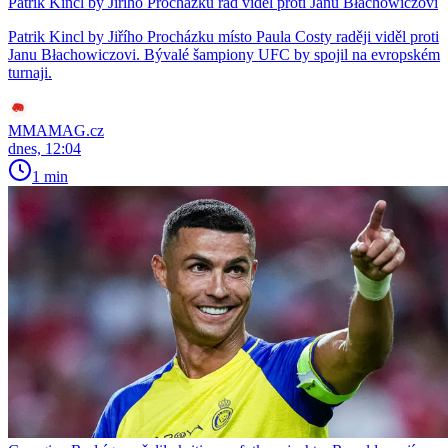
Patrik Kincl by Jiřího Procházku rád viděl proti Janu Błachowiczovi
Patrik Kincl by Jiřího Procházku místo Paula Costy raději viděl proti
Janu Błachowiczovi. Bývalé šampiony UFC by spojil na evropském
turnaji.
MMAMAG.cz
dnes, 12:04
1 min