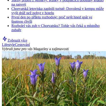
Šílený příběh z Moskvy: Rusky v podpatcích dobíhaly letadlo
na ranveji
Chorvatská letoviska zaplnili turisté: Dovolená v kempu může
vyjít dráž než pobyt v hotelu
První den po příletu rozhoduje: proč nejít hned spát ve
špatnou chvíli
Rozbolel vás zub v Chorvatsku? Tohle vás čeká u místního
zubaře
Zobrazit více
Lifestyle
Cestování
Vybrali jsme pro vás
Magazíny a zajímavosti