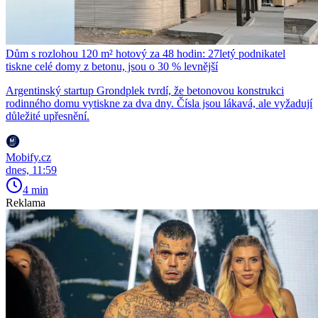
Dům s rozlohou 120 m² hotový za 48 hodin: 27letý podnikatel
tiskne celé domy z betonu, jsou o 30 % levnější
Argentinský startup Grondplek tvrdí, že betonovou konstrukci
rodinného domu vytiskne za dva dny. Čísla jsou lákavá, ale vyžadují
důležité upřesnění.
Mobify.cz
dnes, 11:59
4 min
Reklama