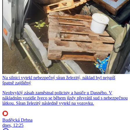
Na silnici vytekl nebezpečný síran železitý, náklad byl nejspíš
špatně zajištěný
Neobvyklý zásah zaměstnal policisty a hasiče u Dasného. V
nákladním vozidle Iveco se během jízdy převrátil sud s nebezpečnou
látkou. Síran železitý následně vytekl na vozovku.
Budějcká Drbna
dnes, 12:25