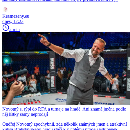
Krasnezeny.eu
dnes, 12:23
2 min
Novotný si rýpl do RFA a turnaje na hradě. Ani známá jména podle
něj lístky samy neprodají
Ondřej Novotný zpochybnil, zda několik známých jmen a atraktivní
kulisa Bratislavského hradu stačí k rychlému prodeji vstupenek.