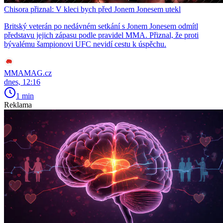
Chisora přiznal: V kleci bych před Jonem Jonesem utekl
Britský veterán po nedávném setkání s Jonem Jonesem odmítl
představu jejich zápasu podle pravidel MMA. Přiznal, že proti
bývalému šampionovi UFC nevidí cestu k úspěchu.
MMAMAG.cz
dnes, 12:16
1 min
Reklama