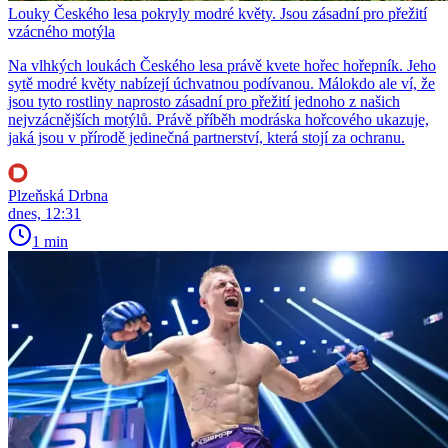
Louky Českého lesa pokryly modré květy. Jsou zásadní pro přežití
vzácného motýla
Na vlhkých loukách Českého lesa právě kvete hořec hořepník. Jeho
sytě modré květy nabízejí úchvatnou podívanou. Málokdo ale ví, že
jsou tyto rostliny naprosto zásadní pro přežití jednoho z našich
nejvzácnějších motýlů. Právě příběh modráska hořcového ukazuje,
jaká jsou v přírodě jedinečná partnerství, která stojí za ochranu.
Plzeňská Drbna
dnes, 12:31
1 min