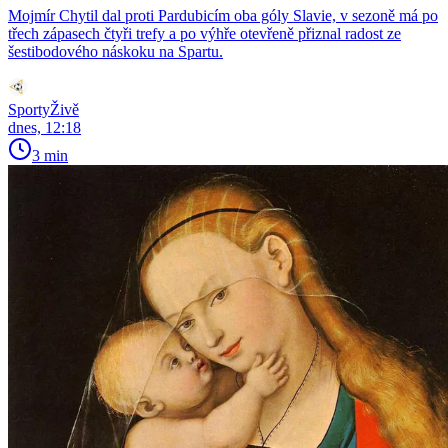
Mojmír Chytil dal proti Pardubicím oba góly Slavie, v sezoně má po
třech zápasech čtyři trefy a po výhře otevřeně přiznal radost ze
šestibodového náskoku na Spartu.
SportyŽivě
dnes, 12:18
3 min