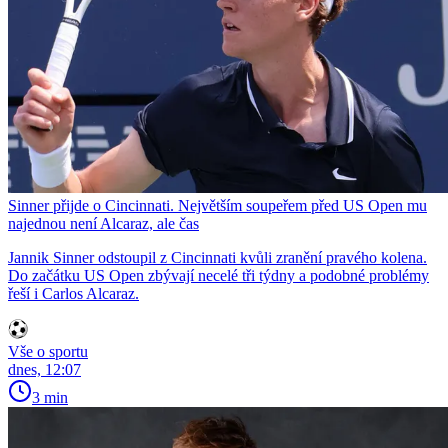
Sinner přijde o Cincinnati. Největším soupeřem před US Open mu
najednou není Alcaraz, ale čas
Jannik Sinner odstoupil z Cincinnati kvůli zranění pravého kolena.
Do začátku US Open zbývají necelé tři týdny a podobné problémy
řeší i Carlos Alcaraz.
Vše o sportu
dnes, 12:07
3 min