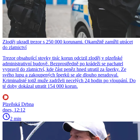
Zloděj ukradl trezor s 250 000 korunami. Okamžitě zamířil utrácet
do zlatnictví
Trezor obsahující stovky tisíc korun odcizil zloděj v plzeňské
administrativní budově. Bezprostředně po krádeži se pachatel
vypravil do zlatnictví, kde část peněz hned utratil za šperky. Ze
svého lupu a zakoupených šperků se ale dlouho neradoval.
Kriminalisté totiž muže zadrželi necelých 24 hodin po vloupání. Do
té doby dokázal utratit 154 000 korun.
Plzeňská Drbna
dnes, 12:12
2 min