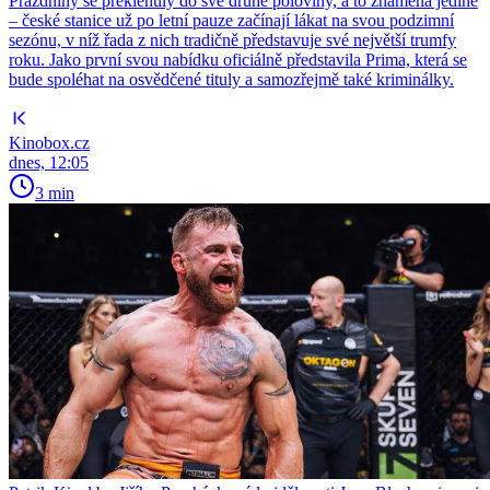
Prázdniny se překlenuly do své druhé poloviny, a to znamená jediné
– české stanice už po letní pauze začínají lákat na svou podzimní
sezónu, v níž řada z nich tradičně představuje své největší trumfy
roku. Jako první svou nabídku oficiálně představila Prima, která se
bude spoléhat na osvědčené tituly a samozřejmě také kriminálky.
Kinobox.cz
dnes, 12:05
3 min