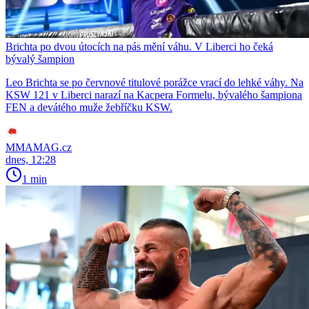
Brichta po dvou útocích na pás mění váhu. V Liberci ho čeká
bývalý šampion
Leo Brichta se po červnové titulové porážce vrací do lehké váhy. Na
KSW 121 v Liberci narazí na Kacpera Formelu, bývalého šampiona
FEN a devátého muže žebříčku KSW.
MMAMAG.cz
dnes, 12:28
1 min