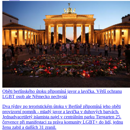
Oběti berlínského útoku připomíná javor a lavička. Větší ochranu
LGBT osob ale Německo nechystá
Dva týdny po teroristickém útoku v Berlíně připomíná jeho oběti
provizorní pomník - mladý javor a lavička v duhových barvách.
Jednadvacetiletý islamista najel v centrálním parku Tiergarten 25.
července při manifestaci za práva komunity LGBT+ do lidí, jednu
ženu zabil a dalších 31 zranil.