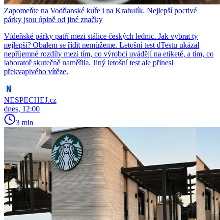
Zapomeňte na Vodňanské kuře i na Krahulík. Nejlepší poctivé
párky jsou úplně od jiné značky
Vídeňské párky patří mezi stálice českých lednic. Jak vybrat ty
nejlepší? Obalem se řídit nemůžeme. Letošní test dTestu ukázal
nepříjemné rozdíly mezi tím, co výrobci uvádějí na etiketě, a tím, co
laboratoř skutečně naměřila. Jiný letošní test ale přinesl
překvapivého vítěze.
NESPECHEJ.cz
dnes, 12:00
3 min