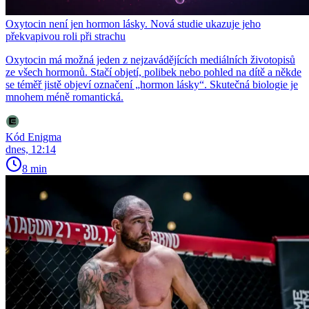
Oxytocin není jen hormon lásky. Nová studie ukazuje jeho
překvapivou roli při strachu
Oxytocin má možná jeden z nejzavádějících mediálních životopisů
ze všech hormonů. Stačí objetí, polibek nebo pohled na dítě a někde
se téměř jistě objeví označení „hormon lásky“. Skutečná biologie je
mnohem méně romantická.
Kód Enigma
dnes, 12:14
8 min