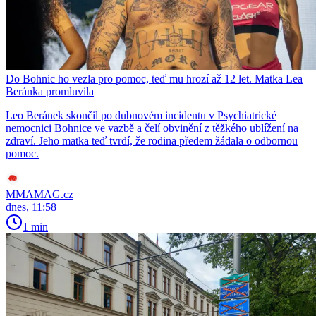
Do Bohnic ho vezla pro pomoc, teď mu hrozí až 12 let. Matka Lea
Beránka promluvila
Leo Beránek skončil po dubnovém incidentu v Psychiatrické
nemocnici Bohnice ve vazbě a čelí obvinění z těžkého ublížení na
zdraví. Jeho matka teď tvrdí, že rodina předem žádala o odbornou
pomoc.
MMAMAG.cz
dnes, 11:58
1 min