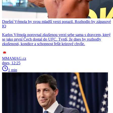
Dnešní Vémola by svou mladší verzi porazil. Rozhodlo by zápasové
IQ
Karlos Vémola porovnal zkušenou verzi sebe sama s dravcem, který
se jako první Čech dostal do UFC. Tvrdí, že dnes by rozhodly
zkušenosti, kondice a schopnost řešit krizové chvíle.
MMAMAG.cz
dnes, 12:25
1 min