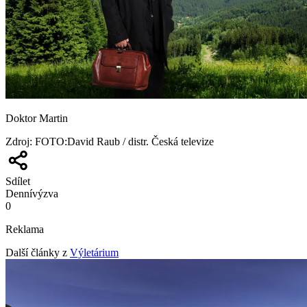
Doktor Martin
Zdroj
:
FOTO:David Raub / distr. Česká televize
Sdílet
Denní
výzva
0
Reklama
Další články z
Výletárium