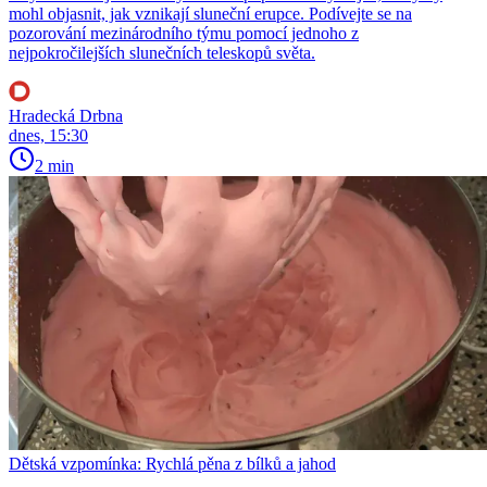
mohl objasnit, jak vznikají sluneční erupce. Podívejte se na
pozorování mezinárodního týmu pomocí jednoho z
nejpokročilejších slunečních teleskopů světa.
Hradecká Drbna
dnes, 15:30
2 min
Dětská vzpomínka: Rychlá pěna z bílků a jahod