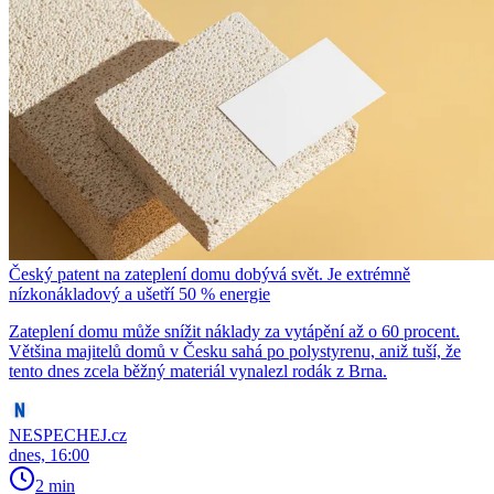
Český patent na zateplení domu dobývá svět. Je extrémně
nízkonákladový a ušetří 50 % energie
Zateplení domu může snížit náklady za vytápění až o 60 procent.
Většina majitelů domů v Česku sahá po polystyrenu, aniž tuší, že
tento dnes zcela běžný materiál vynalezl rodák z Brna.
NESPECHEJ.cz
dnes, 16:00
2 min