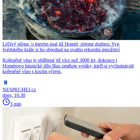
Léčivý glögg, o kterém psal již Homér, pijeme dodnes: Syn
švédského krále si ho objednal na svatbu rekordní množství
Kořeněné víno je oblíbené již více než 3000 let, dokonce i
Homérovo básnické dílo Ilias zmiňuje vojáky, kteří si vychutnávali
kořeněné víno s kozím sýrem.
NESPECHEJ.cz
dnes, 16:30
3 min