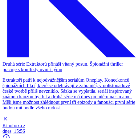
Druhá série Extraktorů přináší vítaný posun. Špionážní thriller
pracuje s konflikty uvnitř týmu
Extraktoři patří k nejodvážnějším seriálům Oneplay. Koneckonců,
špionážních fikcí, které se odehrávají v zahraničí, v polistopadové
české tvorbě příliš nevzniklo. Sázka se vyplatila, seriál inspirovaný
známou kauzou byl hit a druhá série má dnes premiéru na streamu.
Měli jsme možnost zhlédnout první tři epizody a fanoušci první série
budou mít podle všeho radost.
Kinobox.cz
dnes, 15:56