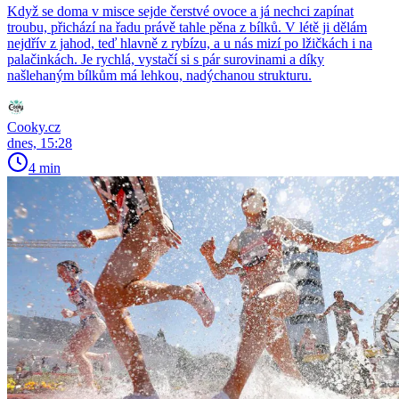
Když se doma v misce sejde čerstvé ovoce a já nechci zapínat
troubu, přichází na řadu právě tahle pěna z bílků. V létě ji dělám
nejdřív z jahod, teď hlavně z rybízu, a u nás mizí po lžičkách i na
palačinkách. Je rychlá, vystačí si s pár surovinami a díky
našlehaným bílkům má lehkou, nadýchanou strukturu.
Cooky.cz
dnes, 15:28
4 min