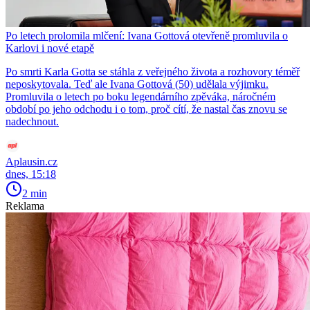
Po letech prolomila mlčení: Ivana Gottová otevřeně promluvila o
Karlovi i nové etapě
Po smrti Karla Gotta se stáhla z veřejného života a rozhovory téměř
neposkytovala. Teď ale Ivana Gottová (50) udělala výjimku.
Promluvila o letech po boku legendárního zpěváka, náročném
období po jeho odchodu i o tom, proč cítí, že nastal čas znovu se
nadechnout.
Aplausin.cz
dnes, 15:18
2 min
Reklama