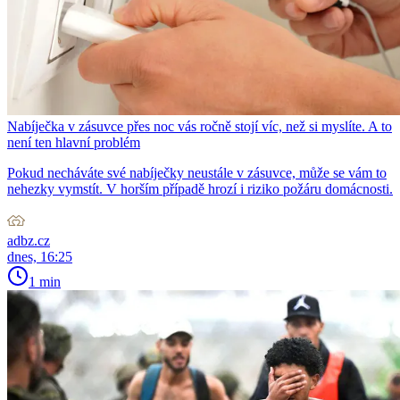
Nabíječka v zásuvce přes noc vás ročně stojí víc, než si myslíte. A to
není ten hlavní problém
Pokud necháváte své nabíječky neustále v zásuvce, může se vám to
nehezky vymstít. V horším případě hrozí i riziko požáru domácnosti.
adbz.cz
dnes, 16:25
1 min