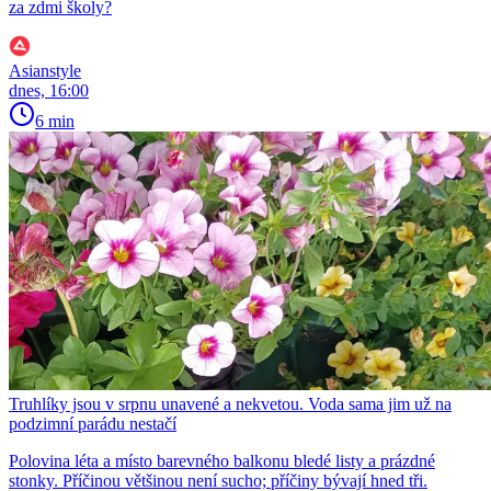
za zdmi školy?
Asianstyle
dnes, 16:00
6 min
Truhlíky jsou v srpnu unavené a nekvetou. Voda sama jim už na
podzimní parádu nestačí
Polovina léta a místo barevného balkonu bledé listy a prázdné
stonky. Příčinou většinou není sucho; příčiny bývají hned tři.