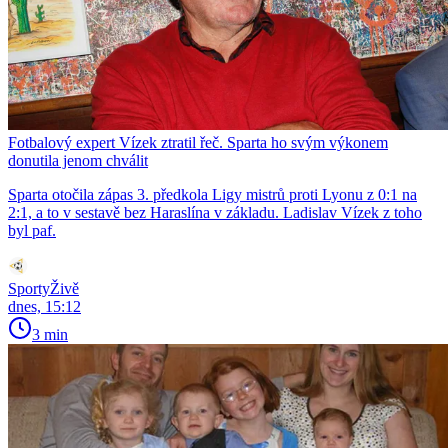
Fotbalový expert Vízek ztratil řeč. Sparta ho svým výkonem
donutila jenom chválit
Sparta otočila zápas 3. předkola Ligy mistrů proti Lyonu z 0:1 na
2:1, a to v sestavě bez Haraslína v základu. Ladislav Vízek z toho
byl paf.
SportyŽivě
dnes, 15:12
3 min