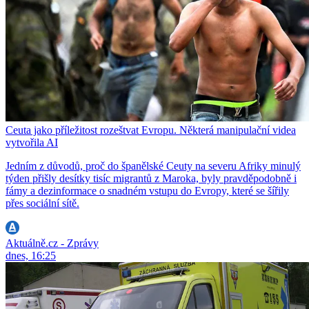
Ceuta jako příležitost rozeštvat Evropu. Některá manipulační videa
vytvořila AI
Jedním z důvodů, proč do španělské Ceuty na severu Afriky minulý
týden přišly desítky tisíc migrantů z Maroka, byly pravděpodobně i
fámy a dezinformace o snadném vstupu do Evropy, které se šířily
přes sociální sítě.
Aktuálně.cz - Zprávy
dnes, 16:25