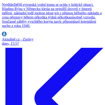
Nejdůležitější evropská vodní tepna se ocitla v kritické situaci.
Hladina Rýna v Německu klesla na nejnižší úroveň v historii
měření, nákladní lodě mohou plout jen s pětinou běžného nákladu a
cena přepravy během několika týdnů několikanásobně vzrostla.
Současné záběry vyschlého koryta navíc připomínají legendární
sucho z roku 1949.
Aktuálně.cz - Zprávy
dnes, 15:57