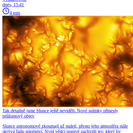
dnes, 15:41
4 min
Tak detailně jsme Slunce ještě neviděli. Nové snímky přinesly
průlomový objev
Slunce astronomové zkoumají už staletí, přesto jeho atmosféra stále
skrývá řadu tajemství. Nyní vědci poprvé zachytili jev, který by