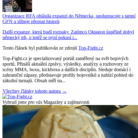
Organizace RFA ohlásila expanzi do Německa, spolupracuje s tamní
GFN a slibuje přepsat historii
Další expanze, která budí rozpaky. Zatímco Oktagon úspěšně dobyl
německý trh, o totéž se nyní pokusí i...
Tento článek byl publikován ze zdrojů
Top-Fight.cz
Top-Fight.cz je specializovaný portál zaměřený na svět bojových
sportů. Přináší aktuální zprávy, výsledky, analýzy a rozhovory ze
scény MMA, boxu, kickboxu a dalších disciplín. Sleduje domácí i
zahraniční zápasy, představuje profily bojovníků a nabízí pohled do
zákulisí turnajů. Obsah míří na...
Všechny články tohoto autora →
Vybrali jsme pro vás
Magazíny a zajímavosti