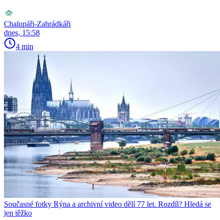
Chalupáři-Zahrádkáři
dnes, 15:58
4 min
Současné fotky Rýna a archivní video dělí 77 let. Rozdíl? Hledá se
jen těžko