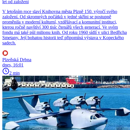
let od založení
V letošním roce slaví Knihovna města Plzně 150. výročí svého
založení. Od skromných počátků v jedné skříni se postupně
proměnila v moderní kulturní, vzdělávací a komunitní instituci,
kterou ročně navštíví 300 tisíc čtenářů všech generací. Ve svém
fondu má také půl milionu knih. Od roku 1960 sídlí v ulici Bedřicha
Smetany. Její bohatou historii teď připomíná výstava v Kopeckého
sadech.
Plzeňská Drbna
dnes, 16:01
2 min