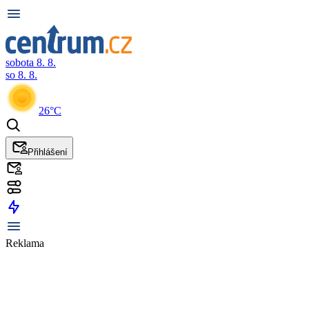
sobota 8. 8.
so 8. 8.
26°C
Přihlášení
Reklama