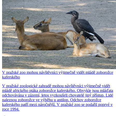
V pražské zoo mohou návštěvníci výjimečně vidět mládě zoborožce
kaferského
V pražské zoologické zahradě mohou návštěvníci výjimečně vidět
mládě afrického ptáka zoborožce kaferského. Obvykle jsou mláďata
odchovávána v zázemí, letos vyzkoušeli chovatelé jiný přístup. Lidé
naleznou zoborožce ve výběhu u antilop. Odchov zoborožce
kaferského patří mezi náročnější. V pražské zoo se podařil poprvé v
roce 1994.