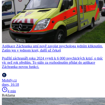
Aplikace Záchranka umí nově zavolat psychologa jedním kliknutím.
Zatím jen v jednom kraji, další už čekají
Pražští záchranáři roku 2024 vyjeli k 6 000 psychických krizí, o tisíc
víc než rok předtím. To stálo za rozhodnutím přidat do aplikace
Záchranka novou funkci.
Mobify.cz
dnes, 16:18
4 min
Reklama