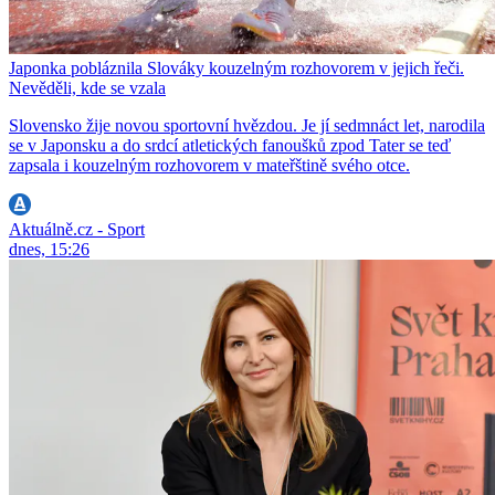
Japonka pobláznila Slováky kouzelným rozhovorem v jejich řeči.
Nevěděli, kde se vzala
Slovensko žije novou sportovní hvězdou. Je jí sedmnáct let, narodila
se v Japonsku a do srdcí atletických fanoušků zpod Tater se teď
zapsala i kouzelným rozhovorem v mateřštině svého otce.
Aktuálně.cz - Sport
dnes, 15:26