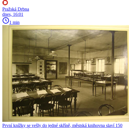
Pražská Drbna
dnes, 16:01
1 min
První knížky se vešly do jedné skříně, městská knihovna slaví 150