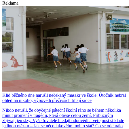
Reklama
Klid běžného dne narušil nečekaný masakr ve škole: Útočník nebral
ohled na nikoho, výpovědi přeživších trhají srdce
Nikdo netušil, že obyčejné páteční školní ráno se během několika
minut promění v tragédii, která otřese celou zemí. Příbuzným
zbývají jen slzy. Vyšetřovatelé hledají odpovědi a veřejnost si klade
jedinou otázku – Jak se něco takového mohlo stát? Co se odehrálo