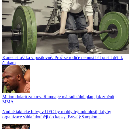
Konec strašáka v posilovně. Proč se rodiče nemusí bát pustit děti k
činkám
Milion dolarů za krev. Rampage má radikální plán, jak změnit
MMA
Nudné taktické bitvy v UFC by mohly být minulostí, kdyby
organizace sáhla hlouběji do kapsy. Bývalý šampion...