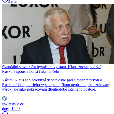
3 min
Skandální slova z úst bývalé hlavy státu. Klaus znovu podržel
Rusko a spousta lidí si ťuká na čelo
Václav Klaus se v televizní debatě ostře přel s moderátorkou o
Rusko a Ukrajinu. Jeho vystoupení přitom nepůsobí jako izolovaný
výrok, ale jako pokračování dlouhodobě čitelného postoje.
In-lifestyle.cz
dnes, 15:53