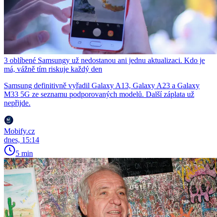
3 oblíbené Samsungy už nedostanou ani jednu aktualizaci. Kdo je
má, vážně tím riskuje každý den
Samsung definitivně vyřadil Galaxy A13, Galaxy A23 a Galaxy
M33 5G ze seznamu podporovaných modelů. Další záplata už
nepřijde.
Mobify.cz
dnes, 15:14
5 min