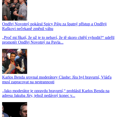
Ondřej Novotný pokáral Spicy Páju za špatný přístup a Ondřeji
Raškovi nečekaně změnil váhu
„Proč mi říkají, že už je to nebaví, že tě skoro chtějí vyhodit?“ udeřil
promotér Ondřej Novotný na Pavla...
Karlos Benda srovnal moderátory Clashe: Jíra byl bravurní, Vláďa
musí zapracovat na nestrannosti
„Jako moderátor je opravdu bravurní,“ prohlásil Karlos Benda na
adresu Jakuba Jíry, jehož nedávný konec v...