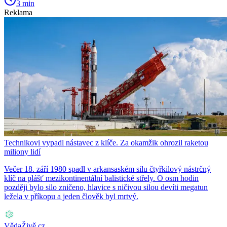
3 min
Reklama
Technikovi vypadl nástavec z klíče. Za okamžik ohrozil raketou
miliony lidí
Večer 18. září 1980 spadl v arkansaském silu čtyřkilový nástrčný
klíč na plášť mezikontinentální balistické střely. O osm hodin
později bylo silo zničeno, hlavice s ničivou silou devíti megatun
ležela v příkopu a jeden člověk byl mrtvý.
VědaŽivě.cz