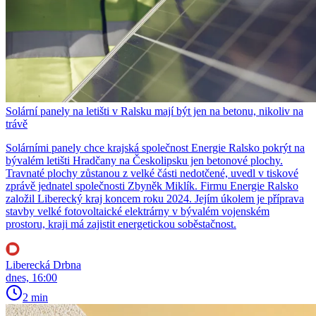
Solární panely na letišti v Ralsku mají být jen na betonu, nikoliv na
trávě
Solárními panely chce krajská společnost Energie Ralsko pokrýt na
bývalém letišti Hradčany na Českolipsku jen betonové plochy.
Travnaté plochy zůstanou z velké části nedotčené, uvedl v tiskové
zprávě jednatel společnosti Zbyněk Miklík. Firmu Energie Ralsko
založil Liberecký kraj koncem roku 2024. Jejím úkolem je příprava
stavby velké fotovoltaické elektrárny v bývalém vojenském
prostoru, kraji má zajistit energetickou soběstačnost.
Liberecká Drbna
dnes, 16:00
2 min