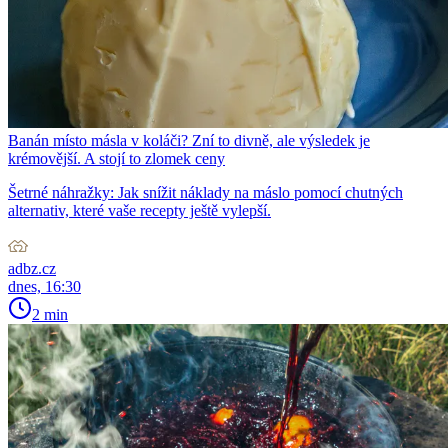
Banán místo másla v koláči? Zní to divně, ale výsledek je
krémovější. A stojí to zlomek ceny
Šetrné náhražky: Jak snížit náklady na máslo pomocí chutných
alternativ, které vaše recepty ještě vylepší.
adbz.cz
dnes, 16:30
2 min