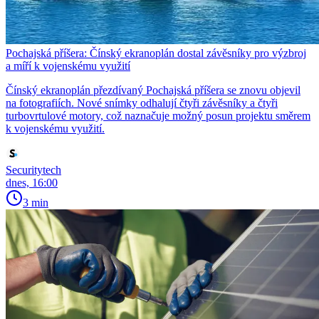
Pochajská příšera: Čínský ekranoplán dostal závěsníky pro výzbroj
a míří k vojenskému využití
Čínský ekranoplán přezdívaný Pochajská příšera se znovu objevil
na fotografiích. Nové snímky odhalují čtyři závěsníky a čtyři
turbovrtulové motory, což naznačuje možný posun projektu směrem
k vojenskému využití.
Securitytech
dnes, 16:00
3 min