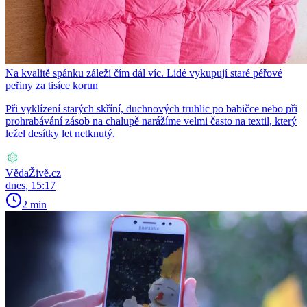
Na kvalitě spánku záleží čím dál víc. Lidé vykupují staré péřové
peřiny za tisíce korun
Při vyklízení starých skříní, duchnových truhlic po babičce nebo při
prohrabávání zásob na chalupě narážíme velmi často na textil, který
ležel desítky let netknutý.
VědaŽivě.cz
dnes, 15:17
2 min