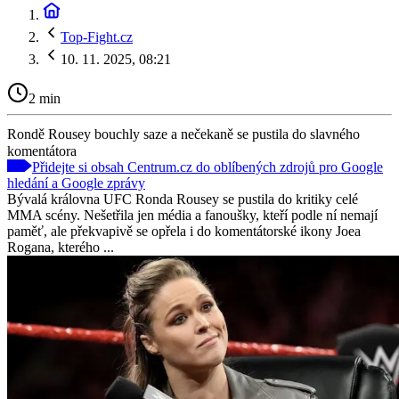
Top-Fight.cz
10. 11. 2025, 08:21
2 min
Rondě Rousey bouchly saze a nečekaně se pustila do slavného
komentátora
Přidejte si obsah Centrum.cz do oblíbených zdrojů pro Google
hledání a Google zprávy
Bývalá královna UFC Ronda Rousey se pustila do kritiky celé
MMA scény. Nešetřila jen média a fanoušky, kteří podle ní nemají
paměť, ale překvapivě se opřela i do komentátorské ikony Joea
Rogana, kterého ...