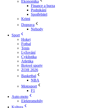
Ekonomika
Finance a burza
Podnikání
Spotřebitel
Krimi
Doprava
Nehody
Sport
Hokej
Fotbal
Tenis
Lyžování
Cyklistika
Atletika
Bojové sporty
ZOH 2026
Basketbal
NBA
Motosport
F1
Auto-moto
Elektromobily
Kultura