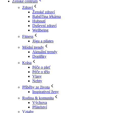
Ženské centrum
Zdraví
Ženské zdraví
Babiččina lékárna
Hubnutí
Duševní zdraví
Wellbeing
Fitness
Jóga a pilates
Módní trendy
Aktuální trendy
Doplňky
Krása
Péče o pleť
Péče o tělo
Vlasy
Nehty
Příběhy ze života
Inspirativní ženy
Rodina & komunita
Výchova
Přátelství
Vztahy