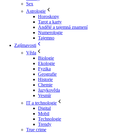
Sex
Astrologie
Horoskopy
Tarot a karty
Andělé a tajemná znamení
Numerologie
Tajemno
Zajímavosti
Věda
Biologie
Ekologie
Fyzika
Geografie
Historie
Chemie
Jazykověda
Vesmír
IT a technologie
Digital
Mobil
Technologie
Trendy
True crime