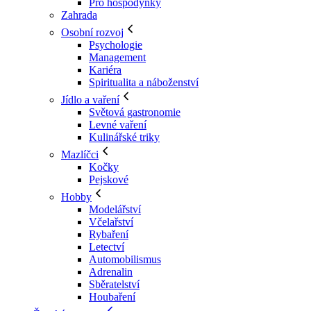
Pro hospodyňky
Zahrada
Osobní rozvoj
Psychologie
Management
Kariéra
Spiritualita a náboženství
Jídlo a vaření
Světová gastronomie
Levné vaření
Kulinářské triky
Mazlíčci
Kočky
Pejskové
Hobby
Modelářství
Včelařství
Rybaření
Letectví
Automobilismus
Adrenalin
Sběratelství
Houbaření