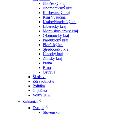
Jihočeský kraj
Jihomoravský kraj
Karlovarský kraj
Kraj Vysočina
Králověhradecký kraj
Liberecký kraj
Moravskoslezský kraj
Olomoucký kraj
Pardubický kraj
Plzeňský kraj
Středočeský kraj
Ústecký kraj
Zlínský kraj
Praha
Brno
Ostrava
Školství
Zdravotnictví
Politika
O počasí
Volby 2026
Zahraničí
Evropa
Slovensko