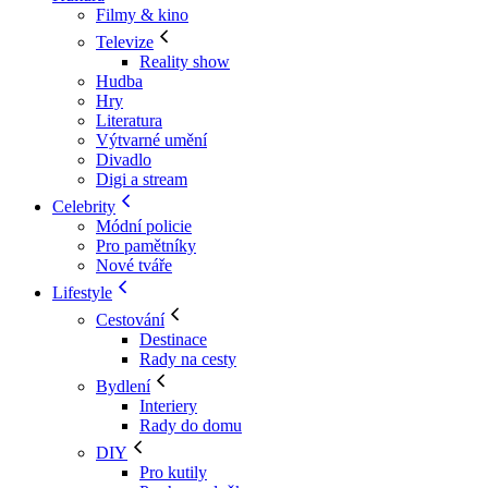
Filmy & kino
Televize
Reality show
Hudba
Hry
Literatura
Výtvarné umění
Divadlo
Digi a stream
Celebrity
Módní policie
Pro pamětníky
Nové tváře
Lifestyle
Cestování
Destinace
Rady na cesty
Bydlení
Interiery
Rady do domu
DIY
Pro kutily