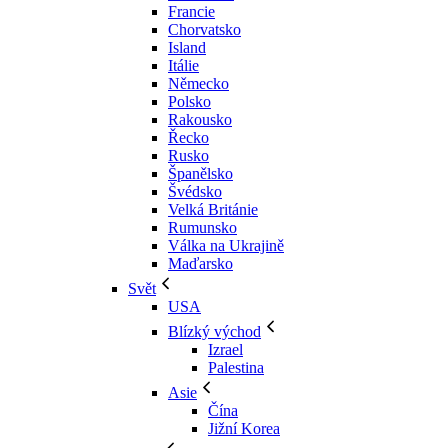
Francie
Chorvatsko
Island
Itálie
Německo
Polsko
Rakousko
Řecko
Rusko
Španělsko
Švédsko
Velká Británie
Rumunsko
Válka na Ukrajině
Maďarsko
Svět
USA
Blízký východ
Izrael
Palestina
Asie
Čína
Jižní Korea