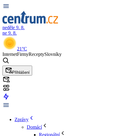
neděle 9. 8.
ne 9. 8.
21°C
Internet
Firmy
Recepty
Slovníky
Přihlášení
Zprávy
Domácí
Regionální