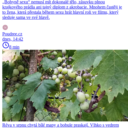
„Bohyně sexu“ nemusí mít dokonalé tělo, zásuvku plnou
krajkového prádla ani tajný diplom z akrobacie. Mnohem častěji je
to žena, která přestala během sexu hrát hlavní roli ve filmu, který
sleduje sama ve své hlavě.
Poudree.cz
dnes, 14:42
8 min
Réva v srpnu chytá bílé mapy a bobule praskají. Vlhko s vedrem