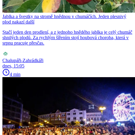
Jablka a švestky na stromě hnědnou v chumáčích. Jeden plesnivý
plod nakazí další
Stačí jeden den prodlení, a z jednoho hnědého jablka je celý chumáč
shnilých plodů. Za rychlým šířením stojí houbová choroba, která v
srpnu pracuje přesčas.
Chalupáři-Zahrádkáři
dnes, 15:05
4 min