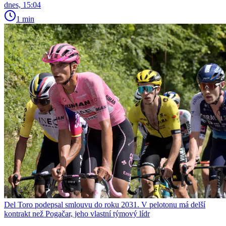
dnes, 15:04
1 min
Del Toro podepsal smlouvu do roku 2031. V pelotonu má delší
kontrakt než Pogačar, jeho vlastní týmový lídr