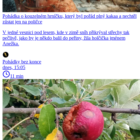
Pohádka o kouzelném hrníčku, který byl pořád plný kakaa a nechtěl
zůstat jen na poličce
V jedné vesnici pod lesem, kde v zimě sníh přikrýval střechy tak
pečlivě, jako by je někdo balil do peřiny, žila holčička jménem
Anežka.
Pohádky bez konce
dnes, 15:05
11 min