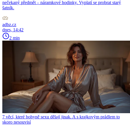
nečekaný předmět – náramkové hodinky. Vyplatí se probrat starý
šatník.
adbz.cz
dnes, 14:42
2 min
7 věcí, které bohyně sexu dělají jinak. A s krajkovým prádlem to
skoro nesouvisí