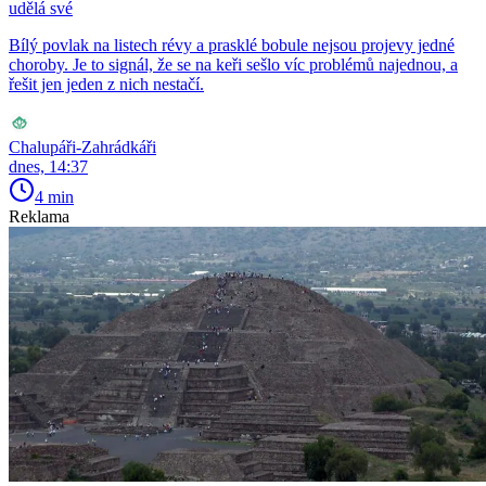
udělá své
Bílý povlak na listech révy a prasklé bobule nejsou projevy jedné
choroby. Je to signál, že se na keři sešlo víc problémů najednou, a
řešit jen jeden z nich nestačí.
Chalupáři-Zahrádkáři
dnes, 14:37
4 min
Reklama