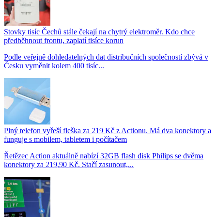
Stovky tisíc Čechů stále čekají na chytrý elektroměr. Kdo chce
předběhnout frontu, zaplatí tisíce korun
Podle veřejně dohledatelných dat distribučních společností zbývá v
Česku vyměnit kolem 400 tisíc...
Plný telefon vyřeší fleška za 219 Kč z Actionu. Má dva konektory a
funguje s mobilem, tabletem i počítačem
Řetězec Action aktuálně nabízí 32GB flash disk Philips se dvěma
konektory za 219,90 Kč. Stačí zasunout,...