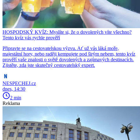
HOSPODSKÝ KVÍZ: Myslíte si, že o dovolených víte všechno?
Tento kvíz vás rychle prověří
Připravte se na cestovatelskou výzvu. Ať už vás láká moře,
majestátní hory, nebo raději kempujete pod širým nebem, tento kvíz
prověří vaše znalosti o světě dovolených a zajímavých destinacích.
Zjistěte, zda jste skutečný cestovatelský expert.
NESPECHEJ.cz
dnes, 14:30
2 min
Reklama