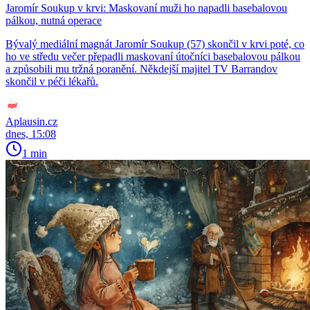
Jaromír Soukup v krvi: Maskovaní muži ho napadli basebalovou
pálkou, nutná operace
Bývalý mediální magnát Jaromír Soukup (57) skončil v krvi poté, co
ho ve středu večer přepadli maskovaní útočníci basebalovou pálkou
a způsobili mu tržná poranění. Někdejší majitel TV Barrandov
skončil v péči lékařů.
Aplausin.cz
dnes, 15:08
1 min