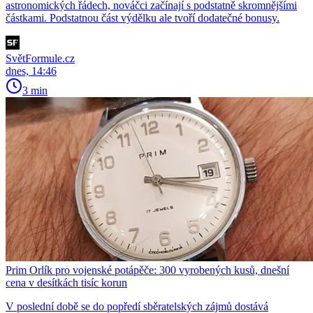
astronomických řádech, nováčci začínají s podstatně skromnějšími
částkami. Podstatnou část výdělku ale tvoří dodatečné bonusy.
SvětFormule.cz
dnes, 14:46
3 min
Prim Orlík pro vojenské potápěče: 300 vyrobených kusů, dnešní
cena v desítkách tisíc korun
V poslední době se do popředí sběratelských zájmů dostává