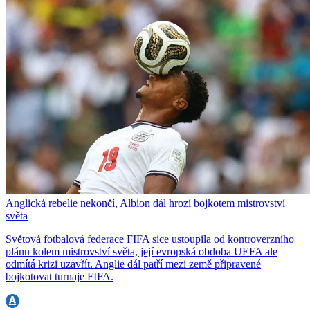
Anglická rebelie nekončí, Albion dál hrozí bojkotem mistrovství
světa
Světová fotbalová federace FIFA sice ustoupila od kontroverzního
plánu kolem mistrovství světa, její evropská obdoba UEFA ale
odmítá krizi uzavřít. Anglie dál patří mezi země připravené
bojkotovat turnaje FIFA.