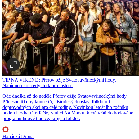
TIP NA VÍKEND: Přerov ožije Svatovavřineckými hody.
Nabídnou koncerty, folklor i historii
Ode dneška až do neděle Přerov ožije Svatovavřineckými hody.
Přinesou tři dny koncertů, historických oslav, folkloru i
doprovodných akcí pro celé rodiny. Novinkou letošního ročníku
budou Hody u Trafačky v ulici Na Marku, které vrátí do hodového
programu lidové tradice, kroje a folklor.
Hanácká Drbna