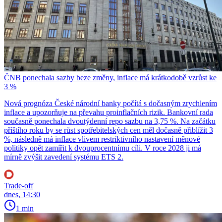
ČNB ponechala sazby beze změny, inflace má krátkodobě vzrůst ke
3 %
Nová prognóza České národní banky počítá s dočasným zrychlením
inflace a upozorňuje na převahu proinflačních rizik. Bankovní rada
současně ponechala dvoutýdenní repo sazbu na 3,75 %. Na začátku
příštího roku by se růst spotřebitelských cen měl dočasně přiblížit 3
%, následně má inflace vlivem restriktivního nastavení měnové
politiky opět zamířit k dvouprocentnímu cíli. V roce 2028 ji má
mírně zvýšit zavedení systému ETS 2.
Trade-off
dnes, 14:30
1 min