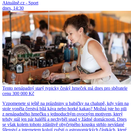
Aktuálně.cz - Sport
dnes, 14:30
Tento nenápadný starý typicky český hrneček má dnes pro sběratele
cenu 300 000 Kč
Vzpomenete si ještě na prázdniny u babičky na chalupě, kdy vám na
stole voněla čerstvá bílá káva nebo horké kakao? Možná jste ho pili
z nenápadného hrnečku s jednoduchým ovocným motivem, který
tehdy stál jen pár haléřů a nechyběl snad v žádné domácnosti. Dnes
se však kolem tohoto zdánlivě obyčejného kousku strhlo nevídané
šílenství a internetem kolují zvěsti o astronomických částkách, které