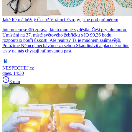
Jaké IQ má běžný Čech? V rámci Evropy jsme pod průměrem
Internetem se šíří zpráva, která mnohé vyděsila: Češi prý hloupnou.
Umístění na 37. místě světového žebříčku s IQ 99,36 bodu
rozpoutalo bouři úzkosti. Ale realita? Ta je mnohem zajímavější.
Porážíme Němce, necháváme za sebou Skandinávii a placené online
testy na nás chystají rafinovanou past.
NESPECHEJ.cz
dnes, 14:30
3 min