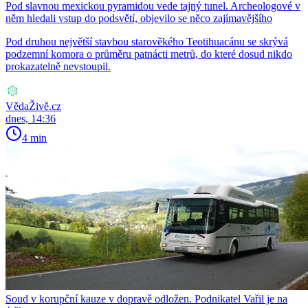
Pod slavnou mexickou pyramidou vede tajný tunel. Archeologové v
něm hledali vstup do podsvětí, objevilo se něco zajímavějšího
Pod druhou největší stavbou starověkého Teotihuacánu se skrývá
podzemní komora o průměru patnácti metrů, do které dosud nikdo
prokazatelně nevstoupil.
VědaŽivě.cz
dnes, 14:36
4 min
Soud v korupční kauze v dopravě odložen. Podnikatel Vařil je na