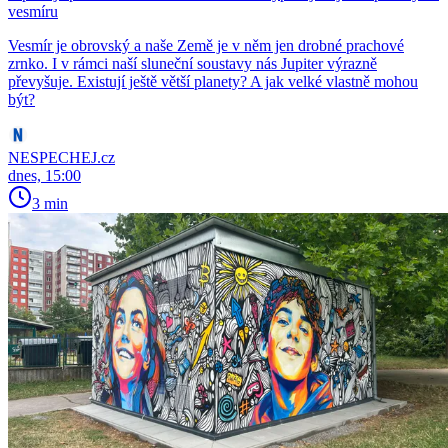
vesmíru
Vesmír je obrovský a naše Země je v něm jen drobné prachové
zrnko. I v rámci naší sluneční soustavy nás Jupiter výrazně
převyšuje. Existují ještě větší planety? A jak velké vlastně mohou
být?
NESPECHEJ.cz
dnes, 15:00
3 min