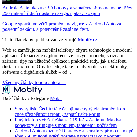
Android Auto ukazuje 3D budovy a semafory přímo na mapě. Přes
250 milionů řidičů dostane navigaci jako z kokpitu
Google spouští největší proměnu navigace v Android Auto za
poslední dekádu, a potenciálně zasáhne čtvrt...
Tento článek byl publikován ze zdrojů
Mobify.cz
Web se zaměřuje na mobilní telefony, chytré technologie a moderní
aplikace. Čtenáři zde najdou recenze nových modelů, srovnání
zařízení, tipy na užitečné aplikace i praktické rady, jak z telefonu
dostat maximum. Obsah sleduje také trendy v oblasti elektroniky,
softwaru a digitálních služeb – od...
Všechny články tohoto autora →
Další články z kategorie
Mobil
Stovky tisíc Čechů stále čekají na chytrý elektroměr. Kdo
chce předběhnout frontu, zaplatí tisíce korun
Plný telefon vyřeší fleška za 219 Kč z Actionu. Má dva
konektory a funguje s mobilem, tabletem i počítačem
Android Auto ukazuje 3D budovy a semafory přímo na mapě.
Přes 250 milionů řidičů dostane navigaci jako z kokpitu