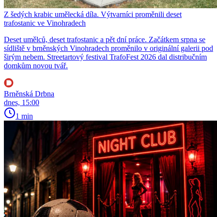
Z šedých krabic umělecká díla. Výtvarníci proměnili deset
trafostanic ve Vinohradech
Deset umělců, deset trafostanic a pět dní práce. Začátkem srpna se
sídliště v brněnských Vinohradech proměnilo v originální galerii pod
širým nebem. Streetartový festival TrafoFest 2026 dal distribučním
domkům novou tvář.
Brněnská Drbna
dnes, 15:00
1 min