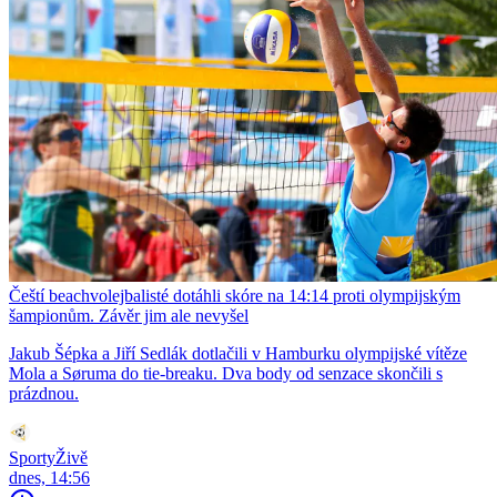
Čeští beachvolejbalisté dotáhli skóre na 14:14 proti olympijským
šampionům. Závěr jim ale nevyšel
Jakub Šépka a Jiří Sedlák dotlačili v Hamburku olympijské vítěze
Mola a Søruma do tie-breaku. Dva body od senzace skončili s
prázdnou.
SportyŽivě
dnes, 14:56