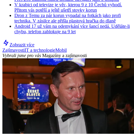
V krabici od televize je věc, kterou 9 z 10 Čechů vyhodí.
Přitom vás potěší a ještě ušetří stovky korun
Dron z Temu za pár korun vypadal na fotkách jako profi
technika. V zásilce ale přišla plastová hračka do dlaně
Android 17 už vám na odemykání více šancí nedá. Uděláte-li
chybu, telefon zablokuje na 9 let
Zobrazit více
Zajímavosti
IT a technologie
Mobil
Vybrali jsme pro vás
Magazíny a zajímavosti