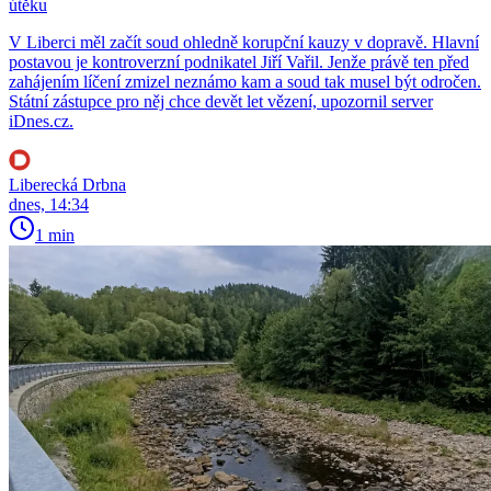
útěku
V Liberci měl začít soud ohledně korupční kauzy v dopravě. Hlavní
postavou je kontroverzní podnikatel Jiří Vařil. Jenže právě ten před
zahájením líčení zmizel neznámo kam a soud tak musel být odročen.
Státní zástupce pro něj chce devět let vězení, upozornil server
iDnes.cz.
Liberecká Drbna
dnes, 14:34
1 min