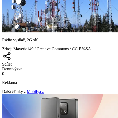
Rádio vysílač, 2G síť
Zdroj
:
Maveric149 / Creative Commons / CC BY-SA
Sdílet
Denní
výzva
0
Reklama
Další články z
Mobify.cz