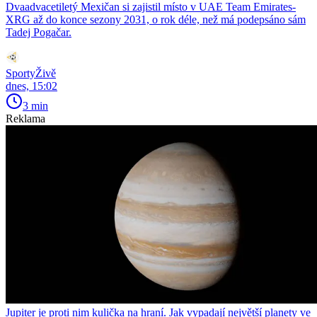
Dvaadvacetiletý Mexičan si zajistil místo v UAE Team Emirates-
XRG až do konce sezony 2031, o rok déle, než má podepsáno sám
Tadej Pogačar.
SportyŽivě
dnes, 15:02
3 min
Reklama
Jupiter je proti nim kulička na hraní. Jak vypadají největší planety ve