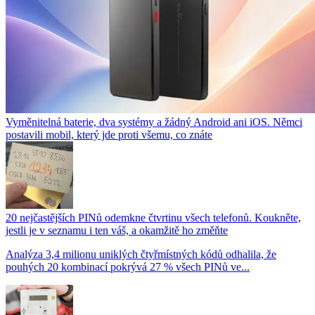
Vyměnitelná baterie, dva systémy a žádný Android ani iOS. Němci
postavili mobil, který jde proti všemu, co znáte
20 nejčastějších PINů odemkne čtvrtinu všech telefonů. Koukněte,
jestli je v seznamu i ten váš, a okamžitě ho změňte
Analýza 3,4 milionu uniklých čtyřmístných kódů odhalila, že
pouhých 20 kombinací pokrývá 27 % všech PINů ve...