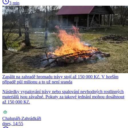
3 min
Zapálit na zahradě hromadu trávy stojí až 150 000 Kč. V horším
případě půl milionu a to už není sranda
Následky vypalování trávy nebo spalování nevhodných rostlinných
materiálů jsou závažné. Pokuty za takové jednání mohou dosáhnout
až 150 000 Kč.
Chalupáři-Zahrádkáři
dnes, 14:55