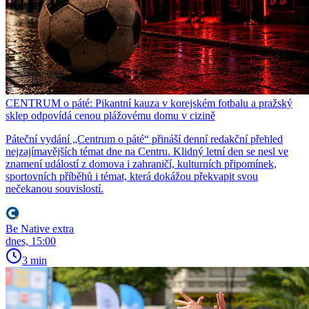
CENTRUM o páté: Pikantní kauza v korejském fotbalu a pražský
sklep odpovídá cenou plážovému domu v cizině
Páteční vydání „Centrum o páté“ přináší denní redakční přehled
nejzajímavějších témat dne na Centru. Klidný letní den se nesl ve
znamení událostí z domova i zahraničí, kulturních připomínek,
sportovních příběhů i témat, která dokážou překvapit svou
nečekanou souvislostí.
Be Native extra
dnes, 15:00
3 min