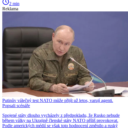
2 min
Reklama
Putinův válečný test NATO může přijít už letos, varují agenti.
Popsali scénáře
Spojené státy dlouho vycházely z předpokladu, že Rusko nebude
během války na Ukrajině členské státy NATO příliš provokovat.
Podle amerických médií se však toto hodnocení změnilo a ruský