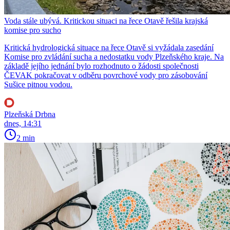
Voda stále ubývá. Kritickou situaci na řece Otavě řešila krajská
komise pro sucho
Kritická hydrologická situace na řece Otavě si vyžádala zasedání
Komise pro zvládání sucha a nedostatku vody Plzeňského kraje. Na
základě jejího jednání bylo rozhodnuto o žádosti společnosti
ČEVAK pokračovat v odběru povrchové vody pro zásobování
Sušice pitnou vodou.
Plzeňská Drbna
dnes, 14:31
2 min