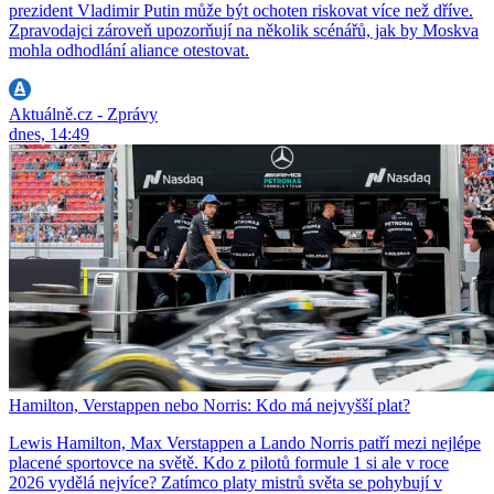
prezident Vladimir Putin může být ochoten riskovat více než dříve.
Zpravodajci zároveň upozorňují na několik scénářů, jak by Moskva
mohla odhodlání aliance otestovat.
Aktuálně.cz - Zprávy
dnes, 14:49
Hamilton, Verstappen nebo Norris: Kdo má nejvyšší plat?
Lewis Hamilton, Max Verstappen a Lando Norris patří mezi nejlépe
placené sportovce na světě. Kdo z pilotů formule 1 si ale v roce
2026 vydělá nejvíce? Zatímco platy mistrů světa se pohybují v