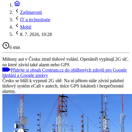
Zajímavosti
IT a technologie
Mobil
8. 7. 2026, 10:28
6 min
Miliony aut v Česku ztratí tísňové volání. Operátoři vypínají 2G síť,
na které závisí také alarm nebo GPS
Přidejte si obsah Centrum.cz do oblíbených zdrojů pro Google
hledání a Google zprávy
Česko se blíží k vypnutí 2G sítě. Na ní přitom stále závisí palubní
tísňový systém eCall v autech, tisíce GPS lokátorů i bezpečnostní
alarmy.