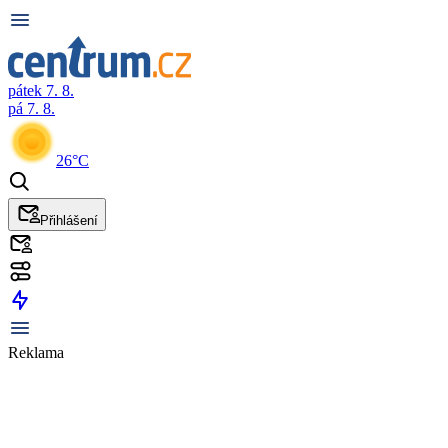
pátek 7. 8.
pá 7. 8.
26°C
Přihlášení
Reklama