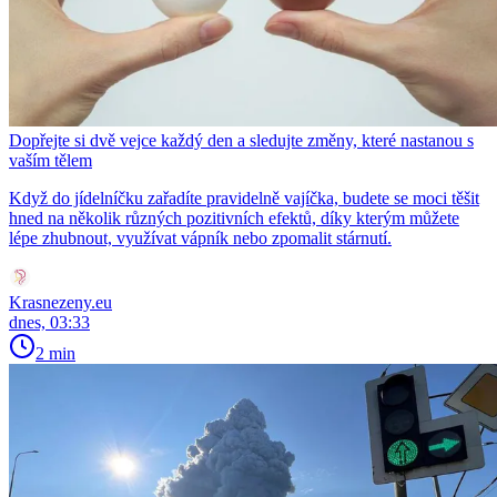
Dopřejte si dvě vejce každý den a sledujte změny, které nastanou s
vaším tělem
Když do jídelníčku zařadíte pravidelně vajíčka, budete se moci těšit
hned na několik různých pozitivních efektů, díky kterým můžete
lépe zhubnout, využívat vápník nebo zpomalit stárnutí.
Krasnezeny.eu
dnes, 03:33
2 min