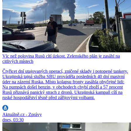
Víc než polovina Rusů cítí úzkost. Zelenského plán je zasáhl na
citlivých místech
Čtyřicet dní utajovaných operací, zničené sklady i potopené tankery.
Ukrajinská tajná služba SBU prováděla posledních 40 dní masivní
úder na zázemí Ruska. Místo kolapsu fronty zasáhla obyčejné lidi:
Na pumpách došel benzin, v obchodech chybí zboží a 57 procent
Rusů přiznává panický strach z dronů. Ukrajinská kampaň cílí na
ruské hospodářství těsně před zářijovými volbami.
Aktuálně.cz - Zprávy
dnes, 03:30