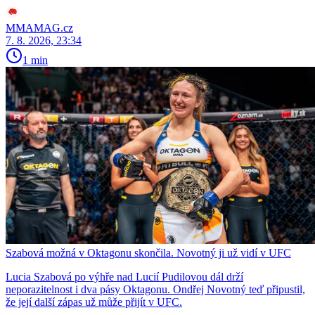
MMAMAG.cz
7. 8. 2026, 23:34
1 min
Szabová možná v Oktagonu skončila. Novotný ji už vidí v UFC
Lucia Szabová po výhře nad Lucií Pudilovou dál drží
neporazitelnost i dva pásy Oktagonu. Ondřej Novotný teď připustil,
že její další zápas už může přijít v UFC.