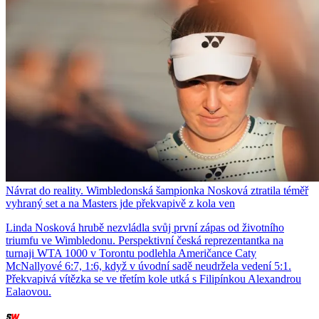
Návrat do reality. Wimbledonská šampionka Nosková ztratila téměř
vyhraný set a na Masters jde překvapivě z kola ven
Linda Nosková hrubě nezvládla svůj první zápas od životního
triumfu ve Wimbledonu. Perspektivní česká reprezentantka na
turnaji WTA 1000 v Torontu podlehla Američance Caty
McNallyové 6:7, 1:6, když v úvodní sadě neudržela vedení 5:1.
Překvapivá vítězka se ve třetím kole utká s Filipínkou Alexandrou
Ealaovou.