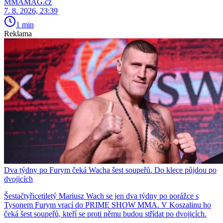
MMAMAG.cz
7. 8. 2026, 23:39
1 min
Reklama
Dva týdny po Furym čeká Wacha šest soupeřů. Do klece půjdou po
dvojicích
Šestačtyřicetiletý Mariusz Wach se jen dva týdny po porážce s
Tysonem Furym vrací do PRIME SHOW MMA. V Koszalinu ho
čeká šest soupeřů, kteří se proti němu budou střídat po dvojicích.