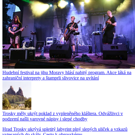
Hudební festival na jihu Moravy hlásí nabitý program. Akce láká na
zahraniční interprety a štamprli slivovice na uvítání
Trosky měly ukrýt poklad z vypleněného kláštera. Odvážlivci v
podzemí našli varovné nápisy i slepé chodby
Hrad Trosky ukrývá spletitý labyrint plný slepých uliček a vzkazů
vytesaných do skály. Cestu k obrovskému...