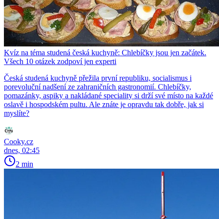
Kvíz na téma studená česká kuchyně: Chlebíčky jsou jen začátek.
Všech 10 otázek zodpoví jen experti
Česká studená kuchyně přežila první republiku, socialismus i
porevoluční nadšení ze zahraničních gastronomií. Chlebíčky,
pomazánky, aspiky a nakládané speciality si drží své místo na každé
oslavě i hospodském pultu. Ale znáte je opravdu tak dobře, jak si
myslíte?
Cooky.cz
dnes, 02:45
2 min