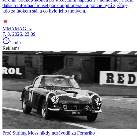
dalších informací musel podstoupit operaci a policie nyní zjišťuje,
kdo za útokem stál a co bylo jeho motivem.
MMAMAG.cz
7. 8. 2026, 23:09
1 min
Reklama
Proč Stirling Moss nikdy nezávodil za Ferrariho