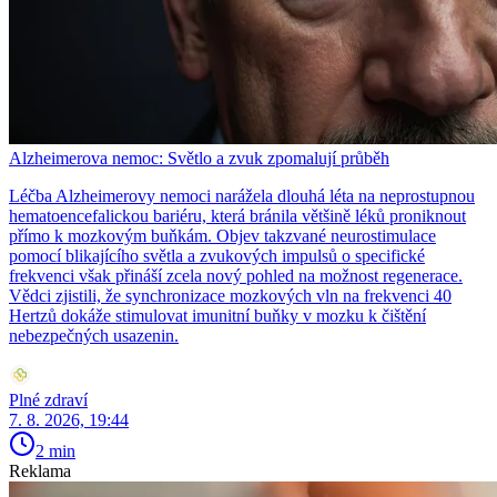
Alzheimerova nemoc: Světlo a zvuk zpomalují průběh
Léčba Alzheimerovy nemoci narážela dlouhá léta na neprostupnou
hematoencefalickou bariéru, která bránila většině léků proniknout
přímo k mozkovým buňkám. Objev takzvané neurostimulace
pomocí blikajícího světla a zvukových impulsů o specifické
frekvenci však přináší zcela nový pohled na možnost regenerace.
Vědci zjistili, že synchronizace mozkových vln na frekvenci 40
Hertzů dokáže stimulovat imunitní buňky v mozku k čištění
nebezpečných usazenin.
Plné zdraví
7. 8. 2026, 19:44
2 min
Reklama