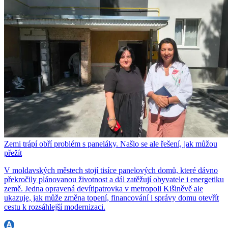
Zemi trápí obří problém s paneláky. Našlo se ale řešení, jak můžou
přežít
V moldavských městech stojí tisíce panelových domů, které dávno
překročily plánovanou životnost a dál zatěžují obyvatele i energetiku
země. Jedna opravená devítipatrovka v metropoli Kišiněvě ale
ukazuje, jak může změna topení, financování i správy domu otevřít
cestu k rozsáhlejší modernizaci.