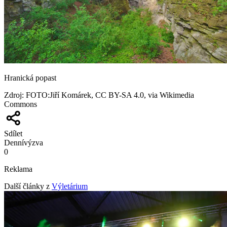
Hranická popast
Zdroj
:
FOTO:Jiří Komárek, CC BY-SA 4.0, via Wikimedia
Commons
Sdílet
Denní
výzva
0
Reklama
Další články z
Výletárium