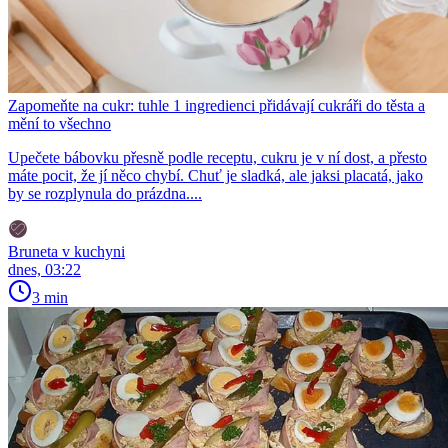
Zapomeňte na cukr: tuhle 1 ingredienci přidávají cukráři do těsta a
mění to všechno
Upečete bábovku přesně podle receptu, cukru je v ní dost, a přesto
máte pocit, že jí něco chybí. Chuť je sladká, ale jaksi placatá, jako
by se rozplynula do prázdna....
Bruneta v kuchyni
dnes, 03:22
3 min