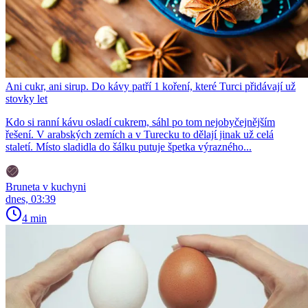
Ani cukr, ani sirup. Do kávy patří 1 koření, které Turci přidávají už
stovky let
Kdo si ranní kávu osladí cukrem, sáhl po tom nejobyčejnějším
řešení. V arabských zemích a v Turecku to dělají jinak už celá
staletí. Místo sladidla do šálku putuje špetka výrazného...
Bruneta v kuchyni
dnes, 03:39
4 min