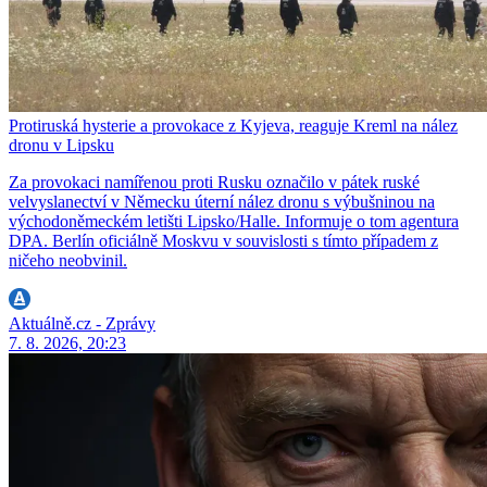
Protiruská hysterie a provokace z Kyjeva, reaguje Kreml na nález
dronu v Lipsku
Za provokaci namířenou proti Rusku označilo v pátek ruské
velvyslanectví v Německu úterní nález dronu s výbušninou na
východoněmeckém letišti Lipsko/Halle. Informuje o tom agentura
DPA. Berlín oficiálně Moskvu v souvislosti s tímto případem z
ničeho neobvinil.
Aktuálně.cz - Zprávy
7. 8. 2026, 20:23