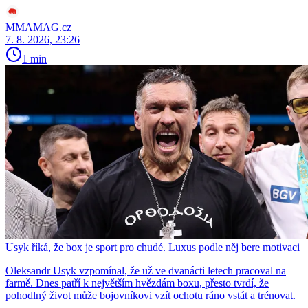
MMAMAG.cz
7. 8. 2026, 23:26
1 min
Usyk říká, že box je sport pro chudé. Luxus podle něj bere motivaci
Oleksandr Usyk vzpomínal, že už ve dvanácti letech pracoval na
farmě. Dnes patří k největším hvězdám boxu, přesto tvrdí, že
pohodlný život může bojovníkovi vzít ochotu ráno vstát a trénovat.