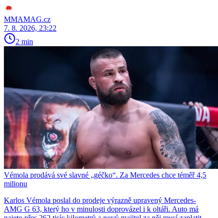
MMAMAG.cz
7. 8. 2026, 23:22
2 min
Vémola prodává své slavné „géčko“. Za Mercedes chce téměř 4,5
milionu
Karlos Vémola poslal do prodeje výrazně upravený Mercedes-
AMG G 63, který ho v minulosti doprovázel i k oltáři. Auto má
najeto přes 262 tisíc kilometrů a nový majitel za něj musí zaplatit