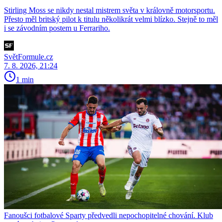
Stirling Moss se nikdy nestal mistrem světa v královně motorsportu.
Přesto měl britský pilot k titulu několikrát velmi blízko. Stejně to měl
i se závodním postem u Ferrariho.
SvětFormule.cz
7. 8. 2026, 21:24
1 min
Fanoušci fotbalové Sparty předvedli nepochopitelné chování. Klub