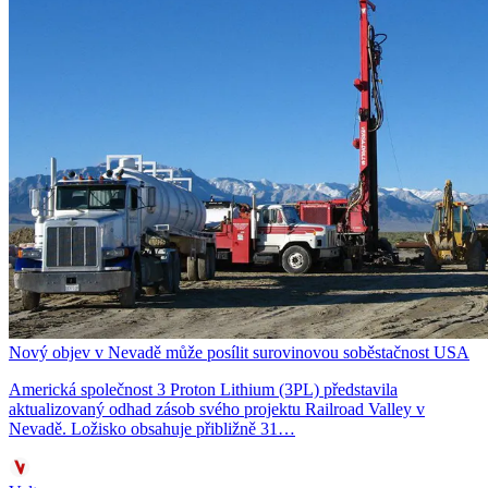
Nový objev v Nevadě může posílit surovinovou soběstačnost USA
Americká společnost 3 Proton Lithium (3PL) představila
aktualizovaný odhad zásob svého projektu Railroad Valley v
Nevadě. Ložisko obsahuje přibližně 31…