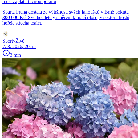
musí zaplatit tučnou pokutu
Sparta Praha dostala za výtržnosti svých fanoušků v Brně pokutu
300 000 Kč. Světlice letěly směrem k hrací ploše, v sektoru hostů
hořela střecha toalet.
SportyŽivě
7. 8. 2026, 20:55
3 min