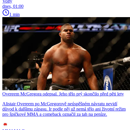
Volty
dnes, 01:00
1 min
Overeem McGregora odepsal. Jeho tělo prý skončilo před pěti lety
Alistair Overeem po McGregorově neúspěšném návratu nevidí
důvod k dalšímu zápasu. Ir podle něj už nemá tělo ani životní režim
pro špičkové MMA a comeback označil za tah na peníze.