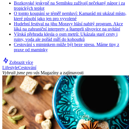
Bozkovské jeskyně na Semilsku zažívají nečekaný nápor i za
tropických teplot
O tomto koupání se téměř nemluví: Kamarád mi ukázal místo,
které působí jako jen pro vyvolené
Hudební festival na jihu Moravy hlásí nabitý program. Akce
láká na zahraniční interprety a štamprli slivovice na uvítání
Vírská přehrada klesla o osm metrů: Ukázala staré cesty i
ruiny, voda ale pořád míří do kohoutků
Cestování s miminkem může být beze stresu. Máme tipy z
praxe od maminky
Zobrazit více
Lifestyle
Cestování
Vybrali jsme pro vás
Magazíny a zajímavosti