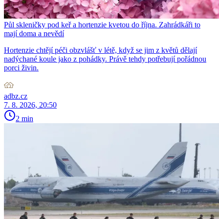
Půl skleničky pod keř a hortenzie kvetou do října. Zahrádkáři to
mají doma a nevědí
Hortenzie chtějí péči obzvlášť v létě, když se jim z květů dělají
nadýchané koule jako z pohádky. Právě tehdy potřebují pořádnou
porci živin.
adbz.cz
7. 8. 2026, 20:50
2 min