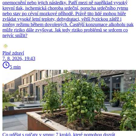
onemocnění nebo jejich následky. Patří mezi ně například vysoký
krevní tlak, ischemická choroba srdeční, porucha srdečního rytmu
nebo stav po cévní mozkové příhodě. Právě tito lidé mohou hůře
zvládat vysoké letní teploty, dehydrataci, větší fyzickou zátěž i
změny režimu během dovolených. Častější konzumace alkoholu pak
může riziko dále zvyšovat. Jak tedy riziko problémů se srdcem co
nejvíc snížit?
Plné zdraví
7. 8. 2026, 19:43
5 min
Co udělat s rajčaty v srpnu: 7 kroků, které pomohou dozrát