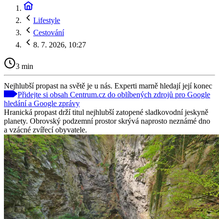
Lifestyle
Cestování
8. 7. 2026, 10:27
3 min
Nejhlubší propast na světě je u nás. Experti marně hledají její konec
Přidejte si obsah Centrum.cz do oblíbených zdrojů pro Google
hledání a Google zprávy
Hranická propast drží titul nejhlubší zatopené sladkovodní jeskyně
planety. Obrovský podzemní prostor skrývá naprosto neznámé dno
a vzácné zvířecí obyvatele.