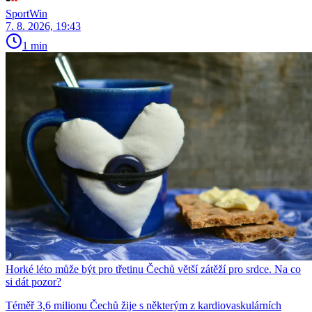
SportWin
7. 8. 2026, 19:43
1 min
Horké léto může být pro třetinu Čechů větší zátěží pro srdce. Na co
si dát pozor?
Téměř 3,6 milionu Čechů žije s některým z kardiovaskulárních