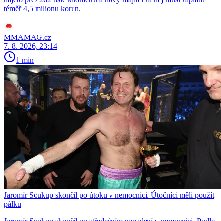
téměř 4,5 milionu korun.
MMAMAG.cz
7. 8. 2026, 23:14
1 min
Jaromír Soukup skončil po útoku v nemocnici. Útočníci měli použít
pálku
Jaromír Soukup skončil po středečním napadení v nemocnici. Podle