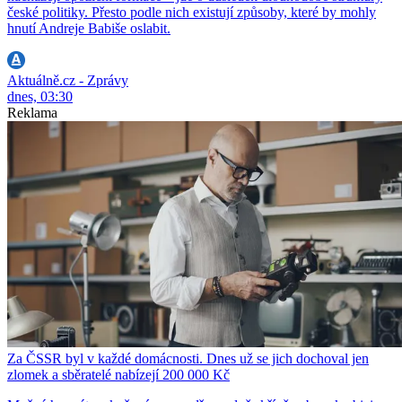
české politiky. Přesto podle nich existují způsoby, které by mohly
hnutí Andreje Babiše oslabit.
Aktuálně.cz - Zprávy
dnes, 03:30
Reklama
Za ČSSR byl v každé domácnosti. Dnes už se jich dochoval jen
zlomek a sběratelé nabízejí 200 000 Kč