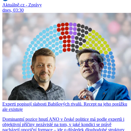
Aktuálně.cz - Zprávy
dnes, 03:30
Experti popisují slabosti Babišových rivalů. Recept na jeho porážku
ale existuje
Dominantní pozice hnutí ANO v české politice má podle expertů i
objektivní příčiny nezávislé na tom, v jaké kondici se právě
nacházejí opoziční formace – jde o důsledek dlouhodobé struktury