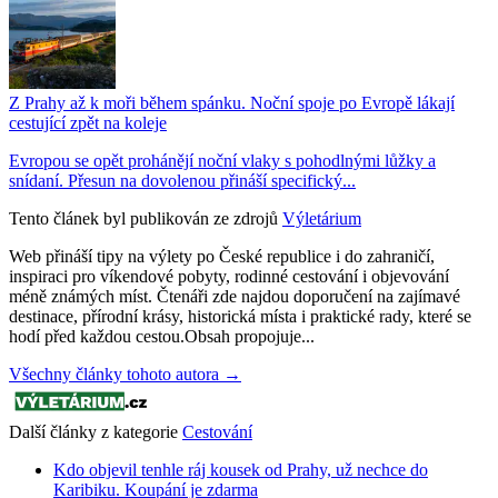
Z Prahy až k moři během spánku. Noční spoje po Evropě lákají
cestující zpět na koleje
Evropou se opět prohánějí noční vlaky s pohodlnými lůžky a
snídaní. Přesun na dovolenou přináší specifický...
Tento článek byl publikován ze zdrojů
Výletárium
Web přináší tipy na výlety po České republice i do zahraničí,
inspiraci pro víkendové pobyty, rodinné cestování i objevování
méně známých míst. Čtenáři zde najdou doporučení na zajímavé
destinace, přírodní krásy, historická místa i praktické rady, které se
hodí před každou cestou.Obsah propojuje...
Všechny články tohoto autora →
Další články z kategorie
Cestování
Kdo objevil tenhle ráj kousek od Prahy, už nechce do
Karibiku. Koupání je zdarma