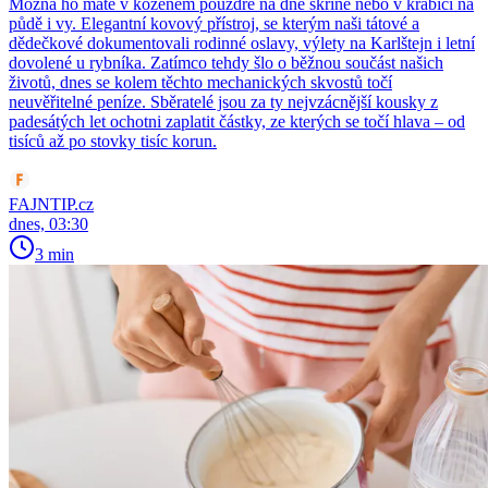
Možná ho máte v koženém pouzdře na dně skříně nebo v krabici na
půdě i vy. Elegantní kovový přístroj, se kterým naši tátové a
dědečkové dokumentovali rodinné oslavy, výlety na Karlštejn i letní
dovolené u rybníka. Zatímco tehdy šlo o běžnou součást našich
životů, dnes se kolem těchto mechanických skvostů točí
neuvěřitelné peníze. Sběratelé jsou za ty nejvzácnější kousky z
padesátých let ochotni zaplatit částky, ze kterých se točí hlava – od
tisíců až po stovky tisíc korun.
FAJNTIP.cz
dnes, 03:30
3 min