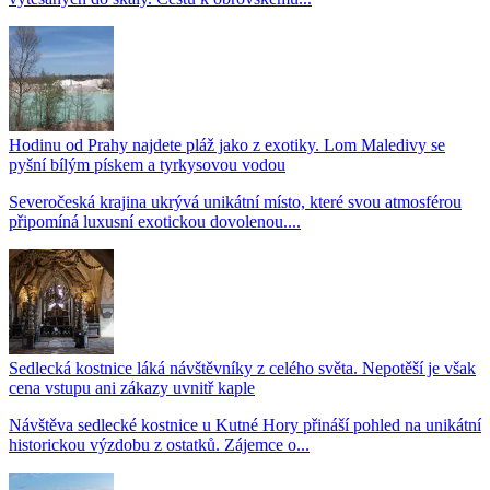
Hodinu od Prahy najdete pláž jako z exotiky. Lom Maledivy se
pyšní bílým pískem a tyrkysovou vodou
Severočeská krajina ukrývá unikátní místo, které svou atmosférou
připomíná luxusní exotickou dovolenou....
Sedlecká kostnice láká návštěvníky z celého světa. Nepotěší je však
cena vstupu ani zákazy uvnitř kaple
Návštěva sedlecké kostnice u Kutné Hory přináší pohled na unikátní
historickou výzdobu z ostatků. Zájemce o...