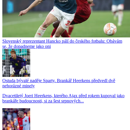
Slovenský reprezentant Hancko pálí do českého fotbalu: Obávám
se, že dopadneme jako oni
Ostuda bývalé naděje Sparty. Brankář Heerkens předvedl dvě
nehorázné minely
Dvacetiletý Joeri Heerkens, kterého Ajax před rokem kupoval jako
brankáře budoucnosti, si za šest srpnových...