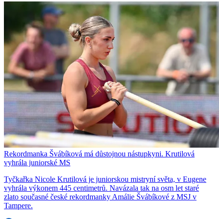
Rekordmanka Švábíková má důstojnou nástupkyni. Krutilová
vyhrála juniorské MS
Tyčkařka Nicole Krutilová je juniorskou mistryní světa, v Eugene
vyhrála výkonem 445 centimetrů. Navázala tak na osm let staré
zlato současné české rekordmanky Amálie Švábíkové z MSJ v
Tampere.