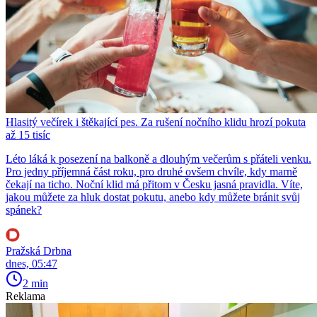
Hlasitý večírek i štěkající pes. Za rušení nočního klidu hrozí pokuta
až 15 tisíc
Léto láká k posezení na balkoně a dlouhým večerům s přáteli venku.
Pro jedny příjemná část roku, pro druhé ovšem chvíle, kdy marně
čekají na ticho. Noční klid má přitom v Česku jasná pravidla. Víte,
jakou můžete za hluk dostat pokutu, anebo kdy můžete bránit svůj
spánek?
Pražská Drbna
dnes, 05:47
2 min
Reklama