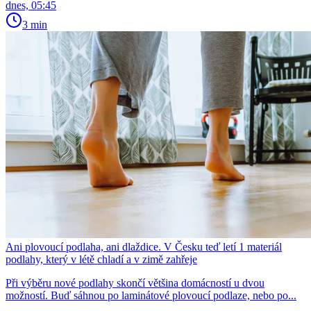
dnes, 05:45
3 min
Ani plovoucí podlaha, ani dlaždice. V Česku teď letí 1 materiál
podlahy, který v létě chladí a v zimě zahřeje
Při výběru nové podlahy skončí většina domácností u dvou
možností. Buď sáhnou po laminátové plovoucí podlaze, nebo po...