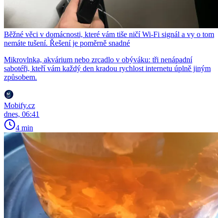
Běžné věci v domácnosti, které vám tiše ničí Wi-Fi signál a vy o tom
nemáte tušení. Řešení je poměrně snadné
Mikrovlnka, akvárium nebo zrcadlo v obýváku: tři nenápadní
sabotéři, kteří vám každý den kradou rychlost internetu úplně jiným
způsobem.
Mobify.cz
dnes, 06:41
4 min