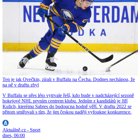
Ten je jak Ovečkin, zírali v Buffalu na Čecha. Dodnes nechápou, že
na ně v draftu zbyl
V Buffalu se přes léto vytrvale řeší, kdo bude v nadcházející sezoně
hokejové NHL prvním centrem klubu. Jedním z kandidátů je Jiří
Kulich, kterému Sabres do budoucna hodně věří. V draftu 2022 se
přitom smiřovali s tím, že jim českou naději vyfoukne konkurence.
Aktuálně.cz - Sport
dnes, 06:00