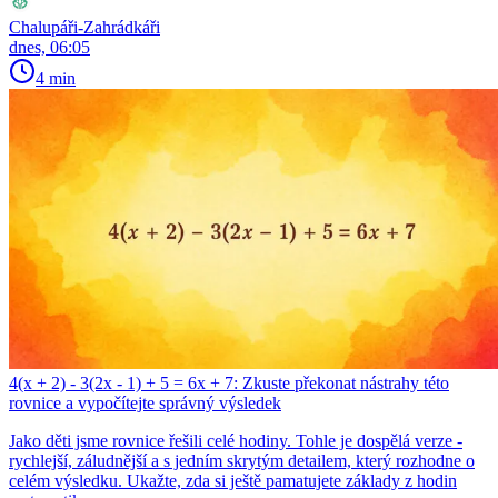
Chalupáři-Zahrádkáři
dnes, 06:05
4 min
4(x + 2) - 3(2x - 1) + 5 = 6x + 7: Zkuste překonat nástrahy této
rovnice a vypočítejte správný výsledek
Jako děti jsme rovnice řešili celé hodiny. Tohle je dospělá verze -
rychlejší, záludnější a s jedním skrytým detailem, který rozhodne o
celém výsledku. Ukažte, zda si ještě pamatujete základy z hodin