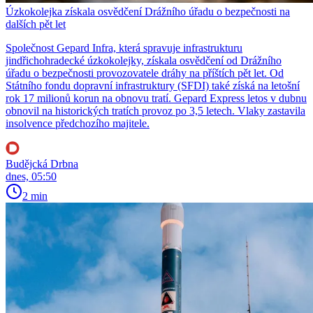
Úzkokolejka získala osvědčení Drážního úřadu o bezpečnosti na
dalších pět let
Společnost Gepard Infra, která spravuje infrastrukturu
jindřichohradecké úzkokolejky, získala osvědčení od Drážního
úřadu o bezpečnosti provozovatele dráhy na příštích pět let. Od
Státního fondu dopravní infrastruktury (SFDI) také získá na letošní
rok 17 milionů korun na obnovu tratí. Gepard Express letos v dubnu
obnovil na historických tratích provoz po 3,5 letech. Vlaky zastavila
insolvence předchozího majitele.
Budějcká Drbna
dnes, 05:50
2 min