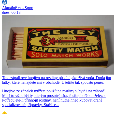
Aktuálně.cz - Sport
dnes, 06:18
Toto zápalkové hnojivo na rostliny působí jako živá voda. Dodá jim
látky, které nenajdete ani v obchodě. Ušetříte tak spoustu peněz
Hnojivo ze zápalek můžete použít na rostliny v bytě i na záhoně.
Musí to však být ty, kterým prospívá síra, fosfor, hořčík a železo.
Potřebujete-li přihnojit rostliny, není nutné hned kupovat drahé
specializované přípravky. Stačí se...