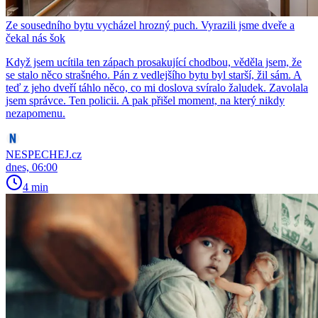
Ze sousedního bytu vycházel hrozný puch. Vyrazili jsme dveře a
čekal nás šok
Když jsem ucítila ten zápach prosakující chodbou, věděla jsem, že
se stalo něco strašného. Pán z vedlejšího bytu byl starší, žil sám. A
teď z jeho dveří táhlo něco, co mi doslova svíralo žaludek. Zavolala
jsem správce. Ten policii. A pak přišel moment, na který nikdy
nezapomenu.
NESPECHEJ.cz
dnes, 06:00
4 min