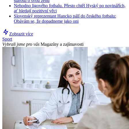
starosti o svou ženu
Nehodno ligového fotbalu. Přesto chtěl Hyský po novinářích,
ať hledají pozitivní věci
Slovenský reprezentant Hancko pálí do českého fotbalu:
Obávám se, že dopadneme jako oni
Zobrazit více
Sport
Vybrali jsme pro vás
Magazíny a zajímavosti