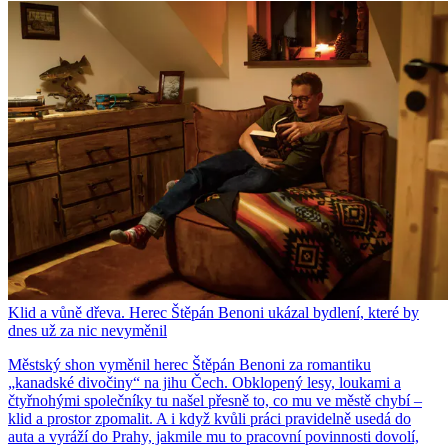
Klid a vůně dřeva. Herec Štěpán Benoni ukázal bydlení, které by
dnes už za nic nevyměnil
Městský shon vyměnil herec Štěpán Benoni za romantiku
„kanadské divočiny“ na jihu Čech. Obklopený lesy, loukami a
čtyřnohými společníky tu našel přesně to, co mu ve městě chybí –
klid a prostor zpomalit. A i když kvůli práci pravidelně usedá do
auta a vyráží do Prahy, jakmile mu to pracovní povinnosti dovolí,