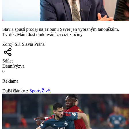
Slavia spustí prodej na Tribunu Sever jen vybraným fanouškům.
Tvrdík: Mám dost omlouvání za cizí zločiny
Zdroj
:
SK Slavia Praha
Sdílet
Denní
výzva
0
Reklama
Další články z
SportyŽivě