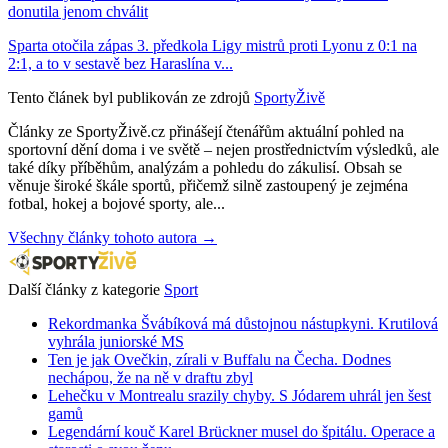
donutila jenom chválit
Sparta otočila zápas 3. předkola Ligy mistrů proti Lyonu z 0:1 na
2:1, a to v sestavě bez Haraslína v...
Tento článek byl publikován ze zdrojů
SportyŽivě
Články ze SportyŽivě.cz přinášejí čtenářům aktuální pohled na
sportovní dění doma i ve světě – nejen prostřednictvím výsledků, ale
také díky příběhům, analýzám a pohledu do zákulisí. Obsah se
věnuje široké škále sportů, přičemž silně zastoupený je zejména
fotbal, hokej a bojové sporty, ale...
Všechny články tohoto autora →
Další články z kategorie
Sport
Rekordmanka Švábíková má důstojnou nástupkyni. Krutilová
vyhrála juniorské MS
Ten je jak Ovečkin, zírali v Buffalu na Čecha. Dodnes
nechápou, že na ně v draftu zbyl
Lehečku v Montrealu srazily chyby. S Jódarem uhrál jen šest
gamů
Legendární kouč Karel Brückner musel do špitálu. Operace a