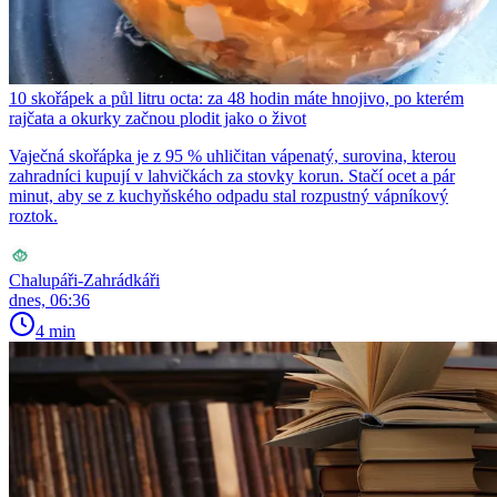
10 skořápek a půl litru octa: za 48 hodin máte hnojivo, po kterém
rajčata a okurky začnou plodit jako o život
Vaječná skořápka je z 95 % uhličitan vápenatý, surovina, kterou
zahradníci kupují v lahvičkách za stovky korun. Stačí ocet a pár
minut, aby se z kuchyňského odpadu stal rozpustný vápníkový
roztok.
Chalupáři-Zahrádkáři
dnes, 06:36
4 min