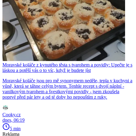
Moravské koláče z kynutého těsta s tvarohem a povidly: Upečte je s
láskou a potěší vás o to víc, když je budete jíst
Moravské koláče jsou pro mě synonymem neděle, tepla v kuchyni a
vůně, která se táhne celým bytem. Tenhle recept s dvojí náplní -
vanilkovým tvarohem a švestkovými povidly - jsem zkoušela
poprvé před pár lety a od té doby ho nepouštím z ruky.
Cooky.cz
dnes, 06:19
5 min
Reklama