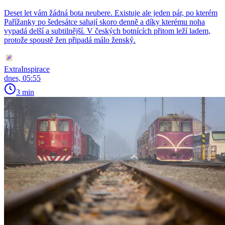
Deset let vám žádná bota neubere. Existuje ale jeden pár, po kterém
Pařížanky po šedesátce sahají skoro denně a díky kterému noha
vypadá delší a subtilnější. V českých botnících přitom leží ladem,
protože spoustě žen připadá málo ženský.
ExtraInspirace
dnes, 05:55
3 min