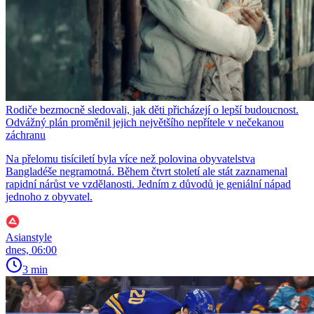
Rodiče bezmocně sledovali, jak děti přicházejí o lepší budoucnost.
Odvážný plán proměnil jejich největšího nepřítele v nečekanou
záchranu
Na přelomu tisíciletí byla více než polovina obyvatelstva
Bangladéše negramotná. Během čtvrt století ale stát zaznamenal
rapidní nárůst ve vzdělanosti. Jedním z důvodů je geniální nápad
jednoho z obyvatel.
Asianstyle
dnes, 06:00
3 min