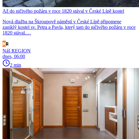
Až do ničivého požáru v roce 1820 stával v České Lípě kostel
Nová dlažba na Škroupově náměstí v České Lípě připomene
zaniklý kostel sv. Petra a Pavla, který tam do ničivého požáru v roce
1820 stával.…
Náš REGION
dnes, 06:00
2 min