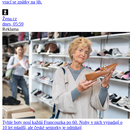
vrací se zpátky na jih.
Žena.cz
dnes, 05:59
Reklama
Tyhle boty nosí každá Francouzka po 60. Nohy v nich vypadají o
10 let mladší, ale české seniorky je odmítají