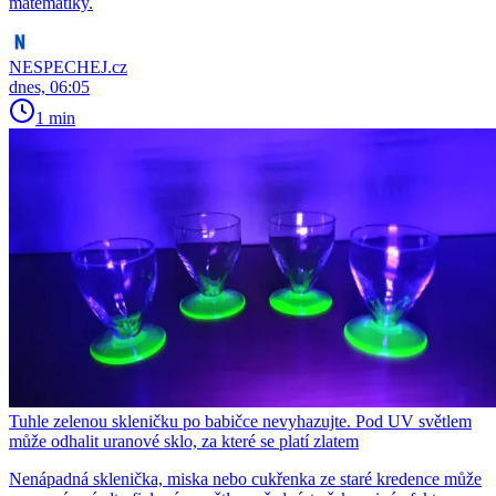
matematiky.
NESPECHEJ.cz
dnes, 06:05
1 min
Tuhle zelenou skleničku po babičce nevyhazujte. Pod UV světlem
může odhalit uranové sklo, za které se platí zlatem
Nenápadná sklenička, miska nebo cukřenka ze staré kredence může