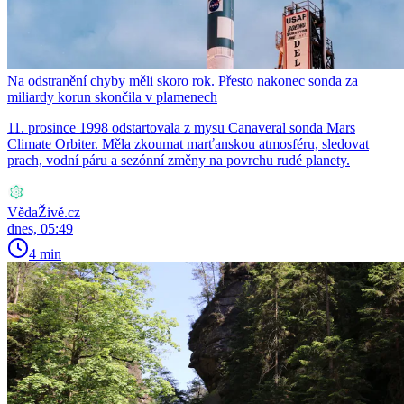
Na odstranění chyby měli skoro rok. Přesto nakonec sonda za
miliardy korun skončila v plamenech
11. prosince 1998 odstartovala z mysu Canaveral sonda Mars
Climate Orbiter. Měla zkoumat marťanskou atmosféru, sledovat
prach, vodní páru a sezónní změny na povrchu rudé planety.
VědaŽivě.cz
dnes, 05:49
4 min