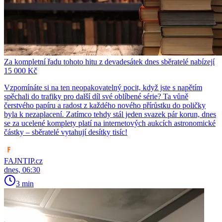
Za kompletní řadu tohoto hitu z devadesátek dnes sběratelé nabízejí
15 000 Kč
Vzpomínáte si na ten neopakovatelný pocit, když jste s napětím
spěchali do trafiky pro další díl své oblíbené série? Ta vůně
čerstvého papíru a radost z každého nového přírůstku do poličky
byla k nezaplacení. Zatímco tehdy stál jeden svazek pár korun, dnes
se za ucelené komplety platí na internetových aukcích astronomické
částky – sběratelé vytahují desítky tisíc!
FAJNTIP.cz
dnes, 06:30
3 min