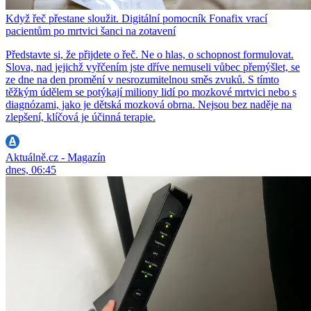
Když řeč přestane sloužit. Digitální pomocník Fonafix vrací
pacientům po mrtvici šanci na zotavení
Představte si, že přijdete o řeč. Ne o hlas, o schopnost formulovat.
Slova, nad jejichž vyřčením jste dříve nemuseli vůbec přemýšlet, se
ze dne na den promění v nesrozumitelnou směs zvuků. S tímto
těžkým údělem se potýkají miliony lidí po mozkové mrtvici nebo s
diagnózami, jako je dětská mozková obrna. Nejsou bez naděje na
zlepšení, klíčová je účinná terapie.
Aktuálně.cz - Magazín
dnes, 06:45