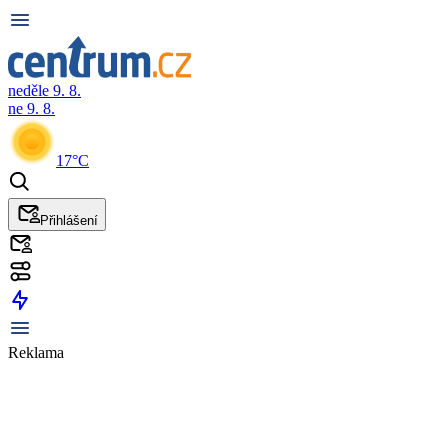
neděle 9. 8.
ne 9. 8.
17°C
Přihlášení
Reklama