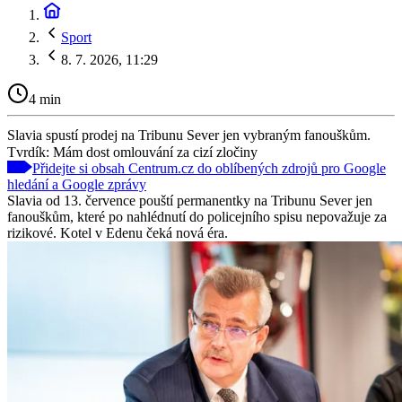
Sport
8. 7. 2026, 11:29
4 min
Slavia spustí prodej na Tribunu Sever jen vybraným fanouškům.
Tvrdík: Mám dost omlouvání za cizí zločiny
Přidejte si obsah Centrum.cz do oblíbených zdrojů pro Google
hledání a Google zprávy
Slavia od 13. července pouští permanentky na Tribunu Sever jen
fanouškům, které po nahlédnutí do policejního spisu nepovažuje za
rizikové. Kotel v Edenu čeká nová éra.