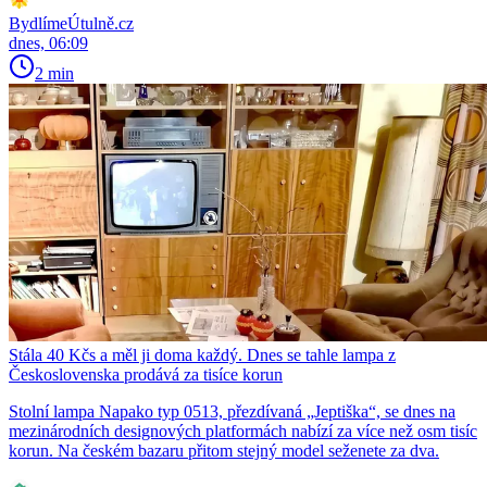
BydlímeÚtulně.cz
dnes, 06:09
2 min
Stála 40 Kčs a měl ji doma každý. Dnes se tahle lampa z
Československa prodává za tisíce korun
Stolní lampa Napako typ 0513, přezdívaná „Jeptiška“, se dnes na
mezinárodních designových platformách nabízí za více než osm tisíc
korun. Na českém bazaru přitom stejný model seženete za dva.