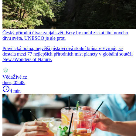
Český přírodní útvar zaujal svět. Brzy by mohl získat titul nového
divu světa. UNESCO je ale proti
Pravčická brána, největší pískovcová skalní brána v Evropě, se
dostala mezi 77 nejlepších přírodních míst planety v globální soutěži
New7Wonders of Nature.
VědaŽivě.cz
dnes, 05:48
4 min