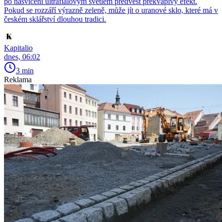
po nasvícení ultrafialovým světlem předvést překvapivý efekt.
Pokud se rozzáří výrazně zeleně, může jít o uranové sklo, které má v
českém sklářství dlouhou tradici.
Kapitalio
dnes, 06:02
3 min
Reklama