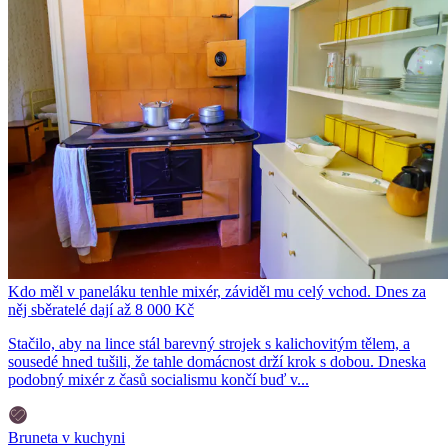
Kdo měl v paneláku tenhle mixér, záviděl mu celý vchod. Dnes za
něj sběratelé dají až 8 000 Kč
Stačilo, aby na lince stál barevný strojek s kalichovitým tělem, a
sousedé hned tušili, že tahle domácnost drží krok s dobou. Dneska
podobný mixér z časů socialismu končí buď v...
Bruneta v kuchyni