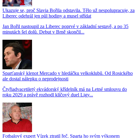
Ukazuje se, proč Slavia Bořila odstavila. Tělo už nespolupracuje, za
Liberec odehrál jen půl hodiny a musel střídat
Jan Bořil nastoupil za Liberec poprvé v základní sestavě, a po 35
minutách šel dolů. Debut v Brně skončil...
Sparťanský klenot Mercado v hledáčku velkoklubů. Od Rosického
ale dostal nálepku o neprodejnosti
Čtyřiadvacetiletý ekvádorský křídelník má na Letné smlouvu do
roku 2029 a právě rozhodl klíčový duel Ligy...
Fotbalový expert Vízek ztratil řeč. Sparta ho svým výkonem