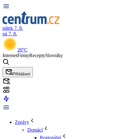
pátek 7. 8.
pá 7. 8.
20°C
Internet
Firmy
Recepty
Slovníky
Přihlášení
Zprávy
Domácí
Regionální