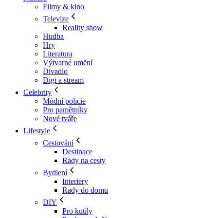
Filmy & kino
Televize
Reality show
Hudba
Hry
Literatura
Výtvarné umění
Divadlo
Digi a stream
Celebrity
Módní policie
Pro pamětníky
Nové tváře
Lifestyle
Cestování
Destinace
Rady na cesty
Bydlení
Interiery
Rady do domu
DIY
Pro kutily