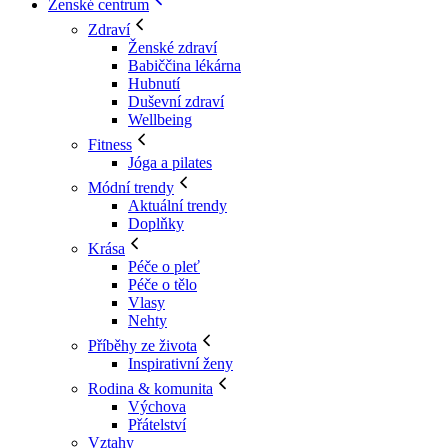
Ženské centrum
Zdraví
Ženské zdraví
Babiččina lékárna
Hubnutí
Duševní zdraví
Wellbeing
Fitness
Jóga a pilates
Módní trendy
Aktuální trendy
Doplňky
Krása
Péče o pleť
Péče o tělo
Vlasy
Nehty
Příběhy ze života
Inspirativní ženy
Rodina & komunita
Výchova
Přátelství
Vztahy