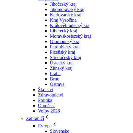
Jihočeský kraj
Jihomoravský kraj
Karlovarský kraj
Kraj Vysočina
Králověhradecký kraj
Liberecký kraj
Moravskoslezský kraj
Olomoucký kraj
Pardubický kraj
Plzeňský kraj
Středočeský kraj
Ústecký kraj
Zlínský kraj
Praha
Brno
Ostrava
Školství
Zdravotnictví
Politika
O počasí
Volby 2026
Zahraničí
Evropa
Slovensko