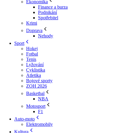
Ekonomika
Finance a burza
Podnikání
Spotřebitel
Krimi
Doprava
Nehody
Sport
Hokej
Fotbal
Tenis
Lyžování
Cyklistika
Atletika
Bojové sporty
ZOH 2026
Basketbal
NBA
Motosport
F1
Auto-moto
Elektromobily
Kultura