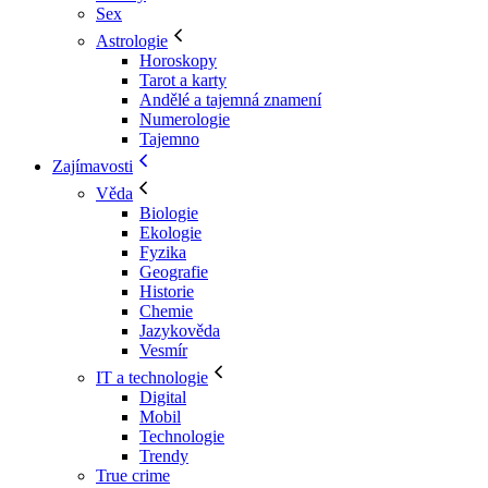
Sex
Astrologie
Horoskopy
Tarot a karty
Andělé a tajemná znamení
Numerologie
Tajemno
Zajímavosti
Věda
Biologie
Ekologie
Fyzika
Geografie
Historie
Chemie
Jazykověda
Vesmír
IT a technologie
Digital
Mobil
Technologie
Trendy
True crime