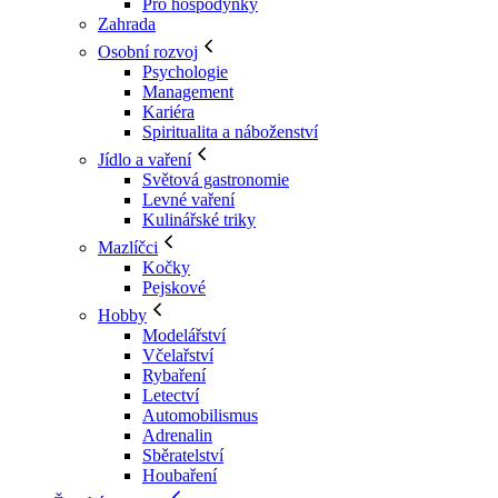
Pro hospodyňky
Zahrada
Osobní rozvoj
Psychologie
Management
Kariéra
Spiritualita a náboženství
Jídlo a vaření
Světová gastronomie
Levné vaření
Kulinářské triky
Mazlíčci
Kočky
Pejskové
Hobby
Modelářství
Včelařství
Rybaření
Letectví
Automobilismus
Adrenalin
Sběratelství
Houbaření