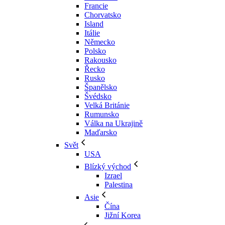
Francie
Chorvatsko
Island
Itálie
Německo
Polsko
Rakousko
Řecko
Rusko
Španělsko
Švédsko
Velká Británie
Rumunsko
Válka na Ukrajině
Maďarsko
Svět
USA
Blízký východ
Izrael
Palestina
Asie
Čína
Jižní Korea