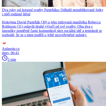
Dva roky od luxusní svatby Pastrňáka: Odhalil nepublikované fotky
i obří rodinné štěstí
Hokejista David Pastrňák (30) a jeho milovaná manželka Rebecca
Rohlsson (31) oslavili druhé výročí od své svatby. Oba dva s
fanoušky poměrně často komunikují skrz sociální sítě a tentokrát se
rozhodli, že se s nimi podělí o ještě nezveřejněné snímky.
Aplausin.cz
dnes, 06:41
2 min