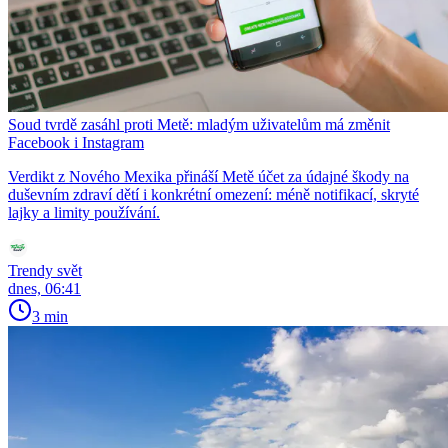
Soud tvrdě zasáhl proti Metě: mladým uživatelům má změnit
Facebook i Instagram
Verdikt z Nového Mexika přináší Metě účet za údajné škody na
duševním zdraví dětí i konkrétní omezení: méně notifikací, skryté
lajky a limity používání.
Trendy svět
dnes, 06:41
3 min