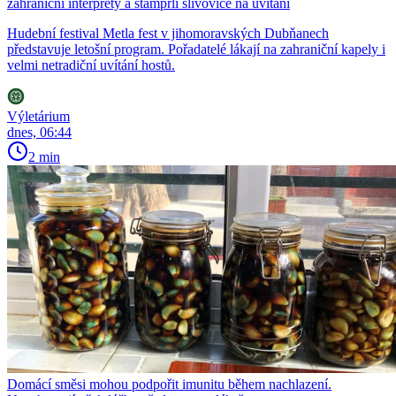
zahraniční interprety a štamprli slivovice na uvítání
Hudební festival Metla fest v jihomoravských Dubňanech
představuje letošní program. Pořadatelé lákají na zahraniční kapely i
velmi netradiční uvítání hostů.
Výletárium
dnes, 06:44
2 min
Domácí směsi mohou podpořit imunitu během nachlazení.