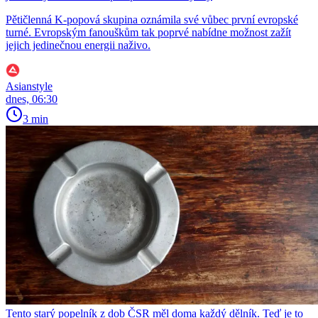
Pětičlenná K-popová skupina oznámila své vůbec první evropské
turné. Evropským fanouškům tak poprvé nabídne možnost zažít
jejich jedinečnou energii naživo.
Asianstyle
dnes, 06:30
3 min
Tento starý popelník z dob ČSR měl doma každý dělník. Teď je to