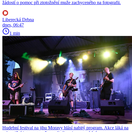
žádostí o pomoc při ztotožnění muže zachyceného na fotografii.
Liberecká Drbna
dnes, 06:47
1 min
Hudební festival na jihu Moravy hlásí nabitý program. Akce láká na