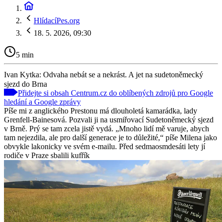
HlídacíPes.org
18. 5. 2026, 09:30
5 min
Ivan Kytka: Odvaha nebát se a nekrást. A jet na sudetoněmecký
sjezd do Brna
Přidejte si obsah Centrum.cz do oblíbených zdrojů pro Google
hledání a Google zprávy
Píše mi z anglického Prestonu má dlouholetá kamarádka, lady
Grenfell-Bainesová. Pozvali ji na usmiřovací Sudetoněmecký sjezd
v Brně. Prý se tam zcela jistě vydá. „Mnoho lidí mě varuje, abych
tam nejezdila, ale pro další generace je to důležité,“ píše Milena jako
obvykle lakonicky ve svém e-mailu. Před sedmaosmdesáti lety jí
rodiče v Praze sbalili kufřík