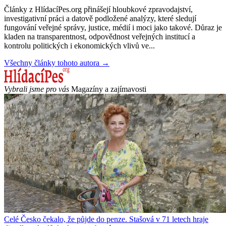
Články z HlídacíPes.org přinášejí hloubkové zpravodajství,
investigativní práci a datově podložené analýzy, které sledují
fungování veřejné správy, justice, médií i moci jako takové. Důraz je
kladen na transparentnost, odpovědnost veřejných institucí a
kontrolu politických i ekonomických vlivů ve...
Všechny články tohoto autora →
Vybrali jsme pro vás
Magazíny a zajímavosti
Celé Česko čekalo, že půjde do penze. Stašová v 71 letech hraje