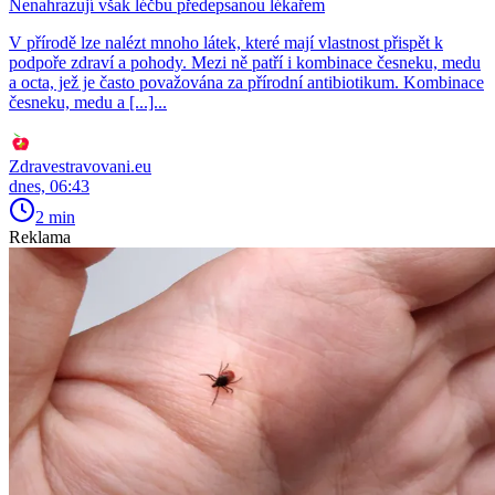
Nenahrazují však léčbu předepsanou lékařem
V přírodě lze nalézt mnoho látek, které mají vlastnost přispět k
podpoře zdraví a pohody. Mezi ně patří i kombinace česneku, medu
a octa, jež je často považována za přírodní antibiotikum. Kombinace
česneku, medu a [...]...
Zdravestravovani.eu
dnes, 06:43
2 min
Reklama