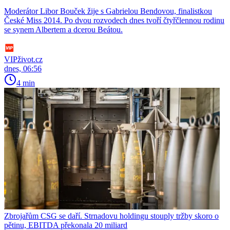
Moderátor Libor Bouček žije s Gabrielou Bendovou, finalistkou
České Miss 2014. Po dvou rozvodech dnes tvoří čtyřčlennou rodinu
se synem Albertem a dcerou Beátou.
VIPživot.cz
dnes, 06:56
4 min
Zbrojařům CSG se daří. Strnadovu holdingu stouply tržby skoro o
pětinu, EBITDA překonala 20 miliard