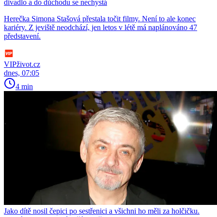
divadlo a do důchodu se nechystá
Herečka Simona Stašová přestala točit filmy. Není to ale konec
kariéry. Z jeviště neodchází, jen letos v létě má naplánováno 47
představení.
VIPživot.cz
dnes, 07:05
4 min
Jako dítě nosil čepici po sestřenici a všichni ho měli za holčičku.