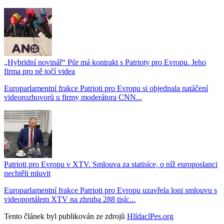
„Hybridní novinář“ Půr má kontrakt s Patrioty pro Evropu. Jeho
firma pro ně točí videa
Europarlamentní frakce Patrioti pro Evropu si objednala natáčení
videorozhovorů u firmy moderátora CNN...
Patrioti pro Evropu v XTV. Smlouva za statisíce, o níž europoslanci
nechtěli mluvit
Europarlamentní frakce Patrioti pro Evropu uzavřela loni smlouvu s
videoportálem XTV na zhruba 288 tisíc...
Tento článek byl publikován ze zdrojů
HlídacíPes.org