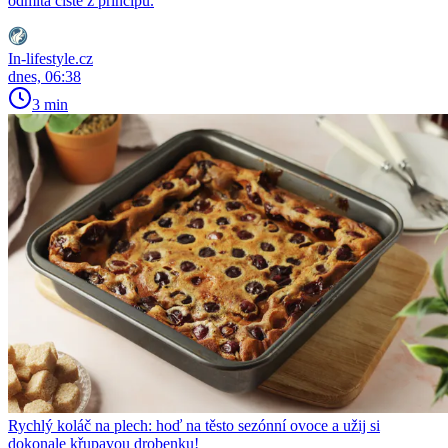
odmítá čistě z principu.
In-lifestyle.cz
dnes, 06:38
3 min
Rychlý koláč na plech: hoď na těsto sezónní ovoce a užij si
dokonale křupavou drobenku!