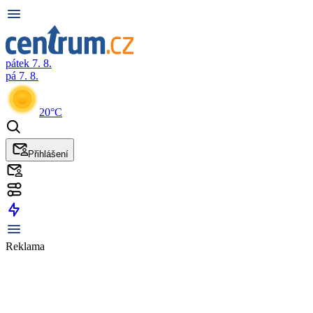
pátek 7. 8.
pá 7. 8.
20°C
Přihlášení
Reklama