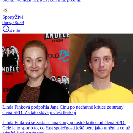
SportyŽivě
dnes, 06:39
4 min
Linda Finková podpořila Jana Cinu po nechutné kritice ze strany
člena SPD: Za tato slova jí Češi tleskají
Linda Finková se zastala Jana Ciny po ostré kritice od člena SPD.
Celé je to spor o to, co část společnosti ještě bere jako umění a co už