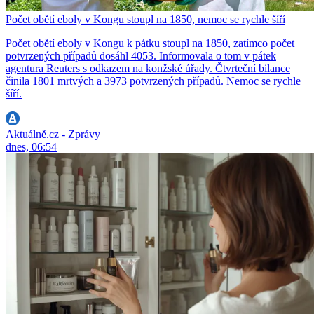
Počet obětí eboly v Kongu stoupl na 1850, nemoc se rychle šíří
Počet obětí eboly v Kongu k pátku stoupl na 1850, zatímco počet
potvrzených případů dosáhl 4053. Informovala o tom v pátek
agentura Reuters s odkazem na konžské úřady. Čtvrteční bilance
činila 1801 mrtvých a 3973 potvrzených případů. Nemoc se rychle
šíří.
Aktuálně.cz - Zprávy
dnes, 06:54