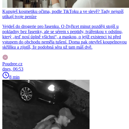
Kupuješ kosmetiku očima, podle TikToku a ve slevě? Tady nejspíš
utíkají tvoje peníze
Vejdeš do drogerie pro řasenku. O čtyřicet minut později stojíš u
pokladny bez řasenky, ale se sérem s peptidy, tvářenkou v odstínu,
který „teď nosí úplně všichni“, a maskou, o jejíž existenci jsi před
vstupem do obchodu neměla tušení. Doma pak otevřeš koupelnovou
skříňku a zjistíš, že podobná séra už tam máš dvě.
Poudree.cz
dnes, 06:53
8 min