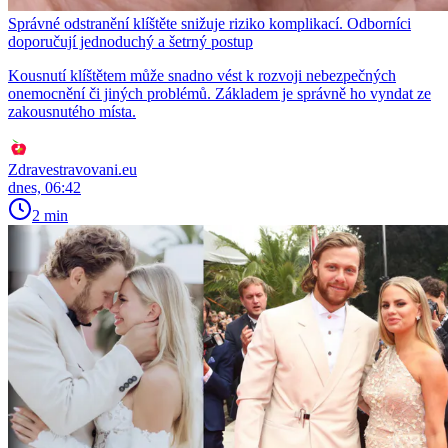
Správné odstranění klíštěte snižuje riziko komplikací. Odborníci
doporučují jednoduchý a šetrný postup
Kousnutí klíštětem může snadno vést k rozvoji nebezpečných
onemocnění či jiných problémů. Základem je správně ho vyndat ze
zakousnutého místa.
Zdravestravovani.eu
dnes, 06:42
2 min