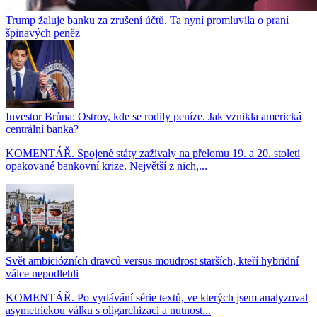
Trump žaluje banku za zrušení účtů. Ta nyní promluvila o praní
špinavých peněz
Investor Brůna: Ostrov, kde se rodily peníze. Jak vznikla americká
centrální banka?
KOMENTÁŘ. Spojené státy zažívaly na přelomu 19. a 20. století
opakované bankovní krize. Největší z nich,...
Svět ambiciózních dravců versus moudrost starších, kteří hybridní
válce nepodlehli
KOMENTÁŘ. Po vydávání série textů, ve kterých jsem analyzoval
asymetrickou válku s oligarchizací a nutnost...