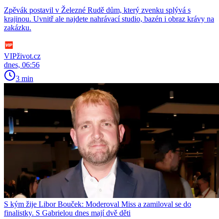
Zpěvák postavil v Železné Rudě dům, který zvenku splývá s
krajinou. Uvnitř ale najdete nahrávací studio, bazén i obraz krávy na
zakázku.
VIPživot.cz
dnes, 06:56
3 min
S kým žije Libor Bouček: Moderoval Miss a zamiloval se do
finalistky. S Gabrielou dnes mají dvě děti