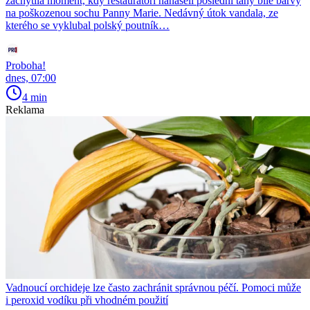
zachytila moment, kdy restaurátoři nanášeli poslední tahy bílé barvy
na poškozenou sochu Panny Marie. Nedávný útok vandala, ze
kterého se vyklubal polský poutník…
Proboha!
dnes, 07:00
4 min
Reklama
Vadnoucí orchideje lze často zachránit správnou péčí. Pomoci může
i peroxid vodíku při vhodném použití