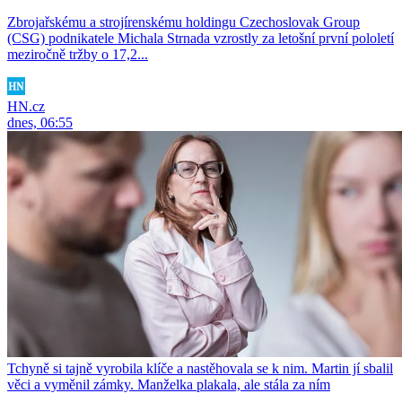
Zbrojařskému a strojírenskému holdingu Czechoslovak Group
(CSG) podnikatele Michala Strnada vzrostly za letošní první pololetí
meziročně tržby o 17,2...
HN.cz
dnes, 06:55
Tchyně si tajně vyrobila klíče a nastěhovala se k nim. Martin jí sbalil
věci a vyměnil zámky. Manželka plakala, ale stála za ním