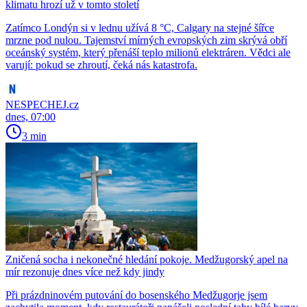
klimatu hrozí už v tomto století
Zatímco Londýn si v lednu užívá 8 °C, Calgary na stejné šířce
mrzne pod nulou. Tajemství mírných evropských zim skrývá obří
oceánský systém, který přenáší teplo milionů elektráren. Vědci ale
varují: pokud se zhroutí, čeká nás katastrofa.
NESPECHEJ.cz
dnes, 07:00
3 min
Zničená socha i nekonečné hledání pokoje. Medžugorský apel na
mír rezonuje dnes více než kdy jindy
Při prázdninovém putování do bosenského Medžugorje jsem