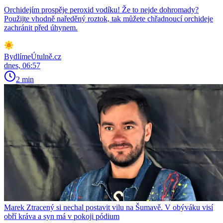
Orchidejím prospěje peroxid vodíku! Že to nejde dohromady?
Použijte vhodně naředěný roztok, tak můžete chřadnoucí orchideje
zachránit před úhynem.
BydlímeÚtulně.cz
dnes, 06:57
2 min
Marek Ztracený si nechal postavit vilu na Šumavě. V obýváku visí
obří kráva a syn má v pokoji pódium