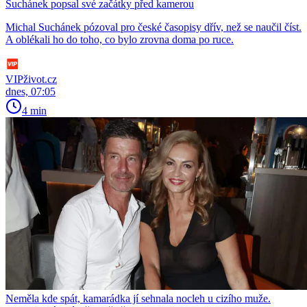
Suchánek popsal své začátky před kamerou
Michal Suchánek pózoval pro české časopisy dřív, než se naučil číst.
A oblékali ho do toho, co bylo zrovna doma po ruce.
VIPživot.cz
dnes, 07:05
4 min
Neměla kde spát, kamarádka jí sehnala nocleh u cizího muže.