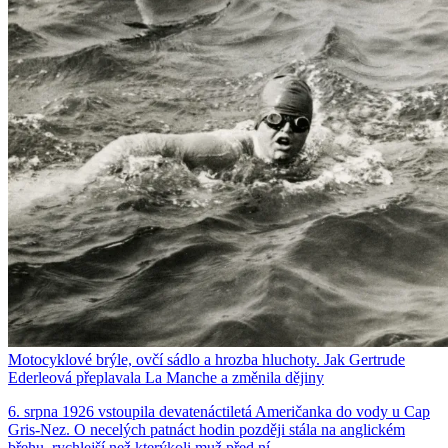
Motocyklové brýle, ovčí sádlo a hrozba hluchoty. Jak Gertrude
Ederleová přeplavala La Manche a změnila dějiny
6. srpna 1926 vstoupila devatenáctiletá Američanka do vody u Cap
Gris-Nez. O necelých patnáct hodin později stála na anglickém
břehu, rychlejší než kterýkoli muž před ní.