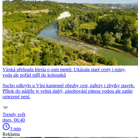
Vírská přehrada klesla o osm metrů: Ukázala staré cesty i ruiny,
voda ale pořád míří do kohoutků
Sucho odkrylo u Víru kamenné obruby cest, pařezy i zbytky staveb.
Přítok do nádrže je velmi slabý, zásobování pitnou vodou ale zatím
omezené není.
Trendy svět
dnes, 06:40
3 min
Reklama