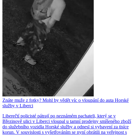
Znáte muže z fotky? Mohl by vědět víc o vloupání do auta Horské
služby v Liberci
Liberečtí policisté pátrají po neznámém pachateli, který se v
Březinově ulici v Liberci vloupal u tamní prodejny smíšeného zboží
do služebního vozidla Horské služby a odnesl si vybavení za tisíce
korun. V souvislosti s vyšetřováním se nyní obrátili na veřejnost s