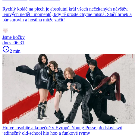
Rychlý koláč na plech je absolutní král všech nečekaných návštěv,
lenivých neděl i momentů, kdy tě proste chytne mlsná. Stačí hrnek a
pár surovin a hostina může začít!
Jsme kočky
dnes, 06:31
2 min
Hravé, osobité a konečně v Evropě. Young Posse představí svůj
jedinečný old-school hip hop a funkové rytmy