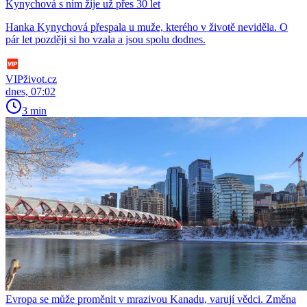
Kynychová s ním žije už přes 30 let
Hanka Kynychová přespala u muže, kterého v životě neviděla. O
pár let později si ho vzala a jsou spolu dodnes.
VIPživot.cz
dnes, 07:02
3 min
Evropa se může proměnit v mrazivou Kanadu, varují vědci. Změna