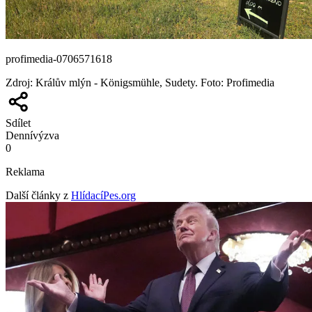
profimedia-0706571618
Zdroj
:
Králův mlýn - Königsmühle, Sudety. Foto: Profimedia
Sdílet
Denní
výzva
0
Reklama
Další články z
HlídacíPes.org