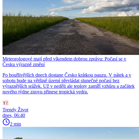
Meteorologové mají před víkendem dobrou zprávu: Počasí se v
Česku výrazně změní
Po bouřlivějších dnech dostane Česko krátkou pauzu. V pátek a v
sobotu bude na většině území převládat slunečné počasí bez
výraznějších srážek. Už v neděli ale teploty zamíří vzhůru a začátek
nového týdne znovu přinese tropická vedra.
Trendy Život
dnes, 06:40
2 min