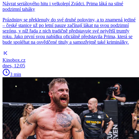
Návrat seriálového hitu i velkolepí Zrádci. Prima láká na silné
podzimní taháky
Prázdniny se překlenuly do své druhé poloviny, a to znamená jediné
– české stanice už po letní pauze začínají lákat na svou podzimní
sezónu, v níž řada z nich tradičně představuje své největší trumfy
roku. Jako první svou nabídku oficiálně představila Prima, která se
bude spoléhat na osvědčené tituly a samozřejmě také kriminálky.
Kinobox.cz
dnes, 12:05
3 min