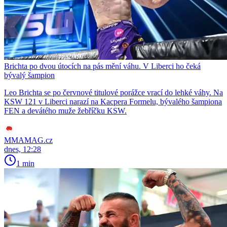
Brichta po dvou útocích na pás mění váhu. V Liberci ho čeká
bývalý šampion
Leo Brichta se po červnové titulové porážce vrací do lehké váhy. Na
KSW 121 v Liberci narazí na Kacpera Formelu, bývalého šampiona
FEN a devátého muže žebříčku KSW.
MMAMAG.cz
dnes, 12:28
1 min