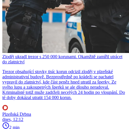
Zloděj ukradl trezor s 250 000 korunami. Okamžitě zamířil utrácet
do zlatnictví
Trezor obsahující stovky tisíc korun odcizil zloděj v plzeňské
administrativní budově. Bezprostředně po krádeži se pachatel
vypravil do zlatnictví, kde část peněz hned utratil za šperky. Ze
svého lupu a zakoupených šperků se ale dlouho neradoval.
Kriminalisté totiž muže zadrželi necelých 24 hodin po vloupání. Do
té doby dokázal utratit 154 000 korun.
Plzeňská Drbna
dnes, 12:12
2 min