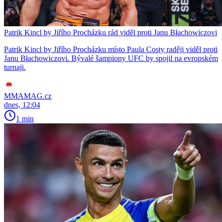
Patrik Kincl by Jiřího Procházku rád viděl proti Janu Błachowiczovi
Patrik Kincl by Jiřího Procházku místo Paula Costy raději viděl proti
Janu Błachowiczovi. Bývalé šampiony UFC by spojil na evropském
turnaji.
MMAMAG.cz
dnes, 12:04
1 min