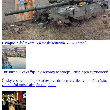
Ukrajina hlásí rekord: Za měsíc sestřelila 54 870 dronů
Turistika v Česku žije, ale rekordy nečekejte. Růst je jen symbolický
Český cestovní ruch pokračoval ve druhém čtvrtletí v mírném růstu,
zahraniční turisté ale přestali jeho...