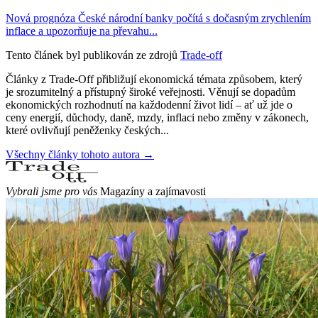
Nová prognóza České národní banky počítá s dočasným zrychlením
inflace a upozorňuje na převahu...
Tento článek byl publikován ze zdrojů
Trade-off
Články z Trade-Off přibližují ekonomická témata způsobem, který
je srozumitelný a přístupný široké veřejnosti. Věnují se dopadům
ekonomických rozhodnutí na každodenní život lidí – ať už jde o
ceny energií, důchody, daně, mzdy, inflaci nebo změny v zákonech,
které ovlivňují peněženky českých...
Všechny články tohoto autora →
Vybrali jsme pro vás
Magazíny a zajímavosti