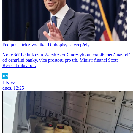
Fed pustil trh z vodítka. Dluhopisy se vzepřely
Nový šéf Fedu Kevin Warsh zkouší nezvyklou terapii: méně návodů
od centrální banky, více prostoru pro trh. Ministr financí Scott
Bessent mluví o...
HN.cz
dnes, 12:25