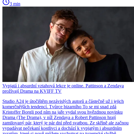
3 min
Vypjatá i absurdní vztahová lekce je online. Pattinson a Zendaya
prožívají Drama na KVIFF TV
Studio A24 je útočištěm nezávislých autorů a částečně už i jejich
komerčnějších tendencí. Tvůrce bizarního To se mi snad zdá
Kristoffer Borgli pod ním na jaře vydal svou hvězdnou novinku
Drama (The Drama), v níž Zendaya a Robert Pattinson hrají
zamilovaný pár, který je pár dní před svatbou. Ze skříně ale začnou
vypadávat nečekaní kostlivci a dochází k vypjatým i absurdním
zvratům, které si nově můžete vychutnat na tuzemské službě