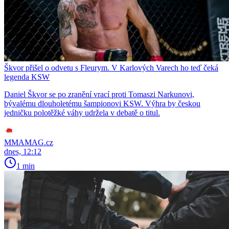
Škvor přišel o odvetu s Fleurym. V Karlových Varech ho teď čeká
legenda KSW
Daniel Škvor se po zranění vrací proti Tomaszi Narkunovi,
bývalému dlouholetému šampionovi KSW. Výhra by českou
jedničku polotěžké váhy udržela v debatě o titul.
MMAMAG.cz
dnes, 12:12
1 min