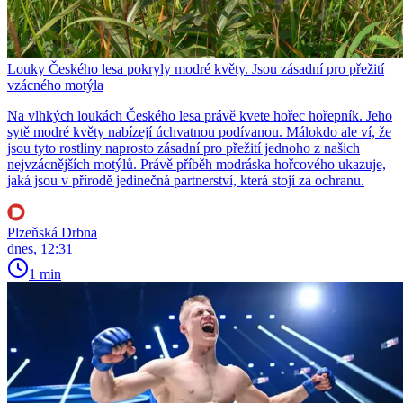
Louky Českého lesa pokryly modré květy. Jsou zásadní pro přežití
vzácného motýla
Na vlhkých loukách Českého lesa právě kvete hořec hořepník. Jeho
sytě modré květy nabízejí úchvatnou podívanou. Málokdo ale ví, že
jsou tyto rostliny naprosto zásadní pro přežití jednoho z našich
nejvzácnějších motýlů. Právě příběh modráska hořcového ukazuje,
jaká jsou v přírodě jedinečná partnerství, která stojí za ochranu.
Plzeňská Drbna
dnes, 12:31
1 min