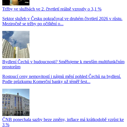
Tržby ve službách ve 2. čtvrtletí reálně vzrostly o 3,1 %
Sektor služeb v Česku pokračoval ve druhém čtvrtletí 2026 v růstu.
Meziročně se tržby po očištění o...
Bydlení Čechů v budoucnosti? Směřujeme k menším multifunkčním
prostorům
Rostoucí ceny nemovitostí i nájmů mění pohled Čechů na bydlení.
Podle průzkumu Komerční banky už téměř šest...
ČNB ponechala sazby beze změny, inflace má krátkodobě vzrůst ke
3 %