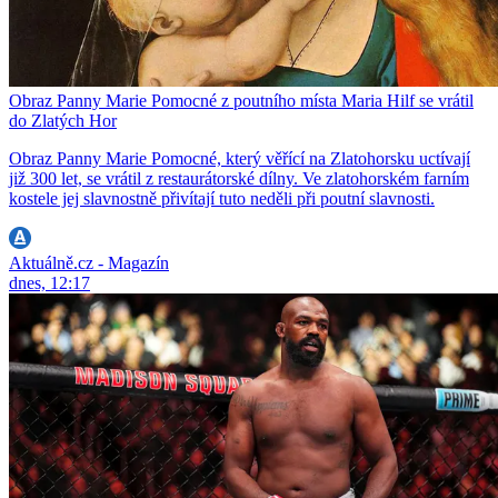
Obraz Panny Marie Pomocné z poutního místa Maria Hilf se vrátil
do Zlatých Hor
Obraz Panny Marie Pomocné, který věřící na Zlatohorsku uctívají
již 300 let, se vrátil z restaurátorské dílny. Ve zlatohorském farním
kostele jej slavnostně přivítají tuto neděli při poutní slavnosti.
Aktuálně.cz - Magazín
dnes, 12:17