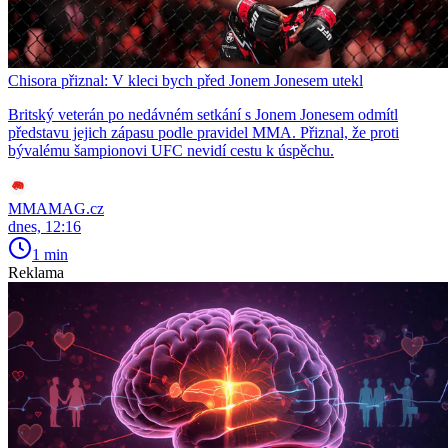
Chisora přiznal: V kleci bych před Jonem Jonesem utekl
Britský veterán po nedávném setkání s Jonem Jonesem odmítl
představu jejich zápasu podle pravidel MMA. Přiznal, že proti
bývalému šampionovi UFC nevidí cestu k úspěchu.
MMAMAG.cz
dnes, 12:16
1 min
Reklama