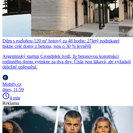
Dům s rozlohou 120 m² hotový za 48 hodin: 27letý podnikatel
tiskne celé domy z betonu, jsou o 30 % levnější
Argentinský startup Grondplek tvrdí, že betonovou konstrukci
rodinného domu vytiskne za dva dny. Čísla jsou lákavá, ale vyžadují
důležité upřesnění.
Mobify.cz
dnes, 11:59
4 min
Reklama