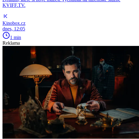
KVIFF.TV.
Kinobox.cz
dnes, 12:05
1 min
Reklama