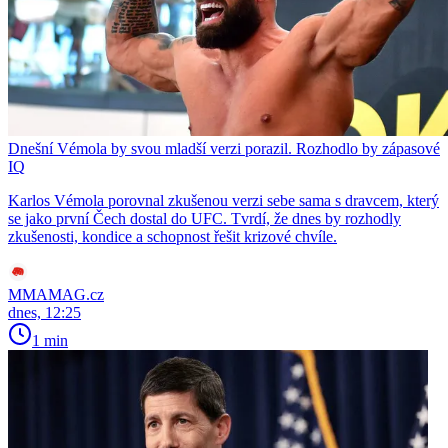
Dnešní Vémola by svou mladší verzi porazil. Rozhodlo by zápasové
IQ
Karlos Vémola porovnal zkušenou verzi sebe sama s dravcem, který
se jako první Čech dostal do UFC. Tvrdí, že dnes by rozhodly
zkušenosti, kondice a schopnost řešit krizové chvíle.
MMAMAG.cz
dnes, 12:25
1 min