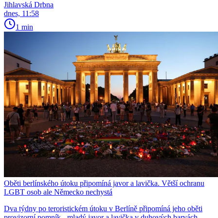
Jihlavská Drbna
dnes, 11:58
1 min
Oběti berlínského útoku připomíná javor a lavička. Větší ochranu
LGBT osob ale Německo nechystá
Dva týdny po teroristickém útoku v Berlíně připomíná jeho oběti
provizorní pomník - mladý javor a lavička v duhových barvách.