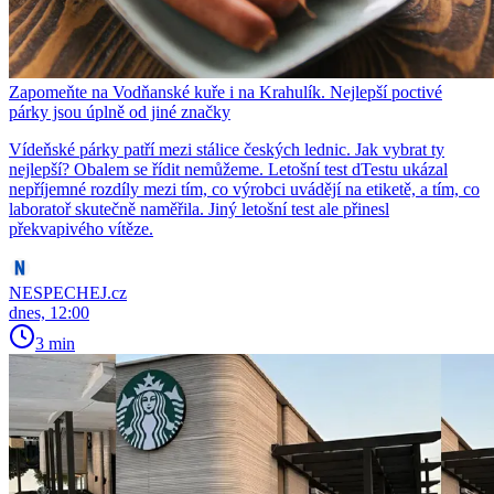
Zapomeňte na Vodňanské kuře i na Krahulík. Nejlepší poctivé
párky jsou úplně od jiné značky
Vídeňské párky patří mezi stálice českých lednic. Jak vybrat ty
nejlepší? Obalem se řídit nemůžeme. Letošní test dTestu ukázal
nepříjemné rozdíly mezi tím, co výrobci uvádějí na etiketě, a tím, co
laboratoř skutečně naměřila. Jiný letošní test ale přinesl
překvapivého vítěze.
NESPECHEJ.cz
dnes, 12:00
3 min