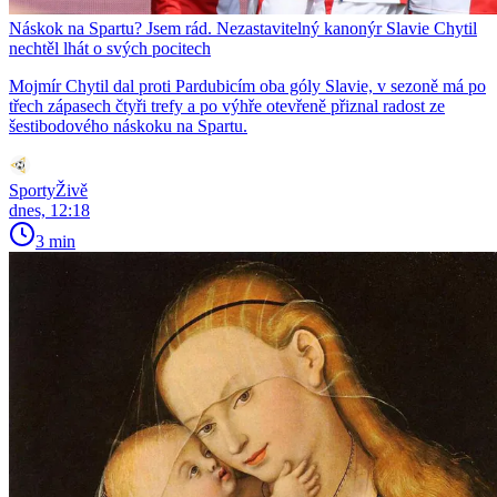
Náskok na Spartu? Jsem rád. Nezastavitelný kanonýr Slavie Chytil
nechtěl lhát o svých pocitech
Mojmír Chytil dal proti Pardubicím oba góly Slavie, v sezoně má po
třech zápasech čtyři trefy a po výhře otevřeně přiznal radost ze
šestibodového náskoku na Spartu.
SportyŽivě
dnes, 12:18
3 min