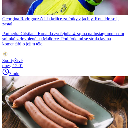
Georgina Rodríguez čelila kritice za fotky z jachty. Ronaldo se jí
zastal
Partnerka Cristiana Ronalda zveřejnila 4. srpna na Instagramu sedm
snímků z dovolené na Mallorce. Pod fotkami se strhla lavina
komentářů o jejím těle.
SportyŽivě
dnes, 12:01
3 min