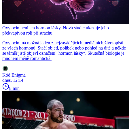
Oxytocin není jen hormon lásky. Nová studie ukazuje jeho
překvapivou roli při strachu
Oxytocin má možná jeden z nejzavádějících mediálních životopisů
ze všech hormonů. Stačí objetí, polibek nebo pohled na dítě a někde
se téměř jistě objeví označení „hormon lásky“. Skutečná biologie je
mnohem méně romantická.
Kód Enigma
dnes, 12:14
8 min