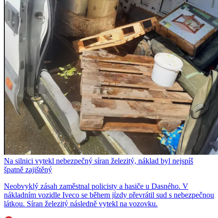
Na silnici vytekl nebezpečný síran železitý, náklad byl nejspíš
špatně zajištěný
Neobvyklý zásah zaměstnal policisty a hasiče u Dasného. V
nákladním vozidle Iveco se během jízdy převrátil sud s nebezpečnou
látkou. Síran železitý následně vytekl na vozovku.