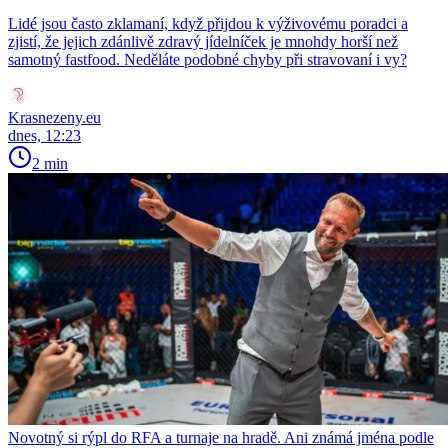
Lidé jsou často zklamaní, když přijdou k výživovému poradci a
zjistí, že jejich zdánlivě zdravý jídelníček je mnohdy horší než
samotný fastfood. Neděláte podobné chyby při stravovaní i vy?
Krasnezeny.eu
dnes, 12:23
2 min
Novotný si rýpl do RFA a turnaje na hradě. Ani známá jména podle