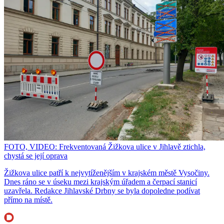
FOTO, VIDEO: Frekventovaná Žižkova ulice v Jihlavě ztichla,
chystá se její oprava
Žižkova ulice patří k nejvytíženějším v krajském městě Vysočiny.
Dnes ráno se v úseku mezi krajským úřadem a čerpací stanicí
uzavřela. Redakce Jihlavské Drbny se byla dopoledne podívat
přímo na místě.