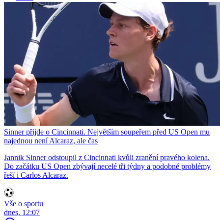
Sinner přijde o Cincinnati. Největším soupeřem před US Open mu
najednou není Alcaraz, ale čas
Jannik Sinner odstoupil z Cincinnati kvůli zranění pravého kolena.
Do začátku US Open zbývají necelé tři týdny a podobné problémy
řeší i Carlos Alcaraz.
Vše o sportu
dnes, 12:07