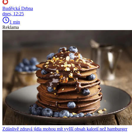
Budějcká Drbna
dnes, 12:25
1 min
Reklama
Zdánlivě zdravá jídla mohou mít vyšší obsah kalorií než hamburger