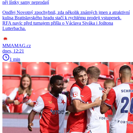
něj lístky samy neprodají
Ondřej Novotný zpochybnil, zda několik známých jmen a atraktivní
kulisa Bratislavského hradu stačí k rychlému prodeji vstupenek.
RFA navíc před turnajem přišla o Václava Siváka i Joiltona
Lutterbacha.
MMAMAG.cz
dnes, 12:21
1 min