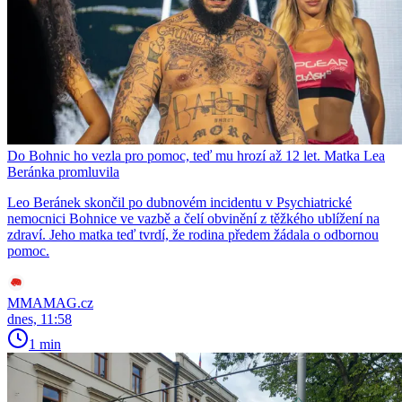
Do Bohnic ho vezla pro pomoc, teď mu hrozí až 12 let. Matka Lea
Beránka promluvila
Leo Beránek skončil po dubnovém incidentu v Psychiatrické
nemocnici Bohnice ve vazbě a čelí obvinění z těžkého ublížení na
zdraví. Jeho matka teď tvrdí, že rodina předem žádala o odbornou
pomoc.
MMAMAG.cz
dnes, 11:58
1 min