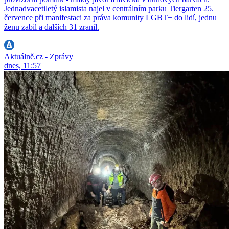
Jednadvacetiletý islamista najel v centrálním parku Tiergarten 25.
července při manifestaci za práva komunity LGBT+ do lidí, jednu
ženu zabil a dalších 31 zranil.
Aktuálně.cz - Zprávy
dnes, 11:57