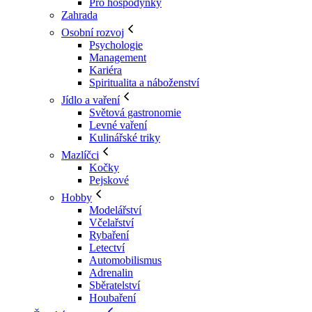
Pro hospodyňky
Zahrada
Osobní rozvoj
Psychologie
Management
Kariéra
Spiritualita a náboženství
Jídlo a vaření
Světová gastronomie
Levné vaření
Kulinářské triky
Mazlíčci
Kočky
Pejskové
Hobby
Modelářství
Včelařství
Rybaření
Letectví
Automobilismus
Adrenalin
Sběratelství
Houbaření