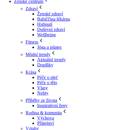
Ženské centrum
Zdraví
Ženské zdraví
Babiččina lékárna
Hubnutí
Duševní zdraví
Wellbeing
Fitness
Jóga a pilates
Módní trendy
Aktuální trendy
Doplňky
Krása
Péče o pleť
Péče o tělo
Vlasy
Nehty
Příběhy ze života
Inspirativní ženy
Rodina & komunita
Výchova
Přátelství
Vztahy