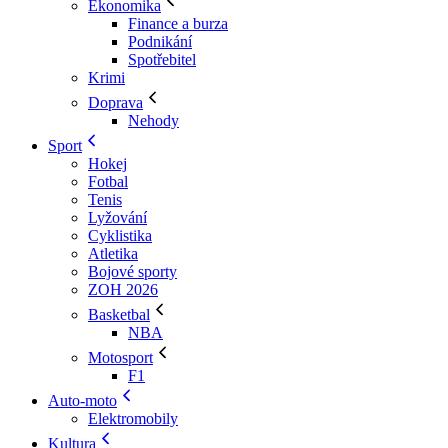
Ekonomika
Finance a burza
Podnikání
Spotřebitel
Krimi
Doprava
Nehody
Sport
Hokej
Fotbal
Tenis
Lyžování
Cyklistika
Atletika
Bojové sporty
ZOH 2026
Basketbal
NBA
Motosport
F1
Auto-moto
Elektromobily
Kultura