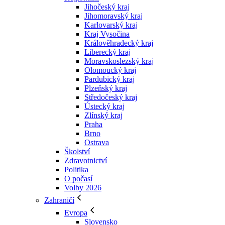
Jihočeský kraj
Jihomoravský kraj
Karlovarský kraj
Kraj Vysočina
Králověhradecký kraj
Liberecký kraj
Moravskoslezský kraj
Olomoucký kraj
Pardubický kraj
Plzeňský kraj
Středočeský kraj
Ústecký kraj
Zlínský kraj
Praha
Brno
Ostrava
Školství
Zdravotnictví
Politika
O počasí
Volby 2026
Zahraničí
Evropa
Slovensko