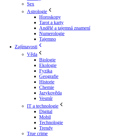
Sex
Astrologie
Horoskopy
Tarot a karty
Andělé a tajemná znamení
Numerologie
Tajemno
Zajímavosti
Věda
Biologie
Ekologie
Fyzika
Geografie
Historie
Chemie
Jazykověda
Vesmír
IT a technologie
Digital
Mobil
Technologie
Trendy
True crime