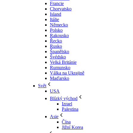
Francie
Chorvatsko
Island
Itálie
Německo
Polsko
Rakousko
Řecko
Rusko
Španělsko
Švédsko
Velká Británie
Rumunsko
Válka na Ukrajině
Maďarsko
Svět
USA
Blízký východ
Izrael
Palestina
Asie
Čína
Jižní Korea