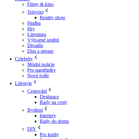
Filmy & kino
Televize
Reality show
Hudba
Hry
Literatura
Výtvarné umění
Divadlo
Digi a stream
Celebrity
Módní policie
Pro pamětníky
Nové tváře
Lifestyle
Cestování
Destinace
Rady na cesty
Bydlení
Interiery
Rady do domu
DIY
Pro kutily