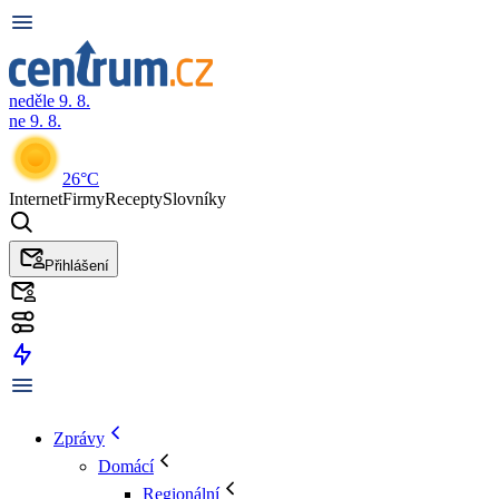
neděle 9. 8.
ne 9. 8.
26°C
Internet
Firmy
Recepty
Slovníky
Přihlášení
Zprávy
Domácí
Regionální