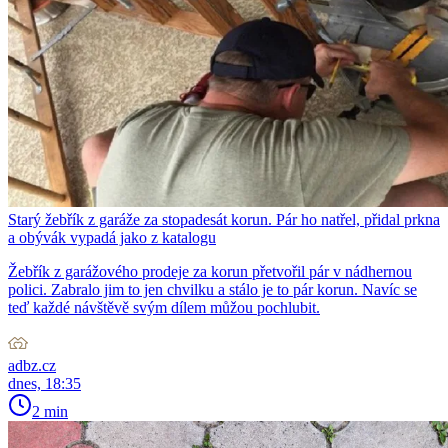
Starý žebřík z garáže za stopadesát korun. Pár ho natřel, přidal prkna
a obývák vypadá jako z katalogu
Žebřík z garážového prodeje za korun přetvořil pár v nádhernou
polici. Zabralo jim to jen chvilku a stálo je to pár korun. Navíc se
teď každé návštěvě svým dílem můžou pochlubit.
adbz.cz
dnes, 18:35
2 min