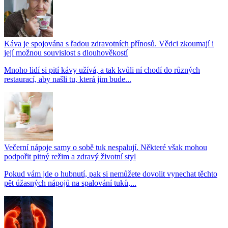
Káva je spojována s řadou zdravotních přínosů. Vědci zkoumají i
její možnou souvislost s dlouhověkostí
Mnoho lidí si pití kávy užívá, a tak kvůli ní chodí do různých
restaurací, aby našli tu, která jim bude...
Večerní nápoje samy o sobě tuk nespalují. Některé však mohou
podpořit pitný režim a zdravý životní styl
Pokud vám jde o hubnutí, pak si nemůžete dovolit vynechat těchto
pět úžasných nápojů na spalování tuků,...