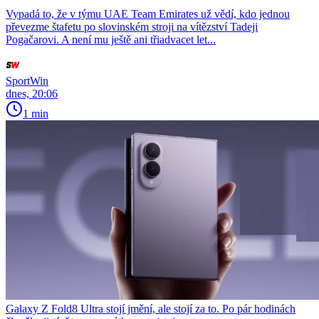
Vypadá to, že v týmu UAE Team Emirates už vědí, kdo jednou
převezme štafetu po slovinském stroji na vítězství Tadeji
Pogačarovi. A není mu ještě ani třiadvacet let...
SportWin
dnes, 20:06
1 min
Galaxy Z Fold8 Ultra stojí jmění, ale stojí za to. Po pár hodinách