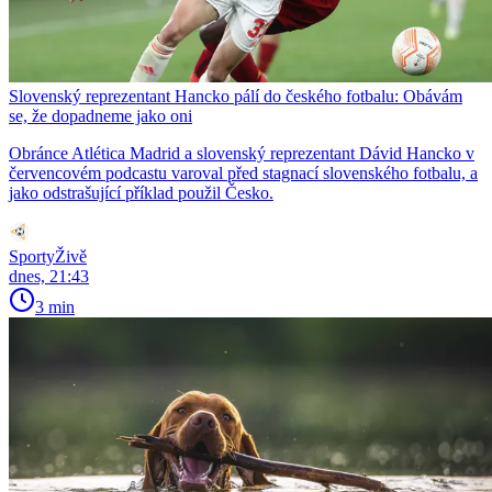
Slovenský reprezentant Hancko pálí do českého fotbalu: Obávám
se, že dopadneme jako oni
Obránce Atlética Madrid a slovenský reprezentant Dávid Hancko v
červencovém podcastu varoval před stagnací slovenského fotbalu, a
jako odstrašující příklad použil Česko.
SportyŽivě
dnes, 21:43
3 min