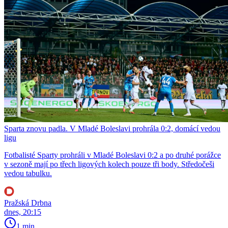
Sparta znovu padla. V Mladé Boleslavi prohrála 0:2, domácí vedou
ligu
Fotbalisté Sparty prohráli v Mladé Boleslavi 0:2 a po druhé porážce
v sezoně mají po třech ligových kolech pouze tři body. Středočeši
vedou tabulku.
Pražská Drbna
dnes, 20:15
1 min