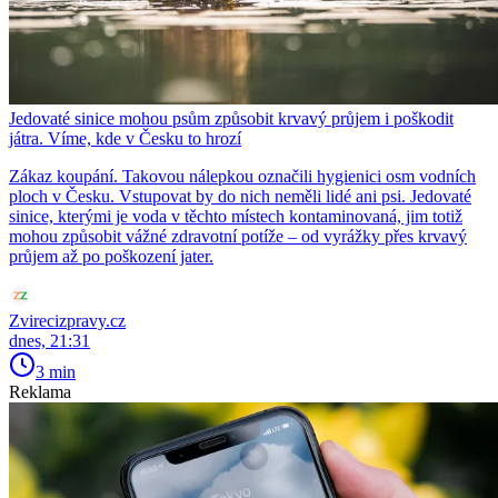
Jedovaté sinice mohou psům způsobit krvavý průjem i poškodit
játra. Víme, kde v Česku to hrozí
Zákaz koupání. Takovou nálepkou označili hygienici osm vodních
ploch v Česku. Vstupovat by do nich neměli lidé ani psi. Jedovaté
sinice, kterými je voda v těchto místech kontaminovaná, jim totiž
mohou způsobit vážné zdravotní potíže – od vyrážky přes krvavý
průjem až po poškození jater.
Zvirecizpravy.cz
dnes, 21:31
3 min
Reklama