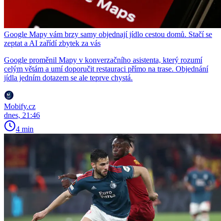
Google Mapy vám brzy samy objednají jídlo cestou domů. Stačí se
zeptat a AI zařídí zbytek za vás
Google proměnil Mapy v konverzačního asistenta, který rozumí
celým větám a umí doporučit restauraci přímo na trase. Objednání
jídla jedním dotazem se ale teprve chystá.
Mobify.cz
dnes, 21:46
4 min