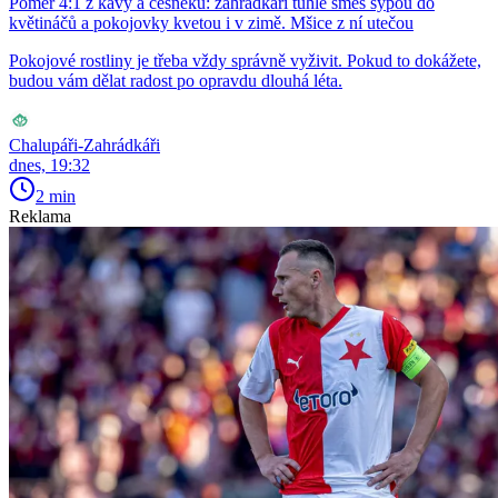
Poměr 4:1 z kávy a česneku: zahrádkáři tuhle směs sypou do
květináčů a pokojovky kvetou i v zimě. Mšice z ní utečou
Pokojové rostliny je třeba vždy správně vyživit. Pokud to dokážete,
budou vám dělat radost po opravdu dlouhá léta.
Chalupáři-Zahrádkáři
dnes, 19:32
2 min
Reklama