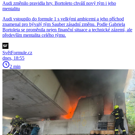
Audi změnilo pravidla hry. Bortoleto chválí nový tým i jeho
mentalitu
Audi vstoupilo do formule 1 s velkými ambicemi a jeho příchod
znamenal pro bývalý tým Sauber zásadní změnu. Podle Gabriela
Bortoleta se proměnila nejen finanční situace a technické zázemí, ale
především mentalita celého týmu.
SvětFormule.cz
dnes, 18:55
2 min