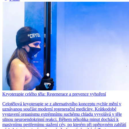
Kryoterapie celého těla: Regenerace a prevence vyhoření
Celotělová kryoterapie se z alternativního konceptu rychle mění v
uznávanou součást moderní regenerační medicíny. Krátkodobé
vystavení organismu extrémnímu suchému chladu vyvolává v těle
silnou neuroendokrinní reakci. Během několika minut dochází k
masivnímu perifernímu stažení cév, po kterém při opětovném zahřátí