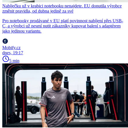
Nabíječku už v krabici notebooku nenajdete. EU donutila výrobce
změnit pravidla, od dubna jedině za své
Pro notebooky prodávané v EU platí povinnost nabíjení přes USB-
C, a výrobci už nesmí nutit zákazníky kupovat balení s adaptérem
jako jedinou variantu.
Mobify.cz
dnes, 19:17
5 min