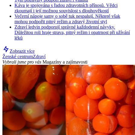
Káva je spojována s řadou zdravotních přínosů. Vědci
zkoumají i její možnou souvislost s dlouhověkostí
Večerní nápoje samy o sobě tuk nespalují. Některé však
mohou podpořit pitný režim a zdravý životní styl
Zdraví ledvin podporují správné každodenní návyky.
Důležitou roli hraje strava, pitný režim i opatrnost při užívání
léků
Zobrazit více
Ženské centrum
Zdraví
Vybrali jsme pro vás
Magazíny a zajímavosti