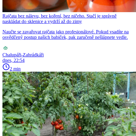
Rajčata bez nálevu, bez koření, bez ničeho. Stačí je správně
naskládat do sklenice a vydrží až do zimy
Naučte se zavařovat rajčata jako profesionálové. Pokud vsadíte na
osvědčený postup našich babiček, pak zaručeně nešlápnete vedle.
Chalupáři-Zahrádkáři
dnes, 22:54
2 min