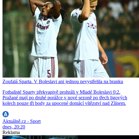
Zoufalá Sparta. V Boleslavi ani jednou nevystřelila na branku
Fotbalisté Sparty překvapivě prohráli v Mladé Boleslavi 0:2.
Pražané mají po druhé porážce v nové sezoně po třech ligových
kolech pouze tři body za upocené domácí vítězství nad Zlínem.
Aktuálně.cz - Sport
dnes, 20:20
Reklama