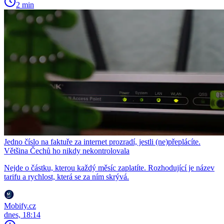
2 min
Jedno číslo na faktuře za internet prozradí, jestli (ne)přeplácíte.
Většina Čechů ho nikdy nekontrolovala
Nejde o částku, kterou každý měsíc zaplatíte. Rozhodující je název
tarifu a rychlost, která se za ním skrývá.
Mobify.cz
dnes, 18:14