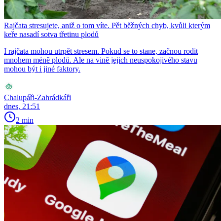
Rajčata stresujete, aniž o tom víte. Pět běžných chyb, kvůli kterým
keře nasadí sotva třetinu plodů
I rajčata mohou utrpět stresem. Pokud se to stane, začnou rodit
mnohem méně plodů. Ale na vině jejich neuspokojivého stavu
mohou být i jiné faktory.
Chalupáři-Zahrádkáři
dnes, 21:51
2 min