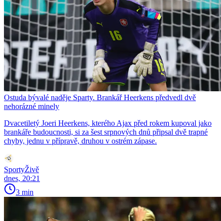
Ostuda bývalé naděje Sparty. Brankář Heerkens předvedl dvě
nehorázné minely
Dvacetiletý Joeri Heerkens, kterého Ajax před rokem kupoval jako
brankáře budoucnosti, si za šest srpnových dnů připsal dvě trapné
chyby, jednu v přípravě, druhou v ostrém zápase.
SportyŽivě
dnes, 20:21
3 min