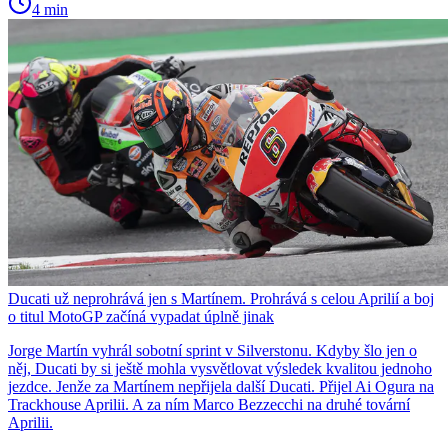
4 min
Ducati už neprohrává jen s Martínem. Prohrává s celou Aprilií a boj
o titul MotoGP začíná vypadat úplně jinak
Jorge Martín vyhrál sobotní sprint v Silverstonu. Kdyby šlo jen o
něj, Ducati by si ještě mohla vysvětlovat výsledek kvalitou jednoho
jezdce. Jenže za Martínem nepřijela další Ducati. Přijel Ai Ogura na
Trackhouse Aprilii. A za ním Marco Bezzecchi na druhé tovární
Aprilii.