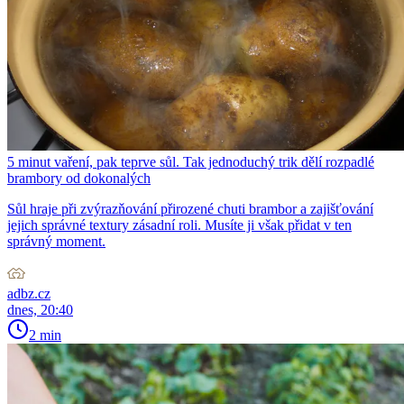
5 minut vaření, pak teprve sůl. Tak jednoduchý trik dělí rozpadlé
brambory od dokonalých
Sůl hraje při zvýrazňování přirozené chuti brambor a zajišťování
jejich správné textury zásadní roli. Musíte ji však přidat v ten
správný moment.
adbz.cz
dnes, 20:40
2 min