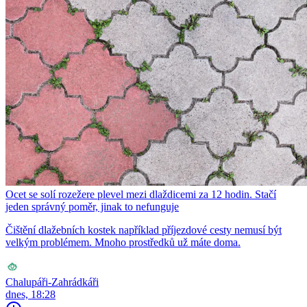
Ocet se solí rozežere plevel mezi dlaždicemi za 12 hodin. Stačí
jeden správný poměr, jinak to nefunguje
Čištění dlažebních kostek například příjezdové cesty nemusí být
velkým problémem. Mnoho prostředků už máte doma.
Chalupáři-Zahrádkáři
dnes, 18:28