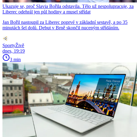
Ukazuje se, proč Slavia Bořila odstavila. Tělo už nespolupracuje, za
Liberec odehrál jen půl hodiny a musel střídat
Jan Bořil nastoupil za Liberec poprvé v základní sestavě, a po 35
minutách šel dolů. Debut v Brně skončil nuceným střídáním.
SportyŽivě
dnes, 19:19
3 min