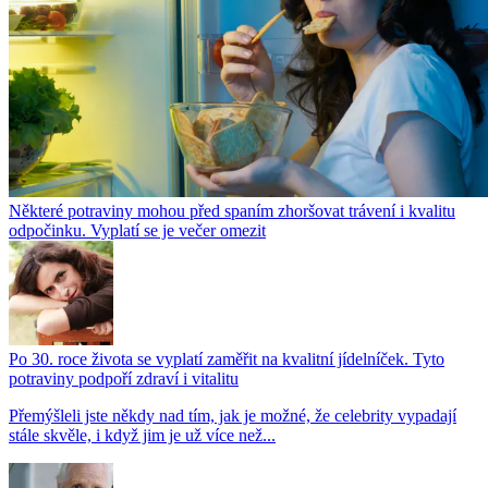
Některé potraviny mohou před spaním zhoršovat trávení i kvalitu
odpočinku. Vyplatí se je večer omezit
Po 30. roce života se vyplatí zaměřit na kvalitní jídelníček. Tyto
potraviny podpoří zdraví i vitalitu
Přemýšleli jste někdy nad tím, jak je možné, že celebrity vypadají
stále skvěle, i když jim je už více než...