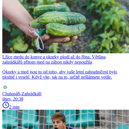
Lžíce medu do konve a okurky plodí až do října. Většina
zahrádkářů přitom med na záhon nikdy nepoužila
Okurky a med jsou tu od toho, aby vaše letní zahradničení bylo
plodné i veselé. Když víte, jak na to, určitě nešlápnete vedle.
Chalupáři-Zahrádkáři
dnes, 20:38
2 min