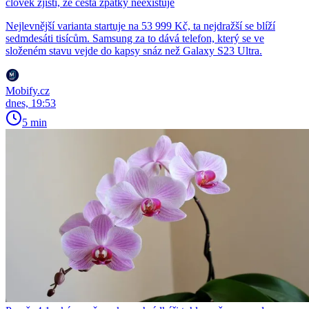
člověk zjistí, že cesta zpátky neexistuje
Nejlevnější varianta startuje na 53 999 Kč, ta nejdražší se blíží
sedmdesáti tisícům. Samsung za to dává telefon, který se ve
složeném stavu vejde do kapsy snáz než Galaxy S23 Ultra.
Mobify.cz
dnes, 19:53
5 min