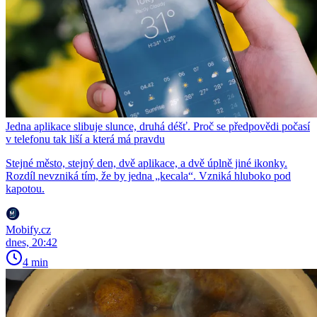
Jedna aplikace slibuje slunce, druhá déšť. Proč se předpovědi počasí
v telefonu tak liší a která má pravdu
Stejné město, stejný den, dvě aplikace, a dvě úplně jiné ikonky.
Rozdíl nevzniká tím, že by jedna „kecala“. Vzniká hluboko pod
kapotou.
Mobify.cz
dnes, 20:42
4 min