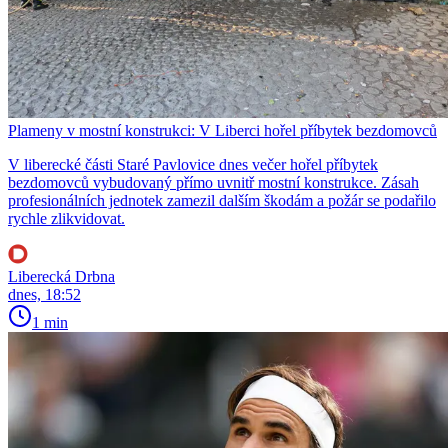
Plameny v mostní konstrukci: V Liberci hořel příbytek bezdomovců
V liberecké části Staré Pavlovice dnes večer hořel příbytek
bezdomovců vybudovaný přímo uvnitř mostní konstrukce. Zásah
profesionálních jednotek zamezil dalším škodám a požár se podařilo
rychle zlikvidovat.
Liberecká Drbna
dnes, 18:52
1 min