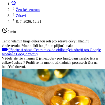
Ženské centrum
Zdraví
8. 7. 2026, 12:21
2 min
Tento vitamin hraje důležitou roli pro zdravé cévy i hladinu
cholesterolu. Mnoho lidí ho přitom přijímá málo
Přidejte si obsah Centrum.cz do oblíbených zdrojů pro Google
hledání a Google zprávy
Věděli jste, že vitamín E je nezbytný pro fungování našeho těla a
celkové zdraví? Podílí se na mnoho základních procesech těla na
buněčné úrovni.