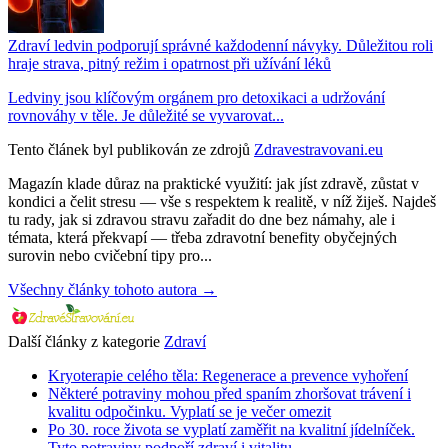
Zdraví ledvin podporují správné každodenní návyky. Důležitou roli
hraje strava, pitný režim i opatrnost při užívání léků
Ledviny jsou klíčovým orgánem pro detoxikaci a udržování
rovnováhy v těle. Je důležité se vyvarovat...
Tento článek byl publikován ze zdrojů
Zdravestravovani.eu
Magazín klade důraz na praktické využití: jak jíst zdravě, zůstat v
kondici a čelit stresu — vše s respektem k realitě, v níž žiješ. Najdeš
tu rady, jak si zdravou stravu zařadit do dne bez námahy, ale i
témata, která překvapí — třeba zdravotní benefity obyčejných
surovin nebo cvičební tipy pro...
Všechny články tohoto autora →
Další články z kategorie
Zdraví
Kryoterapie celého těla: Regenerace a prevence vyhoření
Některé potraviny mohou před spaním zhoršovat trávení i
kvalitu odpočinku. Vyplatí se je večer omezit
Po 30. roce života se vyplatí zaměřit na kvalitní jídelníček.
Tyto potraviny podpoří zdraví i vitalitu