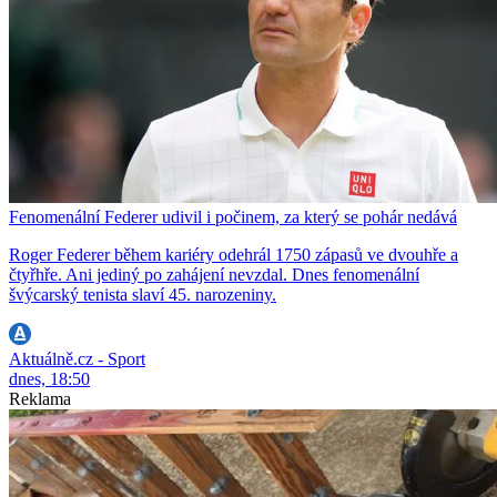
Fenomenální Federer udivil i počinem, za který se pohár nedává
Roger Federer během kariéry odehrál 1750 zápasů ve dvouhře a
čtyřhře. Ani jediný po zahájení nevzdal. Dnes fenomenální
švýcarský tenista slaví 45. narozeniny.
Aktuálně.cz - Sport
dnes, 18:50
Reklama