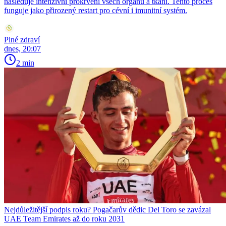
následuje intenzivní prokrvení všech orgánů a tkání. Tento proces
funguje jako přirozený restart pro cévní i imunitní systém.
Plné zdraví
dnes, 20:07
2 min
Nejdůležitější podpis roku? Pogačarův dědic Del Toro se zavázal
UAE Team Emirates až do roku 2031