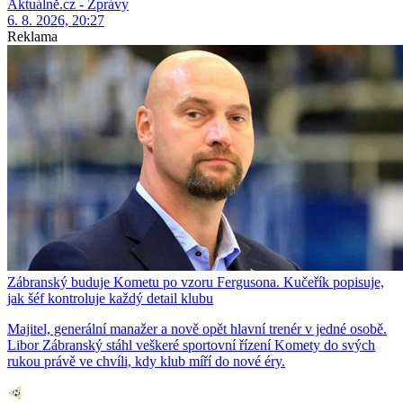
Aktuálně.cz - Zprávy
6. 8. 2026, 20:27
Reklama
Zábranský buduje Kometu po vzoru Fergusona. Kučeřík popisuje,
jak šéf kontroluje každý detail klubu
Majitel, generální manažer a nově opět hlavní trenér v jedné osobě.
Libor Zábranský stáhl veškeré sportovní řízení Komety do svých
rukou právě ve chvíli, kdy klub míří do nové éry.