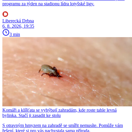
programu za týden na stadionu lídra lotyšské ligy.
Liberecká Drbna
6. 8. 2026, 19:35
3 min
Komáři a klíšťata se vyhýbají zahradám, kde roste tahle levná
bylinka. Stačí ji zasadit ke stolu
S otravným hmyzem na zahradě se smířit nemusíte. Pomůže vám
řešení, které si pro vás nachystala sama příroda.