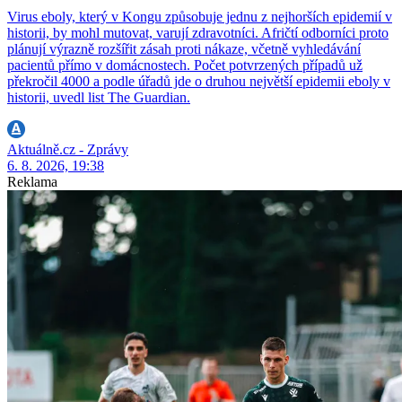
Virus eboly, který v Kongu způsobuje jednu z nejhorších epidemií v
historii, by mohl mutovat, varují zdravotníci. Afričtí odborníci proto
plánují výrazně rozšířit zásah proti nákaze, včetně vyhledávání
pacientů přímo v domácnostech. Počet potvrzených případů už
překročil 4000 a podle úřadů jde o druhou největší epidemii eboly v
historii, uvedl list The Guardian.
Aktuálně.cz - Zprávy
6. 8. 2026, 19:38
Reklama