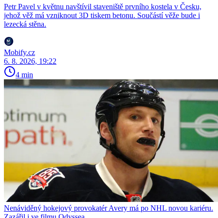
Petr Pavel v květnu navštívil staveniště prvního kostela v Česku,
jehož věž má vzniknout 3D tiskem betonu. Součástí věže bude i
lezecká stěna.
Mobify.cz
6. 8. 2026, 19:22
4 min
Nenáviděný hokejový provokatér Avery má po NHL novou kariéru.
Zazářil i ve filmu Odyssea