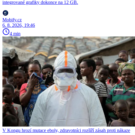
integrované grafiky dokonce na 12 GB.
Mobify.cz
6. 8. 2026, 19:46
4 min
V Kongu hrozí mutace eboly, zdravotníci rozšíří zásah proti nákaze