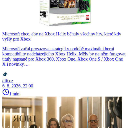
Microsoft chce, aby na Xbox Helix běhaly všechny hry, které kdy
vyšly pro Xbox
Microsoft začal prosazovat strategii v podobě maximální herní
kompatibility nadcházejícího Xbox Helix. Měly by na něm fungovat
tituly napsané pro Xbox 360, Xbox One, Xbox One S / Xbox One
X i novinky…
diit.cz
6. 8. 2026, 22:00
1 min