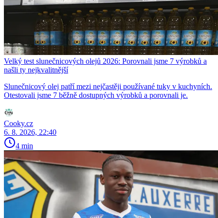
Velký test slunečnicových olejů 2026: Porovnali jsme 7 výrobků a
našli ty nejkvalitnější
Slunečnicový olej patří mezi nejčastěji používané tuky v kuchyních.
Otestovali jsme 7 běžně dostupných výrobků a porovnali je.
Cooky.cz
6. 8. 2026, 22:40
4 min