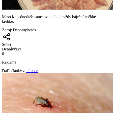
Maso lze jednoduše sametovat – bude vždy báječně měkké a
křehké.
Zdroj
:
Depositphotos
Sdílet
Denní
výzva
0
Reklama
Další články z
adbz.cz