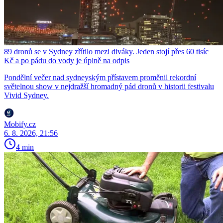
89 dronů se v Sydney zřítilo mezi diváky. Jeden stojí přes 60 tisíc
Kč a po pádu do vody je úplně na odpis
Pondělní večer nad sydneyským přístavem proměnil rekordní
světelnou show v nejdražší hromadný pád dronů v historii festivalu
Vivid Sydney.
Mobify.cz
6. 8. 2026, 21:56
4 min