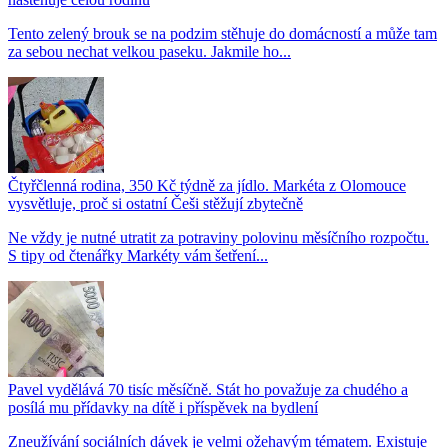
Tento zelený brouk se na podzim stěhuje do domácností a může tam
za sebou nechat velkou paseku. Jakmile ho...
Čtyřčlenná rodina, 350 Kč týdně za jídlo. Markéta z Olomouce
vysvětluje, proč si ostatní Češi stěžují zbytečně
Ne vždy je nutné utratit za potraviny polovinu měsíčního rozpočtu.
S tipy od čtenářky Markéty vám šetření...
Pavel vydělává 70 tisíc měsíčně. Stát ho považuje za chudého a
posílá mu přídavky na dítě i příspěvek na bydlení
Zneužívání sociálních dávek je velmi ožehavým tématem. Existuje