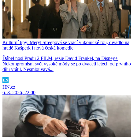
Kulturní tipy: Meryl Streepová se vrací v ikonické roli, divadlo na
hradě Kašperk i nová česká komedie
Ďábel nosí Pradu 2 FILM, režie David Frankel, na Disney+
Nekompromisní svět vysoké módy se po dvaceti letech od prvního
dílu vrátil. Nesmlouvavá...
HN.cz
6. 8. 2026, 22:00