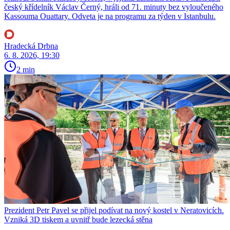
český křídelník Václav Černý, hráli od 71. minuty bez vyloučeného
Kassouma Ouattary. Odveta je na programu za týden v Istanbulu.
Hradecká Drbna
6. 8. 2026, 19:30
2 min
Prezident Petr Pavel se přijel podívat na nový kostel v Neratovicích.
Vzniká 3D tiskem a uvnitř bude lezecká stěna