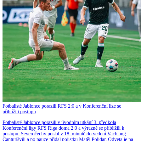
Fotbalisté Jablonce porazili RFS 2:0 a v Konferenční lize se
přiblížili postupu
Fotbalisté Jablonce porazili v úvodním utkání 3. předkola
Konferenční ligy RFS Riga doma 2:0 a výrazně se přiblížili k
postupu. Severočechy poslal v 18. minutě do vedení Vachtang
Čanturišvili a po pauze přidal pojistku Matěj Polidar. Odveta je na