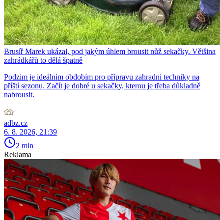
Brusíř Marek ukázal, pod jakým úhlem brousit nůž sekačky. Většina
zahrádkářů to dělá špatně
Podzim je ideálním obdobím pro přípravu zahradní techniky na
příští sezonu. Začít je dobré u sekačky, kterou je třeba důkladně
nabrousit.
adbz.cz
6. 8. 2026, 21:39
2 min
Reklama