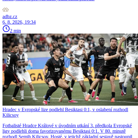
adbz.cz
6. 8. 2026, 19:34
2 min
Hradec v Evropské lize podlehl Besiktasi 0:1, v oslabení rozhodl
Kilicsoy
Fotbalisté Hradce Králové v úvodním utkání 3. předkola Evropské
ligy podlehli doma favorizovanému Besiktasi 0:1. V 80. minutě
rozhodl Semih Kilicsoy. Hosté, v jejichž základní sestavě nastoupil