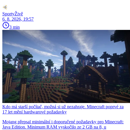
SportyŽivě
6. 8. 2026, 19:57
3 min
Kdo má starší počítač, možná si už nezahraje. Minecraft poprvé za
17 let mění hardwarové požadavky
Mojang přepsal minimální i doporučené požadavky pro Minecraft:
Java Edition. Minimum RAM vyskočilo ze 2 GB na 8, u