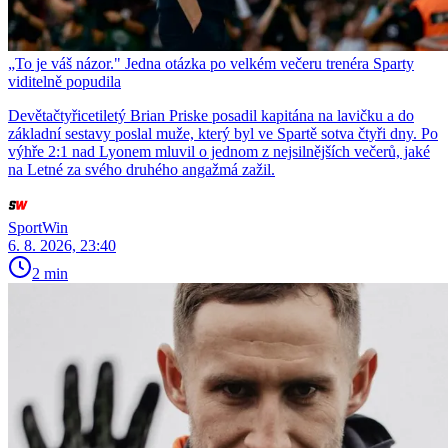
„To je váš názor." Jedna otázka po velkém večeru trenéra Sparty
viditelně popudila
Devětačtyřicetiletý Brian Priske posadil kapitána na lavičku a do
základní sestavy poslal muže, který byl ve Spartě sotva čtyři dny. Po
výhře 2:1 nad Lyonem mluvil o jednom z nejsilnějších večerů, jaké
na Letné za svého druhého angažmá zažil.
SportWin
6. 8. 2026, 23:40
2 min