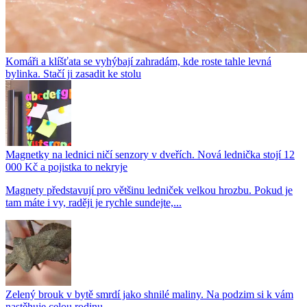
Komáři a klíšťata se vyhýbají zahradám, kde roste tahle levná
bylinka. Stačí ji zasadit ke stolu
Magnetky na lednici ničí senzory v dveřích. Nová lednička stojí 12
000 Kč a pojistka to nekryje
Magnety představují pro většinu ledniček velkou hrozbu. Pokud je
tam máte i vy, raději je rychle sundejte,...
Zelený brouk v bytě smrdí jako shnilé maliny. Na podzim si k vám
nastěhuje celou rodinu