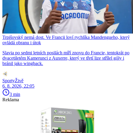
Trpišovský nemá dost. Ve Francii loví rychlíka Mandengueho, který
ovládá obranu i útok
Slavia po sedmi letních posilách míří znovu do Francie, tentokrát po
dvacetiletém Kamerunci z Auxerre, který ve třetí lize střílel góly i
bránil jako wingback.
SportyŽivě
6. 8. 2026, 22:05
3 min
Reklama