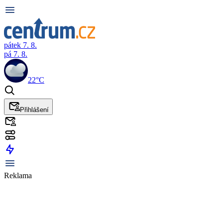
pátek 7. 8.
pá 7. 8.
22°C
Přihlášení
Reklama