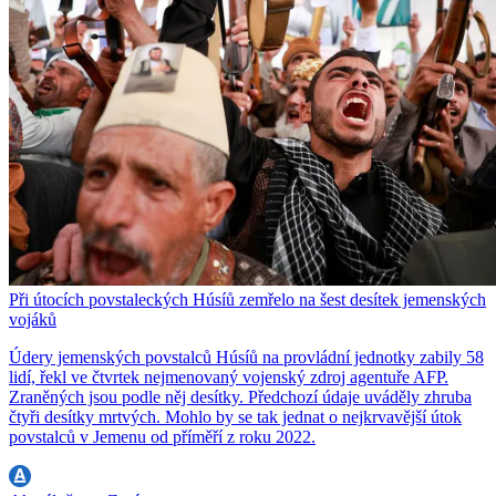
Při útocích povstaleckých Húsíů zemřelo na šest desítek jemenských
vojáků
Údery jemenských povstalců Húsíů na provládní jednotky zabily 58
lidí, řekl ve čtvrtek nejmenovaný vojenský zdroj agentuře AFP.
Zraněných jsou podle něj desítky. Předchozí údaje uváděly zhruba
čtyři desítky mrtvých. Mohlo by se tak jednat o nejkrvavější útok
povstalců v Jemenu od příměří z roku 2022.