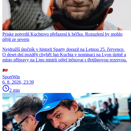
Priske potvrdil Kuchtovo přeřazení k béčku. Rozuzlení by mohlo
přijít ze severu
Nejdražší útočník v historii Sparty dorazil na Letnou 25. července.
O deset dní později chyběl Jan Kuchta v nominaci na Lyon úplně a
místo přípravy na Ligu mistrů odjel trénovat s třetiligovou rezervou.
SportWin
6. 8. 2026, 23:39
2 min