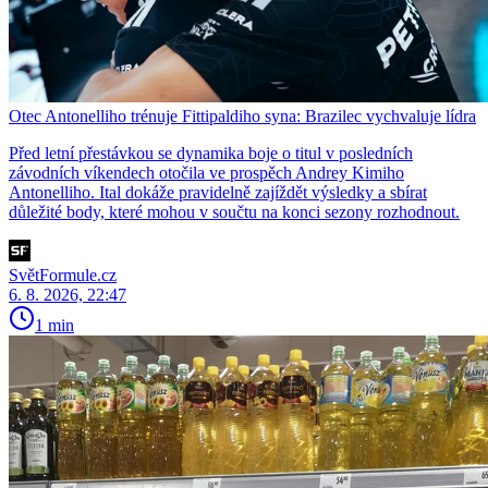
Otec Antonelliho trénuje Fittipaldiho syna: Brazilec vychvaluje lídra
Před letní přestávkou se dynamika boje o titul v posledních
závodních víkendech otočila ve prospěch Andrey Kimiho
Antonelliho. Ital dokáže pravidelně zajíždět výsledky a sbírat
důležité body, které mohou v součtu na konci sezony rozhodnout.
SvětFormule.cz
6. 8. 2026, 22:47
1 min