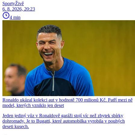
SportyŽivě
6. 8. 2026, 20:23
4 min
Ronaldo ukázal kolekci aut v hodnotě 700 milionů Kč. Patří mezi ně
model, kterých vzniklo jen deset
Jeden jediný vůz v Ronaldově garáži stojí víc než zbytek sbírky
dohromady. Je to Bugatti, které automobilka vyrobila v pouhých
deseti kusech.