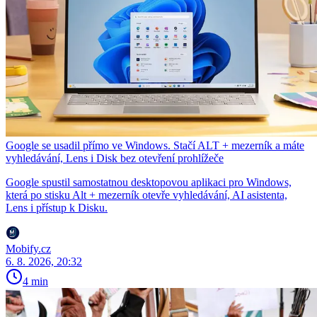
Google se usadil přímo ve Windows. Stačí ALT + mezerník a máte
vyhledávání, Lens i Disk bez otevření prohlížeče
Google spustil samostatnou desktopovou aplikaci pro Windows,
která po stisku Alt + mezerník otevře vyhledávání, AI asistenta,
Lens i přístup k Disku.
Mobify.cz
6. 8. 2026, 20:32
4 min