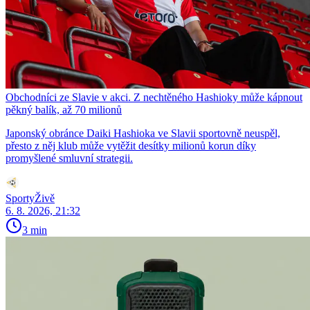
Obchodníci ze Slavie v akci. Z nechtěného Hashioky může kápnout
pěkný balík, až 70 milionů
Japonský obránce Daiki Hashioka ve Slavii sportovně neuspěl,
přesto z něj klub může vytěžit desítky milionů korun díky
promyšlené smluvní strategii.
SportyŽivě
6. 8. 2026, 21:32
3 min