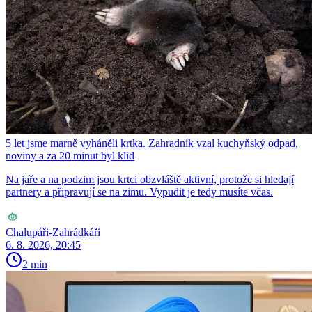
5 let jsme marně vyháněli krtka. Zahradník vzal kuchyňský odpad,
noviny a za 20 minut byl klid
Na jaře a na podzim jsou krtci obzvláště aktivní, protože si hledají
partnery a připravují se na zimu. Vypudit je tedy musíte včas.
Chalupáři-Zahrádkáři
6. 8. 2026, 20:45
2 min