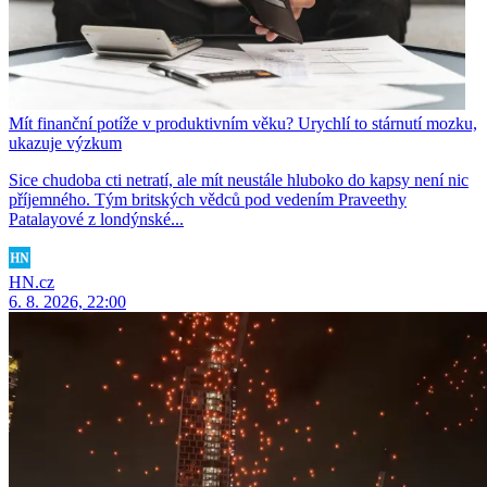
Mít finanční potíže v produktivním věku? Urychlí to stárnutí mozku,
ukazuje výzkum
Sice chudoba cti netratí, ale mít neustále hluboko do kapsy není nic
příjemného. Tým britských vědců pod vedením Praveethy
Patalayové z londýnské...
HN.cz
6. 8. 2026, 22:00