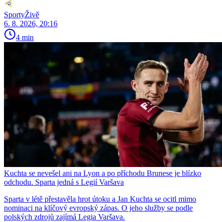
SportyŽivě
6. 8. 2026, 20:16
4 min
Kuchta se nevešel ani na Lyon a po příchodu Brunese je blízko
odchodu. Sparta jedná s Legií Varšava
Sparta v létě přestavěla hrot útoku a Jan Kuchta se ocitl mimo
nominaci na klíčový evropský zápas. O jeho služby se podle
polských zdrojů zajímá Legia Varšava.