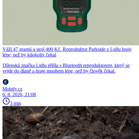
Váží 47 gramů a stojí 400 Kč. Reproduktor Parkside z Lidlu hraje
lépe, než by kdokoliv čekal
Dílenská značka Lidlu přišla s Bluetooth reproduktorem, který se
vejde do dlaně a hraje mnohem lépe, než by člověk čekal.
Mobify.cz
6. 8. 2026, 21:08
3 min