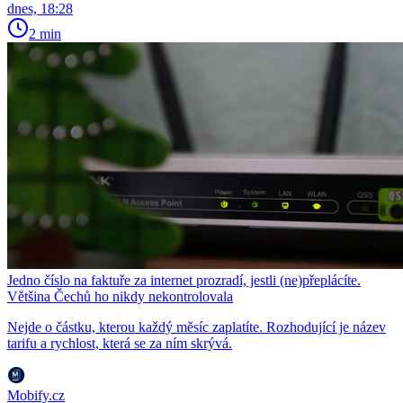
dnes, 18:28
2 min
Jedno číslo na faktuře za internet prozradí, jestli (ne)přeplácíte.
Většina Čechů ho nikdy nekontrolovala
Nejde o částku, kterou každý měsíc zaplatíte. Rozhodující je název
tarifu a rychlost, která se za ním skrývá.
Mobify.cz