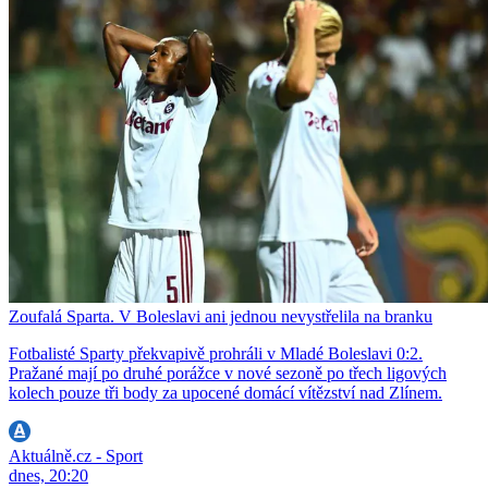
Zoufalá Sparta. V Boleslavi ani jednou nevystřelila na branku
Fotbalisté Sparty překvapivě prohráli v Mladé Boleslavi 0:2.
Pražané mají po druhé porážce v nové sezoně po třech ligových
kolech pouze tři body za upocené domácí vítězství nad Zlínem.
Aktuálně.cz - Sport
dnes, 20:20