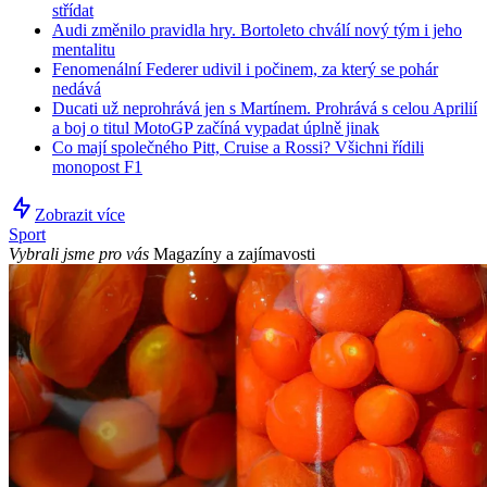
střídat
Audi změnilo pravidla hry. Bortoleto chválí nový tým i jeho
mentalitu
Fenomenální Federer udivil i počinem, za který se pohár
nedává
Ducati už neprohrává jen s Martínem. Prohrává s celou Aprilií
a boj o titul MotoGP začíná vypadat úplně jinak
Co mají společného Pitt, Cruise a Rossi? Všichni řídili
monopost F1
Zobrazit více
Sport
Vybrali jsme pro vás
Magazíny a zajímavosti