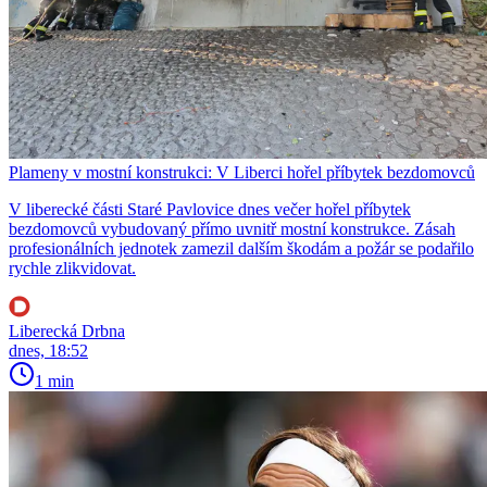
Plameny v mostní konstrukci: V Liberci hořel příbytek bezdomovců
V liberecké části Staré Pavlovice dnes večer hořel příbytek
bezdomovců vybudovaný přímo uvnitř mostní konstrukce. Zásah
profesionálních jednotek zamezil dalším škodám a požár se podařilo
rychle zlikvidovat.
Liberecká Drbna
dnes, 18:52
1 min