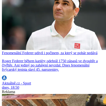
Fenomenální Federer udivil i počinem, za který se pohár nedává
Roger Federer během kariéry odehrál 1750 zápasů ve dvouhře a
čtyřhře. Ani jediný po zahájení nevzdal. Dnes fenomenální
švýcarský tenista slaví 45. narozeniny.
Aktuálně.cz - Sport
dnes, 18:50
Reklama