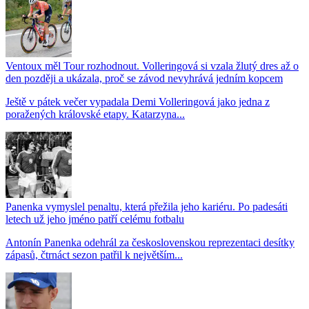
Ventoux měl Tour rozhodnout. Volleringová si vzala žlutý dres až o
den později a ukázala, proč se závod nevyhrává jedním kopcem
Ještě v pátek večer vypadala Demi Volleringová jako jedna z
poražených královské etapy. Katarzyna...
Panenka vymyslel penaltu, která přežila jeho kariéru. Po padesáti
letech už jeho jméno patří celému fotbalu
Antonín Panenka odehrál za československou reprezentaci desítky
zápasů, čtrnáct sezon patřil k největším...