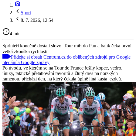
Sport
8. 7. 2026, 12:54
4 min
Sprinteři konečně dostali slovo. Tour míří do Pau a balík čeká první
velká zkouška rychlosti
Přidejte si obsah Centrum.cz do oblíbených zdrojů pro Google
hledání a Google zprávy
Po úvodu, ve kterém se na Tour de France řešily kopce, vedro,
úniky, taktické přetahování favoritů a žlutý dres na norských
ramenou, přichází den, na který čekala úplně jiná kasta jezdců.