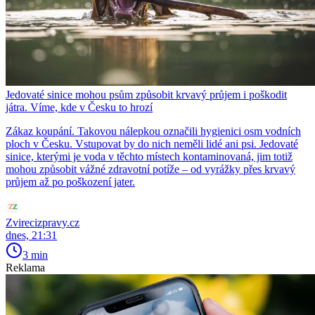
Jedovaté sinice mohou psům způsobit krvavý průjem i poškodit
játra. Víme, kde v Česku to hrozí
Zákaz koupání. Takovou nálepkou označili hygienici osm vodních
ploch v Česku. Vstupovat by do nich neměli lidé ani psi. Jedovaté
sinice, kterými je voda v těchto místech kontaminovaná, jim totiž
mohou způsobit vážné zdravotní potíže – od vyrážky přes krvavý
průjem až po poškození jater.
Zvirecizpravy.cz
dnes, 21:31
3 min
Reklama