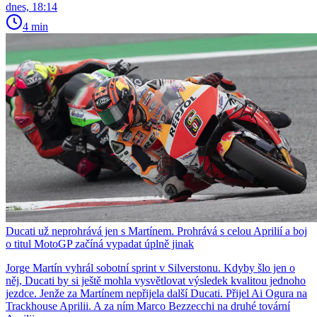
dnes, 18:14
4 min
Ducati už neprohrává jen s Martínem. Prohrává s celou Aprilií a boj
o titul MotoGP začíná vypadat úplně jinak
Jorge Martín vyhrál sobotní sprint v Silverstonu. Kdyby šlo jen o
něj, Ducati by si ještě mohla vysvětlovat výsledek kvalitou jednoho
jezdce. Jenže za Martínem nepřijela další Ducati. Přijel Ai Ogura na
Trackhouse Aprilii. A za ním Marco Bezzecchi na druhé tovární