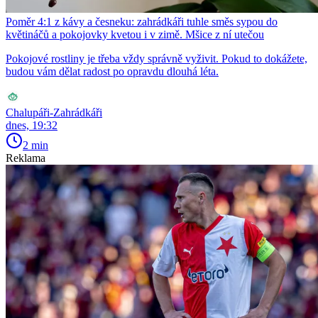
Poměr 4:1 z kávy a česneku: zahrádkáři tuhle směs sypou do
květináčů a pokojovky kvetou i v zimě. Mšice z ní utečou
Pokojové rostliny je třeba vždy správně vyživit. Pokud to dokážete,
budou vám dělat radost po opravdu dlouhá léta.
Chalupáři-Zahrádkáři
dnes, 19:32
2 min
Reklama