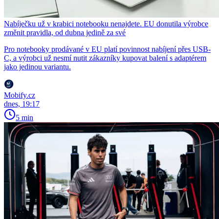
Nabíječku už v krabici notebooku nenajdete. EU donutila výrobce
změnit pravidla, od dubna jedině za své
Pro notebooky prodávané v EU platí povinnost nabíjení přes USB-
C, a výrobci už nesmí nutit zákazníky kupovat balení s adaptérem
jako jedinou variantu.
Mobify.cz
dnes, 19:17
5 min