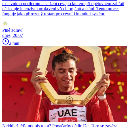
masivnímu perifernímu stažení cév, po kterém při opětovném zahřátí
následuje intenzivní prokrvení všech orgánů a tkání. Tento proces
funguje jako přirozený restart pro cévní i imunitní systém.
Plné zdraví
dnes, 20:07
2 min
Nejdůležitější podpis roku? Pogačarův dědic Del Toro se zavázal