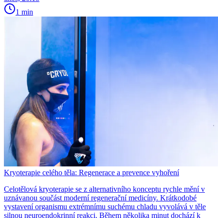
1 min
Kryoterapie celého těla: Regenerace a prevence vyhoření
Celotělová kryoterapie se z alternativního konceptu rychle mění v
uznávanou součást moderní regenerační medicíny. Krátkodobé
vystavení organismu extrémnímu suchému chladu vyvolává v těle
silnou neuroendokrinní reakci. Během několika minut dochází k