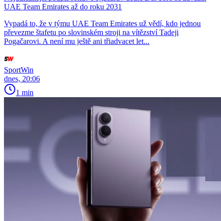
UAE Team Emirates až do roku 2031
Vypadá to, že v týmu UAE Team Emirates už vědí, kdo jednou
převezme štafetu po slovinském stroji na vítězství Tadeji
Pogačarovi. A není mu ještě ani třiadvacet let...
SportWin
dnes, 20:06
1 min