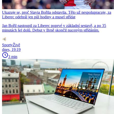
Ukazuje se, proč Slavia Bořila odstavila. Tělo už nespolupracuje, za
Liberec odehrál jen půl hodiny a musel střídat
Jan Bořil nastoupil za Liberec poprvé v základní sestavě, a po 35
minutách šel dolů. Debut v Brně skončil nuceným střídáním.
SportyŽivě
dnes, 19:19
3 min