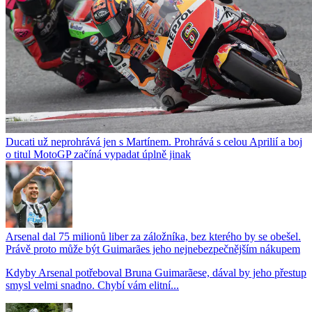
Ducati už neprohrává jen s Martínem. Prohrává s celou Aprilií a boj
o titul MotoGP začíná vypadat úplně jinak
Arsenal dal 75 milionů liber za záložníka, bez kterého by se obešel.
Právě proto může být Guimarães jeho nejnebezpečnějším nákupem
Kdyby Arsenal potřeboval Bruna Guimarãese, dával by jeho přestup
smysl velmi snadno. Chybí vám elitní...