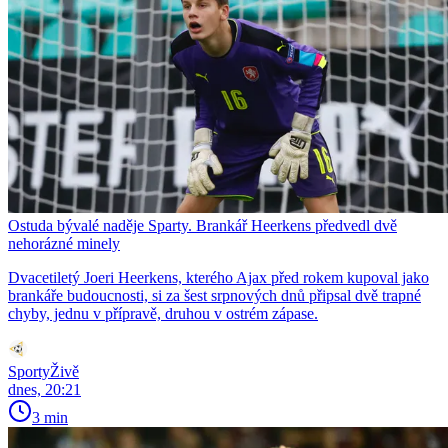
Ostuda bývalé naděje Sparty. Brankář Heerkens předvedl dvě
nehorázné minely
Dvacetiletý Joeri Heerkens, kterého Ajax před rokem kupoval jako
brankáře budoucnosti, si za šest srpnových dnů připsal dvě trapné
chyby, jednu v přípravě, druhou v ostrém zápase.
SportyŽivě
dnes, 20:21
3 min