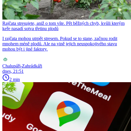
Rajčata stresujete, aniž o tom víte. Pět běžných chyb, kvůli kterým
keře nasadí sotva třetinu plodů
I rajčata mohou utrpět stresem. Pokud se to stane, začnou rodit
mnohem méně plodů. Ale na vině jejich neuspokojivého stavu
mohou být i jiné faktory.
Chalupáři-Zahrádkáři
dnes, 21:51
2 min