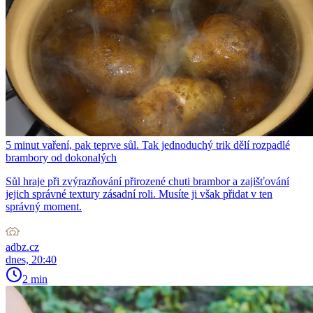
5 minut vaření, pak teprve sůl. Tak jednoduchý trik dělí rozpadlé
brambory od dokonalých
Sůl hraje při zvýrazňování přirozené chuti brambor a zajišťování
jejich správné textury zásadní roli. Musíte ji však přidat v ten
správný moment.
adbz.cz
dnes, 20:40
2 min