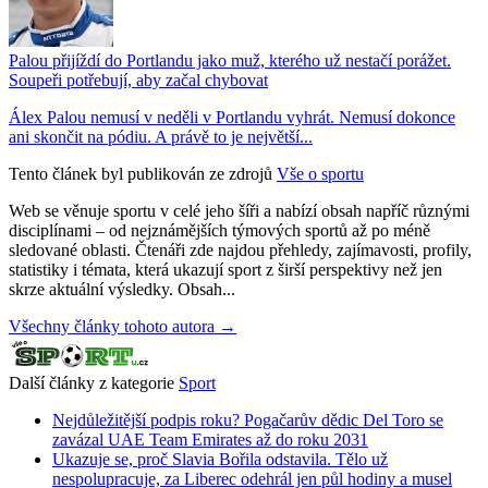
Palou přijíždí do Portlandu jako muž, kterého už nestačí porážet.
Soupeři potřebují, aby začal chybovat
Álex Palou nemusí v neděli v Portlandu vyhrát. Nemusí dokonce
ani skončit na pódiu. A právě to je největší...
Tento článek byl publikován ze zdrojů
Vše o sportu
Web se věnuje sportu v celé jeho šíři a nabízí obsah napříč různými
disciplínami – od nejznámějších týmových sportů až po méně
sledované oblasti. Čtenáři zde najdou přehledy, zajímavosti, profily,
statistiky i témata, která ukazují sport z širší perspektivy než jen
skrze aktuální výsledky. Obsah...
Všechny články tohoto autora →
Další články z kategorie
Sport
Nejdůležitější podpis roku? Pogačarův dědic Del Toro se
zavázal UAE Team Emirates až do roku 2031
Ukazuje se, proč Slavia Bořila odstavila. Tělo už
nespolupracuje, za Liberec odehrál jen půl hodiny a musel