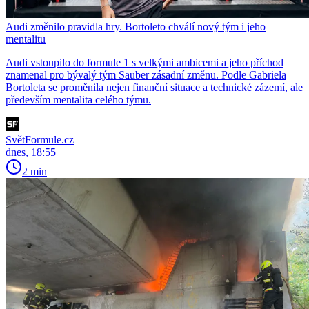
Audi změnilo pravidla hry. Bortoleto chválí nový tým i jeho
mentalitu
Audi vstoupilo do formule 1 s velkými ambicemi a jeho příchod
znamenal pro bývalý tým Sauber zásadní změnu. Podle Gabriela
Bortoleta se proměnila nejen finanční situace a technické zázemí, ale
především mentalita celého týmu.
SvětFormule.cz
dnes, 18:55
2 min