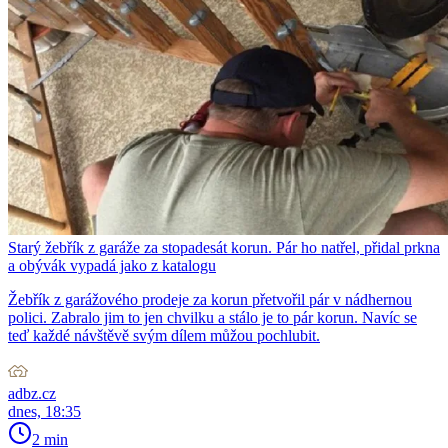
Starý žebřík z garáže za stopadesát korun. Pár ho natřel, přidal prkna
a obývák vypadá jako z katalogu
Žebřík z garážového prodeje za korun přetvořil pár v nádhernou
polici. Zabralo jim to jen chvilku a stálo je to pár korun. Navíc se
teď každé návštěvě svým dílem můžou pochlubit.
adbz.cz
dnes, 18:35
2 min