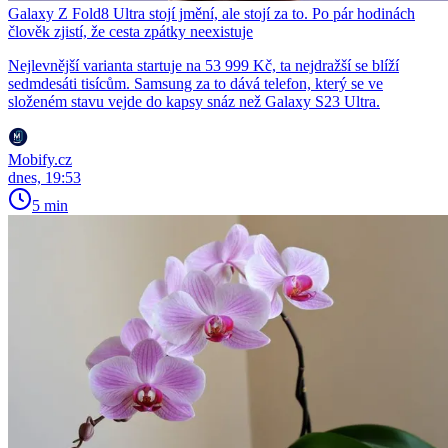
Galaxy Z Fold8 Ultra stojí jmění, ale stojí za to. Po pár hodinách
člověk zjistí, že cesta zpátky neexistuje
Nejlevnější varianta startuje na 53 999 Kč, ta nejdražší se blíží
sedmdesáti tisícům. Samsung za to dává telefon, který se ve
složeném stavu vejde do kapsy snáz než Galaxy S23 Ultra.
Mobify.cz
dnes, 19:53
5 min