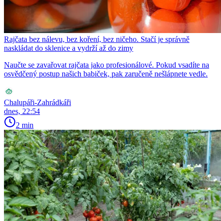
Rajčata bez nálevu, bez koření, bez ničeho. Stačí je správně
naskládat do sklenice a vydrží až do zimy
Naučte se zavařovat rajčata jako profesionálové. Pokud vsadíte na
osvědčený postup našich babiček, pak zaručeně nešlápnete vedle.
Chalupáři-Zahrádkáři
dnes, 22:54
2 min