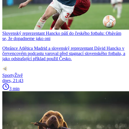
Slovenský reprezentant Hancko pálí do českého fotbalu: Obávám
se, že dopadneme jako oni
Obránce Atlética Madrid a slovenský reprezentant Dávid Hancko v
červencovém podcastu varoval před stagnací slovenského fotbalu, a
jako odstrašující příklad použil Česko.
SportyŽivě
dnes, 21:43
3 min