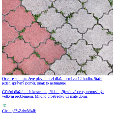
Ocet se solí rozežere plevel mezi dlaždicemi za 12 hodin. Stačí
jeden správný poměr, jinak to nefunguje
Čištění dlažebních kostek například příjezdové cesty nemusí být
velkým problémem. Mnoho prostředků už máte doma.
Chalupáři-Zahrádkáři