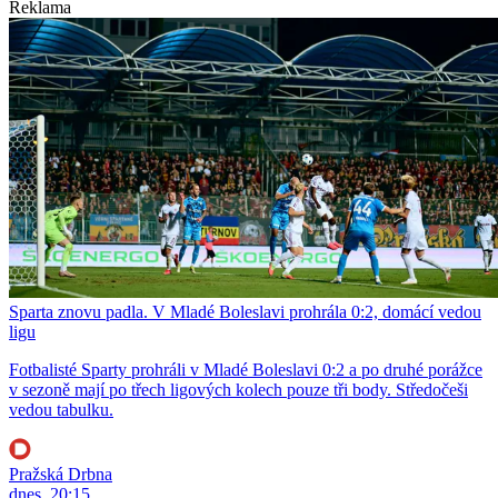
Reklama
Sparta znovu padla. V Mladé Boleslavi prohrála 0:2, domácí vedou
ligu
Fotbalisté Sparty prohráli v Mladé Boleslavi 0:2 a po druhé porážce
v sezoně mají po třech ligových kolech pouze tři body. Středočeši
vedou tabulku.
Pražská Drbna
dnes, 20:15