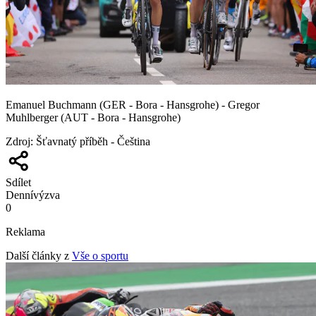
Emanuel Buchmann (GER - Bora - Hansgrohe) - Gregor
Muhlberger (AUT - Bora - Hansgrohe)
Zdroj
:
Šťavnatý příběh - Čeština
Sdílet
Denní
výzva
0
Reklama
Další články z
Vše o sportu