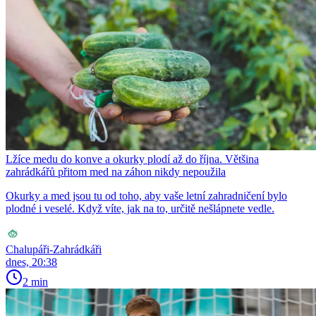
Lžíce medu do konve a okurky plodí až do října. Většina
zahrádkářů přitom med na záhon nikdy nepoužila
Okurky a med jsou tu od toho, aby vaše letní zahradničení bylo
plodné i veselé. Když víte, jak na to, určitě nešlápnete vedle.
Chalupáři-Zahrádkáři
dnes, 20:38
2 min