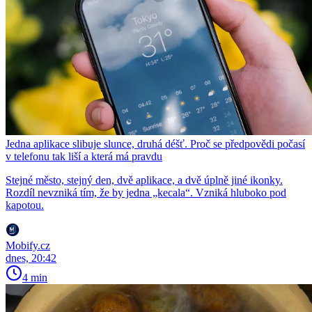
Jedna aplikace slibuje slunce, druhá déšť. Proč se předpovědi počasí
v telefonu tak liší a která má pravdu
Stejné město, stejný den, dvě aplikace, a dvě úplně jiné ikonky.
Rozdíl nevzniká tím, že by jedna „kecala“. Vzniká hluboko pod
kapotou.
Mobify.cz
dnes, 20:42
4 min