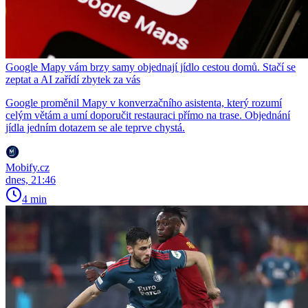
Google Mapy vám brzy samy objednají jídlo cestou domů. Stačí se
zeptat a AI zařídí zbytek za vás
Google proměnil Mapy v konverzačního asistenta, který rozumí
celým větám a umí doporučit restauraci přímo na trase. Objednání
jídla jedním dotazem se ale teprve chystá.
Mobify.cz
dnes, 21:46
4 min