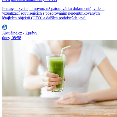
Pentagon zveřejnil novou, už pátou, várku dokumentů, videí a
vizualizací souvisejících s pozorováním neidentifikovaných
létajících objektů (UFO) a dalších podobných jevů.
Aktuálně.cz - Zprávy
dnes, 08:58