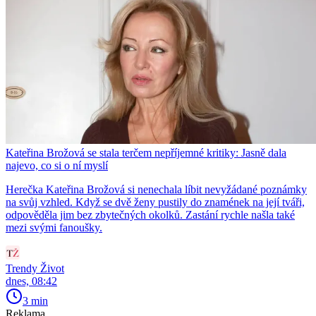
Kateřina Brožová se stala terčem nepříjemné kritiky: Jasně dala
najevo, co si o ní myslí
Herečka Kateřina Brožová si nenechala líbit nevyžádané poznámky
na svůj vzhled. Když se dvě ženy pustily do znamének na její tváři,
odpověděla jim bez zbytečných okolků. Zastání rychle našla také
mezi svými fanoušky.
Trendy Život
dnes, 08:42
3 min
Reklama