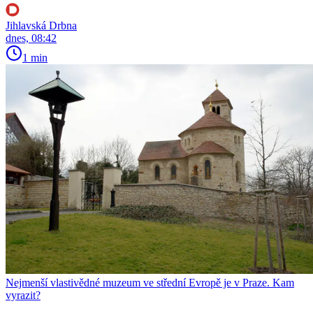
Jihlavská Drbna
dnes, 08:42
1 min
Nejmenší vlastivědné muzeum ve střední Evropě je v Praze. Kam
vyrazit?