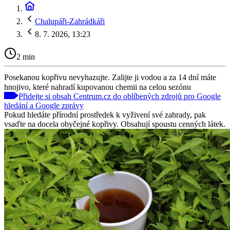
Chalupáři-Zahrádkáři
8. 7. 2026, 13:23
2 min
Posekanou kopřivu nevyhazujte. Zalijte ji vodou a za 14 dní máte
hnojivo, které nahradí kupovanou chemii na celou sezónu
Přidejte si obsah Centrum.cz do oblíbených zdrojů pro Google
hledání a Google zprávy
Pokud hledáte přírodní prostředek k vyživení své zahrady, pak
vsaďte na docela obyčejné kopřivy. Obsahují spoustu cenných látek.