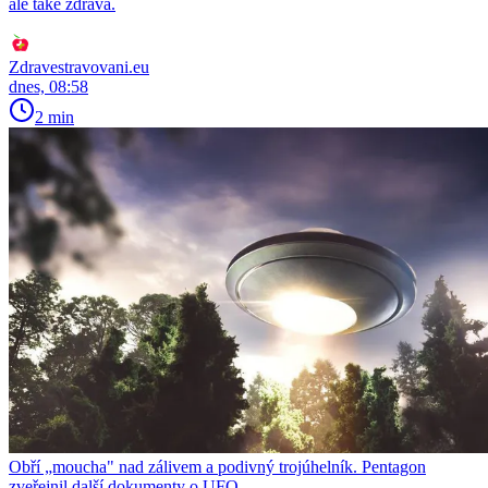
ale také zdravá.
Zdravestravovani.eu
dnes, 08:58
2 min
Obří „moucha" nad zálivem a podivný trojúhelník. Pentagon
zveřejnil další dokumenty o UFO