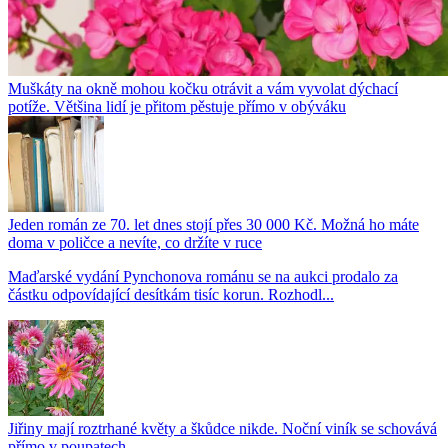
Muškáty na okně mohou kočku otrávit a vám vyvolat dýchací
potíže. Většina lidí je přitom pěstuje přímo v obýváku
Jeden román ze 70. let dnes stojí přes 30 000 Kč. Možná ho máte
doma v poličce a nevíte, co držíte v ruce
Maďarské vydání Pynchonova románu se na aukci prodalo za
částku odpovídající desítkám tisíc korun. Rozhodl...
Jiřiny mají roztrhané květy a škůdce nikde. Noční viník se schovává
přímo v poupatech