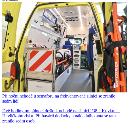
Při noční nehodě u semaforu na frekventované silnici se zranilo
sedm lidí
Dvě hodiny po půlnoci došlo k nehodě na silnici I/38 u Knyku na
Havlíčkobrodsku. Při havárii dodávky a nákladního auta se tam
zranilo sedm osob.