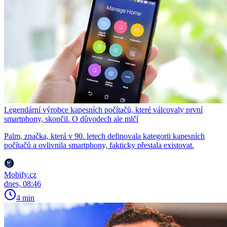
Legendární výrobce kapesních počítačů, které válcovaly první
smartphony, skončil. O důvodech ale mlčí
Palm, značka, která v 90. letech definovala kategorii kapesních
počítačů a ovlivnila smartphony, fakticky přestala existovat.
Mobify.cz
dnes, 08:46
4 min