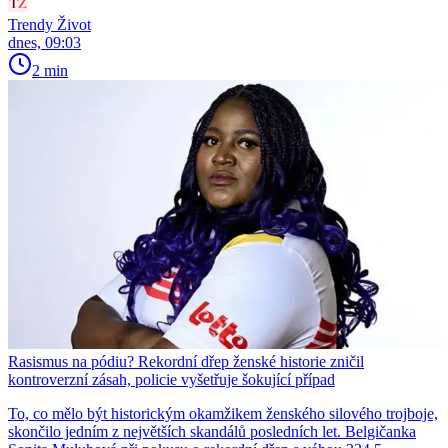
Trendy Život
dnes, 09:03
2 min
Rasismus na pódiu? Rekordní dřep ženské historie zničil
kontroverzní zásah, policie vyšetřuje šokující případ
To, co mělo být historickým okamžikem ženského silového trojboje,
skončilo jedním z největších skandálů posledních let. Belgičanka