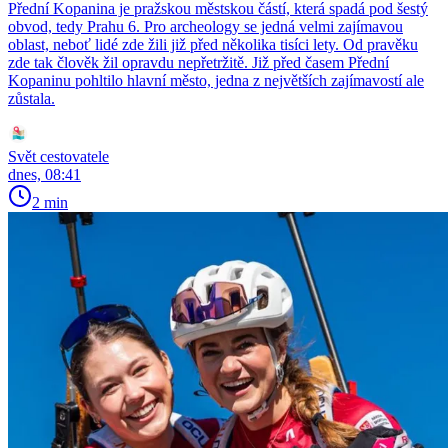
Přední Kopanina je pražskou městskou částí, která spadá pod šestý
obvod, tedy Prahu 6. Pro archeology se jedná velmi zajímavou
oblast, neboť lidé zde žili již před několika tisíci lety. Od pravěku
zde tak člověk žil opravdu nepřetržitě. Již před časem Přední
Kopaninu pohltilo hlavní město, jedna z největších zajímavostí ale
zůstala.
Svět cestovatele
dnes, 08:41
2 min