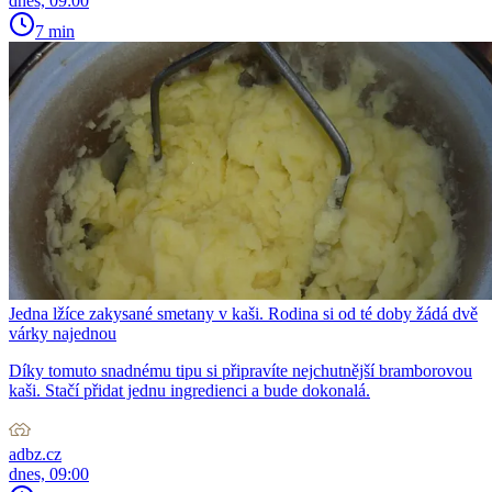
dnes, 09:00
7 min
Jedna lžíce zakysané smetany v kaši. Rodina si od té doby žádá dvě
várky najednou
Díky tomuto snadnému tipu si připravíte nejchutnější bramborovou
kaši. Stačí přidat jednu ingredienci a bude dokonalá.
adbz.cz
dnes, 09:00