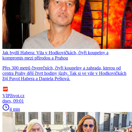
Jak bydlí Habera: Vila v Hodkovičkách, čtyři koupelny a
kompromis mezi přírodou a Prahou
Přes 300 metrů čtverečních, čtyři koupelny a zahrada, kterou od
centra Prahy dělí čtvrt hodiny jízdy. Tak si ve vile v Hodkovičkách
žijí Pavol Habera a Daniela Peštová.
VIPživot.cz
dnes, 09:01
4 min