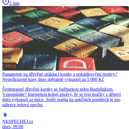
2 min
Pamatujete na dřevěné skládací kostky s pohádkovými motivy?
Nepoškozené kusy dnes sběratelé vykupují za 5 000 Kč
Šestistranné dřevěné kostky se Sněhurkou nebo Budulínkem.
Vzpomínáte? Internetem kolují zprávy, že se tyto hračky z dětství
dnes vykupují za tisíce. Jenže realita na aukčních portálech je pro
nálezce ledová sprcha.
NESPECHEJ.cz
dnes, 09:00