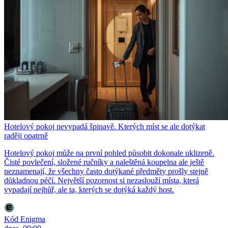
Hotelový pokoj nevypadá špinavě. Kterých míst se ale dotýkat
raději opatrně
Hotelový pokoj může na první pohled působit dokonale uklizeně.
Čisté povlečení, složené ručníky a naleštěná koupelna ale ještě
neznamenají, že všechny často dotýkané předměty prošly stejně
důkladnou péčí. Největší pozornost si nezaslouží místa, která
vypadají nejhůř, ale ta, kterých se dotýká každý host.
Kód Enigma