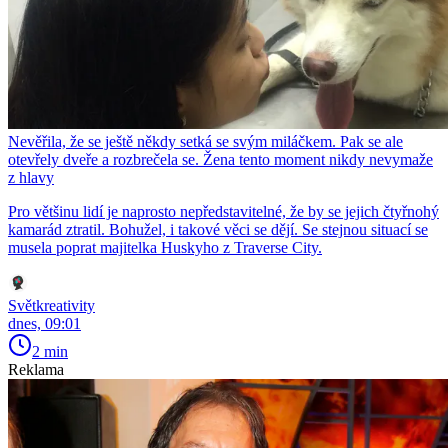
Nevěřila, že se ještě někdy setká se svým miláčkem. Pak se ale
otevřely dveře a rozbrečela se. Žena tento moment nikdy nevymaže
z hlavy
Pro většinu lidí je naprosto nepředstavitelné, že by se jejich čtyřnohý
kamarád ztratil. Bohužel, i takové věci se dějí. Se stejnou situací se
musela poprat majitelka Huskyho z Traverse City.
Světkreativity
dnes, 09:01
2 min
Reklama