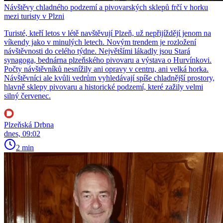
Návštěvy chladného podzemí a pivovarských sklepů frčí v horku
mezi turisty v Plzni
Turisté, kteří letos v létě navštěvují Plzeň, už nepřijíždějí jenom na
víkendy jako v minulých letech. Novým trendem je rozložení
návštěvnosti do celého týdne. Největšími lákadly jsou Stará
synagoga, bednárna plzeňského pivovaru a výstava o Hurvínkovi.
Počty návštěvníků nesnížily ani opravy v centru, ani velká horka.
Návštěvníci ale kvůli vedrům vyhledávají spíše chladnější prostory,
hlavně sklepy pivovaru a historické podzemí, které zažily velmi
silný červenec.
Plzeňská Drbna
dnes, 09:02
2 min