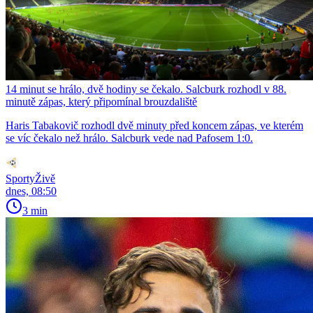
14 minut se hrálo, dvě hodiny se čekalo. Salcburk rozhodl v 88.
minutě zápas, který připomínal brouzdaliště
Haris Tabakovič rozhodl dvě minuty před koncem zápas, ve kterém
se víc čekalo než hrálo. Salcburk vede nad Pafosem 1:0.
SportyŽivě
dnes, 08:50
3 min