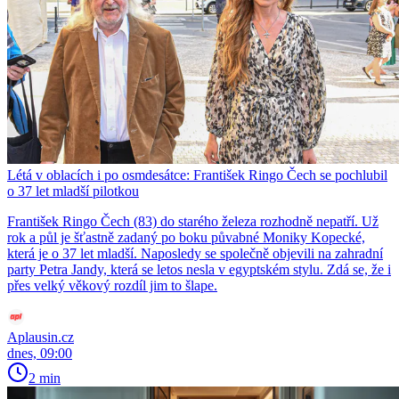
Létá v oblacích i po osmdesátce: František Ringo Čech se pochlubil
o 37 let mladší pilotkou
František Ringo Čech (83) do starého železa rozhodně nepatří. Už
rok a půl je šťastně zadaný po boku půvabné Moniky Kopecké,
která je o 37 let mladší. Naposledy se společně objevili na zahradní
party Petra Jandy, která se letos nesla v egyptském stylu. Zdá se, že i
přes velký věkový rozdíl jim to šlape.
Aplausin.cz
dnes, 09:00
2 min