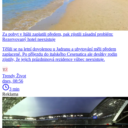
Za pobyt v Itálii zaplatili předem, pak zjistili zásadní problém:
Rezervovaný hotel neexistuje
Těšili se na letní dovolenou u Jadranu a ubytování měli předem
zaplacené. Po příjezdu do italského Cesenatica ale desítky rodin
zjistily, že jejich prázdninová rezidence vůbec neexistuje.
Trendy Život
dnes, 08:56
3 min
Reklama