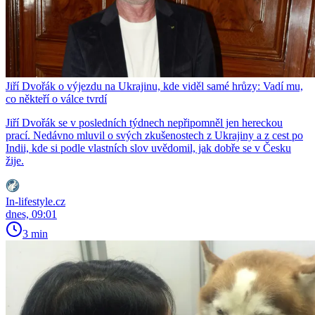
Jiří Dvořák o výjezdu na Ukrajinu, kde viděl samé hrůzy: Vadí mu,
co někteří o válce tvrdí
Jiří Dvořák se v posledních týdnech nepřipomněl jen hereckou
prací. Nedávno mluvil o svých zkušenostech z Ukrajiny a z cest po
Indii, kde si podle vlastních slov uvědomil, jak dobře se v Česku
žije.
In-lifestyle.cz
dnes, 09:01
3 min