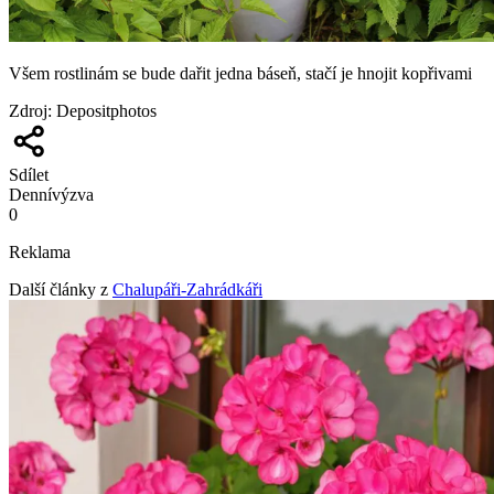
Všem rostlinám se bude dařit jedna báseň, stačí je hnojit kopřivami
Zdroj
:
Depositphotos
Sdílet
Denní
výzva
0
Reklama
Další články z
Chalupáři-Zahrádkáři