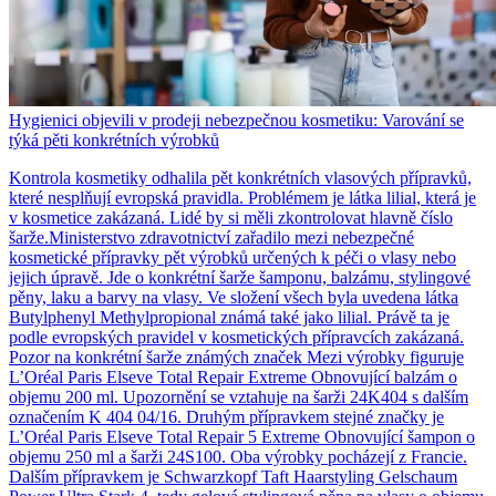
Hygienici objevili v prodeji nebezpečnou kosmetiku: Varování se
týká pěti konkrétních výrobků
Kontrola kosmetiky odhalila pět konkrétních vlasových přípravků,
které nesplňují evropská pravidla. Problémem je látka lilial, která je
v kosmetice zakázaná. Lidé by si měli zkontrolovat hlavně číslo
šarže.Ministerstvo zdravotnictví zařadilo mezi nebezpečné
kosmetické přípravky pět výrobků určených k péči o vlasy nebo
jejich úpravě. Jde o konkrétní šarže šamponu, balzámu, stylingové
pěny, laku a barvy na vlasy. Ve složení všech byla uvedena látka
Butylphenyl Methylpropional známá také jako lilial. Právě ta je
podle evropských pravidel v kosmetických přípravcích zakázaná.
Pozor na konkrétní šarže známých značek Mezi výrobky figuruje
L’Oréal Paris Elseve Total Repair Extreme Obnovující balzám o
objemu 200 ml. Upozornění se vztahuje na šarži 24K404 s dalším
označením K 404 04/16. Druhým přípravkem stejné značky je
L’Oréal Paris Elseve Total Repair 5 Extreme Obnovující šampon o
objemu 250 ml a šarži 24S100. Oba výrobky pocházejí z Francie.
Dalším přípravkem je Schwarzkopf Taft Haarstyling Gelschaum