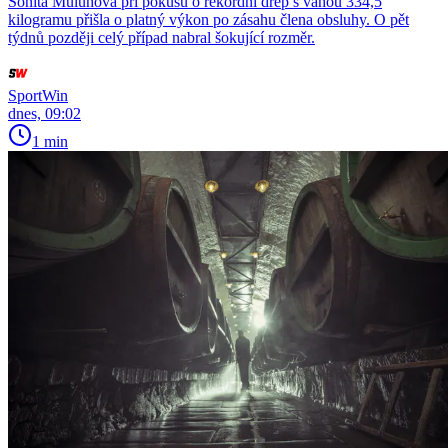
Sonita Muluhová při pokusu o rekordní dřep s váhou 334,5
kilogramu přišla o platný výkon po zásahu člena obsluhy. O pět
týdnů později celý případ nabral šokující rozměr.
SportWin
dnes, 09:02
1 min