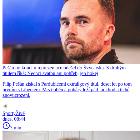
Pešán po konci u reprezentace odešel do Švýcarska. S druhým
titulem říká: Nechci svatbu ani pohřeb, jen hokej
Filip Pešán získal s Pardubicemi extraligový titul, deset let po tom
prvním s Libercem. Mezi oběma poháry leží pád, odchod a tiché
znovuzrození.
SportyŽivě
dnes, 08:44
3 min