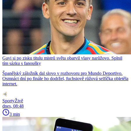
Gavi si po zisku titulu mistrů světa obarvil vlasy narůžovo. Splnil
tím sázku s fanoušky
Španělský záložník dal slovo v rozhovoru pro Mundo Deportivo.
Osmnáct dní po finále ho dodržel, fuchsiově růžová selfíčka obletěla
internet.
SportyŽivě
dnes, 08:48
3 min