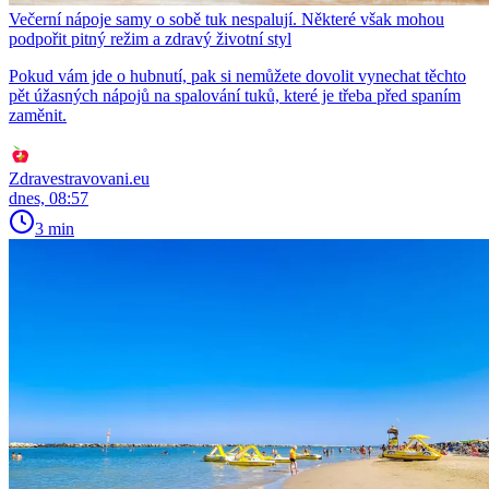
Večerní nápoje samy o sobě tuk nespalují. Některé však mohou
podpořit pitný režim a zdravý životní styl
Pokud vám jde o hubnutí, pak si nemůžete dovolit vynechat těchto
pět úžasných nápojů na spalování tuků, které je třeba před spaním
zaměnit.
Zdravestravovani.eu
dnes, 08:57
3 min