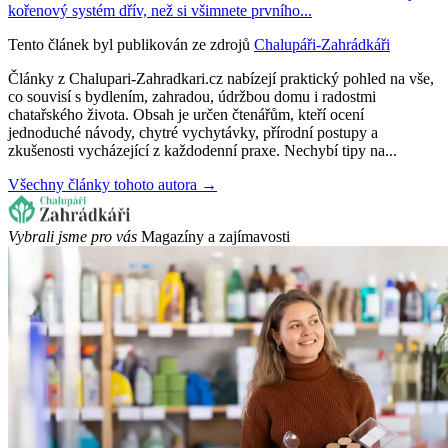
kořenový systém dřív, než si všimnete prvního...
Tento článek byl publikován ze zdrojů
Chalupáři-Zahrádkáři
Články z Chalupari-Zahradkari.cz nabízejí praktický pohled na vše,
co souvisí s bydlením, zahradou, údržbou domu i radostmi
chatařského života. Obsah je určen čtenářům, kteří ocení
jednoduché návody, chytré vychytávky, přírodní postupy a
zkušenosti vycházející z každodenní praxe. Nechybí tipy na...
Všechny články tohoto autora →
Vybrali jsme pro vás
Magazíny a zajímavosti