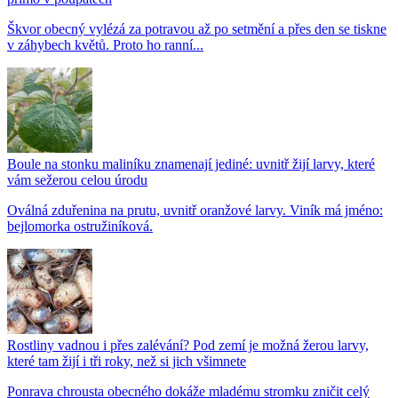
Škvor obecný vylézá za potravou až po setmění a přes den se tiskne
v záhybech květů. Proto ho ranní...
Boule na stonku maliníku znamenají jediné: uvnitř žijí larvy, které
vám sežerou celou úrodu
Oválná zduřenina na prutu, uvnitř oranžové larvy. Viník má jméno:
bejlomorka ostružiníková.
Rostliny vadnou i přes zalévání? Pod zemí je možná žerou larvy,
které tam žijí i tři roky, než si jich všimnete
Ponrava chrousta obecného dokáže mladému stromku zničit celý