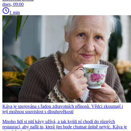
dnes, 09:00
1 min
Káva je spojována s řadou zdravotních přínosů. Vědci zkoumají i
její možnou souvislost s dlouhověkostí
Mnoho lidí si pití kávy užívá, a tak kvůli ní chodí do různých
restaurací, aby našli tu, která jim bude chutnat úplně nejvíc. Káva je