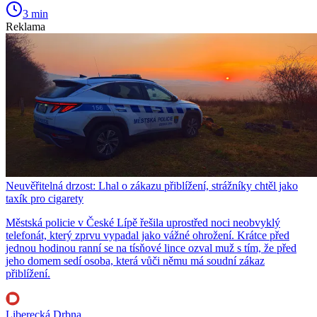
3 min
Reklama
Neuvěřitelná drzost: Lhal o zákazu přiblížení, strážníky chtěl jako
taxík pro cigarety
Městská policie v České Lípě řešila uprostřed noci neobvyklý
telefonát, který zprvu vypadal jako vážné ohrožení. Krátce před
jednou hodinou ranní se na tísňové lince ozval muž s tím, že před
jeho domem sedí osoba, která vůči němu má soudní zákaz
přiblížení.
Liberecká Drbna