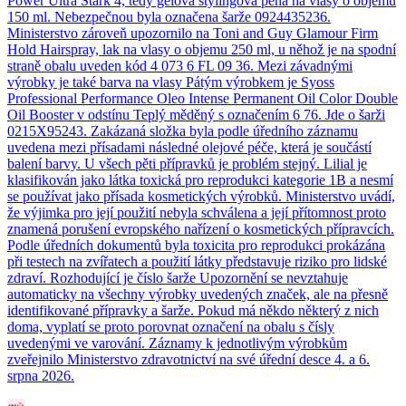
Power Ultra Stark 4, tedy gelová stylingová pěna na vlasy o objemu
150 ml. Nebezpečnou byla označena šarže 0924435236.
Ministerstvo zároveň upozornilo na Toni and Guy Glamour Firm
Hold Hairspray, lak na vlasy o objemu 250 ml, u něhož je na spodní
straně obalu uveden kód 4 073 6 FL 09 36. Mezi závadnými
výrobky je také barva na vlasy Pátým výrobkem je Syoss
Professional Performance Oleo Intense Permanent Oil Color Double
Oil Booster v odstínu Teplý měděný s označením 6 76. Jde o šarži
0215X95243. Zakázaná složka byla podle úředního záznamu
uvedena mezi přísadami následné olejové péče, která je součástí
balení barvy. U všech pěti přípravků je problém stejný. Lilial je
klasifikován jako látka toxická pro reprodukci kategorie 1B a nesmí
se používat jako přísada kosmetických výrobků. Ministerstvo uvádí,
že výjimka pro její použití nebyla schválena a její přítomnost proto
znamená porušení evropského nařízení o kosmetických přípravcích.
Podle úředních dokumentů byla toxicita pro reprodukci prokázána
při testech na zvířatech a použití látky představuje riziko pro lidské
zdraví. Rozhodující je číslo šarže Upozornění se nevztahuje
automaticky na všechny výrobky uvedených značek, ale na přesně
identifikované přípravky a šarže. Pokud má někdo některý z nich
doma, vyplatí se proto porovnat označení na obalu s čísly
uvedenými ve varování. Záznamy k jednotlivým výrobkům
zveřejnilo Ministerstvo zdravotnictví na své úřední desce 4. a 6.
srpna 2026.