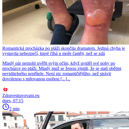
Romantická procházka po pláži skončila dramatem. Jediná chyba je
vystavila nebezpečí, které číhá u moře častěji, než se zdá
Mladý pár nemohl uvěřit svým očím, když uviděl své nohy po
procházce po pláži. Mladý muž se ženou zjistili, že se stali obětmi
neviditelného nepřítele. Není nic romantičtějšího, než strávit
dovolenou s milovanou osobou [...]...
Zdravestravovani.eu
dnes, 07:15
2 min