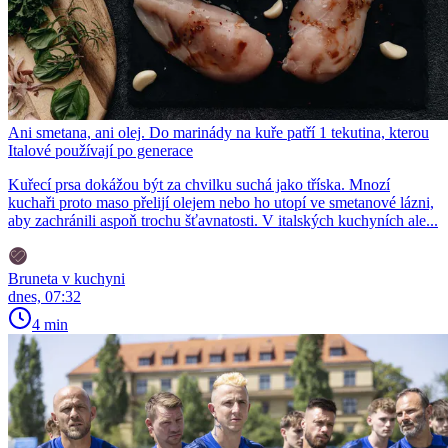
Ani smetana, ani olej. Do marinády na kuře patří 1 tekutina, kterou
Italové používají po generace
Kuřecí prsa dokážou být za chvilku suchá jako tříska. Mnozí
kuchaři proto maso přelijí olejem nebo ho utopí ve smetanové lázni,
aby zachránili aspoň trochu šťavnatosti. V italských kuchyních ale...
Bruneta v kuchyni
dnes, 07:32
4 min