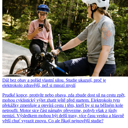
Dál bez obav a pořád vlastní silou. Studie ukazují, proč je
elektrokolo zdravější, než si mnozí myslí
Prudké kopce, protivítr nebo obava, zda zbude dost sil na cestu zpět,
mohou cyklistický výlet zhatit ještě před startem. Elektrokolo tyto
překážky zmenšuje a otevírá cestu i těm, kteří by si na běžném kole
netroufli. Motor sice část námahy převezme, pohyb však z jízdy
nemizí. Výsledkem mohou být delší trasy, více času venku a hlavně
větší chuť vyrazit znovu. Co ale říkají nejnovější studie?