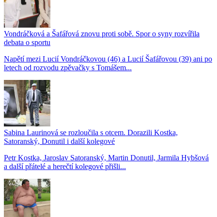
Vondráčková a Šafářová znovu proti sobě. Spor o syny rozvířila
debata o sportu
Napětí mezi Lucií Vondráčkovou (46) a Lucií Šafářovou (39) ani po
letech od rozvodu zpěvačky s Tomášem...
Sabina Laurinová se rozloučila s otcem. Dorazili Kostka,
Satoranský, Donutil i další kolegové
Petr Kostka, Jaroslav Satoranský, Martin Donutil, Jarmila Hybšová
a další přátelé a herečtí kolegové přišli...