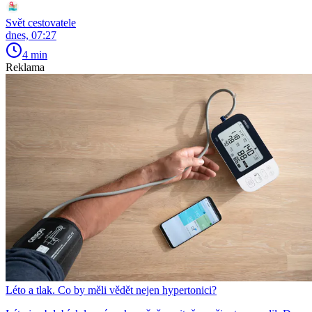
Svět cestovatele
dnes, 07:27
4 min
Reklama
Léto a tlak. Co by měli vědět nejen hypertonici?