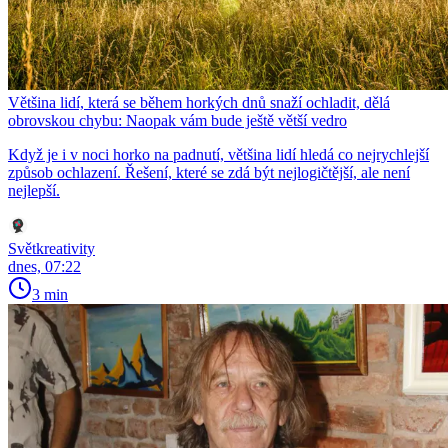
Většina lidí, která se během horkých dnů snaží ochladit, dělá
obrovskou chybu: Naopak vám bude ještě větší vedro
Když je i v noci horko na padnutí, většina lidí hledá co nejrychlejší
způsob ochlazení. Řešení, které se zdá být nejlogičtější, ale není
nejlepší.
Světkreativity
dnes, 07:22
3 min