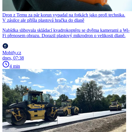
Dron z Temu za pár korun vypadal na fotkách jako profi technika.
V zásilce ale přišla plastová hračka do dlaně
Nabídka slibovala skládací kvadrokoptéru se dvěma kamerami a Wi-
Fi přenosem obrazu. Dorazil plastový mikrodron o velikosti dlaně.
Mobify.cz
dnes, 07:38
4 min