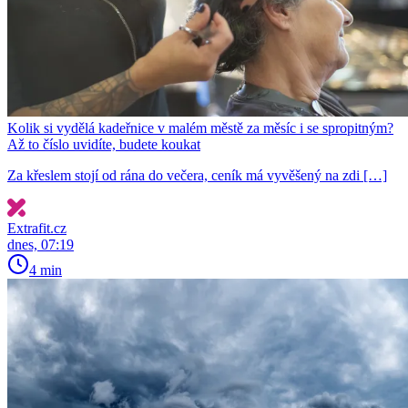
Kolik si vydělá kadeřnice v malém městě za měsíc i se spropitným?
Až to číslo uvidíte, budete koukat
Za křeslem stojí od rána do večera, ceník má vyvěšený na zdi […]
Extrafit.cz
dnes, 07:19
4 min