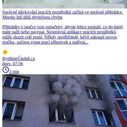
Správné dávkování pracích prostředků začíná ve správné přihrádce.
Mnoho lidí dělá zbytečnou chybu
Přihrádky v pračce jsou označeny, abyste lehce poznali, co do které
máte nalít nebo nasypat. Nesprávná aplikace pracích prostředků
může zkazit celé praní. Někdy spotřebitelé, když zakoupí novou
pračku, začnou sypat prací přípravek a nalévat...
BydlímeÚtulně.cz
dnes, 07:36
2 min