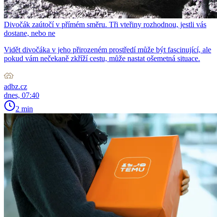
Divočák zaútočí v přímém směru. Tři vteřiny rozhodnou, jestli vás
dostane, nebo ne
Vidět divočáka v jeho přirozeném prostředí může být fascinující, ale
pokud vám nečekaně zkříží cestu, může nastat ošemetná situace.
adbz.cz
dnes, 07:40
2 min