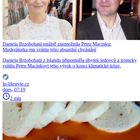
Daniela Brzobohatá totálně znemožnila Petra Macinku:
Moderátorka mu vrátila jeho absurdní chvástání
Daniela Brzobohatá z Islandu připomněla úbytek ledovců a ironicky
vrátila Petru Macinkovi jeho výrok o konci klimatické krize.
In-lifestyle.cz
dnes, 07:19
2 min