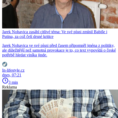
Jarek Nohavica zasáhl citlivé téma: Ve své písni zmínil Babiše i
Putina, za což čelí drsné kritice
Jarek Nohavica ve své písni před časem připomněl jména z politiky,
ale důležitější než samotná provokace je to, co text vypovídá o české
potřebě hledat viníka jinde.
In-lifestyle.cz
dnes, 07:21
3 min
Reklama