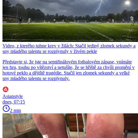
Video, z kterého tuhne krev v žilách: Stačil jediný zlomek sekundy a
sny mladého talentu se rozplynuly v živém pekle
Představte si, že jste na semifinálovém fotbalovém zápase, vnímáte
jen hru, touhu po vítězství a netušíte, že se hřiště za chvíli promění v
hotové peklo a dějiště tragédie. Stačil jen zlomek sekundy a velké
sny mladého talentu se rozplynuly.
Asianstyle
dnes, 07:15
2 min