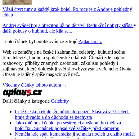
Vážil čtvrt tuny a každý krok bolel. Po roce je z Andreje pohledný
chlap
Andrej sváděl boj s obezitou už od dětství. Redukční pobyty střídaly
další pokusy o hubnutí, ale kila se...
Tento článek byl publikován ze zdrojů
Aplausin.cz
Web se zaměřuje na české i zahraniční celebrity, kulturní scénu,
film, televizi, hudbu a společenské události. Čtenáři zde najdou
rozhovory, příběhy známých osobností, zákulisní pohledy i
zajímavosti, které dokreslují svět showbyznysu a veřejného života.
Obsah je laděný spíše magazínově než...
Všechny články tohoto autora →
Další články z kategorie
Celebrity
Celé Česko čekalo, že půjde do penze. Stašová v 71 letech
hraje divadlo a do důchodu se nechystá
Jako dítě nosil čepici po sestřenici a všichni ho měli za
holčičku. Suchánek popsal své začátky před kamerou
Neměla kde spát, kamarádka jí sehnala nocleh u cizího muže.