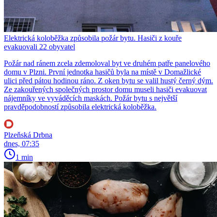
Elektrická koloběžka způsobila požár bytu. Hasiči z kouře
evakuovali 22 obyvatel
Požár nad ránem zcela zdemoloval byt ve druhém patře panelového
domu v Plzni. První jednotka hasičů byla na místě v Domažlické
ulici před pátou hodinou ráno. Z oken bytu se valil hustý černý dým.
Ze zakouřených společných prostor domu museli hasiči evakuovat
nájemníky ve vyváděcích maskách. Požár bytu s největší
pravděpodobností způsobila elektrická koloběžka.
Plzeňská Drbna
dnes, 07:35
1 min