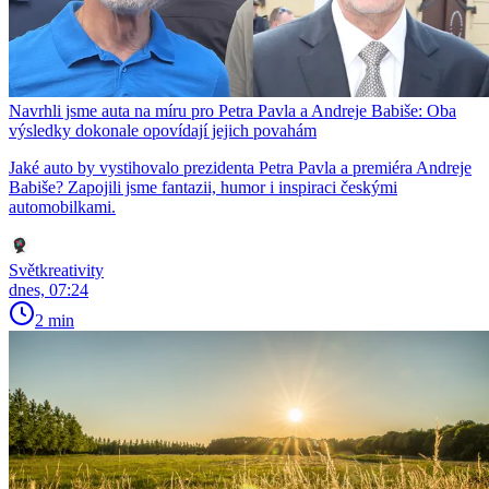
Navrhli jsme auta na míru pro Petra Pavla a Andreje Babiše: Oba
výsledky dokonale opovídají jejich povahám
Jaké auto by vystihovalo prezidenta Petra Pavla a premiéra Andreje
Babiše? Zapojili jsme fantazii, humor i inspiraci českými
automobilkami.
Světkreativity
dnes, 07:24
2 min