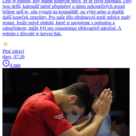
Léto je období, kdy máme konečně pocit, že se život zpomalil. Dny
jsou delší, kalendář méně přeplněný a místo nekonečných porad
řešíme spíš to, zda vyrazit na koupaliště, na výlet nebo si dopřát
další kopeček zmrzliny. Pro naše tělo představují teplé měsíce malý
restart. Jenže právě období, které si spojujeme s pohodou a
odpočinkem, může být pro organismus překvapivě náročné. A
jedním z důvodů je krevní tlak.
Plné zdraví
dnes, 07:26
4 min