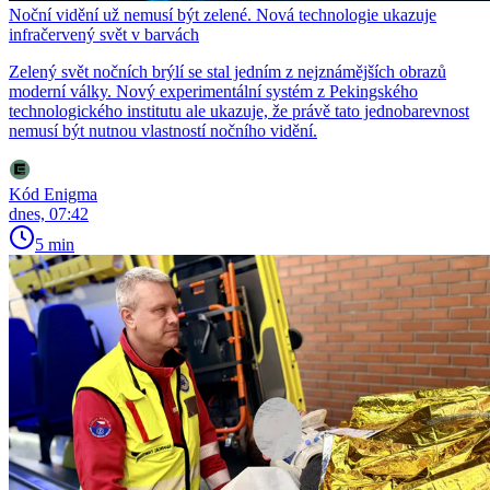
Noční vidění už nemusí být zelené. Nová technologie ukazuje
infračervený svět v barvách
Zelený svět nočních brýlí se stal jedním z nejznámějších obrazů
moderní války. Nový experimentální systém z Pekingského
technologického institutu ale ukazuje, že právě tato jednobarevnost
nemusí být nutnou vlastností nočního vidění.
Kód Enigma
dnes, 07:42
5 min