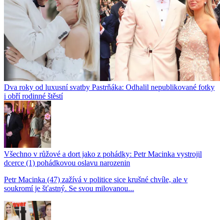
Dva roky od luxusní svatby Pastrňáka: Odhalil nepublikované fotky
i obří rodinné štěstí
Všechno v růžové a dort jako z pohádky: Petr Macinka vystrojil
dcerce (1) pohádkovou oslavu narozenin
Petr Macinka (47) zažívá v politice sice krušné chvíle, ale v
soukromí je šťastný. Se svou milovanou...