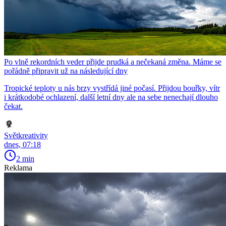
Po vlně rekordních veder přijde prudká a nečekaná změna. Máme se
pořádně připravit už na následující dny
Tropické teploty u nás brzy vystřídá jiné počasí. Přijdou bouřky, vítr
i krátkodobé ochlazení, další letní dny ale na sebe nenechají dlouho
čekat.
Světkreativity
dnes, 07:18
2 min
Reklama