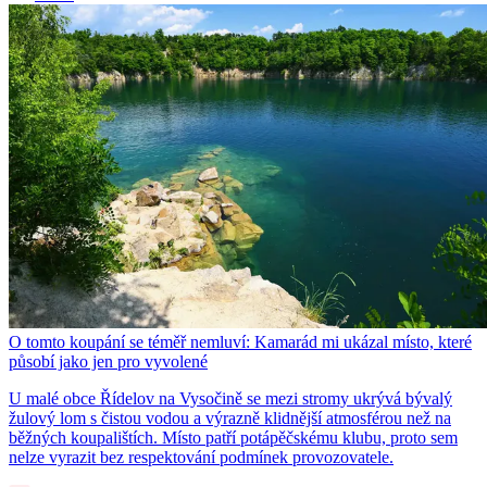
O tomto koupání se téměř nemluví: Kamarád mi ukázal místo, které
působí jako jen pro vyvolené
U malé obce Řídelov na Vysočině se mezi stromy ukrývá bývalý
žulový lom s čistou vodou a výrazně klidnější atmosférou než na
běžných koupalištích. Místo patří potápěčskému klubu, proto sem
nelze vyrazit bez respektování podmínek provozovatele.