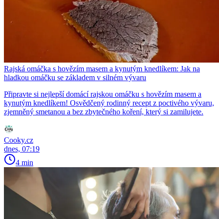
Rajská omáčka s hovězím masem a kynutým knedlíkem: Jak na
hladkou omáčku se základem v silném vývaru
Připravte si nejlepší domácí rajskou omáčku s hovězím masem a
kynutým knedlíkem! Osvědčený rodinný recept z poctivého vývaru,
zjemněný smetanou a bez zbytečného koření, který si zamilujete.
Cooky.cz
dnes, 07:19
4 min