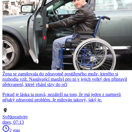
Žena se zamilovala do zdravotně postiženého muže, kterého si
rozhodla vzít. Nastávající manžel pro ni v jejich velký den připravil
překvapení, které vhání slzy do očí
Pokud je láska ta pravá, nezáleží na tom, že má jeden z partnerů
nějaký zdravotní problém. Je milován takový, jaký je.
Světkreativity
dnes, 07:13
2 min