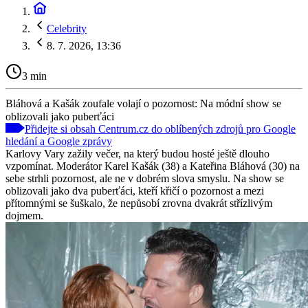
Celebrity
8. 7. 2026, 13:36
3 min
Bláhová a Kašák zoufale volají o pozornost: Na módní show se
oblizovali jako puberťáci
Přidejte si obsah Centrum.cz do oblíbených zdrojů pro Google
hledání a Google zprávy
Karlovy Vary zažily večer, na který budou hosté ještě dlouho
vzpomínat. Moderátor Karel Kašák (38) a Kateřina Bláhová (30) na
sebe strhli pozornost, ale ne v dobrém slova smyslu. Na show se
oblizovali jako dva puberťáci, kteří křičí o pozornost a mezi
přítomnými se šuškalo, že nepůsobí zrovna dvakrát střízlivým
dojmem.