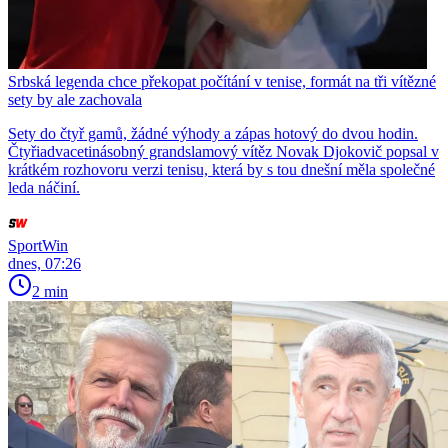
Srbská legenda chce překopat počítání v tenise, formát na tři vítězné
sety by ale zachovala
Sety do čtyř gamů, žádné výhody a zápas hotový do dvou hodin.
Čtyřiadvacetinásobný grandslamový vítěz Novak Djokovič popsal v
krátkém rozhovoru verzi tenisu, která by s tou dnešní měla společné
leda náčiní.
SportWin
dnes, 07:26
2 min