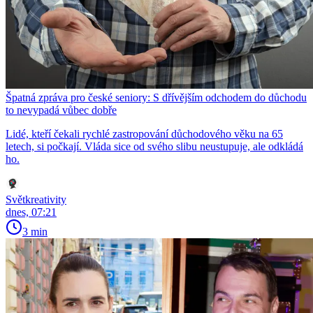
Špatná zpráva pro české seniory: S dřívějším odchodem do důchodu
to nevypadá vůbec dobře
Lidé, kteří čekali rychlé zastropování důchodového věku na 65
letech, si počkají. Vláda sice od svého slibu neustupuje, ale odkládá
ho.
Světkreativity
dnes, 07:21
3 min