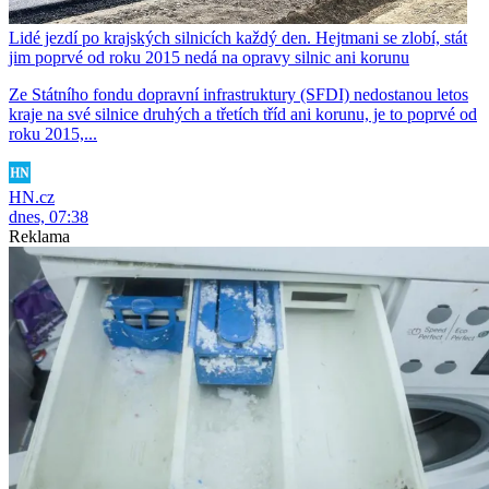
Lidé jezdí po krajských silnicích každý den. Hejtmani se zlobí, stát
jim poprvé od roku 2015 nedá na opravy silnic ani korunu
Ze Státního fondu dopravní infrastruktury (SFDI) nedostanou letos
kraje na své silnice druhých a třetích tříd ani korunu, je to poprvé od
roku 2015,...
HN.cz
dnes, 07:38
Reklama