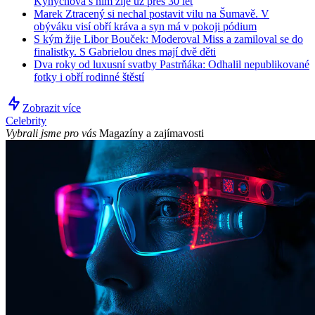
Kynychová s ním žije už přes 30 let
Marek Ztracený si nechal postavit vilu na Šumavě. V
obýváku visí obří kráva a syn má v pokoji pódium
S kým žije Libor Bouček: Moderoval Miss a zamiloval se do
finalistky. S Gabrielou dnes mají dvě děti
Dva roky od luxusní svatby Pastrňáka: Odhalil nepublikované
fotky i obří rodinné štěstí
Zobrazit více
Celebrity
Vybrali jsme pro vás
Magazíny a zajímavosti