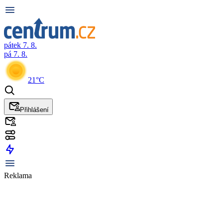
pátek 7. 8.
pá 7. 8.
21°C
Přihlášení
Reklama