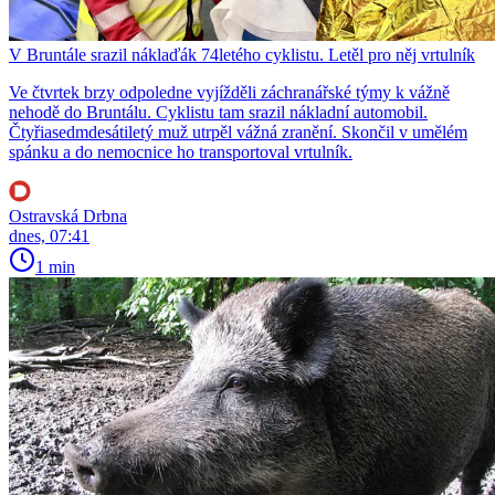
V Bruntále srazil náklaďák 74letého cyklistu. Letěl pro něj vrtulník
Ve čtvrtek brzy odpoledne vyjížděli záchranářské týmy k vážně
nehodě do Bruntálu. Cyklistu tam srazil nákladní automobil.
Čtyřiasedmdesátiletý muž utrpěl vážná zranění. Skončil v umělém
spánku a do nemocnice ho transportoval vrtulník.
Ostravská Drbna
dnes, 07:41
1 min