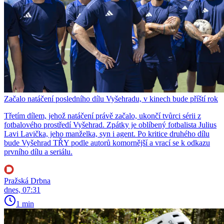
Začalo natáčení posledního dílu Vyšehradu, v kinech bude příští rok
Třetím dílem, jehož natáčení právě začalo, ukončí tvůrci sérii z
fotbalového prostředí Vyšehrad. Zpátky je oblíbený fotbalista Julius
Lavi Lavička, jeho manželka, syn i agent. Po kritice druhého dílu
bude Vyšehrad TŘY podle autorů komornější a vrací se k odkazu
prvního dílu a seriálu.
Pražská Drbna
dnes, 07:31
1 min