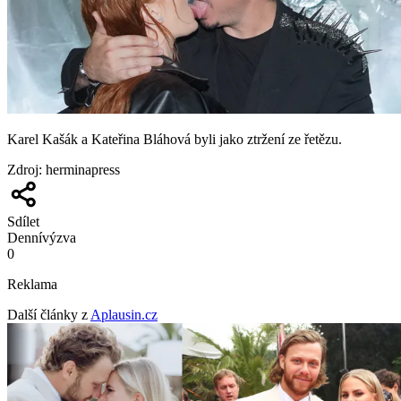
Karel Kašák a Kateřina Bláhová byli jako ztržení ze řetězu.
Zdroj
:
herminapress
Sdílet
Denní
výzva
0
Reklama
Další články z
Aplausin.cz