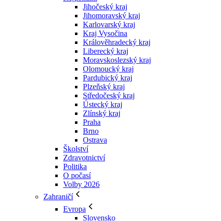
Jihočeský kraj
Jihomoravský kraj
Karlovarský kraj
Kraj Vysočina
Králověhradecký kraj
Liberecký kraj
Moravskoslezský kraj
Olomoucký kraj
Pardubický kraj
Plzeňský kraj
Středočeský kraj
Ústecký kraj
Zlínský kraj
Praha
Brno
Ostrava
Školství
Zdravotnictví
Politika
O počasí
Volby 2026
Zahraničí
Evropa
Slovensko