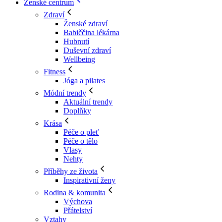
Ženské centrum
Zdraví
Ženské zdraví
Babiččina lékárna
Hubnutí
Duševní zdraví
Wellbeing
Fitness
Jóga a pilates
Módní trendy
Aktuální trendy
Doplňky
Krása
Péče o pleť
Péče o tělo
Vlasy
Nehty
Příběhy ze života
Inspirativní ženy
Rodina & komunita
Výchova
Přátelství
Vztahy