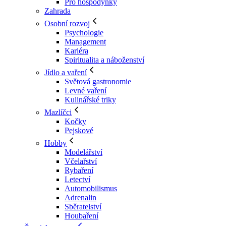
Pro hospodyňky
Zahrada
Osobní rozvoj
Psychologie
Management
Kariéra
Spiritualita a náboženství
Jídlo a vaření
Světová gastronomie
Levné vaření
Kulinářské triky
Mazlíčci
Kočky
Pejskové
Hobby
Modelářství
Včelařství
Rybaření
Letectví
Automobilismus
Adrenalin
Sběratelství
Houbaření