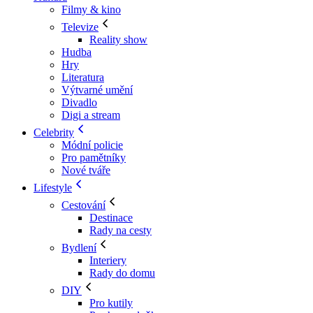
Filmy & kino
Televize
Reality show
Hudba
Hry
Literatura
Výtvarné umění
Divadlo
Digi a stream
Celebrity
Módní policie
Pro pamětníky
Nové tváře
Lifestyle
Cestování
Destinace
Rady na cesty
Bydlení
Interiery
Rady do domu
DIY
Pro kutily