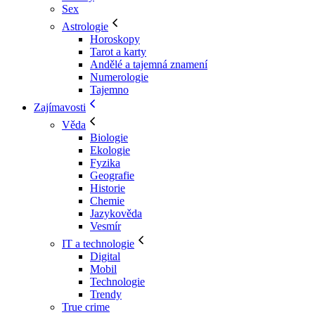
Sex
Astrologie
Horoskopy
Tarot a karty
Andělé a tajemná znamení
Numerologie
Tajemno
Zajímavosti
Věda
Biologie
Ekologie
Fyzika
Geografie
Historie
Chemie
Jazykověda
Vesmír
IT a technologie
Digital
Mobil
Technologie
Trendy
True crime