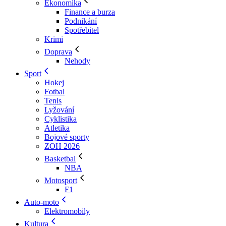
Ekonomika
Finance a burza
Podnikání
Spotřebitel
Krimi
Doprava
Nehody
Sport
Hokej
Fotbal
Tenis
Lyžování
Cyklistika
Atletika
Bojové sporty
ZOH 2026
Basketbal
NBA
Motosport
F1
Auto-moto
Elektromobily
Kultura