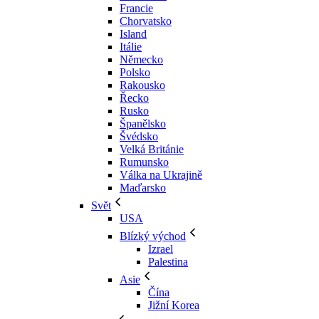
Francie
Chorvatsko
Island
Itálie
Německo
Polsko
Rakousko
Řecko
Rusko
Španělsko
Švédsko
Velká Británie
Rumunsko
Válka na Ukrajině
Maďarsko
Svět
USA
Blízký východ
Izrael
Palestina
Asie
Čína
Jižní Korea