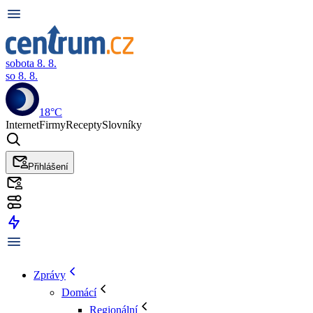
sobota 8. 8.
so 8. 8.
18°C
Internet
Firmy
Recepty
Slovníky
Přihlášení
Zprávy
Domácí
Regionální