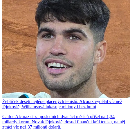
Žebříček deseti nejlépe placených tenistů: Alcaraz vydělal víc než
Djokovič, Williamsová inkasuje miliony i bez hraní
Carlos Alcaraz si za posledních dvanáct měsíců přišel na 1,34
miliardy korun. Novak Djokovič, dosud finanční král tenisu, na něj
ztrácí víc než 37 milionů dolarů.