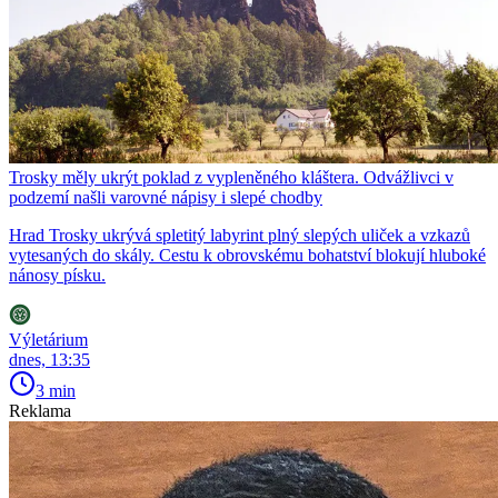
Trosky měly ukrýt poklad z vypleněného kláštera. Odvážlivci v
podzemí našli varovné nápisy i slepé chodby
Hrad Trosky ukrývá spletitý labyrint plný slepých uliček a vzkazů
vytesaných do skály. Cestu k obrovskému bohatství blokují hluboké
nánosy písku.
Výletárium
dnes, 13:35
3 min
Reklama