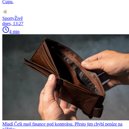
Cupu.
SportyŽivě
dnes, 13:27
4 min
Mladí Češi mají finance pod kontrolou. Přesto jim chybí peníze na