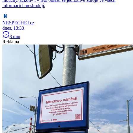
mouchy, ačkoliv i v této oblasti se jednotlivé zdroje ve všech
informacích neshodují.
NESPECHEJ.cz
dnes, 13:30
3 min
Reklama