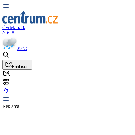
čtvrtek 6. 8.
čt 6. 8.
29°C
Přihlášení
Reklama