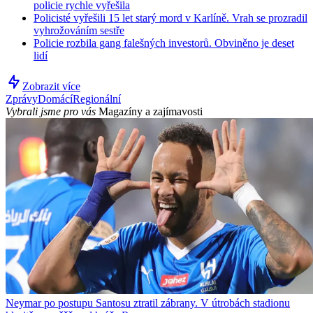
policie rychle vyřešila
Policisté vyřešili 15 let starý mord v Karlíně. Vrah se prozradil
vyhrožováním sestře
Policie rozbila gang falešných investorů. Obviněno je deset
lidí
Zobrazit více
Zprávy
Domácí
Regionální
Vybrali jsme pro vás
Magazíny a zajímavosti
Neymar po postupu Santosu ztratil zábrany. V útrobách stadionu