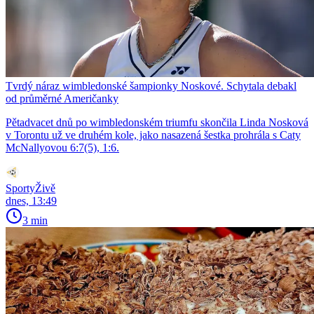
Tvrdý náraz wimbledonské šampionky Noskové. Schytala debakl
od průměrné Američanky
Pětadvacet dnů po wimbledonském triumfu skončila Linda Nosková
v Torontu už ve druhém kole, jako nasazená šestka prohrála s Caty
McNallyovou 6:7(5), 1:6.
SportyŽivě
dnes, 13:49
3 min