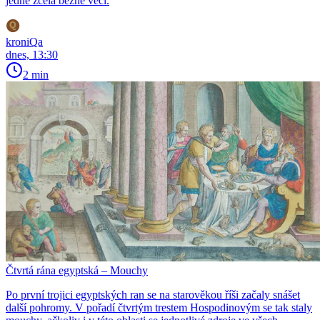
jedné zcela běžné věci.
kroniQa
dnes, 13:30
2 min
Čtvrtá rána egyptská – Mouchy
Po první trojici egyptských ran se na starověkou říši začaly snášet
další pohromy. V pořadí čtvrtým trestem Hospodinovým se tak staly