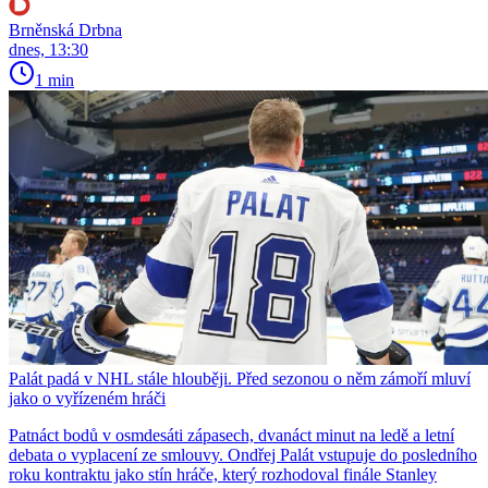
Brněnská Drbna
dnes, 13:30
1 min
Palát padá v NHL stále hlouběji. Před sezonou o něm zámoří mluví
jako o vyřízeném hráči
Patnáct bodů v osmdesáti zápasech, dvanáct minut na ledě a letní
debata o vyplacení ze smlouvy. Ondřej Palát vstupuje do posledního
roku kontraktu jako stín hráče, který rozhodoval finále Stanley