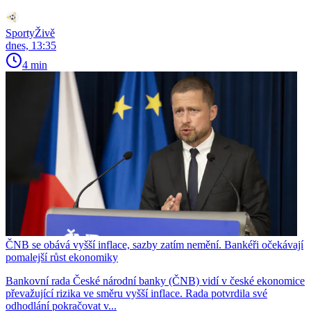
SportyŽivě
dnes, 13:35
4 min
ČNB se obává vyšší inflace, sazby zatím nemění. Bankéři očekávají
pomalejší růst ekonomiky
Bankovní rada České národní banky (ČNB) vidí v české ekonomice
převažující rizika ve směru vyšší inflace. Rada potvrdila své
odhodlání pokračovat v...