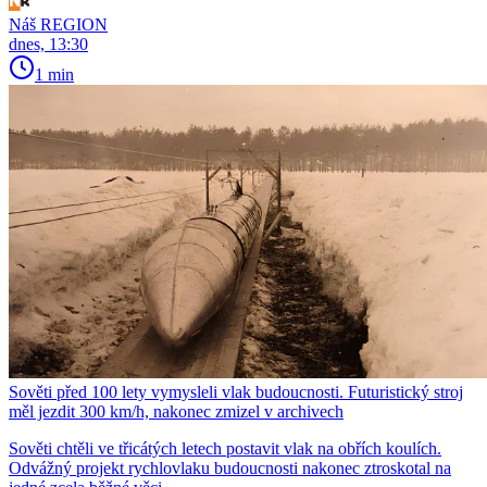
Náš REGION
dnes, 13:30
1 min
Sověti před 100 lety vymysleli vlak budoucnosti. Futuristický stroj
měl jezdit 300 km/h, nakonec zmizel v archivech
Sověti chtěli ve třicátých letech postavit vlak na obřích koulích.
Odvážný projekt rychlovlaku budoucnosti nakonec ztroskotal na