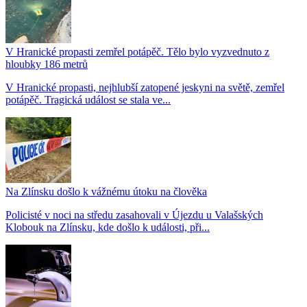
V Hranické propasti zemřel potápěč. Tělo bylo vyzvednuto z
hloubky 186 metrů
V Hranické propasti, nejhlubší zatopené jeskyni na světě, zemřel
potápěč. Tragická událost se stala ve...
Na Zlínsku došlo k vážnému útoku na člověka
Policisté v noci na středu zasahovali v Újezdu u Valašských
Klobouk na Zlínsku, kde došlo k události, při...