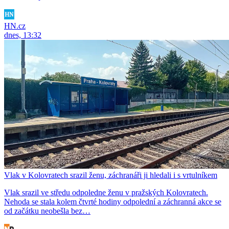
HN.cz
dnes, 13:32
Vlak v Kolovratech srazil ženu, záchranáři ji hledali i s vrtulníkem
Vlak srazil ve středu odpoledne ženu v pražských Kolovratech.
Nehoda se stala kolem čtvrté hodiny odpolední a záchranná akce se
od začátku neobešla bez…