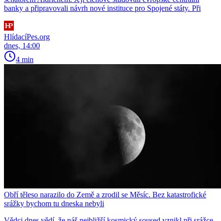
banky a připravovali návrh nové instituce pro Spojené státy. Při
HlídacíPes.org
dnes, 14:00
4 min
Obří těleso narazilo do Země a zrodil se Měsíc. Bez katastrofické
srážky bychom tu dneska nebyli
Vědci dnes vědí, že náš nejbližší kosmický soused vznikl při srážce