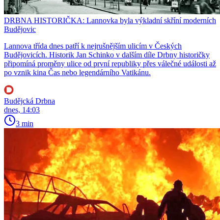
DRBNA HISTORIČKA: Lannovka byla výkladní skříní moderních
Budějovic
Lannova třída dnes patří k nejrušnějším ulicím v Českých
Budějovicích. Historik Jan Schinko v dalším díle Drbny historičky
připomíná proměny ulice od první republiky přes válečné události až
po vznik kina Čas nebo legendárního Vatikánu.
Budějcká Drbna
dnes, 14:03
3 min