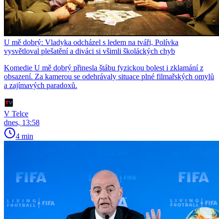
U mě dobrý: Vladyka odcházel s ledem na tváři, Polívka
vysvětloval plešatění a diváci si všimli školáckých chyb
Komedie U mě dobrý přinesla štábu fyzickou bolest i zklamání z
obsazení. Za kamerou se odehrávaly situace plné filmařských omylů
a zajímavých paradoxů.
V Telce
dnes, 13:58
4 min