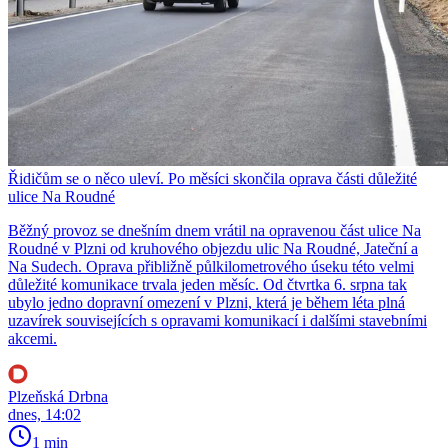
Řidičům se o něco uleví. Po měsíci skončila oprava části důležité
ulice Na Roudné
Běžný provoz se dnešním dnem vrátil na opravenou část ulice Na
Roudné v Plzni od kruhového objezdu ulic Na Roudné, Jateční a
Na Sudech. Oprava přibližně půlkilometrového úseku této velmi
důležité komunikace trvala jeden měsíc. Od čtvrtka 6. srpna tak
ubylo jedno dopravní omezení v Plzni, která je během léta plná
uzavírek souvisejících s opravami komunikací i dalšími stavebními
akcemi.
Plzeňská Drbna
dnes, 14:02
1 min