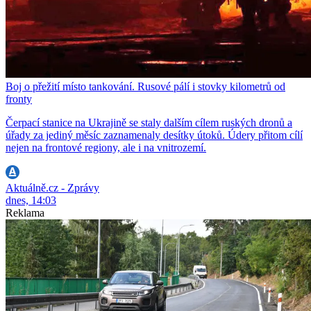
Boj o přežití místo tankování. Rusové pálí i stovky kilometrů od
fronty
Čerpací stanice na Ukrajině se staly dalším cílem ruských dronů a
úřady za jediný měsíc zaznamenaly desítky útoků. Údery přitom cílí
nejen na frontové regiony, ale i na vnitrozemí.
Aktuálně.cz - Zprávy
dnes, 14:03
Reklama