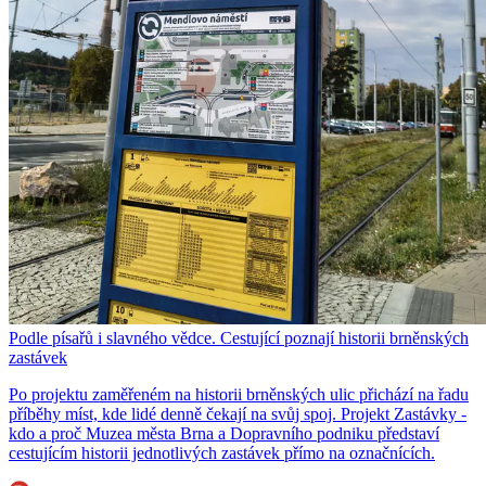
Podle písařů i slavného vědce. Cestující poznají historii brněnských
zastávek
Po projektu zaměřeném na historii brněnských ulic přichází na řadu
příběhy míst, kde lidé denně čekají na svůj spoj. Projekt Zastávky -
kdo a proč Muzea města Brna a Dopravního podniku představí
cestujícím historii jednotlivých zastávek přímo na označnících.