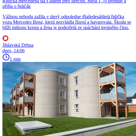
Řidička mercedesu šla s autem přes střechu. Měla 1,70 promile a
přišla o řidičák
Vážnou nehodu zažila v úterý odpoledne třiašedesátiletá řidička
vozu Mercedes Benz, která nezvládla řízení a havarovala. Škoda se
blíží milionu korun a žena je podezřelá ze spáchání trestného činu.
Jihlavská Drbna
dnes, 14:06
1 min