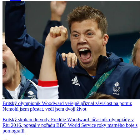
Britský olympionik Woodward veřejně přiznal závislost na pornu:
Nemohl jsem přestat, vedl jsem dvojí život
Britský skokan do vody Freddie Woodward, účastník olympiády v
Riu 2016, popsal v pořadu BBC World Service roky marného boje s
pornografií.