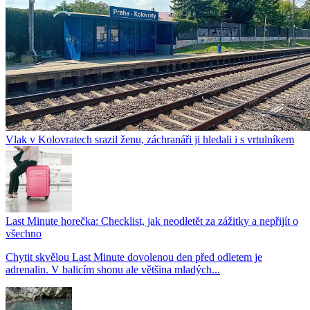
Vlak v Kolovratech srazil ženu, záchranáři ji hledali i s vrtulníkem
Last Minute horečka: Checklist, jak neodletět za zážitky a nepřijít o
všechno
Chytit skvělou Last Minute dovolenou den před odletem je
adrenalin. V balicím shonu ale většina mladých...