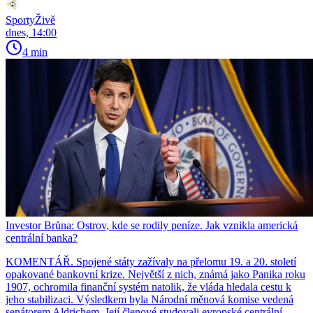
SportyŽivě
dnes, 14:00
4 min
Investor Brůna: Ostrov, kde se rodily peníze. Jak vznikla americká
centrální banka?
KOMENTÁŘ. Spojené státy zažívaly na přelomu 19. a 20. století
opakované bankovní krize. Největší z nich, známá jako Panika roku
1907, ochromila finanční systém natolik, že vláda hledala cestu k
jeho stabilizaci. Výsledkem byla Národní měnová komise vedená
senátorem Aldrichem. Její členové studovali evropské centrální