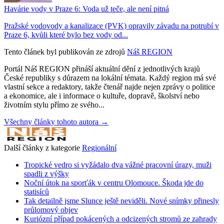
Havárie vody v Praze 6: Voda už teče, ale není pitná
Pražské vodovody a kanalizace (PVK) opravily závadu na potrubí v
Praze 6, kvůli které bylo bez vody od...
Tento článek byl publikován ze zdrojů
Náš REGION
Portál Náš REGION přináší aktuální dění z jednotlivých krajů
České republiky s důrazem na lokální témata. Každý region má své
vlastní sekce a redaktory, takže čtenář najde nejen zprávy o politice
a ekonomice, ale i informace o kultuře, dopravě, školství nebo
životním stylu přímo ze svého...
Všechny články tohoto autora →
Další články z kategorie
Regionální
Tropické vedro si vyžádalo dva vážné pracovní úrazy, muži
spadli z výšky
Noční útok na sporťák v centru Olomouce. Škoda jde do
statisíců
Tak detailně jsme Slunce ještě neviděli. Nové snímky přinesly
průlomový objev
Kuriózní případ pokácených a odcizených stromů ze zahrady