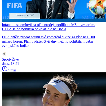
Infantino se omluvil za plán prodeje podílů na MS investorům.
UEFA se ho pokusila odvolat, ale neuspěla
FIFA chtěla prodat pětinu své komerční divize za více než 100
miliard korun. Plán vydržel čtyři dny, než ho pohřbila hrozba
evropského bojkotu.
SportyŽivě
dnes, 13:51
4 min