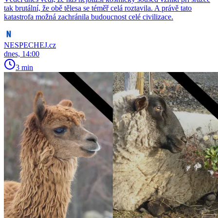
tak brutální, že obě tělesa se téměř celá roztavila. A právě tato
katastrofa možná zachránila budoucnost celé civilizace.
NESPECHEJ.cz
dnes, 14:00
3 min