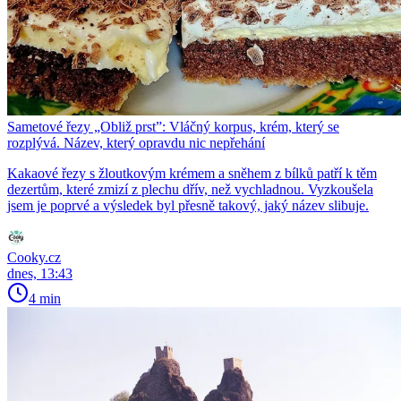
Sametové řezy „Obliž prst”: Vláčný korpus, krém, který se
rozplývá. Název, který opravdu nic nepřehání
Kakaové řezy s žloutkovým krémem a sněhem z bílků patří k těm
dezertům, které zmizí z plechu dřív, než vychladnou. Vyzkoušela
jsem je poprvé a výsledek byl přesně takový, jaký název slibuje.
Cooky.cz
dnes, 13:43
4 min