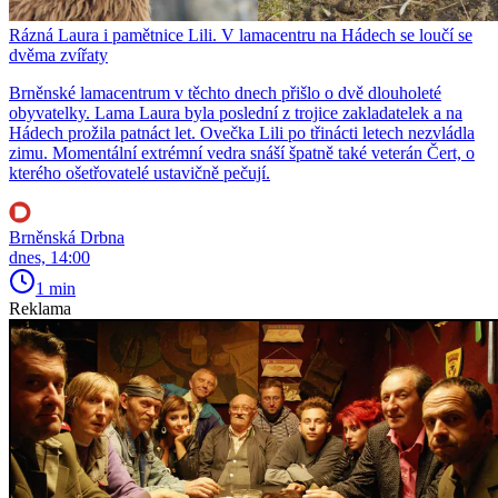
Rázná Laura i pamětnice Lili. V lamacentru na Hádech se loučí se
dvěma zvířaty
Brněnské lamacentrum v těchto dnech přišlo o dvě dlouholeté
obyvatelky. Lama Laura byla poslední z trojice zakladatelek a na
Hádech prožila patnáct let. Ovečka Lili po třinácti letech nezvládla
zimu. Momentální extrémní vedra snáší špatně také veterán Čert, o
kterého ošetřovatelé ustavičně pečují.
Brněnská Drbna
dnes, 14:00
1 min
Reklama