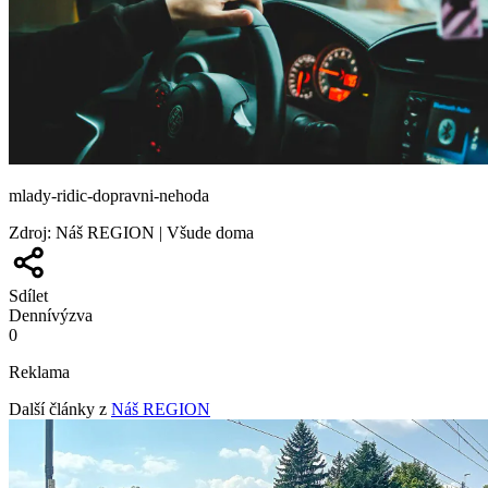
mlady-ridic-dopravni-nehoda
Zdroj
:
Náš REGION | Všude doma
Sdílet
Denní
výzva
0
Reklama
Další články z
Náš REGION