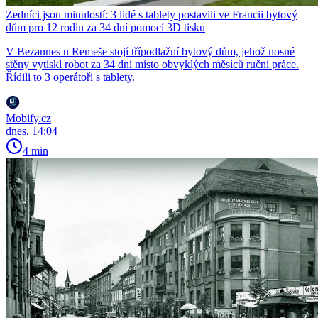
Zedníci jsou minulostí: 3 lidé s tablety postavili ve Francii bytový
dům pro 12 rodin za 34 dní pomocí 3D tisku
V Bezannes u Remeše stojí třípodlažní bytový dům, jehož nosné
stěny vytiskl robot za 34 dní místo obvyklých měsíců ruční práce.
Řídili to 3 operátoři s tablety.
Mobify.cz
dnes, 14:04
4 min