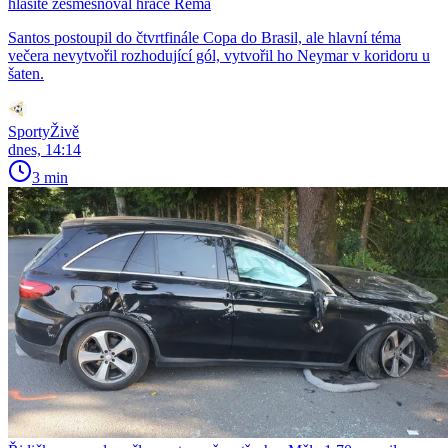
hlasitě zesměšňoval hráče Rema
Santos postoupil do čtvrtfinále Copa do Brasil, ale hlavní téma
večera nevytvořil rozhodující gól, vytvořil ho Neymar v koridoru u
šaten.
SportyŽivě
dnes, 14:14
3 min