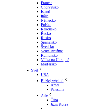
Francie
Chorvatsko
Island
Itálie
Německo
Polsko
Rakousko
Řecko
Rusko
Španělsko
Švédsko
Velká Británie
Rumunsko
Válka na Ukrajině
Maďarsko
Svět
USA
Blízký východ
Izrael
Palestina
Asie
Čína
Jižní Korea