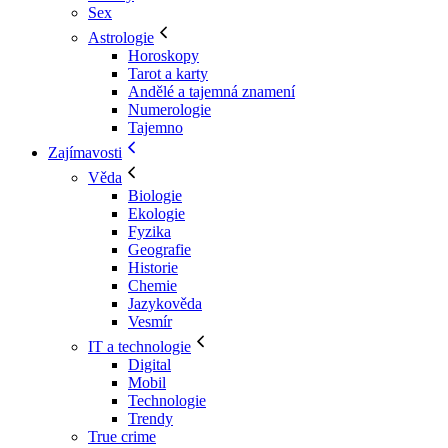
Sex
Astrologie
Horoskopy
Tarot a karty
Andělé a tajemná znamení
Numerologie
Tajemno
Zajímavosti
Věda
Biologie
Ekologie
Fyzika
Geografie
Historie
Chemie
Jazykověda
Vesmír
IT a technologie
Digital
Mobil
Technologie
Trendy
True crime