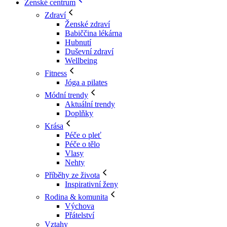
Ženské centrum
Zdraví
Ženské zdraví
Babiččina lékárna
Hubnutí
Duševní zdraví
Wellbeing
Fitness
Jóga a pilates
Módní trendy
Aktuální trendy
Doplňky
Krása
Péče o pleť
Péče o tělo
Vlasy
Nehty
Příběhy ze života
Inspirativní ženy
Rodina & komunita
Výchova
Přátelství
Vztahy