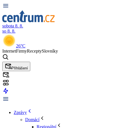
sobota 8. 8.
so 8. 8.
26°C
Internet
Firmy
Recepty
Slovníky
Přihlášení
Zprávy
Domácí
Regionální