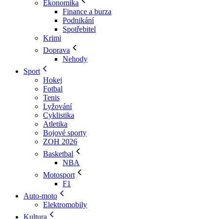
Ekonomika
Finance a burza
Podnikání
Spotřebitel
Krimi
Doprava
Nehody
Sport
Hokej
Fotbal
Tenis
Lyžování
Cyklistika
Atletika
Bojové sporty
ZOH 2026
Basketbal
NBA
Motosport
F1
Auto-moto
Elektromobily
Kultura