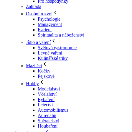
Pro hospodyňky
Zahrada
Osobní rozvoj
Psychologie
Management
Kariéra
Spiritualita a náboženství
Jídlo a vaření
Světová gastronomie
Levné vaření
Kulinářské triky
Mazlíčci
Kočky
Pejskové
Hobby
Modelářství
Včelařství
Rybaření
Letectví
Automobilismus
Adrenalin
Sběratelství
Houbaření