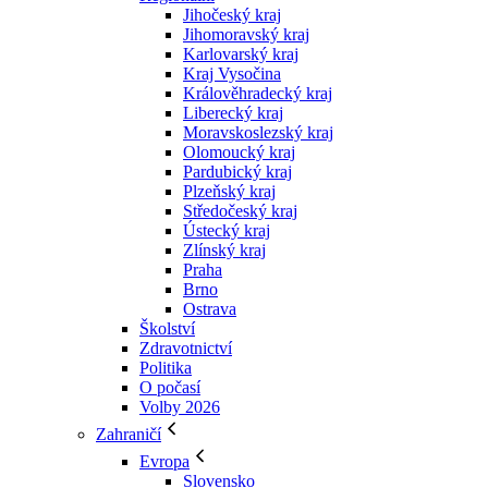
Jihočeský kraj
Jihomoravský kraj
Karlovarský kraj
Kraj Vysočina
Králověhradecký kraj
Liberecký kraj
Moravskoslezský kraj
Olomoucký kraj
Pardubický kraj
Plzeňský kraj
Středočeský kraj
Ústecký kraj
Zlínský kraj
Praha
Brno
Ostrava
Školství
Zdravotnictví
Politika
O počasí
Volby 2026
Zahraničí
Evropa
Slovensko