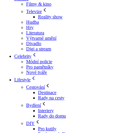
Filmy & kino
Televize
Reality show
Hudba
Hry
Literatura
Výtvarné umění
Divadlo
Digi a stream
Celebrity
Módní policie
Pro pamětníky
Nové tváře
Lifestyle
Cestování
Destinace
Rady na cesty
Bydlení
Interiery
Rady do domu
DIY
Pro kutily